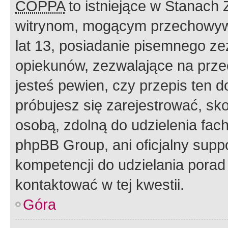
COPPA
to istniejące w Stanach
witrynom, mogącym przechowywa
lat 13, posiadanie pisemnego z
opiekunów, zezwalające na przec
jesteś pewien, czy przepis ten do
próbujesz się zarejestrować, sko
osobą, zdolną do udzielenia fac
phpBB Group, ani oficjalny supp
kompetencji do udzielania porad 
kontaktować w tej kwestii.
Góra