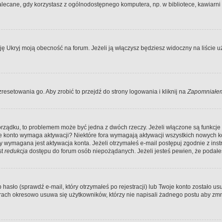
ecane, gdy korzystasz z ogólnodostępnego komputera, np. w bibliotece, kawiarni in
Ukryj moją obecność na forum. Jeżeli ją włączysz będziesz widoczny na liście uży
resetowania go. Aby zrobić to przejdź do strony logowania i kliknij na
Zapomniałem
porządku, to problemem może być jedna z dwóch rzeczy. Jeżeli włączone są funkcj
twoje konto wymaga aktywacji? Niektóre fora wymagają aktywacji wszystkich nowych 
wymagana jest aktywacja konta. Jeżeli otrzymałeś e-mail postępuj zgodnie z instruk
st
redukcja
dostępu do forum osób niepożądanych. Jeżeli jesteś pewien, że podałe
o (sprawdź e-mail, który otrzymałeś po rejestracji) lub Twoje konto zostało usun
rach okresowo usuwa się użytkowników, którzy nie napisali żadnego postu aby zmn