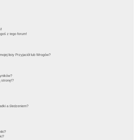
!
i!
goś z tego forum!
jej listy Przyjaciół lub Wrogów?
wyników?
 stronę!?
adki a śledzeniem?
iki?
ki?