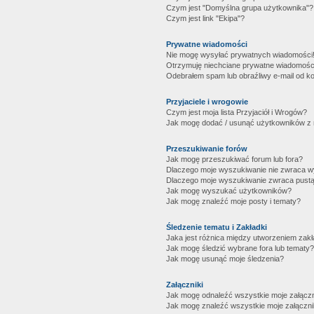
Czym jest "Domyślna grupa użytkownika"?
Czym jest link "Ekipa"?
Prywatne wiadomości
Nie mogę wysyłać prywatnych wiadomości
Otrzymuję niechciane prywatne wiadomośc
Odebrałem spam lub obraźliwy e-mail od ko
Przyjaciele i wrogowie
Czym jest moja lista Przyjaciół i Wrogów?
Jak mogę dodać / usunąć użytkowników z mo
Przeszukiwanie forów
Jak mogę przeszukiwać forum lub fora?
Dlaczego moje wyszukiwanie nie zwraca 
Dlaczego moje wyszukiwanie zwraca pustą
Jak mogę wyszukać użytkowników?
Jak mogę znaleźć moje posty i tematy?
Śledzenie tematu i Zakładki
Jaka jest różnica między utworzeniem zakł
Jak mogę śledzić wybrane fora lub tematy?
Jak mogę usunąć moje śledzenia?
Załączniki
Jak mogę odnaleźć wszystkie moje załączn
Jak mogę znaleźć wszystkie moje załączni