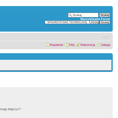
Wyszukiwarka Forum
Regulamin
FAQ
Rejestracja
Zaloguj
h mogę dołączyć?