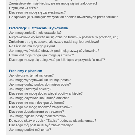
Zarejestrowałem się kiedyś, ale nie mogę się już zalogować!
Czym jest COPPA?
Dlaczego nie mogę się zarejestrować?
Co spowoduje "Usunięcie wszystkich cookies utworzonych przez forum"?
Preferencje i ustawienia użytkownika
Jak mogę zmienić moje ustawienia?
Nieprawidłowo wyświetla mi się czas na forum (w postach, w profilach, itd.)
Zmieniłem strefę czasową, ale czasy nadal są nieprawidłowe!
Na liście nie ma mojego języka!
Jak mogę wyświetlać obrazek pod moją nazwą użytkownika?
Czym jest moja ranga i jak mogę ją zmienić?
Dlaczego muszę się zalogować po kliknięciu w przycisk "e-mail"?
Problemy z pisaniem
Jak utworzyć temat na forum?
Jak mogę wyedytować lub usunąć posta?
Jak mogę dodać podpis do mojego postu?
Jak mogę utworzyć ankietę?
Dlaczego nie mogę dodać więcej opcji w ankiecie?
Jak mogę edytować lub usunąć ankietę?
Dlaczego nie mam dostępu do forum?
Dlaczego nie mogę dodawać załączników?
Dlaczego dostałam(em) ostrzeżenie?
Jak mogę zgłosić posty moderatorowi?
Do czego służy przycisk "Zapisz" podczas pisania tematu?
Dlaczego mój post musi być zatwierdzony?
Jak mogę podbić mój temat?