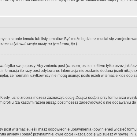
dowany w Forum formularz do ich wysyłania (jeśli administrator włączył tą możliw
zny na stronie tematu lub listy tematów. Być może będziesz musiał się zarejestr
żesz edytować swoje posty na tym forum, itp.
).
 tylko swoje posty. Aby zmienić post (czasem jest to możliwe tylko przez jakiś cz
informacja ile razy post edytowano. Informacja nie zostanie dodana jeżeli nikt je
iętaj, że normalni użytkownicy nie mogą usunąć postu jeżeli w temacie ktoś dopisał
 Kiedy już to zrobisz możesz zaznaczyć opcję
Dołącz podpis
przy formularzu wysy
m profilu (za każdym razem pisząc post możesz zadecydować o nie dodawaniu do 
wszy post w temacie, jeśli masz odpowiednie uprawnienia) powinieneś widzieć formu
uł ankiety i podać przynajmniej dwie opcje (każdą opcję wpisujesz w nowej linii).