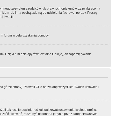
semnego zezwolenia rodziców lub prawnych opiekunów, zezwalające na
awnikiem lub inną osobą, zdolną do udzielenia fachowej porady. Proszę
j kwestii.
orem forum w celu uzyskania pomocy.
. Dzięki nim działają również takie funkcje, jak zapamiętywanie
a górze strony). Pozwoli Ci to na zmianę wszystkich Twoich ustawień i
li tak jest, to powinieneś zaktualizować ustawienia twojego profilu,
większość ustawień, może być dokonana jedynie przez zarejestrowanych