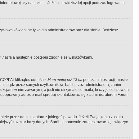
ternetowej czy na uczelni. Jeżeli nie widzisz tej opcji podczas logowania
tkowników online tylko dla administratorów oraz dla siebie. Będziesz
 hasła
a następnie postępuj zgodnie ze wskazówkami.
e COPPA i kliknąłeś odnośnik
Mam mniej niż 13 lat
podczas rejestracji, musisz
kont, bądź przez samych użytkowników, bądź przez administratora, zanim
cjami w nim zawartymi, a jeśli nie otrzymałeś e-maila, to czy jesteś pewien,
ś poprawmy adres e-mail spróbuj skontaktować się z administratorem Forum.
ięte przez administratora z jakiegoś powodu. Jeżeli Twoje konto zostało
iejszyć rozmiar bazy danych. Spróbuj ponownie zarejestrować się i włączyć