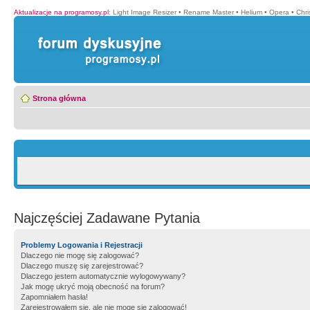
Aktualizacje na programosy.pl
:
Light Image Resizer
•
Rename Master
•
Helium
•
Opera
•
Chr
Strona główna
Najczęściej Zadawane Pytania
Problemy Logowania i Rejestracji
Dlaczego nie mogę się zalogować?
Dlaczego muszę się zarejestrować?
Dlaczego jestem automatycznie wylogowywany?
Jak mogę ukryć moją obecność na forum?
Zapomniałem hasła!
Zarejestrowałem się, ale nie mogę się zalogować!