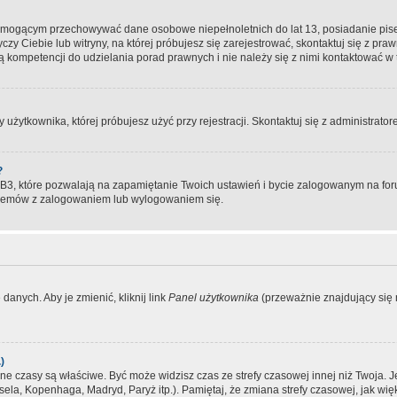
, mogącym przechowywać dane osobowe niepełnoletnich do lat 13, posiadanie pi
yczy Ciebie lub witryny, na której próbujesz się zarejestrować, skontaktuj się z pr
 kompetencji do udzielania porad prawnych i nie należy się z nimi kontaktować w te
użytkownika, której próbujesz użyć przy rejestracji. Skontaktuj się z administrat
?
, które pozwalają na zapamiętanie Twoich ustawień i bycie zalogowanym na forum
blemów z zalogowaniem lub wylogowaniem się.
danych. Aby je zmienić, kliknij link
Panel użytkownika
(przeważnie znajdujący się n
)
czasy są właściwe. Być może widzisz czas ze strefy czasowej innej niż Twoja. Jeże
sela, Kopenhaga, Madryd, Paryż itp.). Pamiętaj, że zmiana strefy czasowej, jak 