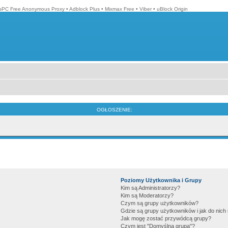
isPC Free Anonymous Proxy
•
Adblock Plus
•
Mixmax Free
•
Viber
•
uBlock Origin
OGŁOSZENIE:
Poziomy Użytkownika i Grupy
Kim są Administratorzy?
Kim są Moderatorzy?
Czym są grupy użytkowników?
Gdzie są grupy użytkowników i jak do nic
Jak mogę zostać przywódcą grupy?
Czym jest "Domyślna grupa"?