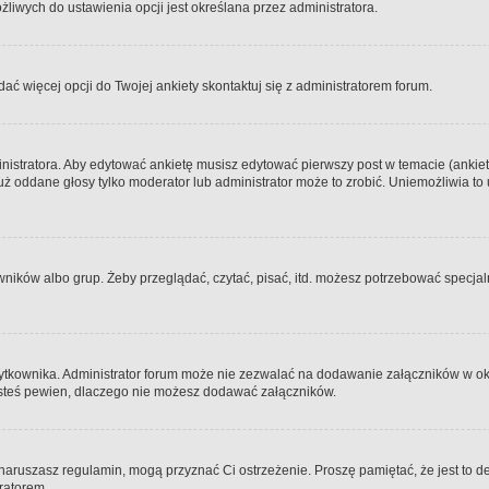
iwych do ustawienia opcji jest określana przez administratora.
dać więcej opcji do Twojej ankiety skontaktuj się z administratorem forum.
nistratora. Aby edytować ankietę musisz edytować pierwszy post w temacie (ankieta
y już oddane głosy tylko moderator lub administrator może to zrobić. Uniemożliwia
ków albo grup. Żeby przeglądać, czytać, pisać, itd. możesz potrzebować specjalny
ytkownika. Administrator forum może nie zezwalać na dodawanie załączników w o
 jesteś pewien, dlaczego nie możesz dodawać załączników.
e naruszasz regulamin, mogą przyznać Ci ostrzeżenie. Proszę pamiętać, że jest to d
tratorem.