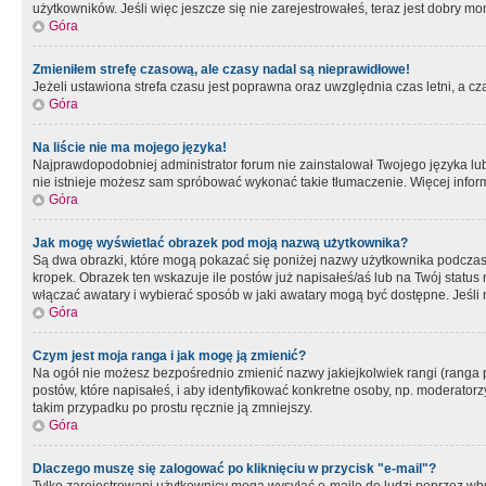
użytkowników. Jeśli więc jeszcze się nie zarejestrowałeś, teraz jest dobry mo
Góra
Zmieniłem strefę czasową, ale czasy nadal są nieprawidłowe!
Jeżeli ustawiona strefa czasu jest poprawna oraz uwzględnia czas letni, a c
Góra
Na liście nie ma mojego języka!
Najprawdopodobniej administrator forum nie zainstalował Twojego języka lub n
nie istnieje możesz sam spróbować wykonać takie tłumaczenie. Więcej inform
Góra
Jak mogę wyświetlać obrazek pod moją nazwą użytkownika?
Są dwa obrazki, które mogą pokazać się poniżej nazwy użytkownika podczas
kropek. Obrazek ten wskazuje ile postów już napisałeś/aś lub na Twój status
włączać awatary i wybierać sposób w jaki awatary mogą być dostępne. Jeśli n
Góra
Czym jest moja ranga i jak mogę ją zmienić?
Na ogół nie możesz bezpośrednio zmienić nazwy jakiejkolwiek rangi (ranga 
postów, które napisałeś, i aby identyfikować konkretne osoby, np. moderator
takim przypadku po prostu ręcznie ją zmniejszy.
Góra
Dlaczego muszę się zalogować po kliknięciu w przycisk "e-mail"?