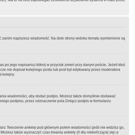
ość). Ma to na celu zapobiegać złośliwemu użytkowniu systemu e-maili przez
ować zanim napiszesz wiadomość. Na dole strony widoku tematu wymienione są
as po jego napisaniu) kliknij w przycisk
zmień
przy danym poście. Jeżeli ktoś
szcze nie dopisał kolejnego postu lub post był edytowany przez moderatora
 kolejny.
łania wiadomości, aby dodać podpis. Możesz także domyślnie dodawać
niego podpisu, przez odznaczenie pola Dołącz podpis w formularzu
larz
Tworzenie ankiety
pod głównym polem wiadomości (jeśli nie widzisz go,
 Możesz także wyznaczyć czas trwania ankiety (0 dla niekończącej się) a