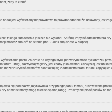
ment, żeby to zrobić.
zas nadal jest wyświetlany nieprawdłowo to prawdopodobnie źle ustawiony jest zega
ikt takiego tłumaczenia jeszcze nie wykonał. Spróbuj zapytać administratora czy m
acji możesz znaleźć na stronie phpBB (link znajdziesz w stopce).
 wyświetlania postu. Zależnie od użytego stylu, pierwszym może być obrazek pow
 na forum. Drugi, zazwyczaj większy, jest znany jako awatar i zazwyczaj jest unik
ie możesz używać awatarów, skontaktuj się z administratorami forum i zapytaj ich 
pojawia się pod nazwą użytkownika przy przeglądaniu tematu, oraz w twoim profilu
zy czy administratorzy mogą mieć specjalną rangę. Prosimy nie pisać postów na for