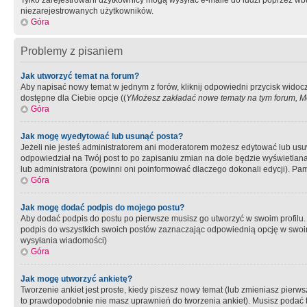
Tylko zarejestrowani użytkownicy mogą wysyłać e-maile do ludzi poprzez wbu
niezarejestrowanych użytkowników.
Góra
Problemy z pisaniem
Jak utworzyć temat na forum?
Aby napisać nowy temat w jednym z forów, kliknij odpowiedni przycisk widoc
dostępne dla Ciebie opcje ((
YMożesz zakładać nowe tematy na tym forum, Mo
Góra
Jak mogę wyedytować lub usunąć posta?
Jeżeli nie jesteś administratorem ani moderatorem możesz edytować lub usuwać
odpowiedział na Twój post to po zapisaniu zmian na dole będzie wyświetlana 
lub administratora (powinni oni poinformować dlaczego dokonali edycji). Pam
Góra
Jak mogę dodać podpis do mojego postu?
Aby dodać podpis do postu po pierwsze musisz go utworzyć w swoim profilu.
podpis do wszystkich swoich postów zaznaczając odpowiednią opcję w swoi
wysyłania wiadomości)
Góra
Jak mogę utworzyć ankietę?
Tworzenie ankiet jest proste, kiedy piszesz nowy temat (lub zmieniasz pier
to prawdopodobnie nie masz uprawnień do tworzenia ankiet). Musisz podać tyt