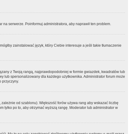
r na serwerze. Poinformuj administratora, aby naprawił ten problem.
ógłby zainstalować język, który Ciebie interesuje a jeśli takie tłumaczenie
iązany z Twoją rangą, najprawdopodobniej w formie gwiazdek, kwadratów lub
atowy lub spersonalizowany dla każdego użytkownika. Administrator forum może
o przyczyny.
, zależnie od szablonu). Większość forów używa rang aby wskazać liczbę
um tylko po to, aby otrzymać wyższą rangę. Moderator lub administrator w