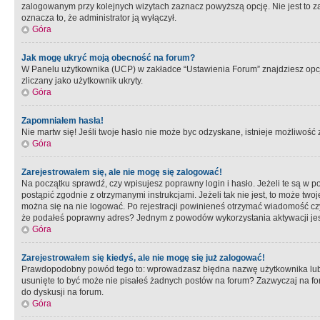
zalogowanym przy kolejnych wizytach zaznacz powyższą opcję. Nie jest to zal
oznacza to, że administrator ją wyłączył.
Góra
Jak mogę ukryć moją obecność na forum?
W Panelu użytkownika (UCP) w zakładce “Ustawienia Forum” znajdziesz opcję 
zliczany jako użytkownik ukryty.
Góra
Zapomniałem hasła!
Nie martw się! Jeśli twoje hasło nie może byc odzyskane, istnieje możliwość z
Góra
Zarejestrowałem się, ale nie mogę się zalogować!
Na początku sprawdź, czy wpisujesz poprawny login i hasło. Jeżeli te są w 
postąpić zgodnie z otrzymanymi instrukcjami. Jeżeli tak nie jest, to może 
można się na nie logować. Po rejestracji powinieneś otrzymać wiadomość czy 
że podałeś poprawny adres? Jednym z powodów wykorzystania aktywacji je
Góra
Zarejestrowałem się kiedyś, ale nie mogę się już zalogować!
Prawdopodobny powód tego to: wprowadzasz błędna nazwę użytkownika lub hasł
usunięte to być może nie pisałeś żadnych postów na forum? Zazwyczaj na fo
do dyskusji na forum.
Góra