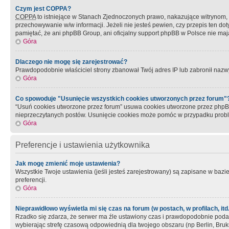
Czym jest COPPA?
COPPA
to istniejące w Stanach Zjednoczonych prawo, nakazujące witrynom
przechowywanie w/w informacji. Jeżeli nie jesteś pewien, czy przepis ten dot
pamiętać, że ani phpBB Group, ani oficjalny support phpBB w Polsce nie mają
Góra
Dlaczego nie mogę się zarejestrować?
Prawdopodobnie właściciel strony zbanował Twój adres IP lub zabronił nazwy 
Góra
Co spowoduje "Usunięcie wszystkich cookies utworzonych przez forum"
“Usuń cookies utworzone przez forum” usuwa cookies utworzone przez phpBB3
nieprzeczytanych postów. Usunięcie cookies może pomóc w przypadku pro
Góra
Preferencje i ustawienia użytkownika
Jak mogę zmienić moje ustawienia?
Wszystkie Twoje ustawienia (jeśli jesteś zarejestrowany) są zapisane w bazie 
preferencji.
Góra
Nieprawidłowo wyświetla mi się czas na forum (w postach, w profilach, itd.
Rzadko się zdarza, że serwer ma źle ustawiony czas i prawdopodobnie podane 
wybierając strefę czasową odpowiednią dla twojego obszaru (np Berlin, Bruk