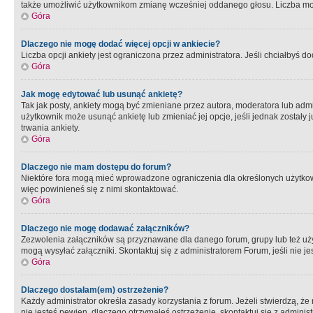
także umożliwić użytkownikom zmianę wcześniej oddanego głosu. Liczba możl
Góra
Dlaczego nie mogę dodać więcej opcji w ankiecie?
Liczba opcji ankiety jest ograniczona przez administratora. Jeśli chciałbyś do
Góra
Jak mogę edytować lub usunąć ankietę?
Tak jak posty, ankiety mogą być zmieniane przez autora, moderatora lub admi
użytkownik może usunąć ankietę lub zmieniać jej opcje, jeśli jednak został
trwania ankiety.
Góra
Dlaczego nie mam dostępu do forum?
Niektóre fora mogą mieć wprowadzone ograniczenia dla określonych użytkowni
więc powinieneś się z nimi skontaktować.
Góra
Dlaczego nie mogę dodawać załączników?
Zezwolenia załączników są przyznawane dla danego forum, grupy lub też uż
mogą wysyłać załączniki. Skontaktuj się z administratorem Forum, jeśli nie
Góra
Dlaczego dostałam(em) ostrzeżenie?
Każdy administrator określa zasady korzystania z forum. Jeżeli stwierdzą, ż
nie jesteś pewien, dlaczego otrzymałeś ostrzeżenie, skontaktuj sie z adminis