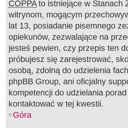
COPPA
to istniejące w Stanach
witrynom, mogącym przechowywa
lat 13, posiadanie pisemnego z
opiekunów, zezwalające na przec
jesteś pewien, czy przepis ten do
próbujesz się zarejestrować, sko
osobą, zdolną do udzielenia fac
phpBB Group, ani oficjalny supp
kompetencji do udzielania porad 
kontaktować w tej kwestii.
Góra