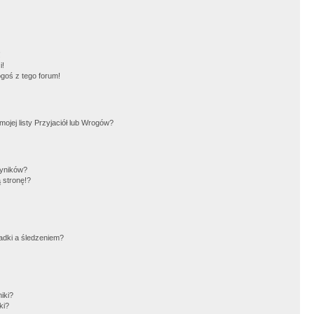
!
i!
goś z tego forum!
jej listy Przyjaciół lub Wrogów?
wyników?
 stronę!?
adki a śledzeniem?
iki?
ki?