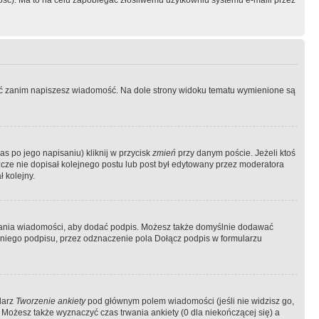
ość). Ma to na celu zapobiegać złośliwemu użytkowniu systemu e-maili przez
ować zanim napiszesz wiadomość. Na dole strony widoku tematu wymienione są
as po jego napisaniu) kliknij w przycisk
zmień
przy danym poście. Jeżeli ktoś
szcze nie dopisał kolejnego postu lub post był edytowany przez moderatora
 kolejny.
łania wiadomości, aby dodać podpis. Możesz także domyślnie dodawać
niego podpisu, przez odznaczenie pola Dołącz podpis w formularzu
larz
Tworzenie ankiety
pod głównym polem wiadomości (jeśli nie widzisz go,
 Możesz także wyznaczyć czas trwania ankiety (0 dla niekończącej się) a