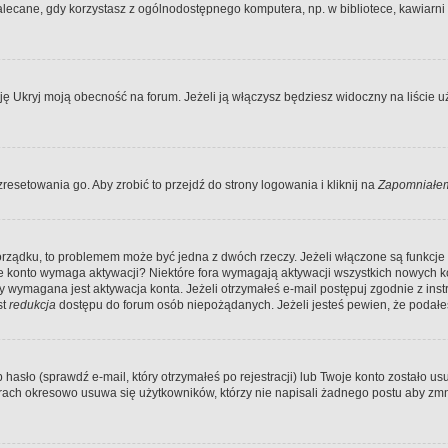
ecane, gdy korzystasz z ogólnodostępnego komputera, np. w bibliotece, kawiarni in
Ukryj moją obecność na forum. Jeżeli ją włączysz będziesz widoczny na liście uży
resetowania go. Aby zrobić to przejdź do strony logowania i kliknij na
Zapomniałem
porządku, to problemem może być jedna z dwóch rzeczy. Jeżeli włączone są funkcj
twoje konto wymaga aktywacji? Niektóre fora wymagają aktywacji wszystkich nowych 
wymagana jest aktywacja konta. Jeżeli otrzymałeś e-mail postępuj zgodnie z instruk
st
redukcja
dostępu do forum osób niepożądanych. Jeżeli jesteś pewien, że podałe
o (sprawdź e-mail, który otrzymałeś po rejestracji) lub Twoje konto zostało usun
rach okresowo usuwa się użytkowników, którzy nie napisali żadnego postu aby zmn