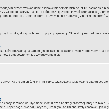
, mogącym przechowywać dane osobowe niepełnoletnich do lat 13, posiadanie pi
yczy Ciebie lub witryny, na której próbujesz się zarejestrować, skontaktuj się z pr
 kompetencji do udzielania porad prawnych i nie należy się z nimi kontaktować w te
użytkownika, której próbujesz użyć przy rejestracji. Skontaktuj się z administrat
?
, które pozwalają na zapamiętanie Twoich ustawień i bycie zalogowanym na forum
blemów z zalogowaniem lub wylogowaniem się.
danych. Aby je zmienić, kliknij link
Panel użytkownika
(przeważnie znajdujący się n
)
czasy są właściwe. Być może widzisz czas ze strefy czasowej innej niż Twoja. Jeże
sela, Kopenhaga, Madryd, Paryż itp.). Pamiętaj, że zmiana strefy czasowej, jak 