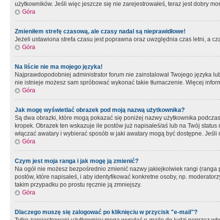
użytkowników. Jeśli więc jeszcze się nie zarejestrowałeś, teraz jest dobry mo
Góra
Zmieniłem strefę czasową, ale czasy nadal są nieprawidłowe!
Jeżeli ustawiona strefa czasu jest poprawna oraz uwzględnia czas letni, a c
Góra
Na liście nie ma mojego języka!
Najprawdopodobniej administrator forum nie zainstalował Twojego języka lub n
nie istnieje możesz sam spróbować wykonać takie tłumaczenie. Więcej inform
Góra
Jak mogę wyświetlać obrazek pod moją nazwą użytkownika?
Są dwa obrazki, które mogą pokazać się poniżej nazwy użytkownika podczas
kropek. Obrazek ten wskazuje ile postów już napisałeś/aś lub na Twój status
włączać awatary i wybierać sposób w jaki awatary mogą być dostępne. Jeśli n
Góra
Czym jest moja ranga i jak mogę ją zmienić?
Na ogół nie możesz bezpośrednio zmienić nazwy jakiejkolwiek rangi (ranga 
postów, które napisałeś, i aby identyfikować konkretne osoby, np. moderator
takim przypadku po prostu ręcznie ją zmniejszy.
Góra
Dlaczego muszę się zalogować po kliknięciu w przycisk "e-mail"?