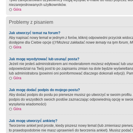
Tylko zarejestrowani użytkownicy mogą wysyłać e-maile do ludzi poprzez wbu
niezarejestrowanych użytkowników.
Góra
Problemy z pisaniem
Jak utworzyć temat na forum?
Aby napisać nowy temat w jednym z forów, kliknij odpowiedni przycisk widoc
dostępne dla Ciebie opcje ((
YMożesz zakładać nowe tematy na tym forum, Mo
Góra
Jak mogę wyedytować lub usunąć posta?
Jeżeli nie jesteś administratorem ani moderatorem możesz edytować lub usuwać
odpowiedział na Twój post to po zapisaniu zmian na dole będzie wyświetlana 
lub administratora (powinni oni poinformować dlaczego dokonali edycji). Pam
Góra
Jak mogę dodać podpis do mojego postu?
Aby dodać podpis do postu po pierwsze musisz go utworzyć w swoim profilu.
podpis do wszystkich swoich postów zaznaczając odpowiednią opcję w swoi
wysyłania wiadomości)
Góra
Jak mogę utworzyć ankietę?
Tworzenie ankiet jest proste, kiedy piszesz nowy temat (lub zmieniasz pier
to prawdopodobnie nie masz uprawnień do tworzenia ankiet). Musisz podać tyt