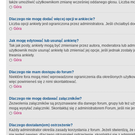
także umożliwić użytkownikom zmianę wcześniej oddanego głosu. Liczba możl
Góra
Dlaczego nie mogę dodać więcej opcji w ankiecie?
Liczba opcji ankiety jest ograniczona przez administratora. Jeśli chciałbyś do
Góra
Jak mogę edytować lub usunąć ankietę?
Tak jak posty, ankiety mogą być zmieniane przez autora, moderatora lub admi
użytkownik może usunąć ankietę lub zmieniać jej opcje, jeśli jednak został
trwania ankiety.
Góra
Dlaczego nie mam dostępu do forum?
Niektóre fora mogą mieć wprowadzone ograniczenia dla określonych użytkowni
więc powinieneś się z nimi skontaktować.
Góra
Dlaczego nie mogę dodawać załączników?
Zezwolenia załączników są przyznawane dla danego forum, grupy lub też uż
mogą wysyłać załączniki. Skontaktuj się z administratorem Forum, jeśli nie
Góra
Dlaczego dostałam(em) ostrzeżenie?
Każdy administrator określa zasady korzystania z forum. Jeżeli stwierdzą, ż
nie jesteś pewien, dlaczego otrzymałeś ostrzeżenie, skontaktuj sie z adminis