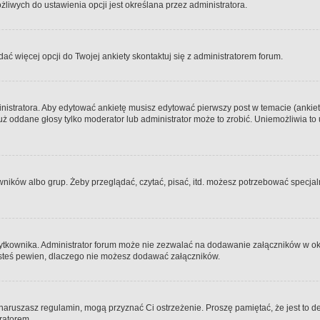
iwych do ustawienia opcji jest określana przez administratora.
dać więcej opcji do Twojej ankiety skontaktuj się z administratorem forum.
nistratora. Aby edytować ankietę musisz edytować pierwszy post w temacie (ankieta
y już oddane głosy tylko moderator lub administrator może to zrobić. Uniemożliwia
ków albo grup. Żeby przeglądać, czytać, pisać, itd. możesz potrzebować specjalny
ytkownika. Administrator forum może nie zezwalać na dodawanie załączników w o
 jesteś pewien, dlaczego nie możesz dodawać załączników.
e naruszasz regulamin, mogą przyznać Ci ostrzeżenie. Proszę pamiętać, że jest to d
tratorem.