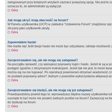
zalogowanym przy kolejnych wizytach zaznacz powyższą opcję. Nie jest to zal
oznacza to, że administrator ją wyłączył.
Góra
Jak mogę ukryć moją obecność na forum?
W Panelu użytkownika (UCP) w zakładce “Ustawienia Forum” znajdziesz opcję 
zliczany jako użytkownik ukryty.
Góra
Zapomniałem hasła!
Nie martw się! Jeśli twoje hasło nie może byc odzyskane, istnieje możliwość z
Góra
Zarejestrowałem się, ale nie mogę się zalogować!
Na początku sprawdź, czy wpisujesz poprawny login i hasło. Jeżeli te są w 
postąpić zgodnie z otrzymanymi instrukcjami. Jeżeli tak nie jest, to może 
można się na nie logować. Po rejestracji powinieneś otrzymać wiadomość czy 
że podałeś poprawny adres? Jednym z powodów wykorzystania aktywacji je
Góra
Zarejestrowałem się kiedyś, ale nie mogę się już zalogować!
Prawdopodobny powód tego to: wprowadzasz błędna nazwę użytkownika lub hasł
usunięte to być może nie pisałeś żadnych postów na forum? Zazwyczaj na fo
do dyskusji na forum.
Góra