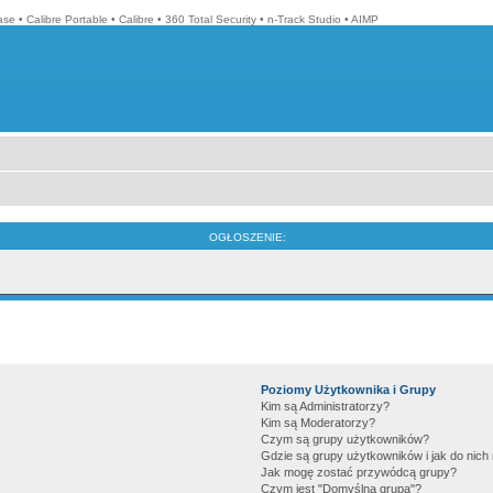
ase
•
Calibre Portable
•
Calibre
•
360 Total Security
•
n-Track Studio
•
AIMP
OGŁOSZENIE:
Poziomy Użytkownika i Grupy
Kim są Administratorzy?
Kim są Moderatorzy?
Czym są grupy użytkowników?
Gdzie są grupy użytkowników i jak do nic
Jak mogę zostać przywódcą grupy?
Czym jest "Domyślna grupa"?