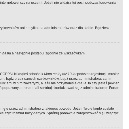
ternetowej czy na uczelni. Jeżeli nie widzisz tej opcji podczas logowania
tkowników online tylko dla administratorów oraz dla siebie. Będziesz
 hasła
a następnie postępuj zgodnie ze wskazówkami.
e COPPA i kliknąłeś odnośnik
Mam mniej niż 13 lat
podczas rejestracji, musisz
kont, bądź przez samych użytkowników, bądź przez administratora, zanim
cjami w nim zawartymi, a jeśli nie otrzymałeś e-maila, to czy jesteś pewien,
ś poprawmy adres e-mail spróbuj skontaktować się z administratorem Forum.
ięte przez administratora z jakiegoś powodu. Jeżeli Twoje konto zostało
iejszyć rozmiar bazy danych. Spróbuj ponownie zarejestrować się i włączyć