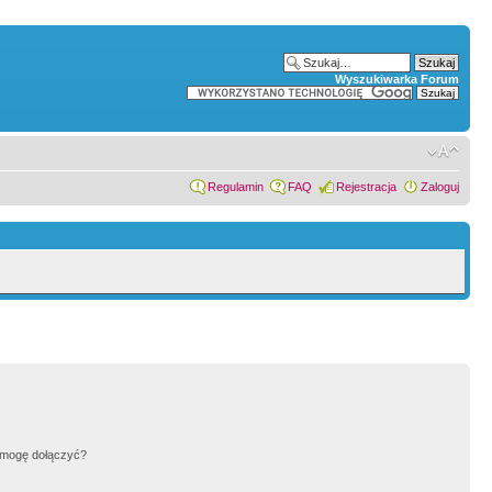
Wyszukiwarka Forum
Regulamin
FAQ
Rejestracja
Zaloguj
h mogę dołączyć?