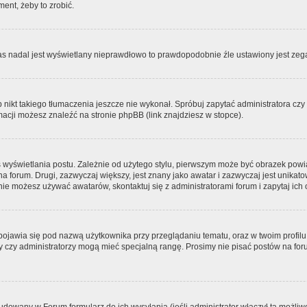
ment, żeby to zrobić.
zas nadal jest wyświetlany nieprawdłowo to prawdopodobnie źle ustawiony jest zega
ikt takiego tłumaczenia jeszcze nie wykonał. Spróbuj zapytać administratora czy m
acji możesz znaleźć na stronie phpBB (link znajdziesz w stopce).
 wyświetlania postu. Zależnie od użytego stylu, pierwszym może być obrazek pow
 na forum. Drugi, zazwyczaj większy, jest znany jako awatar i zazwyczaj jest unik
ie możesz używać awatarów, skontaktuj się z administratorami forum i zapytaj ich 
pojawia się pod nazwą użytkownika przy przeglądaniu tematu, oraz w twoim profilu
zy czy administratorzy mogą mieć specjalną rangę. Prosimy nie pisać postów na for