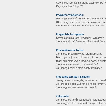
Czym jest "Domyślna grupa użytkownika"?
Czym jest link "Ekipa"?
Prywatne wiadomości
Nie mogę wysyłać prywatnych wiadomości
Otrzymuję niechciane prywatne wiadomośc
Odebrałem spam lub obraźliwy e-mail od ko
Przyjaciele i wrogowie
Czym jest moja lista Przyjaciół i Wrogów?
Jak mogę dodać / usunąć użytkowników z mo
Przeszukiwanie forów
Jak mogę przeszukiwać forum lub fora?
Dlaczego moje wyszukiwanie nie zwraca 
Dlaczego moje wyszukiwanie zwraca pustą
Jak mogę wyszukać użytkowników?
Jak mogę znaleźć moje posty i tematy?
Śledzenie tematu i Zakładki
Jaka jest różnica między utworzeniem zakł
Jak mogę śledzić wybrane fora lub tematy?
Jak mogę usunąć moje śledzenia?
Załączniki
Jak mogę odnaleźć wszystkie moje załączn
Jak mogę znaleźć wszystkie moje załączni