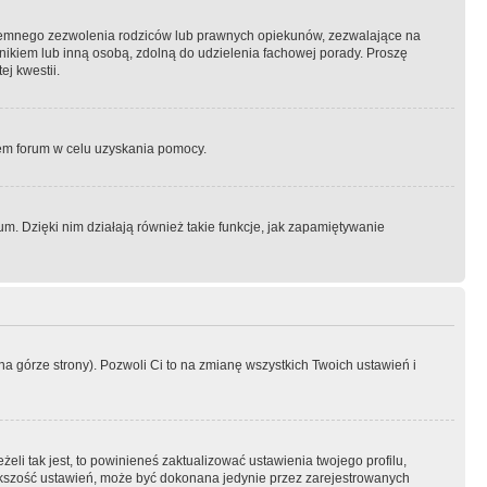
semnego zezwolenia rodziców lub prawnych opiekunów, zezwalające na
awnikiem lub inną osobą, zdolną do udzielenia fachowej porady. Proszę
j kwestii.
orem forum w celu uzyskania pomocy.
. Dzięki nim działają również takie funkcje, jak zapamiętywanie
a górze strony). Pozwoli Ci to na zmianę wszystkich Twoich ustawień i
li tak jest, to powinieneś zaktualizować ustawienia twojego profilu,
większość ustawień, może być dokonana jedynie przez zarejestrowanych