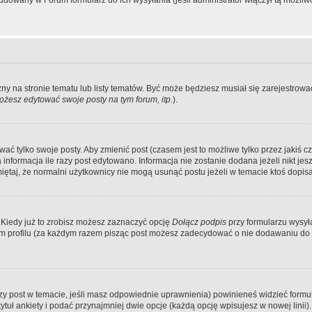
dowany w Forum formularz do ich wysyłania (jeśli administrator włączył tą możliw
zny na stronie tematu lub listy tematów. Być może będziesz musiał się zarejestr
żesz edytować swoje posty na tym forum, itp.
).
 tylko swoje posty. Aby zmienić post (czasem jest to możliwe tylko przez jakiś cz
informacja ile razy post edytowano. Informacja nie zostanie dodana jeżeli nikt je
iętaj, że normalni użytkownicy nie mogą usunąć postu jeżeli w temacie ktoś dopisał
 Kiedy już to zrobisz możesz zaznaczyć opcję
Dołącz podpis
przy formularzu wysy
m profilu (za każdym razem pisząc post możesz zadecydować o nie dodawaniu do 
wszy post w temacie, jeśli masz odpowiednie uprawnienia) powinieneś widzieć formu
uł ankiety i podać przynajmniej dwie opcje (każdą opcję wpisujesz w nowej linii).