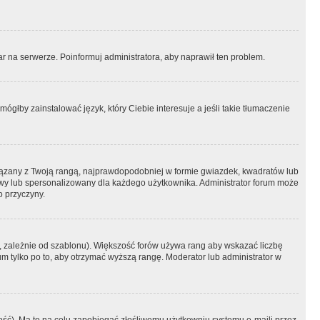
r na serwerze. Poinformuj administratora, aby naprawił ten problem.
ógłby zainstalować język, który Ciebie interesuje a jeśli takie tłumaczenie
iązany z Twoją rangą, najprawdopodobniej w formie gwiazdek, kwadratów lub
atowy lub spersonalizowany dla każdego użytkownika. Administrator forum może
o przyczyny.
, zależnie od szablonu). Większość forów używa rang aby wskazać liczbę
um tylko po to, aby otrzymać wyższą rangę. Moderator lub administrator w