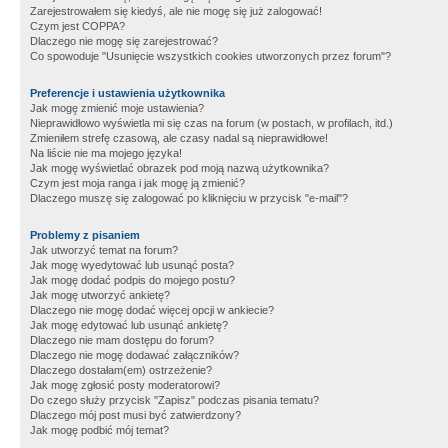
Zarejestrowałem się kiedyś, ale nie mogę się już zalogować!
Czym jest COPPA?
Dlaczego nie mogę się zarejestrować?
Co spowoduje "Usunięcie wszystkich cookies utworzonych przez forum"?
Preferencje i ustawienia użytkownika
Jak mogę zmienić moje ustawienia?
Nieprawidłowo wyświetla mi się czas na forum (w postach, w profilach, itd.)
Zmieniłem strefę czasową, ale czasy nadal są nieprawidłowe!
Na liście nie ma mojego języka!
Jak mogę wyświetlać obrazek pod moją nazwą użytkownika?
Czym jest moja ranga i jak mogę ją zmienić?
Dlaczego muszę się zalogować po kliknięciu w przycisk "e-mail"?
Problemy z pisaniem
Jak utworzyć temat na forum?
Jak mogę wyedytować lub usunąć posta?
Jak mogę dodać podpis do mojego postu?
Jak mogę utworzyć ankietę?
Dlaczego nie mogę dodać więcej opcji w ankiecie?
Jak mogę edytować lub usunąć ankietę?
Dlaczego nie mam dostępu do forum?
Dlaczego nie mogę dodawać załączników?
Dlaczego dostałam(em) ostrzeżenie?
Jak mogę zgłosić posty moderatorowi?
Do czego służy przycisk "Zapisz" podczas pisania tematu?
Dlaczego mój post musi być zatwierdzony?
Jak mogę podbić mój temat?