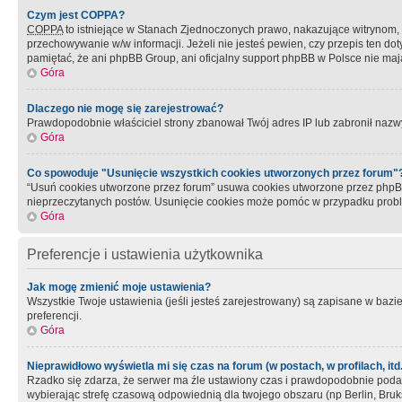
Czym jest COPPA?
COPPA
to istniejące w Stanach Zjednoczonych prawo, nakazujące witrynom
przechowywanie w/w informacji. Jeżeli nie jesteś pewien, czy przepis ten dot
pamiętać, że ani phpBB Group, ani oficjalny support phpBB w Polsce nie mają
Góra
Dlaczego nie mogę się zarejestrować?
Prawdopodobnie właściciel strony zbanował Twój adres IP lub zabronił nazwy 
Góra
Co spowoduje "Usunięcie wszystkich cookies utworzonych przez forum"
“Usuń cookies utworzone przez forum” usuwa cookies utworzone przez phpBB3
nieprzeczytanych postów. Usunięcie cookies może pomóc w przypadku pro
Góra
Preferencje i ustawienia użytkownika
Jak mogę zmienić moje ustawienia?
Wszystkie Twoje ustawienia (jeśli jesteś zarejestrowany) są zapisane w bazie 
preferencji.
Góra
Nieprawidłowo wyświetla mi się czas na forum (w postach, w profilach, itd.
Rzadko się zdarza, że serwer ma źle ustawiony czas i prawdopodobnie podane 
wybierając strefę czasową odpowiednią dla twojego obszaru (np Berlin, Bruk