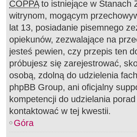
COPPA
to istniejące w Stanach
witrynom, mogącym przechowywa
lat 13, posiadanie pisemnego z
opiekunów, zezwalające na przec
jesteś pewien, czy przepis ten do
próbujesz się zarejestrować, sko
osobą, zdolną do udzielenia fac
phpBB Group, ani oficjalny supp
kompetencji do udzielania porad 
kontaktować w tej kwestii.
Góra