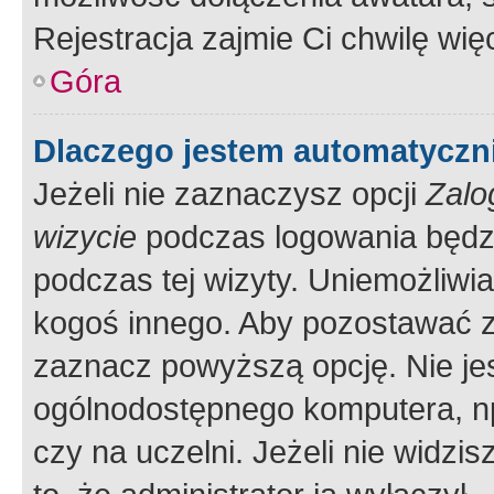
Rejestracja zajmie Ci chwilę wi
Góra
Dlaczego jestem automatycz
Jeżeli nie zaznaczysz opcji
Zalo
wizycie
podczas logowania będzi
podczas tej wizyty. Uniemożliwi
kogoś innego. Aby pozostawać 
zaznacz powyższą opcję. Nie jes
ogólnodostępnego komputera, np.
czy na uczelni. Jeżeli nie widzi