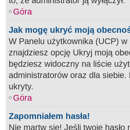
to, że administrator ją wyłączył.
Góra
Jak mogę ukryć moją obecno
W Panelu użytkownika (UCP) w 
znajdziesz opcję Ukryj moją obe
będziesz widoczny na liście użyt
administratorów oraz dla siebie.
ukryty.
Góra
Zapomniałem hasła!
Nie martw się! Jeśli twoje hasło