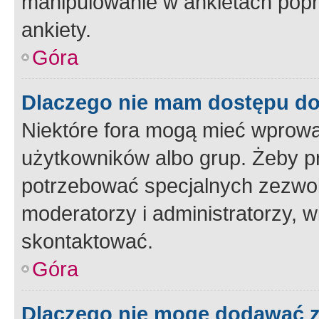
manipulowanie w ankietach popr
ankiety.
Góra
Dlaczego nie mam dostępu d
Niektóre fora mogą mieć wprowa
użytkowników albo grup. Żeby pr
potrzebować specjalnych zezwole
moderatorzy i administratorzy, w
skontaktować.
Góra
Dlaczego nie mogę dodawać 