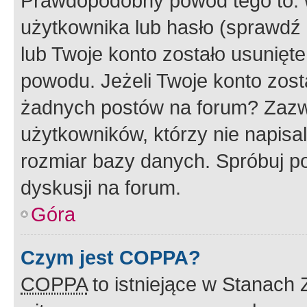
Prawdopodobny powód tego to:
użytkownika lub hasło (sprawdź e
lub Twoje konto zostało usunięte
powodu. Jeżeli Twoje konto zost
żadnych postów na forum? Zazw
użytkowników, którzy nie napisa
rozmiar bazy danych. Spróbuj po
dyskusji na forum.
Góra
Czym jest COPPA?
COPPA
to istniejące w Stanach