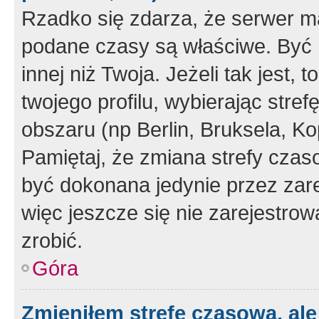
Rzadko się zdarza, że serwer m
podane czasy są właściwe. Być 
innej niż Twoja. Jeżeli tak jest,
twojego profilu, wybierając str
obszaru (np Berlin, Bruksela, Ko
Pamiętaj, że zmiana strefy czas
być dokonana jedynie przez zar
więc jeszcze się nie zarejestrow
zrobić.
Góra
Zmieniłem strefę czasową, ale