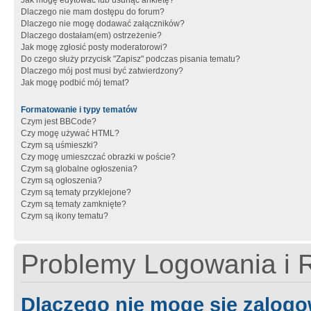
Jak mogę edytować lub usunąć ankietę?
Dlaczego nie mam dostępu do forum?
Dlaczego nie mogę dodawać załączników?
Dlaczego dostałam(em) ostrzeżenie?
Jak mogę zgłosić posty moderatorowi?
Do czego służy przycisk "Zapisz" podczas pisania tematu?
Dlaczego mój post musi być zatwierdzony?
Jak mogę podbić mój temat?
Formatowanie i typy tematów
Czym jest BBCode?
Czy mogę używać HTML?
Czym są uśmieszki?
Czy mogę umieszczać obrazki w poście?
Czym są globalne ogłoszenia?
Czym są ogłoszenia?
Czym są tematy przyklejone?
Czym są tematy zamknięte?
Czym są ikony tematu?
Problemy Logowania i R
Dlaczego nie mogę się zalog