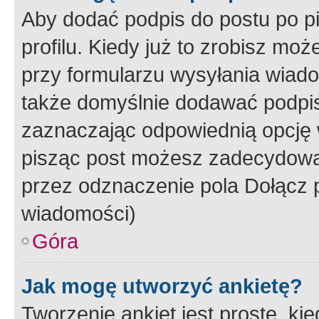
Aby dodać podpis do postu po 
profilu. Kiedy już to zrobisz m
przy formularzu wysyłania wiad
także domyślnie dodawać podpi
zaznaczając odpowiednią opcję 
pisząc post możesz zadecydowa
przez odznaczenie pola Dołącz 
wiadomości)
Góra
Jak mogę utworzyć ankietę?
Tworzenie ankiet jest proste, ki