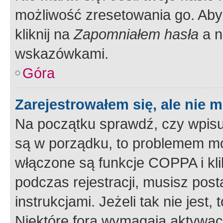
możliwość zresetowania go. Aby 
kliknij na
Zapomniałem hasła
a n
wskazówkami.
Góra
Zarejestrowałem się, ale nie 
Na początku sprawdź, czy wpisuj
są w porządku, to problemem mo
włączone są funkcje COPPA i kl
podczas rejestracji, musisz pos
instrukcjami. Jeżeli tak nie jes
Niektóre fora wymagają aktywac