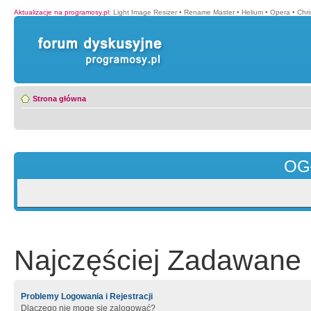
Aktualizacje na programosy.pl
:
Light Image Resizer
•
Rename Master
•
Helium
•
Opera
•
Chr
Strona główna
OG
Najczęściej Zadawane 
Problemy Logowania i Rejestracji
Dlaczego nie mogę się zalogować?