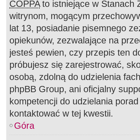
COPPA
to istniejące w Stanach
witrynom, mogącym przechowywa
lat 13, posiadanie pisemnego z
opiekunów, zezwalające na przec
jesteś pewien, czy przepis ten do
próbujesz się zarejestrować, sko
osobą, zdolną do udzielenia fac
phpBB Group, ani oficjalny supp
kompetencji do udzielania porad 
kontaktować w tej kwestii.
Góra