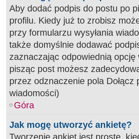
Aby dodać podpis do postu po 
profilu. Kiedy już to zrobisz m
przy formularzu wysyłania wiad
także domyślnie dodawać podpi
zaznaczając odpowiednią opcję 
pisząc post możesz zadecydowa
przez odznaczenie pola Dołącz 
wiadomości)
Góra
Jak mogę utworzyć ankietę?
Tworzenie ankiet jest proste, ki