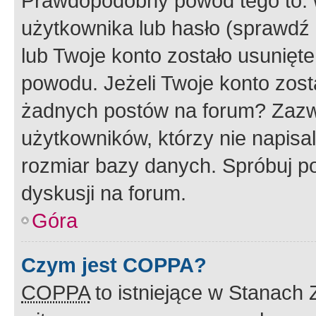
Prawdopodobny powód tego to:
użytkownika lub hasło (sprawdź e
lub Twoje konto zostało usunięte
powodu. Jeżeli Twoje konto zost
żadnych postów na forum? Zazw
użytkowników, którzy nie napisa
rozmiar bazy danych. Spróbuj po
dyskusji na forum.
Góra
Czym jest COPPA?
COPPA
to istniejące w Stanach