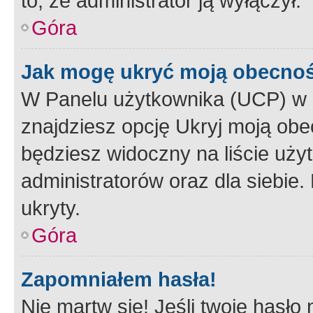
to, że administrator ją wyłączył.
Góra
Jak mogę ukryć moją obecno
W Panelu użytkownika (UCP) w 
znajdziesz opcję Ukryj moją obe
będziesz widoczny na liście użyt
administratorów oraz dla siebie.
ukryty.
Góra
Zapomniałem hasła!
Nie martw się! Jeśli twoje hasło