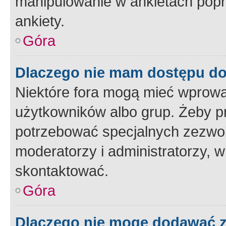
manipulowanie w ankietach popr
ankiety.
Góra
Dlaczego nie mam dostępu d
Niektóre fora mogą mieć wprowa
użytkowników albo grup. Żeby pr
potrzebować specjalnych zezwole
moderatorzy i administratorzy, w
skontaktować.
Góra
Dlaczego nie mogę dodawać 