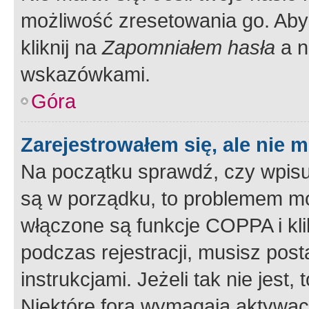
możliwość zresetowania go. Aby 
kliknij na
Zapomniałem hasła
a n
wskazówkami.
Góra
Zarejestrowałem się, ale nie 
Na początku sprawdź, czy wpisuj
są w porządku, to problemem mo
włączone są funkcje COPPA i kl
podczas rejestracji, musisz pos
instrukcjami. Jeżeli tak nie jes
Niektóre fora wymagają aktywac