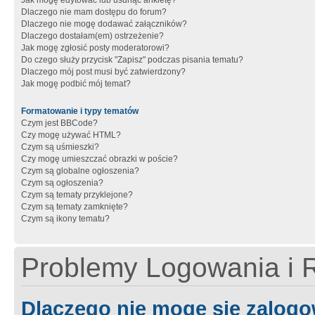
Jak mogę edytować lub usunąć ankietę?
Dlaczego nie mam dostępu do forum?
Dlaczego nie mogę dodawać załączników?
Dlaczego dostałam(em) ostrzeżenie?
Jak mogę zgłosić posty moderatorowi?
Do czego służy przycisk "Zapisz" podczas pisania tematu?
Dlaczego mój post musi być zatwierdzony?
Jak mogę podbić mój temat?
Formatowanie i typy tematów
Czym jest BBCode?
Czy mogę używać HTML?
Czym są uśmieszki?
Czy mogę umieszczać obrazki w poście?
Czym są globalne ogłoszenia?
Czym są ogłoszenia?
Czym są tematy przyklejone?
Czym są tematy zamknięte?
Czym są ikony tematu?
Problemy Logowania i R
Dlaczego nie mogę się zalog