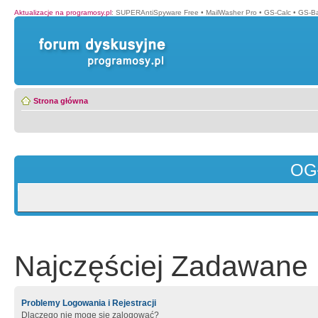
Aktualizacje na programosy.pl
:
SUPERAntiSpyware Free
•
MailWasher Pro
•
GS-Calc
•
GS-B
Strona główna
OG
Najczęściej Zadawane 
Problemy Logowania i Rejestracji
Dlaczego nie mogę się zalogować?