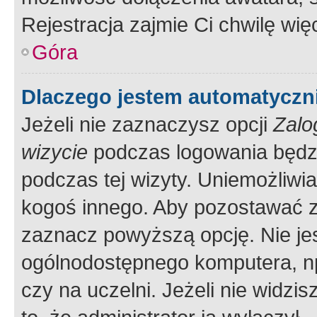
Rejestracja zajmie Ci chwilę wi
Góra
Dlaczego jestem automatycz
Jeżeli nie zaznaczysz opcji
Zalo
wizycie
podczas logowania będzi
podczas tej wizyty. Uniemożliwi
kogoś innego. Aby pozostawać 
zaznacz powyższą opcję. Nie jes
ogólnodostępnego komputera, np.
czy na uczelni. Jeżeli nie widzi