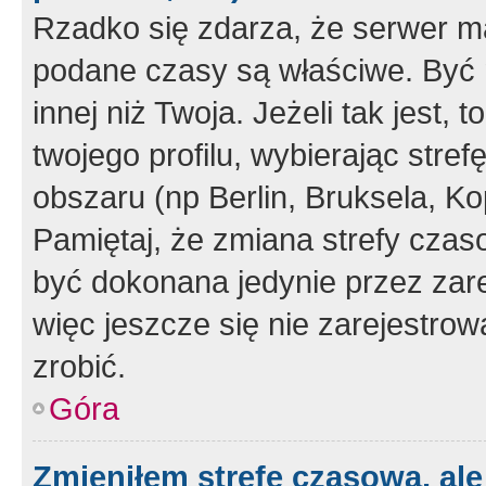
Rzadko się zdarza, że serwer m
podane czasy są właściwe. Być 
innej niż Twoja. Jeżeli tak jest,
twojego profilu, wybierając str
obszaru (np Berlin, Bruksela, Ko
Pamiętaj, że zmiana strefy czas
być dokonana jedynie przez zar
więc jeszcze się nie zarejestrow
zrobić.
Góra
Zmieniłem strefę czasową, ale