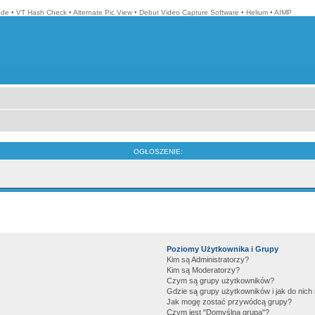
ode
•
VT Hash Check
•
Alternate Pic View
•
Debut Video Capture Software
•
Helium
•
AIMP
OGŁOSZENIE:
Poziomy Użytkownika i Grupy
Kim są Administratorzy?
Kim są Moderatorzy?
Czym są grupy użytkowników?
Gdzie są grupy użytkowników i jak do nic
Jak mogę zostać przywódcą grupy?
Czym jest "Domyślna grupa"?