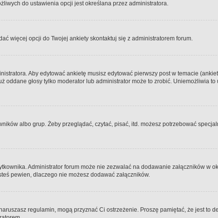
iwych do ustawienia opcji jest określana przez administratora.
dać więcej opcji do Twojej ankiety skontaktuj się z administratorem forum.
nistratora. Aby edytować ankietę musisz edytować pierwszy post w temacie (ankieta
y już oddane głosy tylko moderator lub administrator może to zrobić. Uniemożliwia
ków albo grup. Żeby przeglądać, czytać, pisać, itd. możesz potrzebować specjalny
ytkownika. Administrator forum może nie zezwalać na dodawanie załączników w o
 jesteś pewien, dlaczego nie możesz dodawać załączników.
e naruszasz regulamin, mogą przyznać Ci ostrzeżenie. Proszę pamiętać, że jest to d
tratorem.