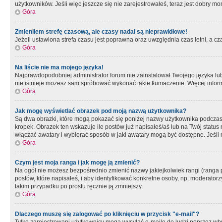
użytkowników. Jeśli więc jeszcze się nie zarejestrowałeś, teraz jest dobry mo
Góra
Zmieniłem strefę czasową, ale czasy nadal są nieprawidłowe!
Jeżeli ustawiona strefa czasu jest poprawna oraz uwzględnia czas letni, a c
Góra
Na liście nie ma mojego języka!
Najprawdopodobniej administrator forum nie zainstalował Twojego języka lub n
nie istnieje możesz sam spróbować wykonać takie tłumaczenie. Więcej inform
Góra
Jak mogę wyświetlać obrazek pod moją nazwą użytkownika?
Są dwa obrazki, które mogą pokazać się poniżej nazwy użytkownika podczas
kropek. Obrazek ten wskazuje ile postów już napisałeś/aś lub na Twój status
włączać awatary i wybierać sposób w jaki awatary mogą być dostępne. Jeśli n
Góra
Czym jest moja ranga i jak mogę ją zmienić?
Na ogół nie możesz bezpośrednio zmienić nazwy jakiejkolwiek rangi (ranga 
postów, które napisałeś, i aby identyfikować konkretne osoby, np. moderator
takim przypadku po prostu ręcznie ją zmniejszy.
Góra
Dlaczego muszę się zalogować po kliknięciu w przycisk "e-mail"?