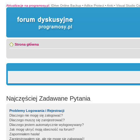
Aktualizacje na programosy.pl
:
IDrive Online Backup
•
Adlice Protect
•
Anki
•
Visual Studio C
Strona główna
Najczęściej Zadawane Pytania
Problemy Logowania i Rejestracji
Dlaczego nie mogę się zalogować?
Dlaczego muszę się zarejestrować?
Dlaczego jestem automatycznie wylogowywany?
Jak mogę ukryć moją obecność na forum?
Zapomniałem hasła!
Zarejestrowałem się, ale nie mogę się zalogować!