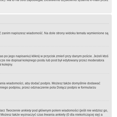
ość). Ma to na celu zapobiegać złośliwemu użytkowniu systemu e-maili przez
ować zanim napiszesz wiadomość. Na dole strony widoku tematu wymienione są
as po jego napisaniu) kliknij w przycisk
zmień
przy danym poście. Jeżeli ktoś
szcze nie dopisał kolejnego postu lub post był edytowany przez moderatora
 kolejny.
łania wiadomości, aby dodać podpis. Możesz także domyślnie dodawać
niego podpisu, przez odznaczenie pola Dołącz podpis w formularzu
larz
Tworzenie ankiety
pod głównym polem wiadomości (jeśli nie widzisz go,
 Możesz także wyznaczyć czas trwania ankiety (0 dla niekończącej się) a