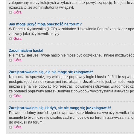
zalogowanym przy kolejnych wizytach zaznacz powyższą opcję. Nie jest to zal
oznacza to, że administrator ją wyłączył.
Góra
Jak mogę ukryć moją obecność na forum?
W Panelu użytkownika (UCP) w zakładce “Ustawienia Forum” znajdziesz opcję 
zliczany jako użytkownik ukryty.
Góra
Zapomniałem hasła!
Nie martw się! Jeśli twoje hasło nie może byc odzyskane, istnieje możliwość z
Góra
Zarejestrowałem się, ale nie mogę się zalogować!
Na początku sprawdź, czy wpisujesz poprawny login i hasło. Jeżeli te są w 
postąpić zgodnie z otrzymanymi instrukcjami. Jeżeli tak nie jest, to może 
można się na nie logować. Po rejestracji powinieneś otrzymać wiadomość czy 
że podałeś poprawny adres? Jednym z powodów wykorzystania aktywacji je
Góra
Zarejestrowałem się kiedyś, ale nie mogę się już zalogować!
Prawdopodobny powód tego to: wprowadzasz błędna nazwę użytkownika lub hasł
usunięte to być może nie pisałeś żadnych postów na forum? Zazwyczaj na fo
do dyskusji na forum.
Góra