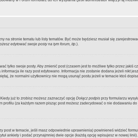
dowany w Forum formularz do ich wysyłania (jeśli administrator włączył tą możliw
zny na stronie tematu lub listy tematów. Być może będziesz musiał się zarejestr
żesz edytować swoje posty na tym forum, itp.
).
 tylko swoje posty. Aby zmienić post (czasem jest to możliwe tylko przez jakiś cz
informacja ile razy post edytowano. Informacja nie zostanie dodana jeżeli nikt je
iętaj, że normalni użytkownicy nie mogą usunąć postu jeżeli w temacie ktoś dopisał
 Kiedy już to zrobisz możesz zaznaczyć opcję
Dołącz podpis
przy formularzu wysy
m profilu (za każdym razem pisząc post możesz zadecydować o nie dodawaniu do 
wszy post w temacie, jeśli masz odpowiednie uprawnienia) powinieneś widzieć formu
uł ankiety i podać przynajmniej dwie opcje (każdą opcję wpisujesz w nowej linii).