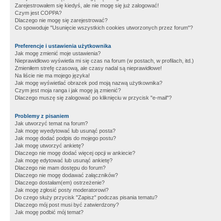
Zarejestrowałem się kiedyś, ale nie mogę się już zalogować!
Czym jest COPPA?
Dlaczego nie mogę się zarejestrować?
Co spowoduje "Usunięcie wszystkich cookies utworzonych przez forum"?
Preferencje i ustawienia użytkownika
Jak mogę zmienić moje ustawienia?
Nieprawidłowo wyświetla mi się czas na forum (w postach, w profilach, itd.)
Zmieniłem strefę czasową, ale czasy nadal są nieprawidłowe!
Na liście nie ma mojego języka!
Jak mogę wyświetlać obrazek pod moją nazwą użytkownika?
Czym jest moja ranga i jak mogę ją zmienić?
Dlaczego muszę się zalogować po kliknięciu w przycisk "e-mail"?
Problemy z pisaniem
Jak utworzyć temat na forum?
Jak mogę wyedytować lub usunąć posta?
Jak mogę dodać podpis do mojego postu?
Jak mogę utworzyć ankietę?
Dlaczego nie mogę dodać więcej opcji w ankiecie?
Jak mogę edytować lub usunąć ankietę?
Dlaczego nie mam dostępu do forum?
Dlaczego nie mogę dodawać załączników?
Dlaczego dostałam(em) ostrzeżenie?
Jak mogę zgłosić posty moderatorowi?
Do czego służy przycisk "Zapisz" podczas pisania tematu?
Dlaczego mój post musi być zatwierdzony?
Jak mogę podbić mój temat?