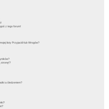
!
i!
goś z tego forum!
jej listy Przyjaciół lub Wrogów?
wyników?
 stronę!?
adki a śledzeniem?
iki?
ki?