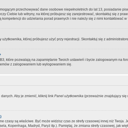
, mogącym przechowywać dane osobowe niepełnoletnich do lat 13, posiadanie pi
yczy Ciebie lub witryny, na której próbujesz się zarejestrować, skontaktuj się z pr
 kompetencji do udzielania porad prawnych i nie należy się z nimi kontaktować w te
użytkownika, której próbujesz użyć przy rejestracji. Skontaktuj się z administrat
?
, które pozwalają na zapamiętanie Twoich ustawień i bycie zalogowanym na forum
blemów z zalogowaniem lub wylogowaniem się.
danych. Aby je zmienić, kliknij link
Panel użytkownika
(przeważnie znajdujący się n
)
czasy są właściwe. Być może widzisz czas ze strefy czasowej innej niż Twoja. Jeże
sela, Kopenhaga, Madryd, Paryż itp.). Pamiętaj, że zmiana strefy czasowej, jak 