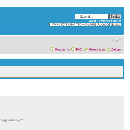
Wyszukiwarka Forum
Regulamin
FAQ
Rejestracja
Zaloguj
h mogę dołączyć?