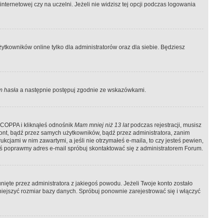
ternetowej czy na uczelni. Jeżeli nie widzisz tej opcji podczas logowania
tkowników online tylko dla administratorów oraz dla siebie. Będziesz
 hasła
a następnie postępuj zgodnie ze wskazówkami.
e COPPA i kliknąłeś odnośnik
Mam mniej niż 13 lat
podczas rejestracji, musisz
kont, bądź przez samych użytkowników, bądź przez administratora, zanim
cjami w nim zawartymi, a jeśli nie otrzymałeś e-maila, to czy jesteś pewien,
ś poprawmy adres e-mail spróbuj skontaktować się z administratorem Forum.
ięte przez administratora z jakiegoś powodu. Jeżeli Twoje konto zostało
iejszyć rozmiar bazy danych. Spróbuj ponownie zarejestrować się i włączyć