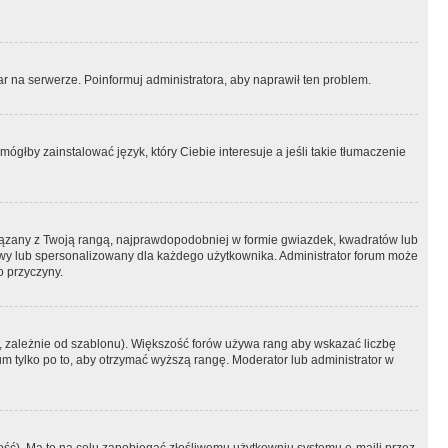
r na serwerze. Poinformuj administratora, aby naprawił ten problem.
ógłby zainstalować język, który Ciebie interesuje a jeśli takie tłumaczenie
iązany z Twoją rangą, najprawdopodobniej w formie gwiazdek, kwadratów lub
atowy lub spersonalizowany dla każdego użytkownika. Administrator forum może
o przyczyny.
, zależnie od szablonu). Większość forów używa rang aby wskazać liczbę
um tylko po to, aby otrzymać wyższą rangę. Moderator lub administrator w