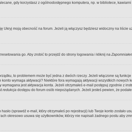
ecane, gdy korzystasz z ogólnodostępnego komputera, np. w bibliotece, kawiarni in
Ukryj moją obecność na forum. Jeżeli ją włączysz będziesz widoczny na liście uży
resetowania go. Aby zrobić to przejdź do strony logowania i kliknij na
Zapomniałem
porządku, to problemem może być jedna z dwóch rzeczy. Jeżeli włączone są funkcj
twoje konto wymaga aktywacji? Niektóre fora wymagają aktywacji wszystkich nowych 
wymagana jest aktywacja konta. Jeżeli otrzymałeś e-mail postępuj zgodnie z instruk
st
redukcja
dostępu do forum osób niepożądanych. Jeżeli jesteś pewien, że podałe
o (sprawdź e-mail, który otrzymałeś po rejestracji) lub Twoje konto zostało usun
rach okresowo usuwa się użytkowników, którzy nie napisali żadnego postu aby zmn