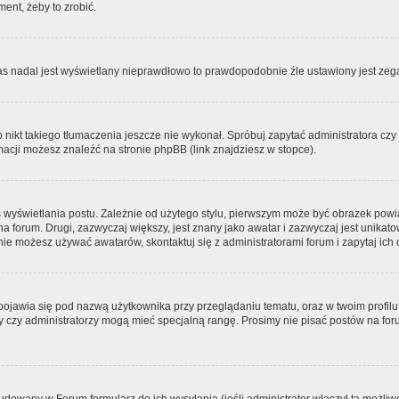
ment, żeby to zrobić.
zas nadal jest wyświetlany nieprawdłowo to prawdopodobnie źle ustawiony jest zega
ikt takiego tłumaczenia jeszcze nie wykonał. Spróbuj zapytać administratora czy m
acji możesz znaleźć na stronie phpBB (link znajdziesz w stopce).
 wyświetlania postu. Zależnie od użytego stylu, pierwszym może być obrazek pow
 na forum. Drugi, zazwyczaj większy, jest znany jako awatar i zazwyczaj jest unik
ie możesz używać awatarów, skontaktuj się z administratorami forum i zapytaj ich 
pojawia się pod nazwą użytkownika przy przeglądaniu tematu, oraz w twoim profilu
zy czy administratorzy mogą mieć specjalną rangę. Prosimy nie pisać postów na for