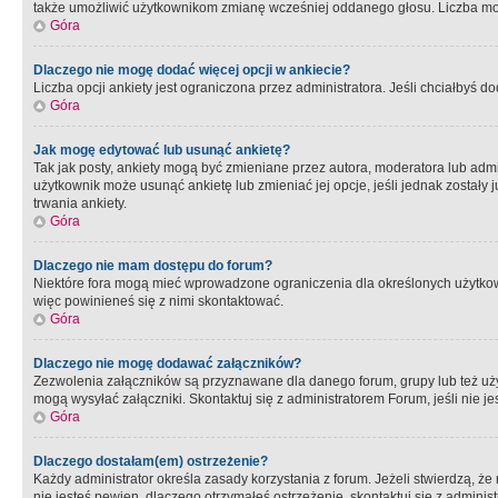
także umożliwić użytkownikom zmianę wcześniej oddanego głosu. Liczba możl
Góra
Dlaczego nie mogę dodać więcej opcji w ankiecie?
Liczba opcji ankiety jest ograniczona przez administratora. Jeśli chciałbyś do
Góra
Jak mogę edytować lub usunąć ankietę?
Tak jak posty, ankiety mogą być zmieniane przez autora, moderatora lub admi
użytkownik może usunąć ankietę lub zmieniać jej opcje, jeśli jednak został
trwania ankiety.
Góra
Dlaczego nie mam dostępu do forum?
Niektóre fora mogą mieć wprowadzone ograniczenia dla określonych użytkowni
więc powinieneś się z nimi skontaktować.
Góra
Dlaczego nie mogę dodawać załączników?
Zezwolenia załączników są przyznawane dla danego forum, grupy lub też uż
mogą wysyłać załączniki. Skontaktuj się z administratorem Forum, jeśli nie
Góra
Dlaczego dostałam(em) ostrzeżenie?
Każdy administrator określa zasady korzystania z forum. Jeżeli stwierdzą, ż
nie jesteś pewien, dlaczego otrzymałeś ostrzeżenie, skontaktuj sie z adminis