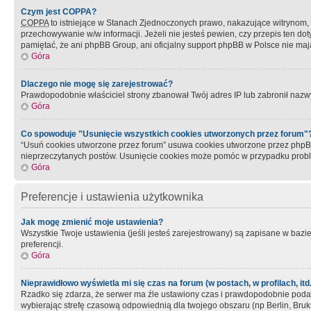
Czym jest COPPA?
COPPA
to istniejące w Stanach Zjednoczonych prawo, nakazujące witrynom
przechowywanie w/w informacji. Jeżeli nie jesteś pewien, czy przepis ten dot
pamiętać, że ani phpBB Group, ani oficjalny support phpBB w Polsce nie mają
Góra
Dlaczego nie mogę się zarejestrować?
Prawdopodobnie właściciel strony zbanował Twój adres IP lub zabronił nazwy 
Góra
Co spowoduje "Usunięcie wszystkich cookies utworzonych przez forum"
“Usuń cookies utworzone przez forum” usuwa cookies utworzone przez phpBB3
nieprzeczytanych postów. Usunięcie cookies może pomóc w przypadku pro
Góra
Preferencje i ustawienia użytkownika
Jak mogę zmienić moje ustawienia?
Wszystkie Twoje ustawienia (jeśli jesteś zarejestrowany) są zapisane w bazie 
preferencji.
Góra
Nieprawidłowo wyświetla mi się czas na forum (w postach, w profilach, itd.
Rzadko się zdarza, że serwer ma źle ustawiony czas i prawdopodobnie podane 
wybierając strefę czasową odpowiednią dla twojego obszaru (np Berlin, Bruk