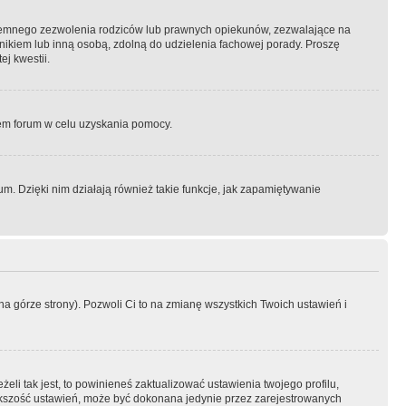
semnego zezwolenia rodziców lub prawnych opiekunów, zezwalające na
awnikiem lub inną osobą, zdolną do udzielenia fachowej porady. Proszę
j kwestii.
orem forum w celu uzyskania pomocy.
. Dzięki nim działają również takie funkcje, jak zapamiętywanie
a górze strony). Pozwoli Ci to na zmianę wszystkich Twoich ustawień i
li tak jest, to powinieneś zaktualizować ustawienia twojego profilu,
większość ustawień, może być dokonana jedynie przez zarejestrowanych