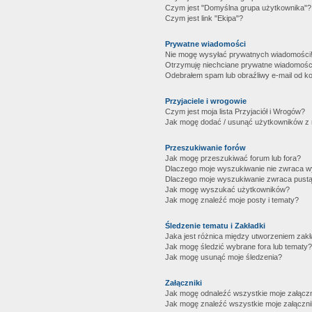
Czym jest "Domyślna grupa użytkownika"?
Czym jest link "Ekipa"?
Prywatne wiadomości
Nie mogę wysyłać prywatnych wiadomości
Otrzymuję niechciane prywatne wiadomośc
Odebrałem spam lub obraźliwy e-mail od ko
Przyjaciele i wrogowie
Czym jest moja lista Przyjaciół i Wrogów?
Jak mogę dodać / usunąć użytkowników z mo
Przeszukiwanie forów
Jak mogę przeszukiwać forum lub fora?
Dlaczego moje wyszukiwanie nie zwraca 
Dlaczego moje wyszukiwanie zwraca pustą
Jak mogę wyszukać użytkowników?
Jak mogę znaleźć moje posty i tematy?
Śledzenie tematu i Zakładki
Jaka jest różnica między utworzeniem zakł
Jak mogę śledzić wybrane fora lub tematy?
Jak mogę usunąć moje śledzenia?
Załączniki
Jak mogę odnaleźć wszystkie moje załączn
Jak mogę znaleźć wszystkie moje załączni