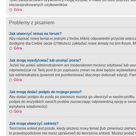
Tylko zarejestrowani użytkownicy mogą wysyłać e-maile do ludzi poprzez wbu
niezarejestrowanych użytkowników.
Góra
Problemy z pisaniem
Jak utworzyć temat na forum?
Aby napisać nowy temat w jednym z forów, kliknij odpowiedni przycisk widoc
dostępne dla Ciebie opcje ((
YMożesz zakładać nowe tematy na tym forum, Mo
Góra
Jak mogę wyedytować lub usunąć posta?
Jeżeli nie jesteś administratorem ani moderatorem możesz edytować lub usuwać
odpowiedział na Twój post to po zapisaniu zmian na dole będzie wyświetlana 
lub administratora (powinni oni poinformować dlaczego dokonali edycji). Pam
Góra
Jak mogę dodać podpis do mojego postu?
Aby dodać podpis do postu po pierwsze musisz go utworzyć w swoim profilu.
podpis do wszystkich swoich postów zaznaczając odpowiednią opcję w swoi
wysyłania wiadomości)
Góra
Jak mogę utworzyć ankietę?
Tworzenie ankiet jest proste, kiedy piszesz nowy temat (lub zmieniasz pier
to prawdopodobnie nie masz uprawnień do tworzenia ankiet). Musisz podać tyt