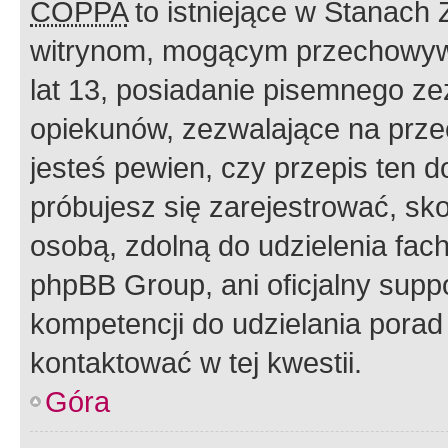
COPPA
to istniejące w Stanach
witrynom, mogącym przechowywa
lat 13, posiadanie pisemnego z
opiekunów, zezwalające na przec
jesteś pewien, czy przepis ten do
próbujesz się zarejestrować, sko
osobą, zdolną do udzielenia fac
phpBB Group, ani oficjalny supp
kompetencji do udzielania porad 
kontaktować w tej kwestii.
Góra