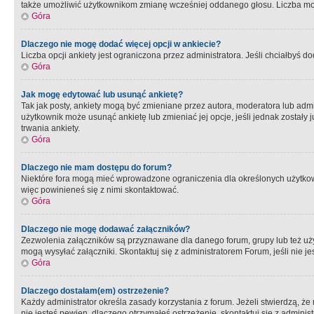
także umożliwić użytkownikom zmianę wcześniej oddanego głosu. Liczba możl
Góra
Dlaczego nie mogę dodać więcej opcji w ankiecie?
Liczba opcji ankiety jest ograniczona przez administratora. Jeśli chciałbyś do
Góra
Jak mogę edytować lub usunąć ankietę?
Tak jak posty, ankiety mogą być zmieniane przez autora, moderatora lub admi
użytkownik może usunąć ankietę lub zmieniać jej opcje, jeśli jednak został
trwania ankiety.
Góra
Dlaczego nie mam dostępu do forum?
Niektóre fora mogą mieć wprowadzone ograniczenia dla określonych użytkowni
więc powinieneś się z nimi skontaktować.
Góra
Dlaczego nie mogę dodawać załączników?
Zezwolenia załączników są przyznawane dla danego forum, grupy lub też uż
mogą wysyłać załączniki. Skontaktuj się z administratorem Forum, jeśli nie
Góra
Dlaczego dostałam(em) ostrzeżenie?
Każdy administrator określa zasady korzystania z forum. Jeżeli stwierdzą, ż
nie jesteś pewien, dlaczego otrzymałeś ostrzeżenie, skontaktuj sie z adminis