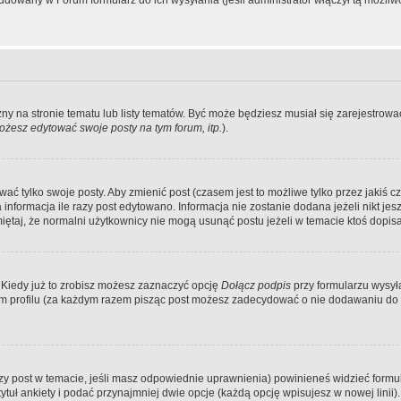
dowany w Forum formularz do ich wysyłania (jeśli administrator włączył tą możliw
zny na stronie tematu lub listy tematów. Być może będziesz musiał się zarejestr
żesz edytować swoje posty na tym forum, itp.
).
 tylko swoje posty. Aby zmienić post (czasem jest to możliwe tylko przez jakiś cz
informacja ile razy post edytowano. Informacja nie zostanie dodana jeżeli nikt je
iętaj, że normalni użytkownicy nie mogą usunąć postu jeżeli w temacie ktoś dopisał
 Kiedy już to zrobisz możesz zaznaczyć opcję
Dołącz podpis
przy formularzu wysy
m profilu (za każdym razem pisząc post możesz zadecydować o nie dodawaniu do 
wszy post w temacie, jeśli masz odpowiednie uprawnienia) powinieneś widzieć formu
uł ankiety i podać przynajmniej dwie opcje (każdą opcję wpisujesz w nowej linii).