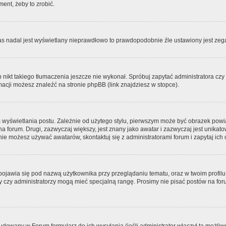
ment, żeby to zrobić.
zas nadal jest wyświetlany nieprawdłowo to prawdopodobnie źle ustawiony jest zega
ikt takiego tłumaczenia jeszcze nie wykonał. Spróbuj zapytać administratora czy m
acji możesz znaleźć na stronie phpBB (link znajdziesz w stopce).
 wyświetlania postu. Zależnie od użytego stylu, pierwszym może być obrazek pow
 na forum. Drugi, zazwyczaj większy, jest znany jako awatar i zazwyczaj jest unik
ie możesz używać awatarów, skontaktuj się z administratorami forum i zapytaj ich 
pojawia się pod nazwą użytkownika przy przeglądaniu tematu, oraz w twoim profilu
zy czy administratorzy mogą mieć specjalną rangę. Prosimy nie pisać postów na for