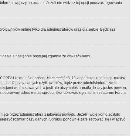
ternetowej czy na uczelni. Jeżeli nie widzisz tej opcji podczas logowania
tkowników online tylko dla administratorów oraz dla siebie. Będziesz
 hasła
a następnie postępuj zgodnie ze wskazówkami.
e COPPA i kliknąłeś odnośnik
Mam mniej niż 13 lat
podczas rejestracji, musisz
kont, bądź przez samych użytkowników, bądź przez administratora, zanim
cjami w nim zawartymi, a jeśli nie otrzymałeś e-maila, to czy jesteś pewien,
ś poprawmy adres e-mail spróbuj skontaktować się z administratorem Forum.
ięte przez administratora z jakiegoś powodu. Jeżeli Twoje konto zostało
iejszyć rozmiar bazy danych. Spróbuj ponownie zarejestrować się i włączyć