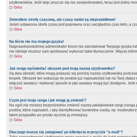
użytkowników. Jeśli więc jeszcze się nie zarejestrowałeś, teraz jest dobry mo
Góra
Zmieniłem strefę czasową, ale czasy nadal są nieprawidłowe!
Jeżeli ustawiona strefa czasu jest poprawna oraz uwzględnia czas letni, a c
Góra
Na liście nie ma mojego języka!
Najprawdopodobniej administrator forum nie zainstalował Twojego języka lub n
nie istnieje możesz sam spróbować wykonać takie tłumaczenie. Więcej inform
Góra
Jak mogę wyświetlać obrazek pod moją nazwą użytkownika?
Są dwa obrazki, które mogą pokazać się poniżej nazwy użytkownika podczas
kropek. Obrazek ten wskazuje ile postów już napisałeś/aś lub na Twój status
włączać awatary i wybierać sposób w jaki awatary mogą być dostępne. Jeśli n
Góra
Czym jest moja ranga i jak mogę ją zmienić?
Na ogół nie możesz bezpośrednio zmienić nazwy jakiejkolwiek rangi (ranga 
postów, które napisałeś, i aby identyfikować konkretne osoby, np. moderator
takim przypadku po prostu ręcznie ją zmniejszy.
Góra
Dlaczego muszę się zalogować po kliknięciu w przycisk "e-mail"?