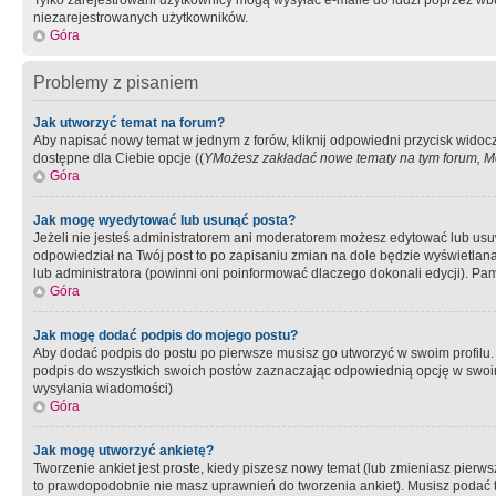
Tylko zarejestrowani użytkownicy mogą wysyłać e-maile do ludzi poprzez wbu
niezarejestrowanych użytkowników.
Góra
Problemy z pisaniem
Jak utworzyć temat na forum?
Aby napisać nowy temat w jednym z forów, kliknij odpowiedni przycisk widoc
dostępne dla Ciebie opcje ((
YMożesz zakładać nowe tematy na tym forum, Mo
Góra
Jak mogę wyedytować lub usunąć posta?
Jeżeli nie jesteś administratorem ani moderatorem możesz edytować lub usuwać
odpowiedział na Twój post to po zapisaniu zmian na dole będzie wyświetlana 
lub administratora (powinni oni poinformować dlaczego dokonali edycji). Pam
Góra
Jak mogę dodać podpis do mojego postu?
Aby dodać podpis do postu po pierwsze musisz go utworzyć w swoim profilu.
podpis do wszystkich swoich postów zaznaczając odpowiednią opcję w swoi
wysyłania wiadomości)
Góra
Jak mogę utworzyć ankietę?
Tworzenie ankiet jest proste, kiedy piszesz nowy temat (lub zmieniasz pier
to prawdopodobnie nie masz uprawnień do tworzenia ankiet). Musisz podać tyt