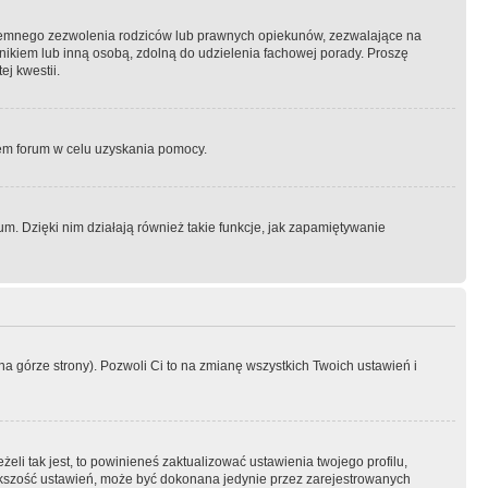
semnego zezwolenia rodziców lub prawnych opiekunów, zezwalające na
awnikiem lub inną osobą, zdolną do udzielenia fachowej porady. Proszę
j kwestii.
orem forum w celu uzyskania pomocy.
. Dzięki nim działają również takie funkcje, jak zapamiętywanie
a górze strony). Pozwoli Ci to na zmianę wszystkich Twoich ustawień i
li tak jest, to powinieneś zaktualizować ustawienia twojego profilu,
większość ustawień, może być dokonana jedynie przez zarejestrowanych