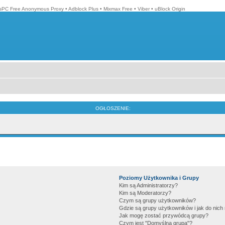
isPC Free Anonymous Proxy
•
Adblock Plus
•
Mixmax Free
•
Viber
•
uBlock Origin
OGŁOSZENIE:
Poziomy Użytkownika i Grupy
Kim są Administratorzy?
Kim są Moderatorzy?
Czym są grupy użytkowników?
Gdzie są grupy użytkowników i jak do nic
Jak mogę zostać przywódcą grupy?
Czym jest "Domyślna grupa"?