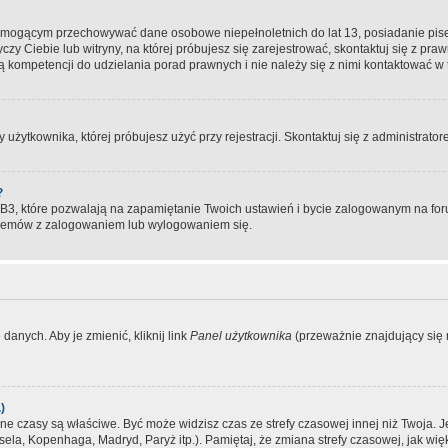
, mogącym przechowywać dane osobowe niepełnoletnich do lat 13, posiadanie pi
yczy Ciebie lub witryny, na której próbujesz się zarejestrować, skontaktuj się z pr
 kompetencji do udzielania porad prawnych i nie należy się z nimi kontaktować w te
użytkownika, której próbujesz użyć przy rejestracji. Skontaktuj się z administrat
?
, które pozwalają na zapamiętanie Twoich ustawień i bycie zalogowanym na forum
blemów z zalogowaniem lub wylogowaniem się.
danych. Aby je zmienić, kliknij link
Panel użytkownika
(przeważnie znajdujący się n
)
czasy są właściwe. Być może widzisz czas ze strefy czasowej innej niż Twoja. Jeże
sela, Kopenhaga, Madryd, Paryż itp.). Pamiętaj, że zmiana strefy czasowej, jak 