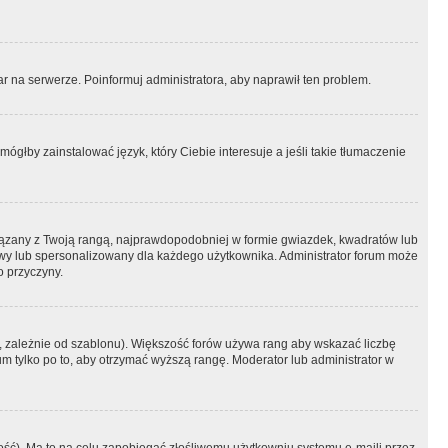
r na serwerze. Poinformuj administratora, aby naprawił ten problem.
ógłby zainstalować język, który Ciebie interesuje a jeśli takie tłumaczenie
iązany z Twoją rangą, najprawdopodobniej w formie gwiazdek, kwadratów lub
atowy lub spersonalizowany dla każdego użytkownika. Administrator forum może
o przyczyny.
, zależnie od szablonu). Większość forów używa rang aby wskazać liczbę
um tylko po to, aby otrzymać wyższą rangę. Moderator lub administrator w