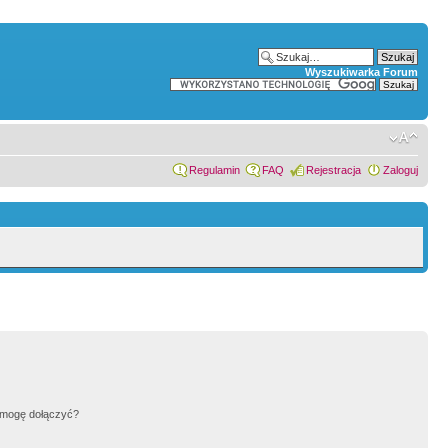
Wyszukiwarka Forum
Regulamin
FAQ
Rejestracja
Zaloguj
h mogę dołączyć?