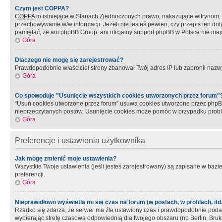
Czym jest COPPA?
COPPA
to istniejące w Stanach Zjednoczonych prawo, nakazujące witrynom
przechowywanie w/w informacji. Jeżeli nie jesteś pewien, czy przepis ten dot
pamiętać, że ani phpBB Group, ani oficjalny support phpBB w Polsce nie mają
Góra
Dlaczego nie mogę się zarejestrować?
Prawdopodobnie właściciel strony zbanował Twój adres IP lub zabronił nazwy 
Góra
Co spowoduje "Usunięcie wszystkich cookies utworzonych przez forum"
“Usuń cookies utworzone przez forum” usuwa cookies utworzone przez phpBB3
nieprzeczytanych postów. Usunięcie cookies może pomóc w przypadku pro
Góra
Preferencje i ustawienia użytkownika
Jak mogę zmienić moje ustawienia?
Wszystkie Twoje ustawienia (jeśli jesteś zarejestrowany) są zapisane w bazie 
preferencji.
Góra
Nieprawidłowo wyświetla mi się czas na forum (w postach, w profilach, itd.
Rzadko się zdarza, że serwer ma źle ustawiony czas i prawdopodobnie podane 
wybierając strefę czasową odpowiednią dla twojego obszaru (np Berlin, Bruk