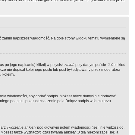
ość). Ma to na celu zapobiegać złośliwemu użytkowniu systemu e-maili przez
ować zanim napiszesz wiadomość. Na dole strony widoku tematu wymienione są
as po jego napisaniu) kliknij w przycisk
zmień
przy danym poście. Jeżeli ktoś
szcze nie dopisał kolejnego postu lub post był edytowany przez moderatora
 kolejny.
łania wiadomości, aby dodać podpis. Możesz także domyślnie dodawać
niego podpisu, przez odznaczenie pola Dołącz podpis w formularzu
larz
Tworzenie ankiety
pod głównym polem wiadomości (jeśli nie widzisz go,
 Możesz także wyznaczyć czas trwania ankiety (0 dla niekończącej się) a