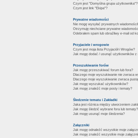
Czym jest "Domyślna grupa użytkownika"?
Czym jest link "Ekipa"?
Prywatne wiadomości
Nie mogę wysyłać prywatnych wiadomości
Otrzymuję niechciane prywatne wiadomośc
Odebrałem spam lub obraźliwy e-mail od ko
Przyjaciele i wrogowie
Czym jest moja lista Przyjaciół i Wrogów?
Jak mogę dodać / usunąć użytkowników z mo
Przeszukiwanie forów
Jak mogę przeszukiwać forum lub fora?
Dlaczego moje wyszukiwanie nie zwraca 
Dlaczego moje wyszukiwanie zwraca pustą
Jak mogę wyszukać użytkowników?
Jak mogę znaleźć moje posty i tematy?
Śledzenie tematu i Zakładki
Jaka jest różnica między utworzeniem zakł
Jak mogę śledzić wybrane fora lub tematy?
Jak mogę usunąć moje śledzenia?
Załączniki
Jak mogę odnaleźć wszystkie moje załączn
Jak mogę znaleźć wszystkie moje załączni