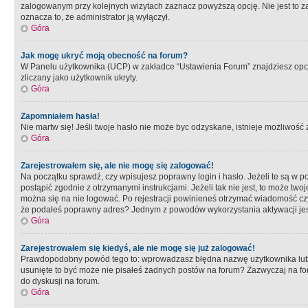
zalogowanym przy kolejnych wizytach zaznacz powyższą opcję. Nie jest to zal
oznacza to, że administrator ją wyłączył.
Góra
Jak mogę ukryć moją obecność na forum?
W Panelu użytkownika (UCP) w zakładce “Ustawienia Forum” znajdziesz opcję 
zliczany jako użytkownik ukryty.
Góra
Zapomniałem hasła!
Nie martw się! Jeśli twoje hasło nie może byc odzyskane, istnieje możliwość z
Góra
Zarejestrowałem się, ale nie mogę się zalogować!
Na początku sprawdź, czy wpisujesz poprawny login i hasło. Jeżeli te są w 
postąpić zgodnie z otrzymanymi instrukcjami. Jeżeli tak nie jest, to może 
można się na nie logować. Po rejestracji powinieneś otrzymać wiadomość czy 
że podałeś poprawny adres? Jednym z powodów wykorzystania aktywacji je
Góra
Zarejestrowałem się kiedyś, ale nie mogę się już zalogować!
Prawdopodobny powód tego to: wprowadzasz błędna nazwę użytkownika lub hasł
usunięte to być może nie pisałeś żadnych postów na forum? Zazwyczaj na fo
do dyskusji na forum.
Góra