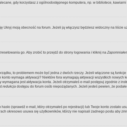
ecane, gdy korzystasz z ogólnodostępnego komputera, np. w bibliotece, kawiarni in
Ukryj moją obecność na forum. Jeżeli ją włączysz będziesz widoczny na liście uży
resetowania go. Aby zrobić to przejdź do strony logowania i kliknij na
Zapomniałem
porządku, to problemem może być jedna z dwóch rzeczy. Jeżeli włączone są funkcj
twoje konto wymaga aktywacji? Niektóre fora wymagają aktywacji wszystkich nowych 
wymagana jest aktywacja konta. Jeżeli otrzymałeś e-mail postępuj zgodnie z instruk
st
redukcja
dostępu do forum osób niepożądanych. Jeżeli jesteś pewien, że podałe
o (sprawdź e-mail, który otrzymałeś po rejestracji) lub Twoje konto zostało usun
rach okresowo usuwa się użytkowników, którzy nie napisali żadnego postu aby zmn