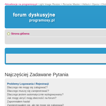
Aktualizacje na programosy.pl
:
Light Image Resizer
•
Rename Master
•
Helium
•
Opera
•
Chr
Strona główna
Najczęściej Zadawane Pytania
Problemy Logowania i Rejestracji
Dlaczego nie mogę się zalogować?
Dlaczego muszę się zarejestrować?
Dlaczego jestem automatycznie wylogowywany?
Jak mogę ukryć moją obecność na forum?
Zapomniałem hasła!
Zarejestrowałem się, ale nie mogę się zalogować!