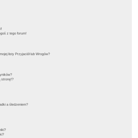
!
i!
goś z tego forum!
jej listy Przyjaciół lub Wrogów?
wyników?
 stronę!?
adki a śledzeniem?
iki?
ki?