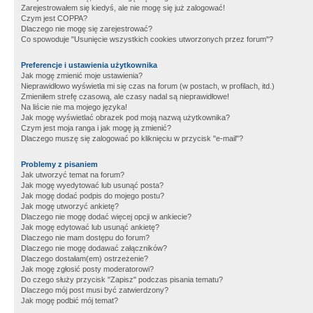
Zarejestrowałem się kiedyś, ale nie mogę się już zalogować!
Czym jest COPPA?
Dlaczego nie mogę się zarejestrować?
Co spowoduje "Usunięcie wszystkich cookies utworzonych przez forum"?
Preferencje i ustawienia użytkownika
Jak mogę zmienić moje ustawienia?
Nieprawidłowo wyświetla mi się czas na forum (w postach, w profilach, itd.)
Zmieniłem strefę czasową, ale czasy nadal są nieprawidłowe!
Na liście nie ma mojego języka!
Jak mogę wyświetlać obrazek pod moją nazwą użytkownika?
Czym jest moja ranga i jak mogę ją zmienić?
Dlaczego muszę się zalogować po kliknięciu w przycisk "e-mail"?
Problemy z pisaniem
Jak utworzyć temat na forum?
Jak mogę wyedytować lub usunąć posta?
Jak mogę dodać podpis do mojego postu?
Jak mogę utworzyć ankietę?
Dlaczego nie mogę dodać więcej opcji w ankiecie?
Jak mogę edytować lub usunąć ankietę?
Dlaczego nie mam dostępu do forum?
Dlaczego nie mogę dodawać załączników?
Dlaczego dostałam(em) ostrzeżenie?
Jak mogę zgłosić posty moderatorowi?
Do czego służy przycisk "Zapisz" podczas pisania tematu?
Dlaczego mój post musi być zatwierdzony?
Jak mogę podbić mój temat?