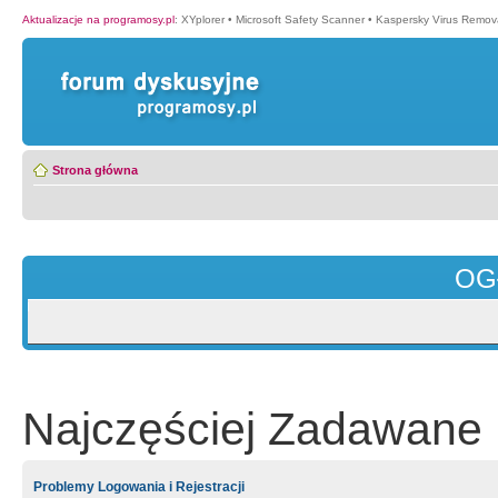
Aktualizacje na programosy.pl
:
XYplorer
•
Microsoft Safety Scanner
•
Kaspersky Virus Remova
Strona główna
OG
Najczęściej Zadawane 
Problemy Logowania i Rejestracji