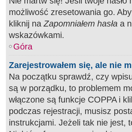
Nie martw się! Jeśli twoje hasło
możliwość zresetowania go. Aby 
kliknij na
Zapomniałem hasła
a n
wskazówkami.
Góra
Zarejestrowałem się, ale nie 
Na początku sprawdź, czy wpisuj
są w porządku, to problemem mo
włączone są funkcje COPPA i kl
podczas rejestracji, musisz pos
instrukcjami. Jeżeli tak nie jes