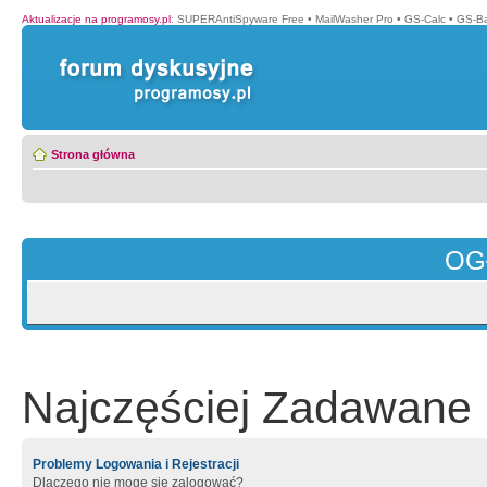
Aktualizacje na programosy.pl
:
SUPERAntiSpyware Free
•
MailWasher Pro
•
GS-Calc
•
GS-B
Strona główna
OG
Najczęściej Zadawane 
Problemy Logowania i Rejestracji
Dlaczego nie mogę się zalogować?