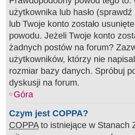
Prawdopodobny powód tego to:
użytkownika lub hasło (sprawdź e
lub Twoje konto zostało usunięte
powodu. Jeżeli Twoje konto zost
żadnych postów na forum? Zazw
użytkowników, którzy nie napisa
rozmiar bazy danych. Spróbuj po
dyskusji na forum.
Góra
Czym jest COPPA?
COPPA
to istniejące w Stanach