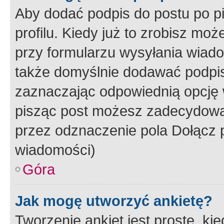
Aby dodać podpis do postu po 
profilu. Kiedy już to zrobisz m
przy formularzu wysyłania wiad
także domyślnie dodawać podpi
zaznaczając odpowiednią opcję 
pisząc post możesz zadecydowa
przez odznaczenie pola Dołącz 
wiadomości)
Góra
Jak mogę utworzyć ankietę?
Tworzenie ankiet jest proste, ki