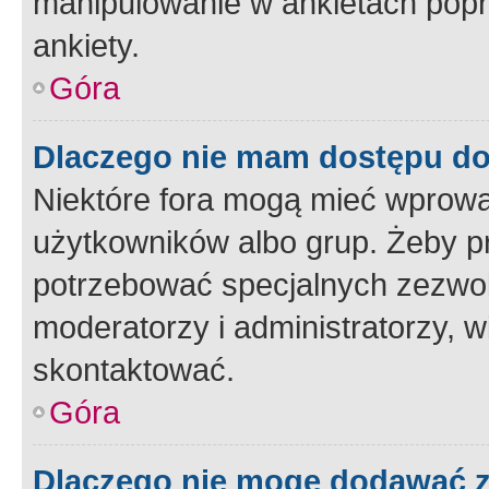
manipulowanie w ankietach popr
ankiety.
Góra
Dlaczego nie mam dostępu d
Niektóre fora mogą mieć wprowa
użytkowników albo grup. Żeby pr
potrzebować specjalnych zezwole
moderatorzy i administratorzy, w
skontaktować.
Góra
Dlaczego nie mogę dodawać 