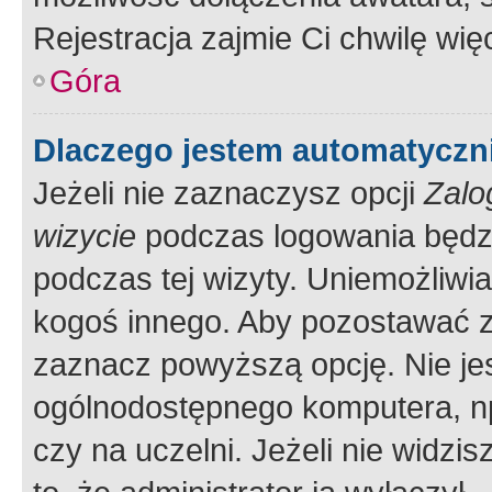
Rejestracja zajmie Ci chwilę wi
Góra
Dlaczego jestem automatycz
Jeżeli nie zaznaczysz opcji
Zalo
wizycie
podczas logowania będzi
podczas tej wizyty. Uniemożliwi
kogoś innego. Aby pozostawać 
zaznacz powyższą opcję. Nie jes
ogólnodostępnego komputera, np.
czy na uczelni. Jeżeli nie widzi