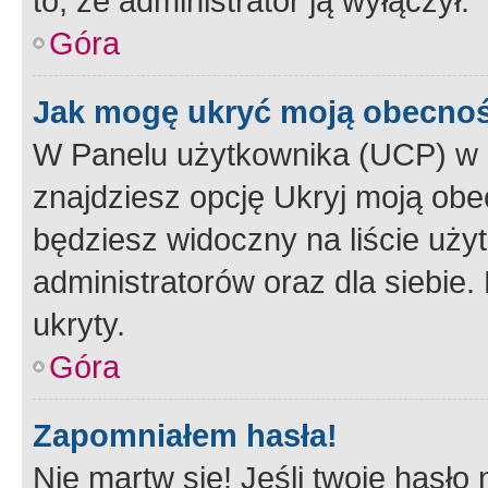
to, że administrator ją wyłączył.
Góra
Jak mogę ukryć moją obecno
W Panelu użytkownika (UCP) w 
znajdziesz opcję Ukryj moją obe
będziesz widoczny na liście użyt
administratorów oraz dla siebie.
ukryty.
Góra
Zapomniałem hasła!
Nie martw się! Jeśli twoje hasło