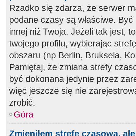
Rzadko się zdarza, że serwer m
podane czasy są właściwe. Być 
innej niż Twoja. Jeżeli tak jest,
twojego profilu, wybierając str
obszaru (np Berlin, Bruksela, Ko
Pamiętaj, że zmiana strefy czas
być dokonana jedynie przez zar
więc jeszcze się nie zarejestrow
zrobić.
Góra
Zmieniłem strefę czasową, ale