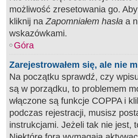
możliwość zresetowania go. Aby 
kliknij na
Zapomniałem hasła
a n
wskazówkami.
Góra
Zarejestrowałem się, ale nie 
Na początku sprawdź, czy wpisuj
są w porządku, to problemem mo
włączone są funkcje COPPA i kl
podczas rejestracji, musisz pos
instrukcjami. Jeżeli tak nie jes
Niektóre fora wymagają aktywac