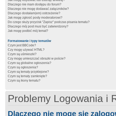
Jak mogę edytować lub usunąć ankietę?
Dlaczego nie mam dostępu do forum?
Dlaczego nie mogę dodawać załączników?
Dlaczego dostałam(em) ostrzeżenie?
Jak mogę zgłosić posty moderatorowi?
Do czego służy przycisk "Zapisz" podczas pisania tematu?
Dlaczego mój post musi być zatwierdzony?
Jak mogę podbić mój temat?
Formatowanie i typy tematów
Czym jest BBCode?
Czy mogę używać HTML?
Czym są uśmieszki?
Czy mogę umieszczać obrazki w poście?
Czym są globalne ogłoszenia?
Czym są ogłoszenia?
Czym są tematy przyklejone?
Czym są tematy zamknięte?
Czym są ikony tematu?
Problemy Logowania i R
Dlaczego nie mogę się zalog