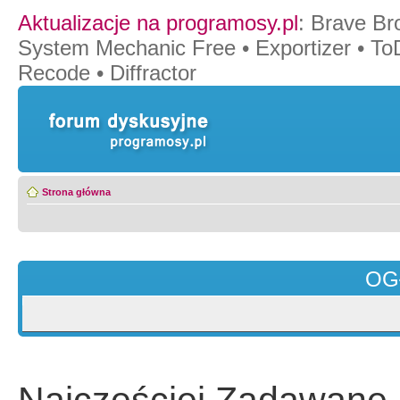
Aktualizacje na programosy.pl
:
Brave Br
System Mechanic Free
•
Exportizer
•
To
Recode
•
Diffractor
Strona główna
OG