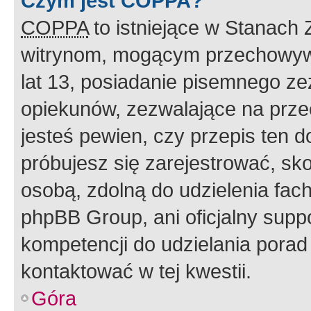
Czym jest COPPA?
COPPA
to istniejące w Stanach
witrynom, mogącym przechowywa
lat 13, posiadanie pisemnego z
opiekunów, zezwalające na przec
jesteś pewien, czy przepis ten do
próbujesz się zarejestrować, sko
osobą, zdolną do udzielenia fac
phpBB Group, ani oficjalny supp
kompetencji do udzielania porad 
kontaktować w tej kwestii.
Góra