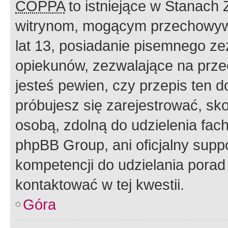
COPPA
to istniejące w Stanach
witrynom, mogącym przechowywa
lat 13, posiadanie pisemnego z
opiekunów, zezwalające na przec
jesteś pewien, czy przepis ten do
próbujesz się zarejestrować, sko
osobą, zdolną do udzielenia fac
phpBB Group, ani oficjalny supp
kompetencji do udzielania porad 
kontaktować w tej kwestii.
Góra