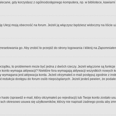
ecane, gdy korzystasz z ogólnodostępnego komputera, np. w bibliotece, kawiarni in
Ukryj moją obecność na forum. Jeżeli ją włączysz będziesz widoczny na liście uży
resetowania go. Aby zrobić to przejdź do strony logowania i kliknij na
Zapomniałem
porządku, to problemem może być jedna z dwóch rzeczy. Jeżeli włączone są funkcj
twoje konto wymaga aktywacji? Niektóre fora wymagają aktywacji wszystkich nowych 
wymagana jest aktywacja konta. Jeżeli otrzymałeś e-mail postępuj zgodnie z instruk
st
redukcja
dostępu do forum osób niepożądanych. Jeżeli jesteś pewien, że podałe
o (sprawdź e-mail, który otrzymałeś po rejestracji) lub Twoje konto zostało usun
rach okresowo usuwa się użytkowników, którzy nie napisali żadnego postu aby zmn