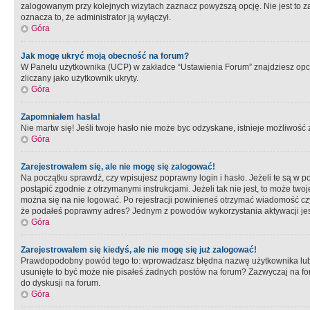
zalogowanym przy kolejnych wizytach zaznacz powyższą opcję. Nie jest to zal
oznacza to, że administrator ją wyłączył.
Góra
Jak mogę ukryć moją obecność na forum?
W Panelu użytkownika (UCP) w zakładce “Ustawienia Forum” znajdziesz opcję 
zliczany jako użytkownik ukryty.
Góra
Zapomniałem hasła!
Nie martw się! Jeśli twoje hasło nie może byc odzyskane, istnieje możliwość z
Góra
Zarejestrowałem się, ale nie mogę się zalogować!
Na początku sprawdź, czy wpisujesz poprawny login i hasło. Jeżeli te są w 
postąpić zgodnie z otrzymanymi instrukcjami. Jeżeli tak nie jest, to może 
można się na nie logować. Po rejestracji powinieneś otrzymać wiadomość czy 
że podałeś poprawny adres? Jednym z powodów wykorzystania aktywacji je
Góra
Zarejestrowałem się kiedyś, ale nie mogę się już zalogować!
Prawdopodobny powód tego to: wprowadzasz błędna nazwę użytkownika lub hasł
usunięte to być może nie pisałeś żadnych postów na forum? Zazwyczaj na fo
do dyskusji na forum.
Góra