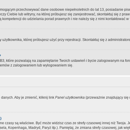
, mogącym przechowywać dane osobowe niepełnoletnich do lat 13, posiadanie pi
yczy Ciebie lub witryny, na której próbujesz się zarejestrować, skontaktuj się z pr
 kompetencji do udzielania porad prawnych i nie należy się z nimi kontaktować w te
użytkownika, której próbujesz użyć przy rejestracji. Skontaktuj się z administrat
?
, które pozwalają na zapamiętanie Twoich ustawień i bycie zalogowanym na forum
blemów z zalogowaniem lub wylogowaniem się.
danych. Aby je zmienić, kliknij link
Panel użytkownika
(przeważnie znajdujący się n
)
czasy są właściwe. Być może widzisz czas ze strefy czasowej innej niż Twoja. Jeże
sela, Kopenhaga, Madryd, Paryż itp.). Pamiętaj, że zmiana strefy czasowej, jak 