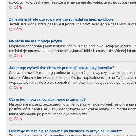
użytkowników. Jeśli więc jeszcze się nie zarejestrowałeś, teraz jest dobry mo
Góra
Zmieniłem strefę czasową, ale czasy nadal są nieprawidłowe!
Jeżeli ustawiona strefa czasu jest poprawna oraz uwzględnia czas letni, a c
Góra
Na liście nie ma mojego języka!
Najprawdopodobniej administrator forum nie zainstalował Twojego języka lub n
nie istnieje możesz sam spróbować wykonać takie tłumaczenie. Więcej inform
Góra
Jak mogę wyświetlać obrazek pod moją nazwą użytkownika?
Są dwa obrazki, które mogą pokazać się poniżej nazwy użytkownika podczas
kropek. Obrazek ten wskazuje ile postów już napisałeś/aś lub na Twój status
włączać awatary i wybierać sposób w jaki awatary mogą być dostępne. Jeśli n
Góra
Czym jest moja ranga i jak mogę ją zmienić?
Na ogół nie możesz bezpośrednio zmienić nazwy jakiejkolwiek rangi (ranga 
postów, które napisałeś, i aby identyfikować konkretne osoby, np. moderator
takim przypadku po prostu ręcznie ją zmniejszy.
Góra
Dlaczego muszę się zalogować po kliknięciu w przycisk "e-mail"?