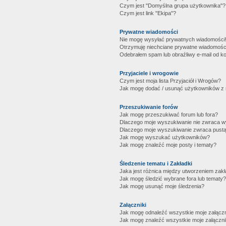
Czym jest "Domyślna grupa użytkownika"?
Czym jest link "Ekipa"?
Prywatne wiadomości
Nie mogę wysyłać prywatnych wiadomości
Otrzymuję niechciane prywatne wiadomośc
Odebrałem spam lub obraźliwy e-mail od ko
Przyjaciele i wrogowie
Czym jest moja lista Przyjaciół i Wrogów?
Jak mogę dodać / usunąć użytkowników z mo
Przeszukiwanie forów
Jak mogę przeszukiwać forum lub fora?
Dlaczego moje wyszukiwanie nie zwraca 
Dlaczego moje wyszukiwanie zwraca pustą
Jak mogę wyszukać użytkowników?
Jak mogę znaleźć moje posty i tematy?
Śledzenie tematu i Zakładki
Jaka jest różnica między utworzeniem zakł
Jak mogę śledzić wybrane fora lub tematy?
Jak mogę usunąć moje śledzenia?
Załączniki
Jak mogę odnaleźć wszystkie moje załączn
Jak mogę znaleźć wszystkie moje załączni