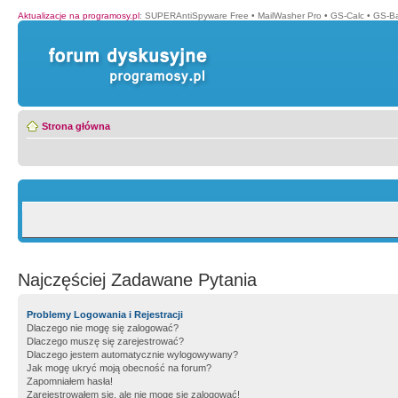
Aktualizacje na programosy.pl
:
SUPERAntiSpyware Free
•
MailWasher Pro
•
GS-Calc
•
GS-B
Strona główna
Najczęściej Zadawane Pytania
Problemy Logowania i Rejestracji
Dlaczego nie mogę się zalogować?
Dlaczego muszę się zarejestrować?
Dlaczego jestem automatycznie wylogowywany?
Jak mogę ukryć moją obecność na forum?
Zapomniałem hasła!
Zarejestrowałem się, ale nie mogę się zalogować!