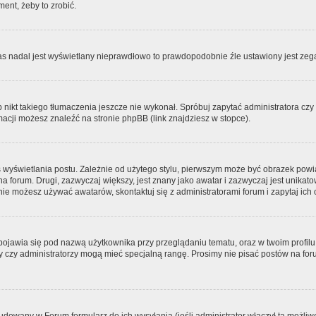
ment, żeby to zrobić.
zas nadal jest wyświetlany nieprawdłowo to prawdopodobnie źle ustawiony jest zega
ikt takiego tłumaczenia jeszcze nie wykonał. Spróbuj zapytać administratora czy m
acji możesz znaleźć na stronie phpBB (link znajdziesz w stopce).
 wyświetlania postu. Zależnie od użytego stylu, pierwszym może być obrazek pow
 na forum. Drugi, zazwyczaj większy, jest znany jako awatar i zazwyczaj jest unik
ie możesz używać awatarów, skontaktuj się z administratorami forum i zapytaj ich 
pojawia się pod nazwą użytkownika przy przeglądaniu tematu, oraz w twoim profilu
zy czy administratorzy mogą mieć specjalną rangę. Prosimy nie pisać postów na for