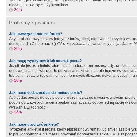
Tylko zarejestrowani użytkownicy mogą wysyłać e-maile do ludzi poprzez wbu
niezarejestrowanych użytkowników.
Góra
Problemy z pisaniem
Jak utworzyć temat na forum?
Aby napisać nowy temat w jednym z forów, kliknij odpowiedni przycisk widoc
dostępne dla Ciebie opcje ((
YMożesz zakładać nowe tematy na tym forum, Mo
Góra
Jak mogę wyedytować lub usunąć posta?
Jeżeli nie jesteś administratorem ani moderatorem możesz edytować lub usuwać
odpowiedział na Twój post to po zapisaniu zmian na dole będzie wyświetlana 
lub administratora (powinni oni poinformować dlaczego dokonali edycji). Pam
Góra
Jak mogę dodać podpis do mojego postu?
Aby dodać podpis do postu po pierwsze musisz go utworzyć w swoim profilu.
podpis do wszystkich swoich postów zaznaczając odpowiednią opcję w swoi
wysyłania wiadomości)
Góra
Jak mogę utworzyć ankietę?
Tworzenie ankiet jest proste, kiedy piszesz nowy temat (lub zmieniasz pier
to prawdopodobnie nie masz uprawnień do tworzenia ankiet). Musisz podać tyt