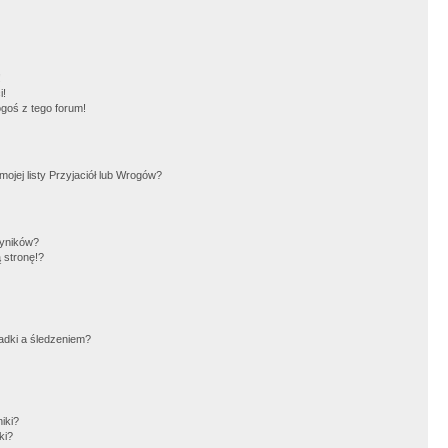
!
i!
goś z tego forum!
jej listy Przyjaciół lub Wrogów?
wyników?
 stronę!?
adki a śledzeniem?
iki?
ki?