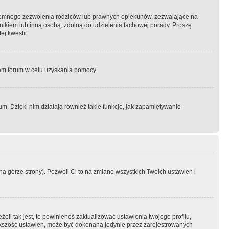
semnego zezwolenia rodziców lub prawnych opiekunów, zezwalające na
awnikiem lub inną osobą, zdolną do udzielenia fachowej porady. Proszę
j kwestii.
orem forum w celu uzyskania pomocy.
. Dzięki nim działają również takie funkcje, jak zapamiętywanie
a górze strony). Pozwoli Ci to na zmianę wszystkich Twoich ustawień i
li tak jest, to powinieneś zaktualizować ustawienia twojego profilu,
większość ustawień, może być dokonana jedynie przez zarejestrowanych