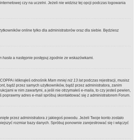
ternetowej czy na uczelni. Jeżeli nie widzisz tej opcji podczas logowania
tkowników online tylko dla administratorów oraz dla siebie. Będziesz
 hasła
a następnie postępuj zgodnie ze wskazówkami.
e COPPA i kliknąłeś odnośnik
Mam mniej niż 13 lat
podczas rejestracji, musisz
kont, bądź przez samych użytkowników, bądź przez administratora, zanim
cjami w nim zawartymi, a jeśli nie otrzymałeś e-maila, to czy jesteś pewien,
ś poprawmy adres e-mail spróbuj skontaktować się z administratorem Forum.
ięte przez administratora z jakiegoś powodu. Jeżeli Twoje konto zostało
iejszyć rozmiar bazy danych. Spróbuj ponownie zarejestrować się i włączyć