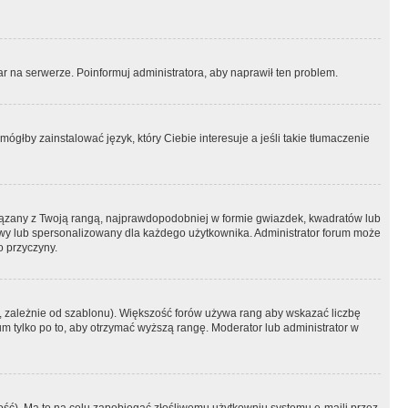
r na serwerze. Poinformuj administratora, aby naprawił ten problem.
ógłby zainstalować język, który Ciebie interesuje a jeśli takie tłumaczenie
iązany z Twoją rangą, najprawdopodobniej w formie gwiazdek, kwadratów lub
atowy lub spersonalizowany dla każdego użytkownika. Administrator forum może
o przyczyny.
, zależnie od szablonu). Większość forów używa rang aby wskazać liczbę
um tylko po to, aby otrzymać wyższą rangę. Moderator lub administrator w