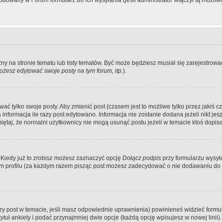
dowany w Forum formularz do ich wysyłania (jeśli administrator włączył tą możliw
zny na stronie tematu lub listy tematów. Być może będziesz musiał się zarejestr
żesz edytować swoje posty na tym forum, itp.
).
 tylko swoje posty. Aby zmienić post (czasem jest to możliwe tylko przez jakiś cz
informacja ile razy post edytowano. Informacja nie zostanie dodana jeżeli nikt je
iętaj, że normalni użytkownicy nie mogą usunąć postu jeżeli w temacie ktoś dopisał
 Kiedy już to zrobisz możesz zaznaczyć opcję
Dołącz podpis
przy formularzu wysy
m profilu (za każdym razem pisząc post możesz zadecydować o nie dodawaniu do 
wszy post w temacie, jeśli masz odpowiednie uprawnienia) powinieneś widzieć formu
uł ankiety i podać przynajmniej dwie opcje (każdą opcję wpisujesz w nowej linii).