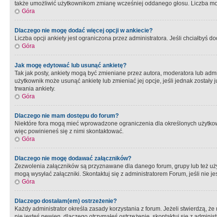
także umożliwić użytkownikom zmianę wcześniej oddanego głosu. Liczba możl
Góra
Dlaczego nie mogę dodać więcej opcji w ankiecie?
Liczba opcji ankiety jest ograniczona przez administratora. Jeśli chciałbyś do
Góra
Jak mogę edytować lub usunąć ankietę?
Tak jak posty, ankiety mogą być zmieniane przez autora, moderatora lub admi
użytkownik może usunąć ankietę lub zmieniać jej opcje, jeśli jednak został
trwania ankiety.
Góra
Dlaczego nie mam dostępu do forum?
Niektóre fora mogą mieć wprowadzone ograniczenia dla określonych użytkowni
więc powinieneś się z nimi skontaktować.
Góra
Dlaczego nie mogę dodawać załączników?
Zezwolenia załączników są przyznawane dla danego forum, grupy lub też uż
mogą wysyłać załączniki. Skontaktuj się z administratorem Forum, jeśli nie
Góra
Dlaczego dostałam(em) ostrzeżenie?
Każdy administrator określa zasady korzystania z forum. Jeżeli stwierdzą, ż
nie jesteś pewien, dlaczego otrzymałeś ostrzeżenie, skontaktuj sie z adminis