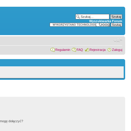
Wyszukiwarka Forum
Regulamin
FAQ
Rejestracja
Zaloguj
h mogę dołączyć?