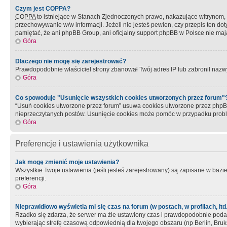
Czym jest COPPA?
COPPA
to istniejące w Stanach Zjednoczonych prawo, nakazujące witrynom
przechowywanie w/w informacji. Jeżeli nie jesteś pewien, czy przepis ten dot
pamiętać, że ani phpBB Group, ani oficjalny support phpBB w Polsce nie mają
Góra
Dlaczego nie mogę się zarejestrować?
Prawdopodobnie właściciel strony zbanował Twój adres IP lub zabronił nazwy 
Góra
Co spowoduje "Usunięcie wszystkich cookies utworzonych przez forum"
“Usuń cookies utworzone przez forum” usuwa cookies utworzone przez phpBB3
nieprzeczytanych postów. Usunięcie cookies może pomóc w przypadku pro
Góra
Preferencje i ustawienia użytkownika
Jak mogę zmienić moje ustawienia?
Wszystkie Twoje ustawienia (jeśli jesteś zarejestrowany) są zapisane w bazie 
preferencji.
Góra
Nieprawidłowo wyświetla mi się czas na forum (w postach, w profilach, itd.
Rzadko się zdarza, że serwer ma źle ustawiony czas i prawdopodobnie podane 
wybierając strefę czasową odpowiednią dla twojego obszaru (np Berlin, Bruk