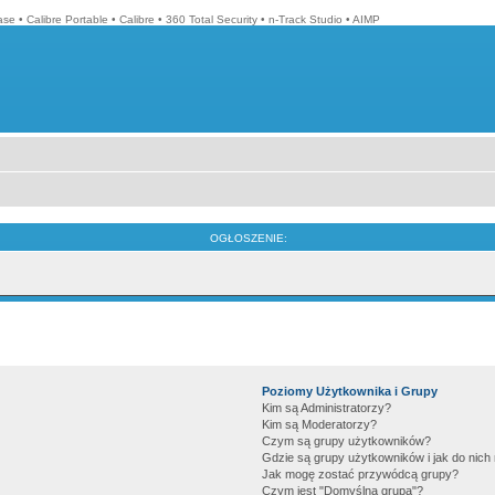
ase
•
Calibre Portable
•
Calibre
•
360 Total Security
•
n-Track Studio
•
AIMP
OGŁOSZENIE:
Poziomy Użytkownika i Grupy
Kim są Administratorzy?
Kim są Moderatorzy?
Czym są grupy użytkowników?
Gdzie są grupy użytkowników i jak do nic
Jak mogę zostać przywódcą grupy?
Czym jest "Domyślna grupa"?