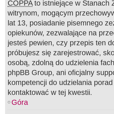
COPPA
to istniejące w Stanach
witrynom, mogącym przechowywa
lat 13, posiadanie pisemnego z
opiekunów, zezwalające na przec
jesteś pewien, czy przepis ten do
próbujesz się zarejestrować, sko
osobą, zdolną do udzielenia fac
phpBB Group, ani oficjalny supp
kompetencji do udzielania porad 
kontaktować w tej kwestii.
Góra