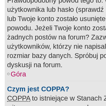
Prawdopodobny powód tego to:
użytkownika lub hasło (sprawdź e
lub Twoje konto zostało usunięte
powodu. Jeżeli Twoje konto zost
żadnych postów na forum? Zazw
użytkowników, którzy nie napisa
rozmiar bazy danych. Spróbuj po
dyskusji na forum.
Góra
Czym jest COPPA?
COPPA
to istniejące w Stanach