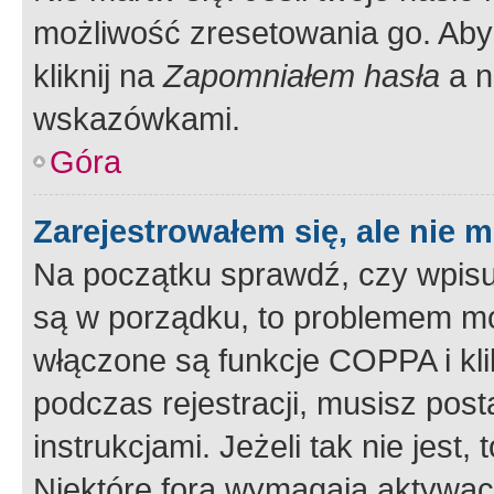
możliwość zresetowania go. Aby 
kliknij na
Zapomniałem hasła
a n
wskazówkami.
Góra
Zarejestrowałem się, ale nie 
Na początku sprawdź, czy wpisuj
są w porządku, to problemem mo
włączone są funkcje COPPA i kl
podczas rejestracji, musisz pos
instrukcjami. Jeżeli tak nie jes
Niektóre fora wymagają aktywac