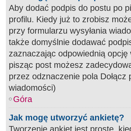
Aby dodać podpis do postu po 
profilu. Kiedy już to zrobisz m
przy formularzu wysyłania wiad
także domyślnie dodawać podpi
zaznaczając odpowiednią opcję 
pisząc post możesz zadecydowa
przez odznaczenie pola Dołącz 
wiadomości)
Góra
Jak mogę utworzyć ankietę?
Tworzenie ankiet jest proste, ki