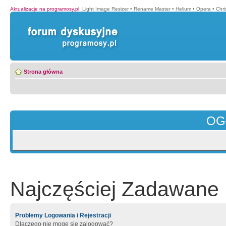
Aktualizacje na programosy.pl
:
Light Image Resizer
•
Rename Master
•
Helium
•
Opera
•
Chr
Strona główna
OG
Najczęściej Zadawane 
Problemy Logowania i Rejestracji
Dlaczego nie mogę się zalogować?