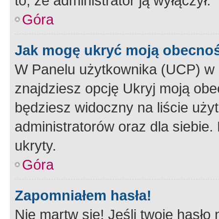
to, że administrator ją wyłączył.
Góra
Jak mogę ukryć moją obecno
W Panelu użytkownika (UCP) w 
znajdziesz opcję Ukryj moją obe
będziesz widoczny na liście użyt
administratorów oraz dla siebie.
ukryty.
Góra
Zapomniałem hasła!
Nie martw się! Jeśli twoje hasło