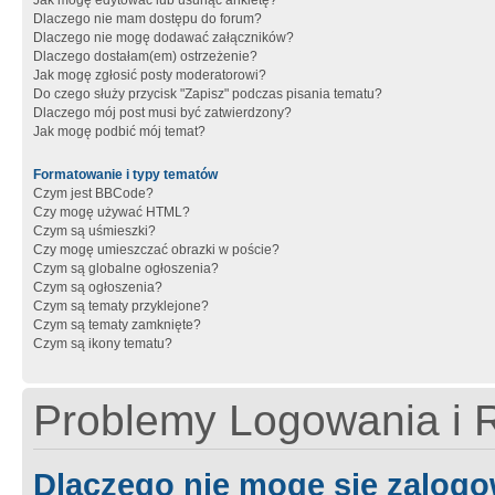
Jak mogę edytować lub usunąć ankietę?
Dlaczego nie mam dostępu do forum?
Dlaczego nie mogę dodawać załączników?
Dlaczego dostałam(em) ostrzeżenie?
Jak mogę zgłosić posty moderatorowi?
Do czego służy przycisk "Zapisz" podczas pisania tematu?
Dlaczego mój post musi być zatwierdzony?
Jak mogę podbić mój temat?
Formatowanie i typy tematów
Czym jest BBCode?
Czy mogę używać HTML?
Czym są uśmieszki?
Czy mogę umieszczać obrazki w poście?
Czym są globalne ogłoszenia?
Czym są ogłoszenia?
Czym są tematy przyklejone?
Czym są tematy zamknięte?
Czym są ikony tematu?
Problemy Logowania i R
Dlaczego nie mogę się zalog