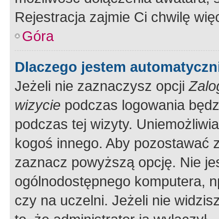
Rejestracja zajmie Ci chwilę wi
Góra
Dlaczego jestem automatycz
Jeżeli nie zaznaczysz opcji
Zalo
wizycie
podczas logowania będzi
podczas tej wizyty. Uniemożliwi
kogoś innego. Aby pozostawać 
zaznacz powyższą opcję. Nie jes
ogólnodostępnego komputera, np.
czy na uczelni. Jeżeli nie widzi