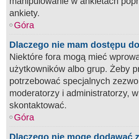
manipulowanie w ankietach popr
ankiety.
Góra
Dlaczego nie mam dostępu d
Niektóre fora mogą mieć wprowa
użytkowników albo grup. Żeby pr
potrzebować specjalnych zezwole
moderatorzy i administratorzy, w
skontaktować.
Góra
Dlaczego nie mogę dodawać 