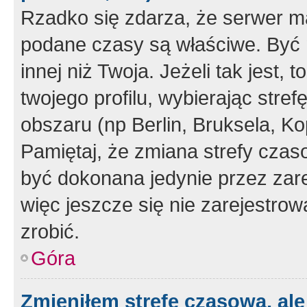
Rzadko się zdarza, że serwer m
podane czasy są właściwe. Być 
innej niż Twoja. Jeżeli tak jest,
twojego profilu, wybierając str
obszaru (np Berlin, Bruksela, Ko
Pamiętaj, że zmiana strefy czas
być dokonana jedynie przez zar
więc jeszcze się nie zarejestrow
zrobić.
Góra
Zmieniłem strefę czasową, ale