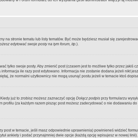
dowany w Forum formularz do ich wysyłania (jeśli administrator włączył tą możliw
zny na stronie tematu lub listy tematów. Być może będziesz musiał się zarejestr
żesz edytować swoje posty na tym forum, itp.
).
 tylko swoje posty. Aby zmienić post (czasem jest to możliwe tylko przez jakiś cz
informacja ile razy post edytowano. Informacja nie zostanie dodana jeżeli nikt je
iętaj, że normalni użytkownicy nie mogą usunąć postu jeżeli w temacie ktoś dopisał
 Kiedy już to zrobisz możesz zaznaczyć opcję
Dołącz podpis
przy formularzu wysy
m profilu (za każdym razem pisząc post możesz zadecydować o nie dodawaniu do 
wszy post w temacie, jeśli masz odpowiednie uprawnienia) powinieneś widzieć formu
uł ankiety i podać przynajmniej dwie opcje (każdą opcję wpisujesz w nowej linii).