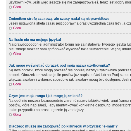
użytkowników. Jeśli więc jeszcze się nie zarejestrowałeś, teraz jest dobry mo
Góra
Zmieniłem strefę czasową, ale czasy nadal są nieprawidłowe!
Jeżeli ustawiona strefa czasu jest poprawna oraz uwzględnia czas letni, a c
Góra
Na liście nie ma mojego języka!
Najprawdopodobniej administrator forum nie zainstalował Twojego języka lub n
nie istnieje możesz sam spróbować wykonać takie tłumaczenie. Więcej inform
Góra
Jak mogę wyświetlać obrazek pod moją nazwą użytkownika?
Są dwa obrazki, które mogą pokazać się poniżej nazwy użytkownika podczas
kropek. Obrazek ten wskazuje ile postów już napisałeś/aś lub na Twój status
włączać awatary i wybierać sposób w jaki awatary mogą być dostępne. Jeśli n
Góra
Czym jest moja ranga i jak mogę ją zmienić?
Na ogół nie możesz bezpośrednio zmienić nazwy jakiejkolwiek rangi (ranga 
postów, które napisałeś, i aby identyfikować konkretne osoby, np. moderator
takim przypadku po prostu ręcznie ją zmniejszy.
Góra
Dlaczego muszę się zalogować po kliknięciu w przycisk "e-mail"?