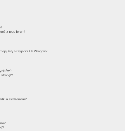
!
i!
goś z tego forum!
jej listy Przyjaciół lub Wrogów?
wyników?
 stronę!?
adki a śledzeniem?
iki?
ki?