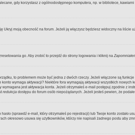
ecane, gdy korzystasz z ogólnodostępnego komputera, np. w bibliotece, kawiarni in
Ukryj moją obecność na forum. Jeżeli ją włączysz będziesz widoczny na liście uży
resetowania go. Aby zrobić to przejdź do strony logowania i kliknij na
Zapomniałem
porządku, to problemem może być jedna z dwóch rzeczy. Jeżeli włączone są funkcj
twoje konto wymaga aktywacji? Niektóre fora wymagają aktywacji wszystkich nowych 
wymagana jest aktywacja konta. Jeżeli otrzymałeś e-mail postępuj zgodnie z instruk
st
redukcja
dostępu do forum osób niepożądanych. Jeżeli jesteś pewien, że podałe
o (sprawdź e-mail, który otrzymałeś po rejestracji) lub Twoje konto zostało usun
rach okresowo usuwa się użytkowników, którzy nie napisali żadnego postu aby zmn