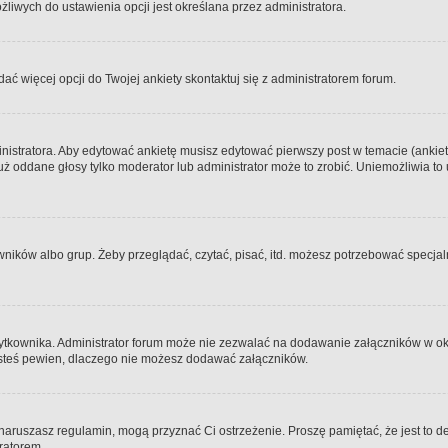
iwych do ustawienia opcji jest określana przez administratora.
dać więcej opcji do Twojej ankiety skontaktuj się z administratorem forum.
nistratora. Aby edytować ankietę musisz edytować pierwszy post w temacie (ankieta
y już oddane głosy tylko moderator lub administrator może to zrobić. Uniemożliwia
ków albo grup. Żeby przeglądać, czytać, pisać, itd. możesz potrzebować specjalny
ytkownika. Administrator forum może nie zezwalać na dodawanie załączników w o
 jesteś pewien, dlaczego nie możesz dodawać załączników.
e naruszasz regulamin, mogą przyznać Ci ostrzeżenie. Proszę pamiętać, że jest to d
tratorem.