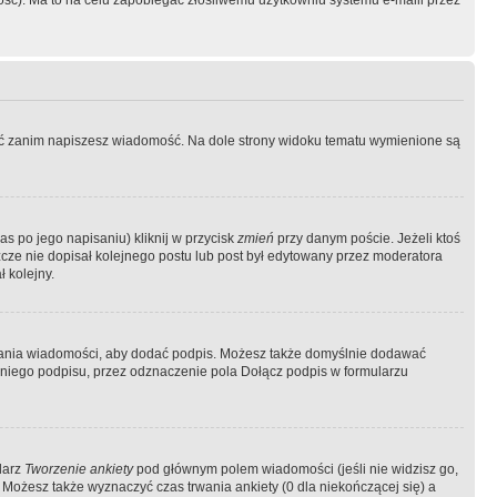
ość). Ma to na celu zapobiegać złośliwemu użytkowniu systemu e-maili przez
ować zanim napiszesz wiadomość. Na dole strony widoku tematu wymienione są
as po jego napisaniu) kliknij w przycisk
zmień
przy danym poście. Jeżeli ktoś
szcze nie dopisał kolejnego postu lub post był edytowany przez moderatora
 kolejny.
łania wiadomości, aby dodać podpis. Możesz także domyślnie dodawać
niego podpisu, przez odznaczenie pola Dołącz podpis w formularzu
larz
Tworzenie ankiety
pod głównym polem wiadomości (jeśli nie widzisz go,
 Możesz także wyznaczyć czas trwania ankiety (0 dla niekończącej się) a