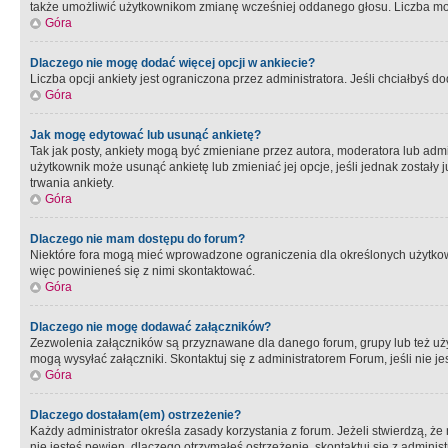
także umożliwić użytkownikom zmianę wcześniej oddanego głosu. Liczba możl
Góra
Dlaczego nie mogę dodać więcej opcji w ankiecie?
Liczba opcji ankiety jest ograniczona przez administratora. Jeśli chciałbyś do
Góra
Jak mogę edytować lub usunąć ankietę?
Tak jak posty, ankiety mogą być zmieniane przez autora, moderatora lub admi
użytkownik może usunąć ankietę lub zmieniać jej opcje, jeśli jednak został
trwania ankiety.
Góra
Dlaczego nie mam dostępu do forum?
Niektóre fora mogą mieć wprowadzone ograniczenia dla określonych użytkowni
więc powinieneś się z nimi skontaktować.
Góra
Dlaczego nie mogę dodawać załączników?
Zezwolenia załączników są przyznawane dla danego forum, grupy lub też uż
mogą wysyłać załączniki. Skontaktuj się z administratorem Forum, jeśli nie
Góra
Dlaczego dostałam(em) ostrzeżenie?
Każdy administrator określa zasady korzystania z forum. Jeżeli stwierdzą, ż
nie jesteś pewien, dlaczego otrzymałeś ostrzeżenie, skontaktuj sie z adminis