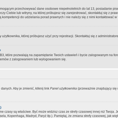
, mogącym przechowywać dane osobowe niepełnoletnich do lat 13, posiadanie pi
yczy Ciebie lub witryny, na której próbujesz się zarejestrować, skontaktuj się z pr
 kompetencji do udzielania porad prawnych i nie należy się z nimi kontaktować w te
użytkownika, której próbujesz użyć przy rejestracji. Skontaktuj się z administrat
?
, które pozwalają na zapamiętanie Twoich ustawień i bycie zalogowanym na forum
blemów z zalogowaniem lub wylogowaniem się.
danych. Aby je zmienić, kliknij link
Panel użytkownika
(przeważnie znajdujący się n
)
czasy są właściwe. Być może widzisz czas ze strefy czasowej innej niż Twoja. Jeże
sela, Kopenhaga, Madryd, Paryż itp.). Pamiętaj, że zmiana strefy czasowej, jak 