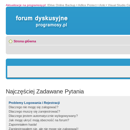
Aktualizacje na programosy.pl
:
IDrive Online Backup
•
Adlice Protect
•
Anki
•
Visual Studio C
Strona główna
Najczęściej Zadawane Pytania
Problemy Logowania i Rejestracji
Dlaczego nie mogę się zalogować?
Dlaczego muszę się zarejestrować?
Dlaczego jestem automatycznie wylogowywany?
Jak mogę ukryć moją obecność na forum?
Zapomniałem hasła!
Zarejestrowałem się, ale nie mogę się zalogować!