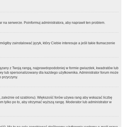
r na serwerze. Poinformuj administratora, aby naprawił ten problem.
ógłby zainstalować język, który Ciebie interesuje a jeśli takie tłumaczenie
iązany z Twoją rangą, najprawdopodobniej w formie gwiazdek, kwadratów lub
atowy lub spersonalizowany dla każdego użytkownika. Administrator forum może
o przyczyny.
, zależnie od szablonu). Większość forów używa rang aby wskazać liczbę
um tylko po to, aby otrzymać wyższą rangę. Moderator lub administrator w