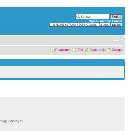
Wyszukiwarka Forum
Regulamin
FAQ
Rejestracja
Zaloguj
h mogę dołączyć?