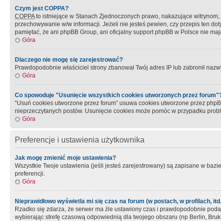
Czym jest COPPA?
COPPA
to istniejące w Stanach Zjednoczonych prawo, nakazujące witrynom
przechowywanie w/w informacji. Jeżeli nie jesteś pewien, czy przepis ten dot
pamiętać, że ani phpBB Group, ani oficjalny support phpBB w Polsce nie mają
Góra
Dlaczego nie mogę się zarejestrować?
Prawdopodobnie właściciel strony zbanował Twój adres IP lub zabronił nazwy 
Góra
Co spowoduje "Usunięcie wszystkich cookies utworzonych przez forum"
“Usuń cookies utworzone przez forum” usuwa cookies utworzone przez phpBB3
nieprzeczytanych postów. Usunięcie cookies może pomóc w przypadku pro
Góra
Preferencje i ustawienia użytkownika
Jak mogę zmienić moje ustawienia?
Wszystkie Twoje ustawienia (jeśli jesteś zarejestrowany) są zapisane w bazie 
preferencji.
Góra
Nieprawidłowo wyświetla mi się czas na forum (w postach, w profilach, itd.
Rzadko się zdarza, że serwer ma źle ustawiony czas i prawdopodobnie podane 
wybierając strefę czasową odpowiednią dla twojego obszaru (np Berlin, Bruk