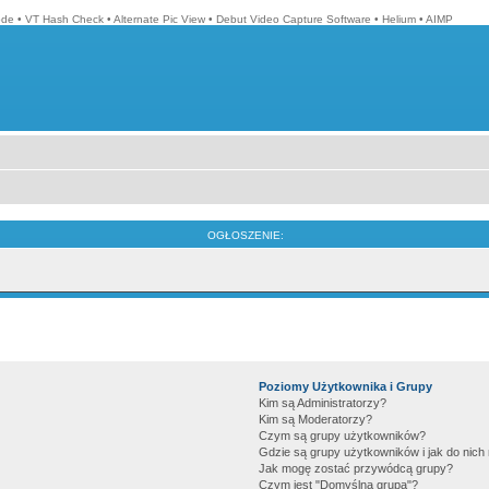
ode
•
VT Hash Check
•
Alternate Pic View
•
Debut Video Capture Software
•
Helium
•
AIMP
OGŁOSZENIE:
Poziomy Użytkownika i Grupy
Kim są Administratorzy?
Kim są Moderatorzy?
Czym są grupy użytkowników?
Gdzie są grupy użytkowników i jak do nic
Jak mogę zostać przywódcą grupy?
Czym jest "Domyślna grupa"?