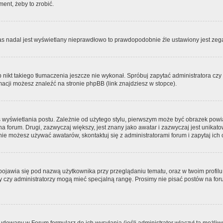
ment, żeby to zrobić.
zas nadal jest wyświetlany nieprawdłowo to prawdopodobnie źle ustawiony jest zega
ikt takiego tłumaczenia jeszcze nie wykonał. Spróbuj zapytać administratora czy m
acji możesz znaleźć na stronie phpBB (link znajdziesz w stopce).
 wyświetlania postu. Zależnie od użytego stylu, pierwszym może być obrazek pow
 na forum. Drugi, zazwyczaj większy, jest znany jako awatar i zazwyczaj jest unik
ie możesz używać awatarów, skontaktuj się z administratorami forum i zapytaj ich 
pojawia się pod nazwą użytkownika przy przeglądaniu tematu, oraz w twoim profilu
zy czy administratorzy mogą mieć specjalną rangę. Prosimy nie pisać postów na for