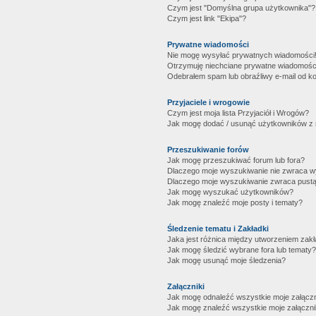
Czym jest "Domyślna grupa użytkownika"?
Czym jest link "Ekipa"?
Prywatne wiadomości
Nie mogę wysyłać prywatnych wiadomości
Otrzymuję niechciane prywatne wiadomośc
Odebrałem spam lub obraźliwy e-mail od ko
Przyjaciele i wrogowie
Czym jest moja lista Przyjaciół i Wrogów?
Jak mogę dodać / usunąć użytkowników z mo
Przeszukiwanie forów
Jak mogę przeszukiwać forum lub fora?
Dlaczego moje wyszukiwanie nie zwraca 
Dlaczego moje wyszukiwanie zwraca pustą
Jak mogę wyszukać użytkowników?
Jak mogę znaleźć moje posty i tematy?
Śledzenie tematu i Zakładki
Jaka jest różnica między utworzeniem zakł
Jak mogę śledzić wybrane fora lub tematy?
Jak mogę usunąć moje śledzenia?
Załączniki
Jak mogę odnaleźć wszystkie moje załączn
Jak mogę znaleźć wszystkie moje załączni