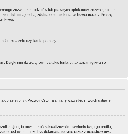
semnego zezwolenia rodziców lub prawnych opiekunów, zezwalające na
awnikiem lub inną osobą, zdolną do udzielenia fachowej porady. Proszę
j kwestii.
orem forum w celu uzyskania pomocy.
. Dzięki nim działają również takie funkcje, jak zapamiętywanie
a górze strony). Pozwoli Ci to na zmianę wszystkich Twoich ustawień i
li tak jest, to powinieneś zaktualizować ustawienia twojego profilu,
większość ustawień, może być dokonana jedynie przez zarejestrowanych