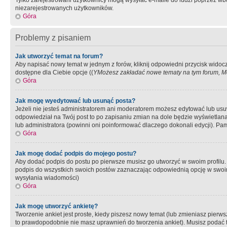
Tylko zarejestrowani użytkownicy mogą wysyłać e-maile do ludzi poprzez wbu
niezarejestrowanych użytkowników.
Góra
Problemy z pisaniem
Jak utworzyć temat na forum?
Aby napisać nowy temat w jednym z forów, kliknij odpowiedni przycisk widoc
dostępne dla Ciebie opcje ((
YMożesz zakładać nowe tematy na tym forum, Mo
Góra
Jak mogę wyedytować lub usunąć posta?
Jeżeli nie jesteś administratorem ani moderatorem możesz edytować lub usuwać
odpowiedział na Twój post to po zapisaniu zmian na dole będzie wyświetlana 
lub administratora (powinni oni poinformować dlaczego dokonali edycji). Pam
Góra
Jak mogę dodać podpis do mojego postu?
Aby dodać podpis do postu po pierwsze musisz go utworzyć w swoim profilu.
podpis do wszystkich swoich postów zaznaczając odpowiednią opcję w swoi
wysyłania wiadomości)
Góra
Jak mogę utworzyć ankietę?
Tworzenie ankiet jest proste, kiedy piszesz nowy temat (lub zmieniasz pier
to prawdopodobnie nie masz uprawnień do tworzenia ankiet). Musisz podać tyt