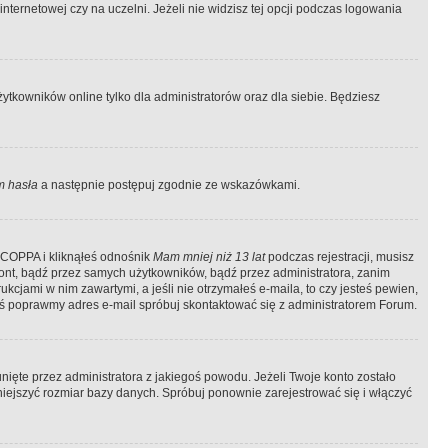
ternetowej czy na uczelni. Jeżeli nie widzisz tej opcji podczas logowania
tkowników online tylko dla administratorów oraz dla siebie. Będziesz
 hasła
a następnie postępuj zgodnie ze wskazówkami.
e COPPA i kliknąłeś odnośnik
Mam mniej niż 13 lat
podczas rejestracji, musisz
kont, bądź przez samych użytkowników, bądź przez administratora, zanim
cjami w nim zawartymi, a jeśli nie otrzymałeś e-maila, to czy jesteś pewien,
ś poprawmy adres e-mail spróbuj skontaktować się z administratorem Forum.
ięte przez administratora z jakiegoś powodu. Jeżeli Twoje konto zostało
iejszyć rozmiar bazy danych. Spróbuj ponownie zarejestrować się i włączyć