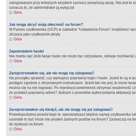
zalogowanym przy kolejnych wizytach zaznacz powyższą opcję. Nie jest to zal
oznacza to, że administrator ją wyłączył.
Góra
Jak mogę ukryć moją obecność na forum?
W Panelu użytkownika (UCP) w zakładce “Ustawienia Forum” znajdziesz opcję 
zliczany jako użytkownik ukryty.
Góra
Zapomniałem hasła!
Nie martw się! Jeśli twoje hasło nie może byc odzyskane, istnieje możliwość z
Góra
Zarejestrowałem się, ale nie mogę się zalogować!
Na początku sprawdź, czy wpisujesz poprawny login i hasło. Jeżeli te są w 
postąpić zgodnie z otrzymanymi instrukcjami. Jeżeli tak nie jest, to może 
można się na nie logować. Po rejestracji powinieneś otrzymać wiadomość czy 
że podałeś poprawny adres? Jednym z powodów wykorzystania aktywacji je
Góra
Zarejestrowałem się kiedyś, ale nie mogę się już zalogować!
Prawdopodobny powód tego to: wprowadzasz błędna nazwę użytkownika lub hasł
usunięte to być może nie pisałeś żadnych postów na forum? Zazwyczaj na fo
do dyskusji na forum.
Góra