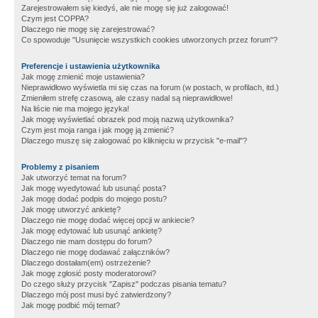
Zarejestrowałem się kiedyś, ale nie mogę się już zalogować!
Czym jest COPPA?
Dlaczego nie mogę się zarejestrować?
Co spowoduje "Usunięcie wszystkich cookies utworzonych przez forum"?
Preferencje i ustawienia użytkownika
Jak mogę zmienić moje ustawienia?
Nieprawidłowo wyświetla mi się czas na forum (w postach, w profilach, itd.)
Zmieniłem strefę czasową, ale czasy nadal są nieprawidłowe!
Na liście nie ma mojego języka!
Jak mogę wyświetlać obrazek pod moją nazwą użytkownika?
Czym jest moja ranga i jak mogę ją zmienić?
Dlaczego muszę się zalogować po kliknięciu w przycisk "e-mail"?
Problemy z pisaniem
Jak utworzyć temat na forum?
Jak mogę wyedytować lub usunąć posta?
Jak mogę dodać podpis do mojego postu?
Jak mogę utworzyć ankietę?
Dlaczego nie mogę dodać więcej opcji w ankiecie?
Jak mogę edytować lub usunąć ankietę?
Dlaczego nie mam dostępu do forum?
Dlaczego nie mogę dodawać załączników?
Dlaczego dostałam(em) ostrzeżenie?
Jak mogę zgłosić posty moderatorowi?
Do czego służy przycisk "Zapisz" podczas pisania tematu?
Dlaczego mój post musi być zatwierdzony?
Jak mogę podbić mój temat?