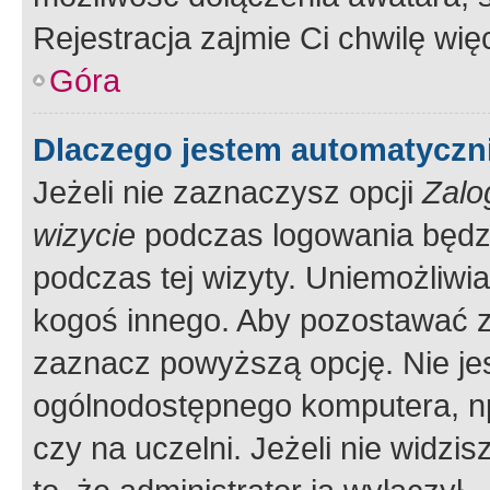
Rejestracja zajmie Ci chwilę wi
Góra
Dlaczego jestem automatycz
Jeżeli nie zaznaczysz opcji
Zalo
wizycie
podczas logowania będzi
podczas tej wizyty. Uniemożliwi
kogoś innego. Aby pozostawać 
zaznacz powyższą opcję. Nie jes
ogólnodostępnego komputera, np.
czy na uczelni. Jeżeli nie widzi