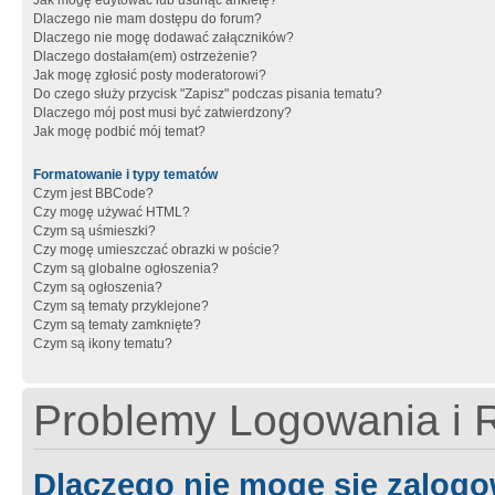
Jak mogę edytować lub usunąć ankietę?
Dlaczego nie mam dostępu do forum?
Dlaczego nie mogę dodawać załączników?
Dlaczego dostałam(em) ostrzeżenie?
Jak mogę zgłosić posty moderatorowi?
Do czego służy przycisk "Zapisz" podczas pisania tematu?
Dlaczego mój post musi być zatwierdzony?
Jak mogę podbić mój temat?
Formatowanie i typy tematów
Czym jest BBCode?
Czy mogę używać HTML?
Czym są uśmieszki?
Czy mogę umieszczać obrazki w poście?
Czym są globalne ogłoszenia?
Czym są ogłoszenia?
Czym są tematy przyklejone?
Czym są tematy zamknięte?
Czym są ikony tematu?
Problemy Logowania i R
Dlaczego nie mogę się zalog