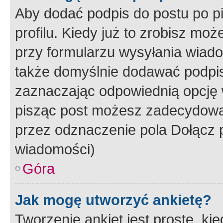
Aby dodać podpis do postu po 
profilu. Kiedy już to zrobisz m
przy formularzu wysyłania wiad
także domyślnie dodawać podpi
zaznaczając odpowiednią opcję 
pisząc post możesz zadecydowa
przez odznaczenie pola Dołącz 
wiadomości)
Góra
Jak mogę utworzyć ankietę?
Tworzenie ankiet jest proste, ki