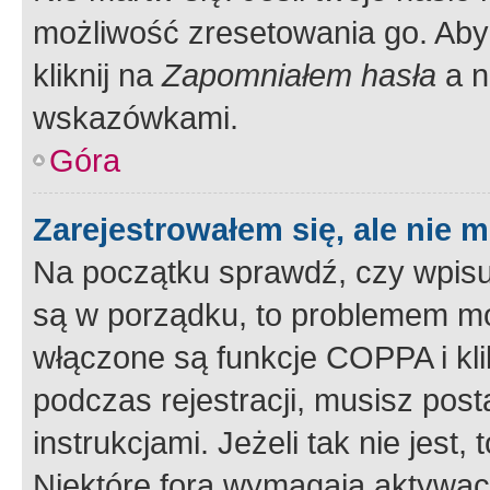
możliwość zresetowania go. Aby 
kliknij na
Zapomniałem hasła
a n
wskazówkami.
Góra
Zarejestrowałem się, ale nie 
Na początku sprawdź, czy wpisuj
są w porządku, to problemem mo
włączone są funkcje COPPA i kl
podczas rejestracji, musisz pos
instrukcjami. Jeżeli tak nie jes
Niektóre fora wymagają aktywac