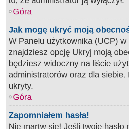
to, że administrator ją wyłączył.
Góra
Jak mogę ukryć moją obecno
W Panelu użytkownika (UCP) w 
znajdziesz opcję Ukryj moją obe
będziesz widoczny na liście użyt
administratorów oraz dla siebie.
ukryty.
Góra
Zapomniałem hasła!
Nie martw się! Jeśli twoje hasło