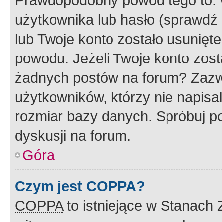
Prawdopodobny powód tego to:
użytkownika lub hasło (sprawdź e
lub Twoje konto zostało usunięte
powodu. Jeżeli Twoje konto zost
żadnych postów na forum? Zazw
użytkowników, którzy nie napisa
rozmiar bazy danych. Spróbuj po
dyskusji na forum.
Góra
Czym jest COPPA?
COPPA
to istniejące w Stanach