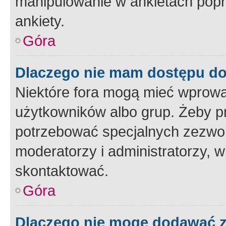
manipulowanie w ankietach popr
ankiety.
Góra
Dlaczego nie mam dostępu d
Niektóre fora mogą mieć wprowa
użytkowników albo grup. Żeby pr
potrzebować specjalnych zezwole
moderatorzy i administratorzy, w
skontaktować.
Góra
Dlaczego nie mogę dodawać 