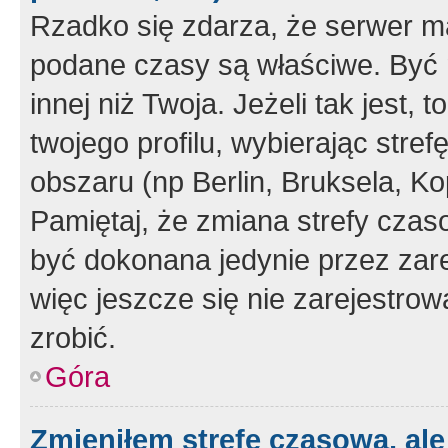
Rzadko się zdarza, że serwer m
podane czasy są właściwe. Być 
innej niż Twoja. Jeżeli tak jest,
twojego profilu, wybierając str
obszaru (np Berlin, Bruksela, Ko
Pamiętaj, że zmiana strefy czas
być dokonana jedynie przez zar
więc jeszcze się nie zarejestrow
zrobić.
Góra
Zmieniłem strefę czasową, ale