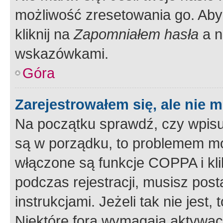
możliwość zresetowania go. Aby 
kliknij na
Zapomniałem hasła
a n
wskazówkami.
Góra
Zarejestrowałem się, ale nie 
Na początku sprawdź, czy wpisuj
są w porządku, to problemem mo
włączone są funkcje COPPA i kl
podczas rejestracji, musisz pos
instrukcjami. Jeżeli tak nie jes
Niektóre fora wymagają aktywac