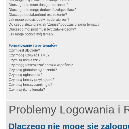
Jak mogę edytować lub usunąć ankietę?
Dlaczego nie mam dostępu do forum?
Dlaczego nie mogę dodawać załączników?
Dlaczego dostałam(em) ostrzeżenie?
Jak mogę zgłosić posty moderatorowi?
Do czego służy przycisk "Zapisz" podczas pisania tematu?
Dlaczego mój post musi być zatwierdzony?
Jak mogę podbić mój temat?
Formatowanie i typy tematów
Czym jest BBCode?
Czy mogę używać HTML?
Czym są uśmieszki?
Czy mogę umieszczać obrazki w poście?
Czym są globalne ogłoszenia?
Czym są ogłoszenia?
Czym są tematy przyklejone?
Czym są tematy zamknięte?
Czym są ikony tematu?
Problemy Logowania i R
Dlaczego nie mogę się zalog