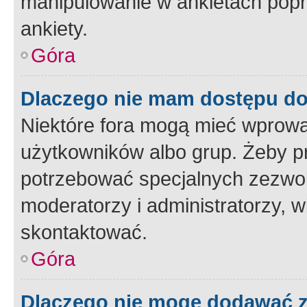
manipulowanie w ankietach popr
ankiety.
Góra
Dlaczego nie mam dostępu d
Niektóre fora mogą mieć wprowa
użytkowników albo grup. Żeby pr
potrzebować specjalnych zezwole
moderatorzy i administratorzy, w
skontaktować.
Góra
Dlaczego nie mogę dodawać 