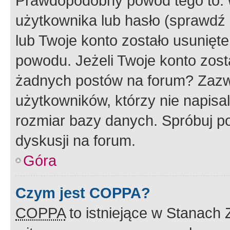
Prawdopodobny powód tego to:
użytkownika lub hasło (sprawdź e
lub Twoje konto zostało usunięte
powodu. Jeżeli Twoje konto zost
żadnych postów na forum? Zazw
użytkowników, którzy nie napisa
rozmiar bazy danych. Spróbuj po
dyskusji na forum.
Góra
Czym jest COPPA?
COPPA
to istniejące w Stanach