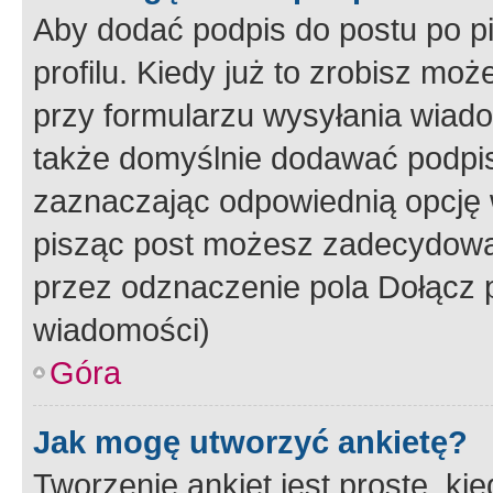
Aby dodać podpis do postu po 
profilu. Kiedy już to zrobisz m
przy formularzu wysyłania wiad
także domyślnie dodawać podpi
zaznaczając odpowiednią opcję 
pisząc post możesz zadecydowa
przez odznaczenie pola Dołącz 
wiadomości)
Góra
Jak mogę utworzyć ankietę?
Tworzenie ankiet jest proste, ki