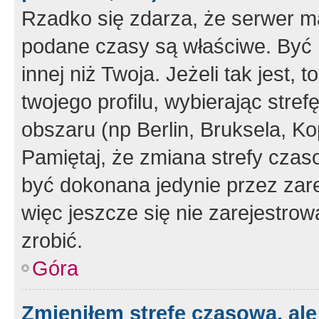
Rzadko się zdarza, że serwer m
podane czasy są właściwe. Być 
innej niż Twoja. Jeżeli tak jest,
twojego profilu, wybierając str
obszaru (np Berlin, Bruksela, Ko
Pamiętaj, że zmiana strefy czas
być dokonana jedynie przez zar
więc jeszcze się nie zarejestrow
zrobić.
Góra
Zmieniłem strefę czasową, ale