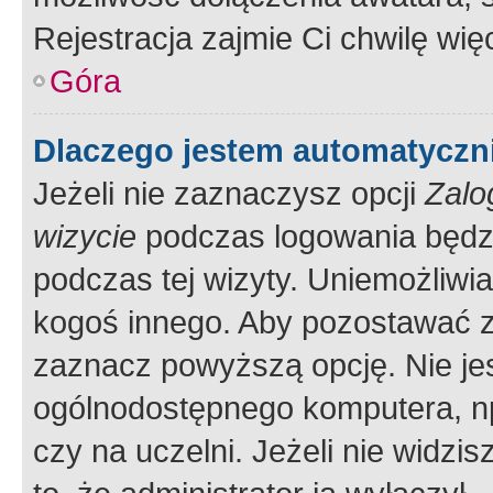
Rejestracja zajmie Ci chwilę wi
Góra
Dlaczego jestem automatycz
Jeżeli nie zaznaczysz opcji
Zalo
wizycie
podczas logowania będzi
podczas tej wizyty. Uniemożliwi
kogoś innego. Aby pozostawać 
zaznacz powyższą opcję. Nie jes
ogólnodostępnego komputera, np.
czy na uczelni. Jeżeli nie widzi