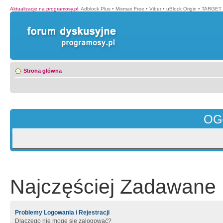
Aktualizacje na programosy.pl
:
Adblock Plus
•
Mixmax Free
•
Viber
•
uBlock Origin
•
TARGET 
Strona główna
OG
Najczęściej Zadawane 
Problemy Logowania i Rejestracji
Dlaczego nie mogę się zalogować?