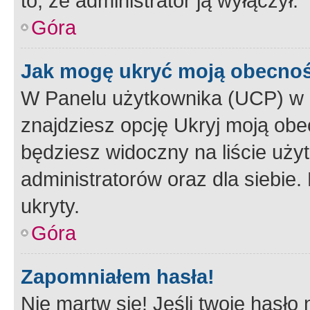
to, że administrator ją wyłączył.
Góra
Jak mogę ukryć moją obecno
W Panelu użytkownika (UCP) w 
znajdziesz opcję Ukryj moją obe
będziesz widoczny na liście użyt
administratorów oraz dla siebie.
ukryty.
Góra
Zapomniałem hasła!
Nie martw się! Jeśli twoje hasło