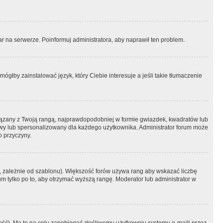
r na serwerze. Poinformuj administratora, aby naprawił ten problem.
ógłby zainstalować język, który Ciebie interesuje a jeśli takie tłumaczenie
iązany z Twoją rangą, najprawdopodobniej w formie gwiazdek, kwadratów lub
atowy lub spersonalizowany dla każdego użytkownika. Administrator forum może
o przyczyny.
, zależnie od szablonu). Większość forów używa rang aby wskazać liczbę
um tylko po to, aby otrzymać wyższą rangę. Moderator lub administrator w