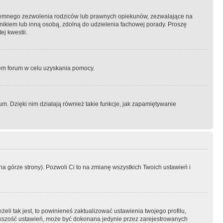
semnego zezwolenia rodziców lub prawnych opiekunów, zezwalające na
awnikiem lub inną osobą, zdolną do udzielenia fachowej porady. Proszę
j kwestii.
orem forum w celu uzyskania pomocy.
. Dzięki nim działają również takie funkcje, jak zapamiętywanie
a górze strony). Pozwoli Ci to na zmianę wszystkich Twoich ustawień i
li tak jest, to powinieneś zaktualizować ustawienia twojego profilu,
większość ustawień, może być dokonana jedynie przez zarejestrowanych