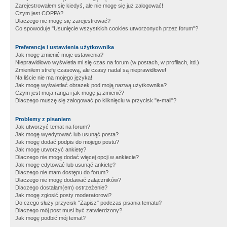
Zarejestrowałem się kiedyś, ale nie mogę się już zalogować!
Czym jest COPPA?
Dlaczego nie mogę się zarejestrować?
Co spowoduje "Usunięcie wszystkich cookies utworzonych przez forum"?
Preferencje i ustawienia użytkownika
Jak mogę zmienić moje ustawienia?
Nieprawidłowo wyświetla mi się czas na forum (w postach, w profilach, itd.)
Zmieniłem strefę czasową, ale czasy nadal są nieprawidłowe!
Na liście nie ma mojego języka!
Jak mogę wyświetlać obrazek pod moją nazwą użytkownika?
Czym jest moja ranga i jak mogę ją zmienić?
Dlaczego muszę się zalogować po kliknięciu w przycisk "e-mail"?
Problemy z pisaniem
Jak utworzyć temat na forum?
Jak mogę wyedytować lub usunąć posta?
Jak mogę dodać podpis do mojego postu?
Jak mogę utworzyć ankietę?
Dlaczego nie mogę dodać więcej opcji w ankiecie?
Jak mogę edytować lub usunąć ankietę?
Dlaczego nie mam dostępu do forum?
Dlaczego nie mogę dodawać załączników?
Dlaczego dostałam(em) ostrzeżenie?
Jak mogę zgłosić posty moderatorowi?
Do czego służy przycisk "Zapisz" podczas pisania tematu?
Dlaczego mój post musi być zatwierdzony?
Jak mogę podbić mój temat?