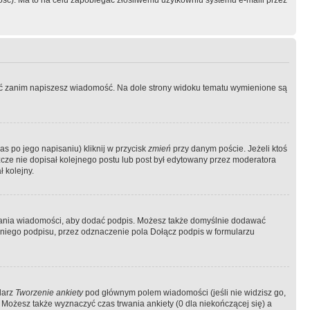
ość). Ma to na celu zapobiegać złośliwemu użytkowniu systemu e-maili przez
ować zanim napiszesz wiadomość. Na dole strony widoku tematu wymienione są
as po jego napisaniu) kliknij w przycisk
zmień
przy danym poście. Jeżeli ktoś
szcze nie dopisał kolejnego postu lub post był edytowany przez moderatora
 kolejny.
łania wiadomości, aby dodać podpis. Możesz także domyślnie dodawać
niego podpisu, przez odznaczenie pola Dołącz podpis w formularzu
larz
Tworzenie ankiety
pod głównym polem wiadomości (jeśli nie widzisz go,
 Możesz także wyznaczyć czas trwania ankiety (0 dla niekończącej się) a