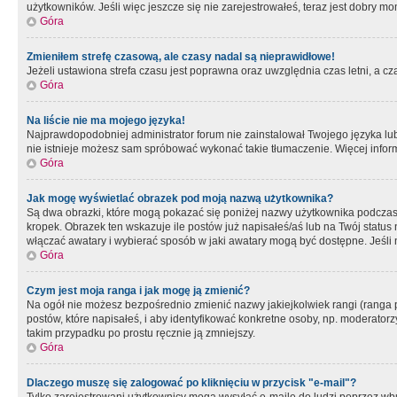
użytkowników. Jeśli więc jeszcze się nie zarejestrowałeś, teraz jest dobry mo
Góra
Zmieniłem strefę czasową, ale czasy nadal są nieprawidłowe!
Jeżeli ustawiona strefa czasu jest poprawna oraz uwzględnia czas letni, a c
Góra
Na liście nie ma mojego języka!
Najprawdopodobniej administrator forum nie zainstalował Twojego języka lub n
nie istnieje możesz sam spróbować wykonać takie tłumaczenie. Więcej inform
Góra
Jak mogę wyświetlać obrazek pod moją nazwą użytkownika?
Są dwa obrazki, które mogą pokazać się poniżej nazwy użytkownika podczas
kropek. Obrazek ten wskazuje ile postów już napisałeś/aś lub na Twój status
włączać awatary i wybierać sposób w jaki awatary mogą być dostępne. Jeśli n
Góra
Czym jest moja ranga i jak mogę ją zmienić?
Na ogół nie możesz bezpośrednio zmienić nazwy jakiejkolwiek rangi (ranga 
postów, które napisałeś, i aby identyfikować konkretne osoby, np. moderator
takim przypadku po prostu ręcznie ją zmniejszy.
Góra
Dlaczego muszę się zalogować po kliknięciu w przycisk "e-mail"?