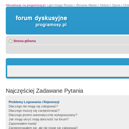
Aktualizacje na programosy.pl
:
Light Image Resizer
•
Rename Master
•
Helium
•
Opera
•
Chr
Strona główna
Najczęściej Zadawane Pytania
Problemy Logowania i Rejestracji
Dlaczego nie mogę się zalogować?
Dlaczego muszę się zarejestrować?
Dlaczego jestem automatycznie wylogowywany?
Jak mogę ukryć moją obecność na forum?
Zapomniałem hasła!
Zarejestrowałem się, ale nie mogę się zalogować!