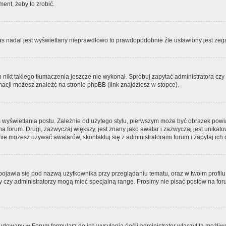
ment, żeby to zrobić.
zas nadal jest wyświetlany nieprawdłowo to prawdopodobnie źle ustawiony jest zega
ikt takiego tłumaczenia jeszcze nie wykonał. Spróbuj zapytać administratora czy m
acji możesz znaleźć na stronie phpBB (link znajdziesz w stopce).
 wyświetlania postu. Zależnie od użytego stylu, pierwszym może być obrazek pow
 na forum. Drugi, zazwyczaj większy, jest znany jako awatar i zazwyczaj jest unik
ie możesz używać awatarów, skontaktuj się z administratorami forum i zapytaj ich 
pojawia się pod nazwą użytkownika przy przeglądaniu tematu, oraz w twoim profilu
zy czy administratorzy mogą mieć specjalną rangę. Prosimy nie pisać postów na for