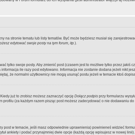
dowany w Forum formularz do ich wysyłania (jeśli administrator włączył tą możliw
zny na stronie tematu lub listy tematów. Być może będziesz musiał się zarejestr
żesz edytować swoje posty na tym forum, itp.
).
 tylko swoje posty. Aby zmienić post (czasem jest to możliwe tylko przez jakiś cz
informacja ile razy post edytowano. Informacja nie zostanie dodana jeżeli nikt je
iętaj, że normalni użytkownicy nie mogą usunąć postu jeżeli w temacie ktoś dopisał
 Kiedy już to zrobisz możesz zaznaczyć opcję
Dołącz podpis
przy formularzu wysy
m profilu (za każdym razem pisząc post możesz zadecydować o nie dodawaniu do 
wszy post w temacie, jeśli masz odpowiednie uprawnienia) powinieneś widzieć formu
uł ankiety i podać przynajmniej dwie opcje (każdą opcję wpisujesz w nowej linii).