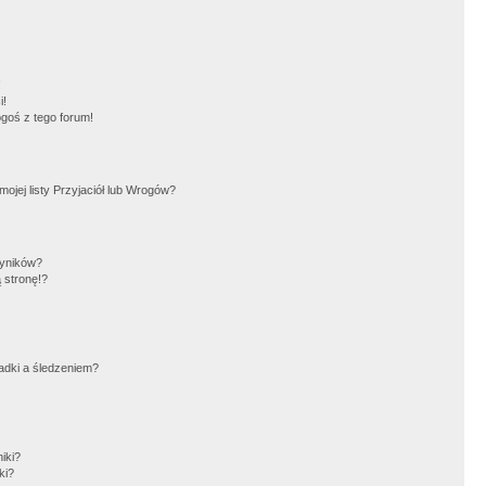
!
i!
goś z tego forum!
jej listy Przyjaciół lub Wrogów?
wyników?
 stronę!?
adki a śledzeniem?
iki?
ki?