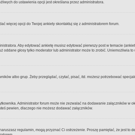
iwych do ustawienia opcji jest określana przez administratora.
dać więcej opcji do Twojej ankiety skontaktuj się z administratorem forum.
nistratora. Aby edytować ankietę musisz edytować pierwszy post w temacie (ankieta
y już oddane głosy tylko moderator lub administrator może to zrobić. Uniemożliwia
ków albo grup. Żeby przeglądać, czytać, pisać, itd. możesz potrzebować specjalny
ytkownika. Administrator forum może nie zezwalać na dodawanie załączników w o
 jesteś pewien, dlaczego nie możesz dodawać załączników.
e naruszasz regulamin, mogą przyznać Ci ostrzeżenie. Proszę pamiętać, że jest to d
tratorem.