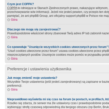
Czym jest COPPA?
COPPA
to istniejące w Stanach Zjednoczonych prawo, nakazujące witrynom
przechowywanie w/w informacji. Jeżeli nie jesteś pewien, czy przepis ten dot
pamiętać, że ani phpBB Group, ani oficjalny support phpBB w Polsce nie mają
Góra
Dlaczego nie mogę się zarejestrować?
Prawdopodobnie właściciel strony zbanował Twój adres IP lub zabronił nazwy 
Góra
Co spowoduje "Usunięcie wszystkich cookies utworzonych przez forum"
“Usuń cookies utworzone przez forum” usuwa cookies utworzone przez phpBB3
nieprzeczytanych postów. Usunięcie cookies może pomóc w przypadku pro
Góra
Preferencje i ustawienia użytkownika
Jak mogę zmienić moje ustawienia?
Wszystkie Twoje ustawienia (jeśli jesteś zarejestrowany) są zapisane w bazie 
preferencji.
Góra
Nieprawidłowo wyświetla mi się czas na forum (w postach, w profilach, itd.
Rzadko się zdarza, że serwer ma źle ustawiony czas i prawdopodobnie podane 
wybierając strefę czasową odpowiednią dla twojego obszaru (np Berlin, Bruk