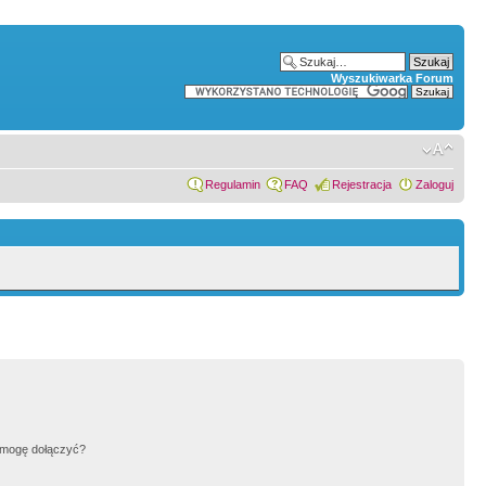
Wyszukiwarka Forum
Regulamin
FAQ
Rejestracja
Zaloguj
h mogę dołączyć?