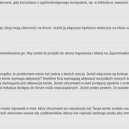
ecane, gdy korzystasz z ogólnodostępnego komputera, np. w bibliotece, kawiarni in
Ukryj moją obecność na forum. Jeżeli ją włączysz będziesz widoczny na liście uży
resetowania go. Aby zrobić to przejdź do strony logowania i kliknij na
Zapomniałem
porządku, to problemem może być jedna z dwóch rzeczy. Jeżeli włączone są funkcj
twoje konto wymaga aktywacji? Niektóre fora wymagają aktywacji wszystkich nowych 
wymagana jest aktywacja konta. Jeżeli otrzymałeś e-mail postępuj zgodnie z instruk
st
redukcja
dostępu do forum osób niepożądanych. Jeżeli jesteś pewien, że podałe
o (sprawdź e-mail, który otrzymałeś po rejestracji) lub Twoje konto zostało usun
rach okresowo usuwa się użytkowników, którzy nie napisali żadnego postu aby zmn