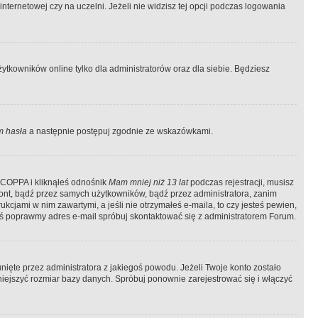
ternetowej czy na uczelni. Jeżeli nie widzisz tej opcji podczas logowania
tkowników online tylko dla administratorów oraz dla siebie. Będziesz
 hasła
a następnie postępuj zgodnie ze wskazówkami.
e COPPA i kliknąłeś odnośnik
Mam mniej niż 13 lat
podczas rejestracji, musisz
kont, bądź przez samych użytkowników, bądź przez administratora, zanim
cjami w nim zawartymi, a jeśli nie otrzymałeś e-maila, to czy jesteś pewien,
ś poprawmy adres e-mail spróbuj skontaktować się z administratorem Forum.
ięte przez administratora z jakiegoś powodu. Jeżeli Twoje konto zostało
iejszyć rozmiar bazy danych. Spróbuj ponownie zarejestrować się i włączyć