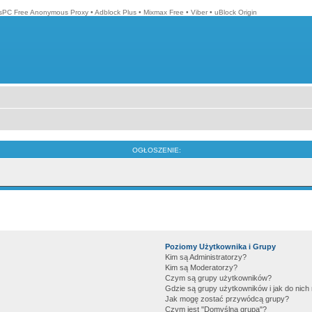
isPC Free Anonymous Proxy
•
Adblock Plus
•
Mixmax Free
•
Viber
•
uBlock Origin
OGŁOSZENIE:
Poziomy Użytkownika i Grupy
Kim są Administratorzy?
Kim są Moderatorzy?
Czym są grupy użytkowników?
Gdzie są grupy użytkowników i jak do nic
Jak mogę zostać przywódcą grupy?
Czym jest "Domyślna grupa"?