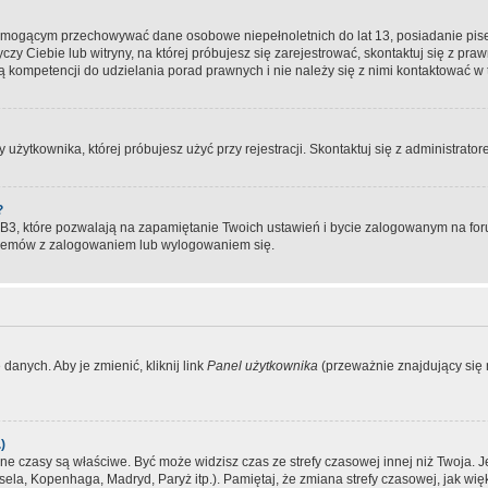
, mogącym przechowywać dane osobowe niepełnoletnich do lat 13, posiadanie pi
yczy Ciebie lub witryny, na której próbujesz się zarejestrować, skontaktuj się z pr
 kompetencji do udzielania porad prawnych i nie należy się z nimi kontaktować w te
użytkownika, której próbujesz użyć przy rejestracji. Skontaktuj się z administrat
?
, które pozwalają na zapamiętanie Twoich ustawień i bycie zalogowanym na forum
blemów z zalogowaniem lub wylogowaniem się.
danych. Aby je zmienić, kliknij link
Panel użytkownika
(przeważnie znajdujący się n
)
czasy są właściwe. Być może widzisz czas ze strefy czasowej innej niż Twoja. Jeże
sela, Kopenhaga, Madryd, Paryż itp.). Pamiętaj, że zmiana strefy czasowej, jak 