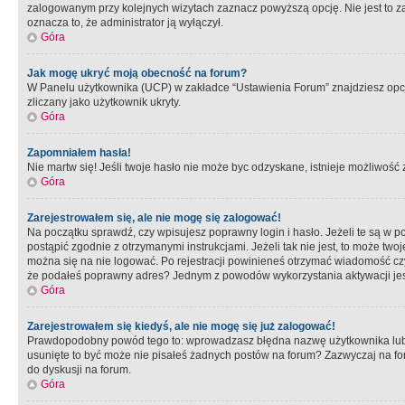
zalogowanym przy kolejnych wizytach zaznacz powyższą opcję. Nie jest to zal
oznacza to, że administrator ją wyłączył.
Góra
Jak mogę ukryć moją obecność na forum?
W Panelu użytkownika (UCP) w zakładce “Ustawienia Forum” znajdziesz opcję 
zliczany jako użytkownik ukryty.
Góra
Zapomniałem hasła!
Nie martw się! Jeśli twoje hasło nie może byc odzyskane, istnieje możliwość z
Góra
Zarejestrowałem się, ale nie mogę się zalogować!
Na początku sprawdź, czy wpisujesz poprawny login i hasło. Jeżeli te są w 
postąpić zgodnie z otrzymanymi instrukcjami. Jeżeli tak nie jest, to może 
można się na nie logować. Po rejestracji powinieneś otrzymać wiadomość czy 
że podałeś poprawny adres? Jednym z powodów wykorzystania aktywacji je
Góra
Zarejestrowałem się kiedyś, ale nie mogę się już zalogować!
Prawdopodobny powód tego to: wprowadzasz błędna nazwę użytkownika lub hasł
usunięte to być może nie pisałeś żadnych postów na forum? Zazwyczaj na fo
do dyskusji na forum.
Góra