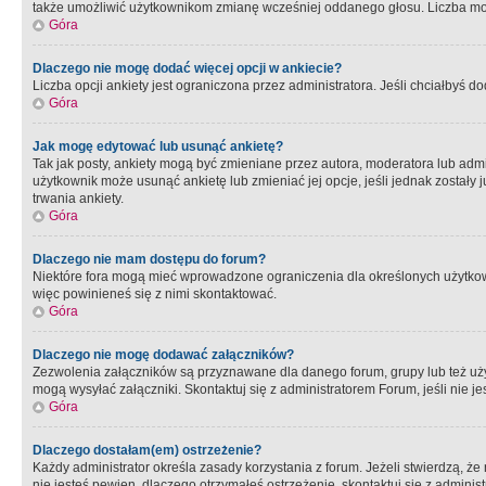
także umożliwić użytkownikom zmianę wcześniej oddanego głosu. Liczba możl
Góra
Dlaczego nie mogę dodać więcej opcji w ankiecie?
Liczba opcji ankiety jest ograniczona przez administratora. Jeśli chciałbyś do
Góra
Jak mogę edytować lub usunąć ankietę?
Tak jak posty, ankiety mogą być zmieniane przez autora, moderatora lub admi
użytkownik może usunąć ankietę lub zmieniać jej opcje, jeśli jednak został
trwania ankiety.
Góra
Dlaczego nie mam dostępu do forum?
Niektóre fora mogą mieć wprowadzone ograniczenia dla określonych użytkowni
więc powinieneś się z nimi skontaktować.
Góra
Dlaczego nie mogę dodawać załączników?
Zezwolenia załączników są przyznawane dla danego forum, grupy lub też uż
mogą wysyłać załączniki. Skontaktuj się z administratorem Forum, jeśli nie
Góra
Dlaczego dostałam(em) ostrzeżenie?
Każdy administrator określa zasady korzystania z forum. Jeżeli stwierdzą, ż
nie jesteś pewien, dlaczego otrzymałeś ostrzeżenie, skontaktuj sie z adminis