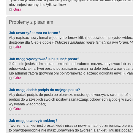
Tylko zarejestrowani użytkownicy mogą wysyłać e-maile do ludzi poprzez wbu
niezarejestrowanych użytkowników.
Góra
Problemy z pisaniem
Jak utworzyć temat na forum?
Aby napisać nowy temat w jednym z forów, kliknij odpowiedni przycisk widoc
dostępne dla Ciebie opcje ((
YMożesz zakładać nowe tematy na tym forum, Mo
Góra
Jak mogę wyedytować lub usunąć posta?
Jeżeli nie jesteś administratorem ani moderatorem możesz edytować lub usuwać
odpowiedział na Twój post to po zapisaniu zmian na dole będzie wyświetlana 
lub administratora (powinni oni poinformować dlaczego dokonali edycji). Pam
Góra
Jak mogę dodać podpis do mojego postu?
Aby dodać podpis do postu po pierwsze musisz go utworzyć w swoim profilu.
podpis do wszystkich swoich postów zaznaczając odpowiednią opcję w swoi
wysyłania wiadomości)
Góra
Jak mogę utworzyć ankietę?
Tworzenie ankiet jest proste, kiedy piszesz nowy temat (lub zmieniasz pier
to prawdopodobnie nie masz uprawnień do tworzenia ankiet). Musisz podać tyt