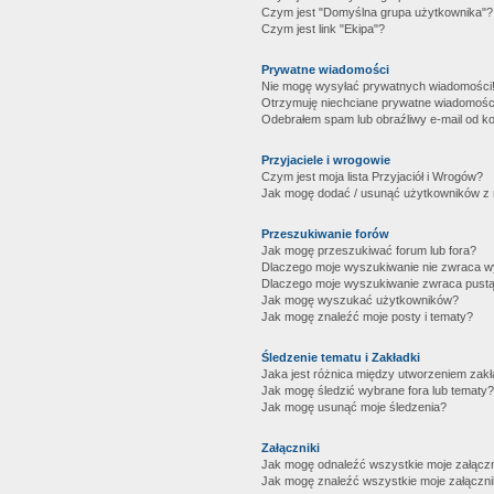
Czym jest "Domyślna grupa użytkownika"?
Czym jest link "Ekipa"?
Prywatne wiadomości
Nie mogę wysyłać prywatnych wiadomości
Otrzymuję niechciane prywatne wiadomośc
Odebrałem spam lub obraźliwy e-mail od ko
Przyjaciele i wrogowie
Czym jest moja lista Przyjaciół i Wrogów?
Jak mogę dodać / usunąć użytkowników z mo
Przeszukiwanie forów
Jak mogę przeszukiwać forum lub fora?
Dlaczego moje wyszukiwanie nie zwraca 
Dlaczego moje wyszukiwanie zwraca pustą
Jak mogę wyszukać użytkowników?
Jak mogę znaleźć moje posty i tematy?
Śledzenie tematu i Zakładki
Jaka jest różnica między utworzeniem zakł
Jak mogę śledzić wybrane fora lub tematy?
Jak mogę usunąć moje śledzenia?
Załączniki
Jak mogę odnaleźć wszystkie moje załączn
Jak mogę znaleźć wszystkie moje załączni