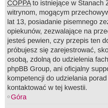
COPPA
to istniejące w Stanach
witrynom, mogącym przechowywa
lat 13, posiadanie pisemnego z
opiekunów, zezwalające na przec
jesteś pewien, czy przepis ten do
próbujesz się zarejestrować, sko
osobą, zdolną do udzielenia fac
phpBB Group, ani oficjalny supp
kompetencji do udzielania porad 
kontaktować w tej kwestii.
Góra