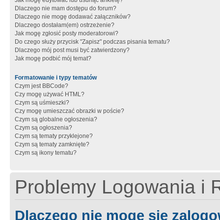
Jak mogę edytować lub usunąć ankietę?
Dlaczego nie mam dostępu do forum?
Dlaczego nie mogę dodawać załączników?
Dlaczego dostałam(em) ostrzeżenie?
Jak mogę zgłosić posty moderatorowi?
Do czego służy przycisk "Zapisz" podczas pisania tematu?
Dlaczego mój post musi być zatwierdzony?
Jak mogę podbić mój temat?
Formatowanie i typy tematów
Czym jest BBCode?
Czy mogę używać HTML?
Czym są uśmieszki?
Czy mogę umieszczać obrazki w poście?
Czym są globalne ogłoszenia?
Czym są ogłoszenia?
Czym są tematy przyklejone?
Czym są tematy zamknięte?
Czym są ikony tematu?
Problemy Logowania i R
Dlaczego nie mogę się zalog