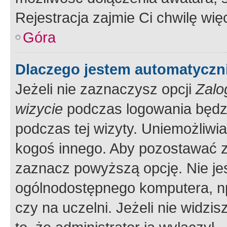
Rejestracja zajmie Ci chwilę wi
Góra
Dlaczego jestem automatycz
Jeżeli nie zaznaczysz opcji
Zalo
wizycie
podczas logowania będzi
podczas tej wizyty. Uniemożliwi
kogoś innego. Aby pozostawać 
zaznacz powyższą opcję. Nie jes
ogólnodostępnego komputera, np.
czy na uczelni. Jeżeli nie widzi