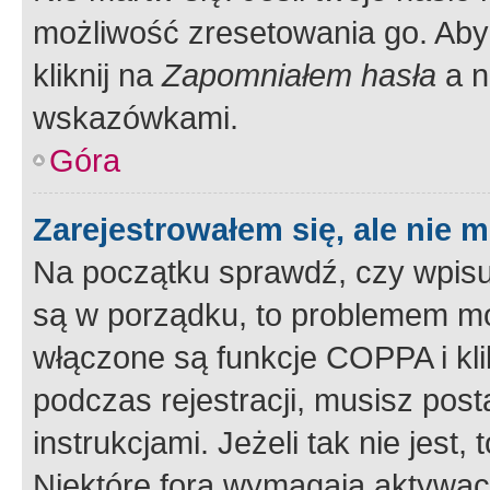
możliwość zresetowania go. Aby 
kliknij na
Zapomniałem hasła
a n
wskazówkami.
Góra
Zarejestrowałem się, ale nie 
Na początku sprawdź, czy wpisuj
są w porządku, to problemem mo
włączone są funkcje COPPA i kl
podczas rejestracji, musisz pos
instrukcjami. Jeżeli tak nie jes
Niektóre fora wymagają aktywac