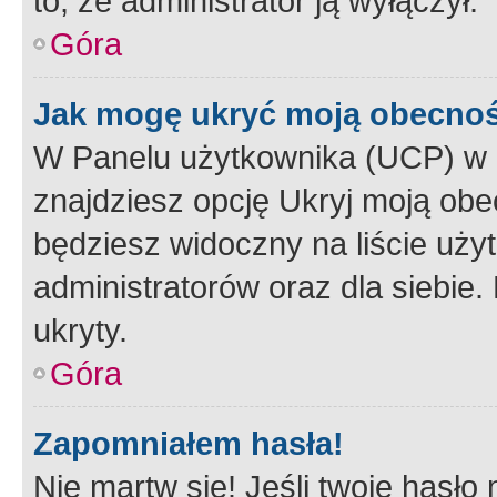
to, że administrator ją wyłączył.
Góra
Jak mogę ukryć moją obecno
W Panelu użytkownika (UCP) w 
znajdziesz opcję Ukryj moją obe
będziesz widoczny na liście użyt
administratorów oraz dla siebie.
ukryty.
Góra
Zapomniałem hasła!
Nie martw się! Jeśli twoje hasło