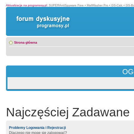
Aktualizacje na programosy.pl
:
SUPERAntiSpyware Free
•
MailWasher Pro
•
GS-Calc
•
GS-B
Strona główna
OG
Najczęściej Zadawane 
Problemy Logowania i Rejestracji
Dlaczego nie mogę się zalogować?