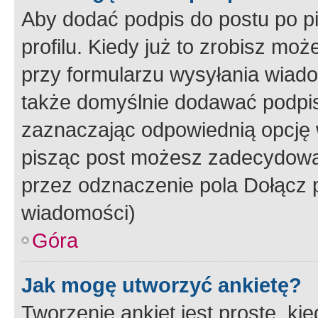
Aby dodać podpis do postu po 
profilu. Kiedy już to zrobisz m
przy formularzu wysyłania wiad
także domyślnie dodawać podpi
zaznaczając odpowiednią opcję 
pisząc post możesz zadecydowa
przez odznaczenie pola Dołącz 
wiadomości)
Góra
Jak mogę utworzyć ankietę?
Tworzenie ankiet jest proste, ki