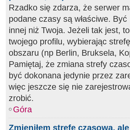
Rzadko się zdarza, że serwer m
podane czasy są właściwe. Być 
innej niż Twoja. Jeżeli tak jest,
twojego profilu, wybierając str
obszaru (np Berlin, Bruksela, Ko
Pamiętaj, że zmiana strefy czas
być dokonana jedynie przez zar
więc jeszcze się nie zarejestrow
zrobić.
Góra
Zmieniłem strefę czasową, ale