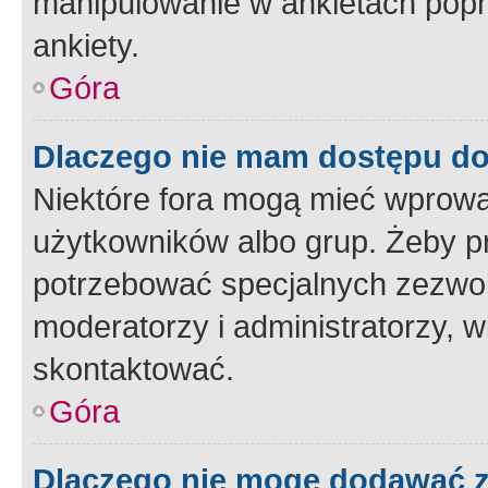
manipulowanie w ankietach popr
ankiety.
Góra
Dlaczego nie mam dostępu d
Niektóre fora mogą mieć wprowa
użytkowników albo grup. Żeby pr
potrzebować specjalnych zezwole
moderatorzy i administratorzy, w
skontaktować.
Góra
Dlaczego nie mogę dodawać 