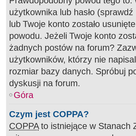
Prawdopodobny powód tego to:
użytkownika lub hasło (sprawdź e
lub Twoje konto zostało usunięte
powodu. Jeżeli Twoje konto zost
żadnych postów na forum? Zazw
użytkowników, którzy nie napisa
rozmiar bazy danych. Spróbuj po
dyskusji na forum.
Góra
Czym jest COPPA?
COPPA
to istniejące w Stanach