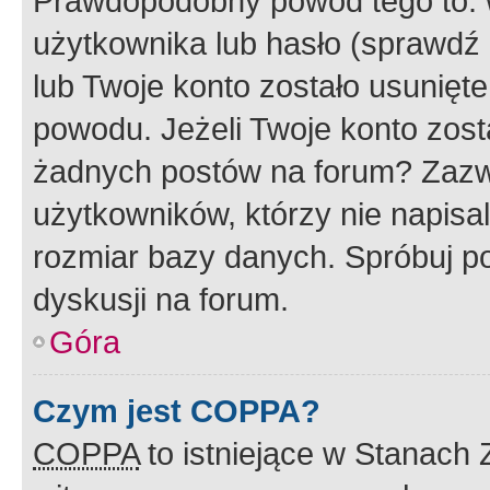
Prawdopodobny powód tego to:
użytkownika lub hasło (sprawdź e
lub Twoje konto zostało usunięte
powodu. Jeżeli Twoje konto zost
żadnych postów na forum? Zazw
użytkowników, którzy nie napisa
rozmiar bazy danych. Spróbuj po
dyskusji na forum.
Góra
Czym jest COPPA?
COPPA
to istniejące w Stanach