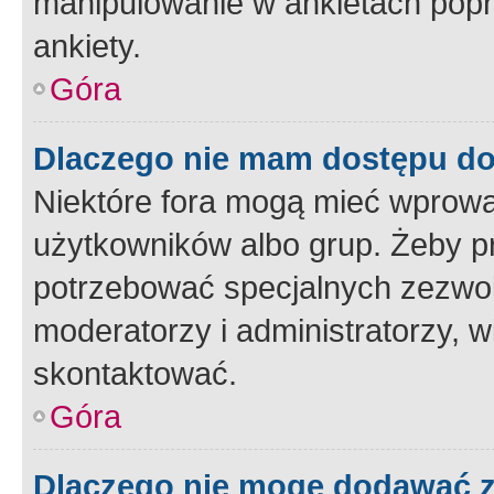
manipulowanie w ankietach popr
ankiety.
Góra
Dlaczego nie mam dostępu d
Niektóre fora mogą mieć wprowa
użytkowników albo grup. Żeby pr
potrzebować specjalnych zezwole
moderatorzy i administratorzy, w
skontaktować.
Góra
Dlaczego nie mogę dodawać 