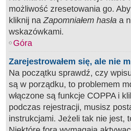
możliwość zresetowania go. Aby 
kliknij na
Zapomniałem hasła
a n
wskazówkami.
Góra
Zarejestrowałem się, ale nie 
Na początku sprawdź, czy wpisuj
są w porządku, to problemem mo
włączone są funkcje COPPA i kl
podczas rejestracji, musisz pos
instrukcjami. Jeżeli tak nie jes
Niektóre fora wymagają aktywac