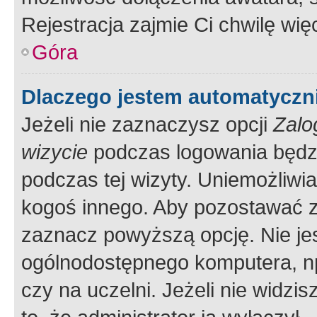
Rejestracja zajmie Ci chwilę wi
Góra
Dlaczego jestem automatycz
Jeżeli nie zaznaczysz opcji
Zalo
wizycie
podczas logowania będzi
podczas tej wizyty. Uniemożliwi
kogoś innego. Aby pozostawać 
zaznacz powyższą opcję. Nie jes
ogólnodostępnego komputera, np.
czy na uczelni. Jeżeli nie widzi