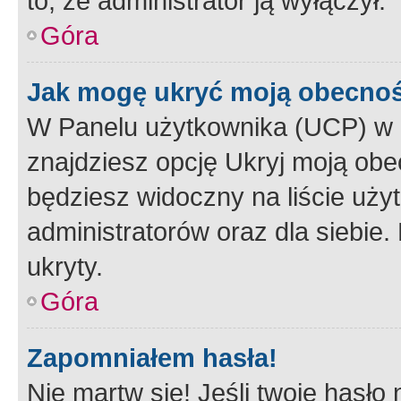
to, że administrator ją wyłączył.
Góra
Jak mogę ukryć moją obecno
W Panelu użytkownika (UCP) w 
znajdziesz opcję Ukryj moją obe
będziesz widoczny na liście użyt
administratorów oraz dla siebie.
ukryty.
Góra
Zapomniałem hasła!
Nie martw się! Jeśli twoje hasło