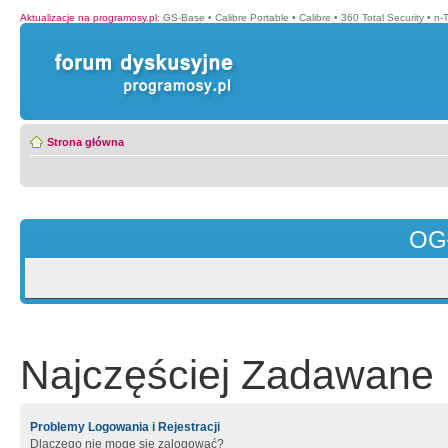
Aktualizacje na programosy.pl
:
GS-Base
•
Calibre Portable
•
Calibre
•
360 Total Security
•
n-
Strona główna
OG
Najczęściej Zadawane 
Problemy Logowania i Rejestracji
Dlaczego nie mogę się zalogować?