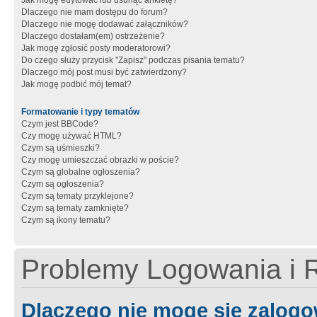
Jak mogę edytować lub usunąć ankietę?
Dlaczego nie mam dostępu do forum?
Dlaczego nie mogę dodawać załączników?
Dlaczego dostałam(em) ostrzeżenie?
Jak mogę zgłosić posty moderatorowi?
Do czego służy przycisk "Zapisz" podczas pisania tematu?
Dlaczego mój post musi być zatwierdzony?
Jak mogę podbić mój temat?
Formatowanie i typy tematów
Czym jest BBCode?
Czy mogę używać HTML?
Czym są uśmieszki?
Czy mogę umieszczać obrazki w poście?
Czym są globalne ogłoszenia?
Czym są ogłoszenia?
Czym są tematy przyklejone?
Czym są tematy zamknięte?
Czym są ikony tematu?
Problemy Logowania i R
Dlaczego nie mogę się zalog