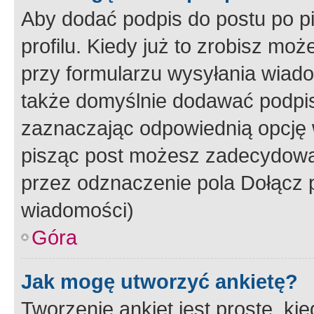
Aby dodać podpis do postu po 
profilu. Kiedy już to zrobisz m
przy formularzu wysyłania wiad
także domyślnie dodawać podpi
zaznaczając odpowiednią opcję 
pisząc post możesz zadecydowa
przez odznaczenie pola Dołącz 
wiadomości)
Góra
Jak mogę utworzyć ankietę?
Tworzenie ankiet jest proste, ki