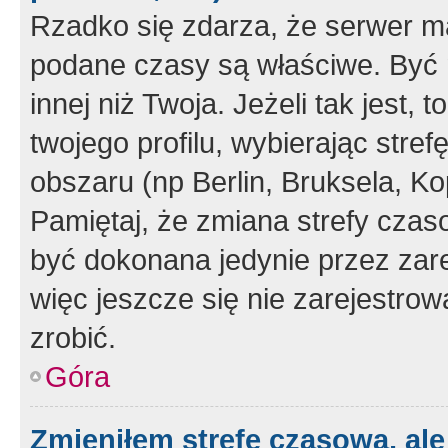
Rzadko się zdarza, że serwer m
podane czasy są właściwe. Być 
innej niż Twoja. Jeżeli tak jest,
twojego profilu, wybierając str
obszaru (np Berlin, Bruksela, Ko
Pamiętaj, że zmiana strefy czas
być dokonana jedynie przez zar
więc jeszcze się nie zarejestrow
zrobić.
Góra
Zmieniłem strefę czasową, ale