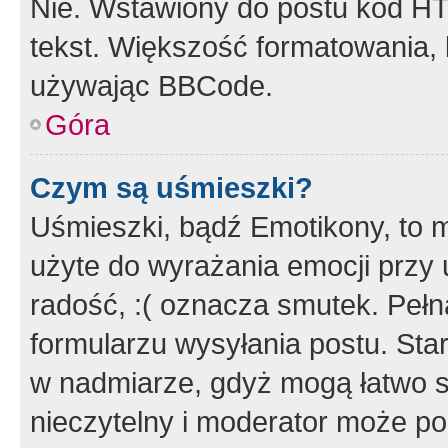
Nie. Wstawiony do postu kod HT
tekst. Większość formatowania
używając BBCode.
Góra
Czym są uśmieszki?
Uśmieszki, bądź Emotikony, to m
użyte do wyrażania emocji przy 
radość, :( oznacza smutek. Pełna
formularzu wysyłania postu. Sta
w nadmiarze, gdyż mogą łatwo s
nieczytelny i moderator może p