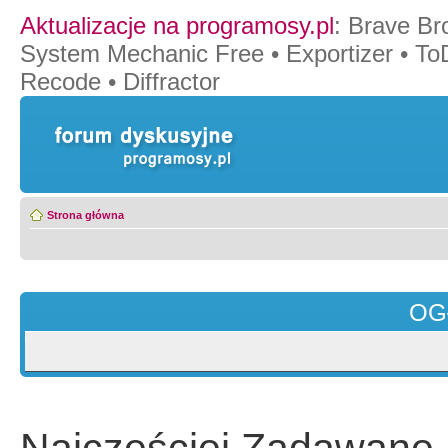
Aktualizacje na programosy.pl
:
Brave Br
System Mechanic Free
•
Exportizer
•
To
Recode
•
Diffractor
Strona główna
OG