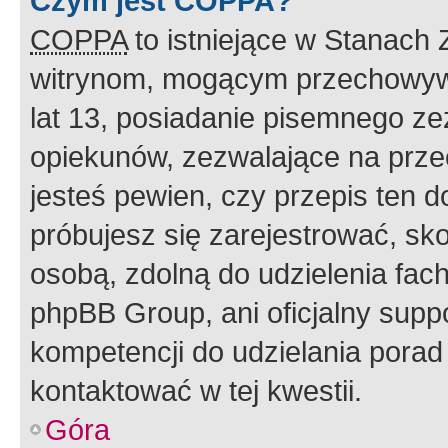
Czym jest COPPA?
COPPA
to istniejące w Stanach
witrynom, mogącym przechowywa
lat 13, posiadanie pisemnego z
opiekunów, zezwalające na przec
jesteś pewien, czy przepis ten do
próbujesz się zarejestrować, sko
osobą, zdolną do udzielenia fac
phpBB Group, ani oficjalny supp
kompetencji do udzielania porad 
kontaktować w tej kwestii.
Góra