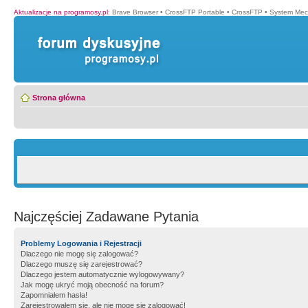
Aktualizacje na programosy.pl
:
Brave Browser
•
CrossFTP Portable
•
CrossFTP
•
System Mec
Strona główna
Najczęściej Zadawane Pytania
Problemy Logowania i Rejestracji
Dlaczego nie mogę się zalogować?
Dlaczego muszę się zarejestrować?
Dlaczego jestem automatycznie wylogowywany?
Jak mogę ukryć moją obecność na forum?
Zapomniałem hasła!
Zarejestrowałem się, ale nie mogę się zalogować!