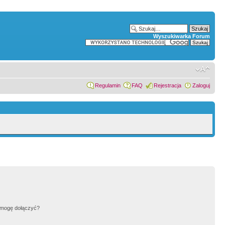
Wyszukiwarka Forum
Regulamin
FAQ
Rejestracja
Zaloguj
h mogę dołączyć?