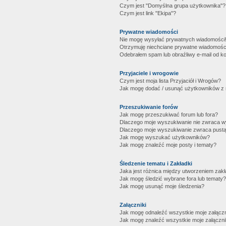
Czym jest "Domyślna grupa użytkownika"?
Czym jest link "Ekipa"?
Prywatne wiadomości
Nie mogę wysyłać prywatnych wiadomości
Otrzymuję niechciane prywatne wiadomośc
Odebrałem spam lub obraźliwy e-mail od ko
Przyjaciele i wrogowie
Czym jest moja lista Przyjaciół i Wrogów?
Jak mogę dodać / usunąć użytkowników z mo
Przeszukiwanie forów
Jak mogę przeszukiwać forum lub fora?
Dlaczego moje wyszukiwanie nie zwraca 
Dlaczego moje wyszukiwanie zwraca pustą
Jak mogę wyszukać użytkowników?
Jak mogę znaleźć moje posty i tematy?
Śledzenie tematu i Zakładki
Jaka jest różnica między utworzeniem zakł
Jak mogę śledzić wybrane fora lub tematy?
Jak mogę usunąć moje śledzenia?
Załączniki
Jak mogę odnaleźć wszystkie moje załączn
Jak mogę znaleźć wszystkie moje załączni