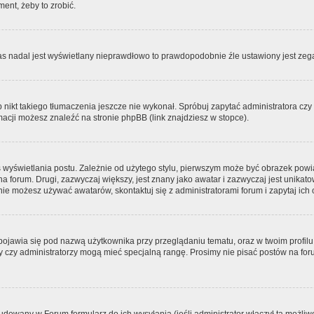
ment, żeby to zrobić.
zas nadal jest wyświetlany nieprawdłowo to prawdopodobnie źle ustawiony jest zega
ikt takiego tłumaczenia jeszcze nie wykonał. Spróbuj zapytać administratora czy m
acji możesz znaleźć na stronie phpBB (link znajdziesz w stopce).
 wyświetlania postu. Zależnie od użytego stylu, pierwszym może być obrazek pow
 na forum. Drugi, zazwyczaj większy, jest znany jako awatar i zazwyczaj jest unik
ie możesz używać awatarów, skontaktuj się z administratorami forum i zapytaj ich 
pojawia się pod nazwą użytkownika przy przeglądaniu tematu, oraz w twoim profilu
zy czy administratorzy mogą mieć specjalną rangę. Prosimy nie pisać postów na for