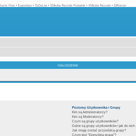
hanic Free
•
Exportizer
•
ToDoList
•
XMedia Recode Portable
•
XMedia Recode
•
Diffractor
OGŁOSZENIE:
Poziomy Użytkownika i Grupy
Kim są Administratorzy?
Kim są Moderatorzy?
Czym są grupy użytkowników?
Gdzie są grupy użytkowników i jak do nic
Jak mogę zostać przywódcą grupy?
Czym jest "Domyślna grupa"?