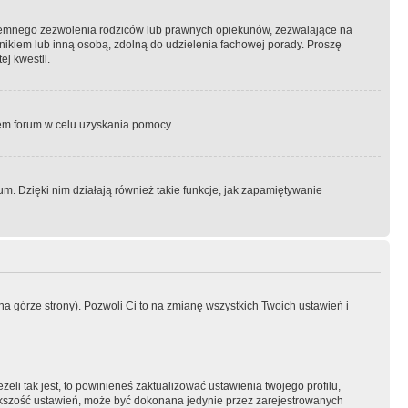
semnego zezwolenia rodziców lub prawnych opiekunów, zezwalające na
awnikiem lub inną osobą, zdolną do udzielenia fachowej porady. Proszę
j kwestii.
orem forum w celu uzyskania pomocy.
. Dzięki nim działają również takie funkcje, jak zapamiętywanie
a górze strony). Pozwoli Ci to na zmianę wszystkich Twoich ustawień i
li tak jest, to powinieneś zaktualizować ustawienia twojego profilu,
większość ustawień, może być dokonana jedynie przez zarejestrowanych