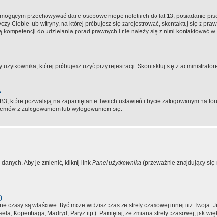
, mogącym przechowywać dane osobowe niepełnoletnich do lat 13, posiadanie pi
yczy Ciebie lub witryny, na której próbujesz się zarejestrować, skontaktuj się z pr
 kompetencji do udzielania porad prawnych i nie należy się z nimi kontaktować w te
użytkownika, której próbujesz użyć przy rejestracji. Skontaktuj się z administrat
?
, które pozwalają na zapamiętanie Twoich ustawień i bycie zalogowanym na forum
blemów z zalogowaniem lub wylogowaniem się.
danych. Aby je zmienić, kliknij link
Panel użytkownika
(przeważnie znajdujący się n
)
czasy są właściwe. Być może widzisz czas ze strefy czasowej innej niż Twoja. Jeże
sela, Kopenhaga, Madryd, Paryż itp.). Pamiętaj, że zmiana strefy czasowej, jak 