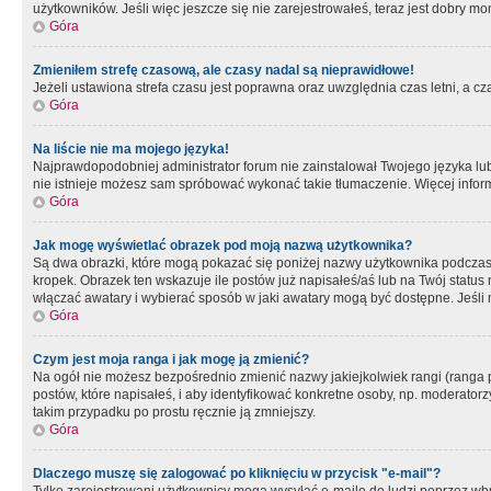
użytkowników. Jeśli więc jeszcze się nie zarejestrowałeś, teraz jest dobry mo
Góra
Zmieniłem strefę czasową, ale czasy nadal są nieprawidłowe!
Jeżeli ustawiona strefa czasu jest poprawna oraz uwzględnia czas letni, a c
Góra
Na liście nie ma mojego języka!
Najprawdopodobniej administrator forum nie zainstalował Twojego języka lub n
nie istnieje możesz sam spróbować wykonać takie tłumaczenie. Więcej inform
Góra
Jak mogę wyświetlać obrazek pod moją nazwą użytkownika?
Są dwa obrazki, które mogą pokazać się poniżej nazwy użytkownika podczas
kropek. Obrazek ten wskazuje ile postów już napisałeś/aś lub na Twój status
włączać awatary i wybierać sposób w jaki awatary mogą być dostępne. Jeśli n
Góra
Czym jest moja ranga i jak mogę ją zmienić?
Na ogół nie możesz bezpośrednio zmienić nazwy jakiejkolwiek rangi (ranga 
postów, które napisałeś, i aby identyfikować konkretne osoby, np. moderator
takim przypadku po prostu ręcznie ją zmniejszy.
Góra
Dlaczego muszę się zalogować po kliknięciu w przycisk "e-mail"?