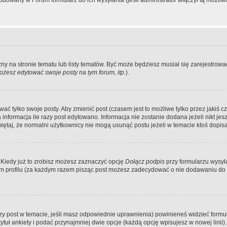
dowany w Forum formularz do ich wysyłania (jeśli administrator włączył tą możliw
zny na stronie tematu lub listy tematów. Być może będziesz musiał się zarejestr
żesz edytować swoje posty na tym forum, itp.
).
 tylko swoje posty. Aby zmienić post (czasem jest to możliwe tylko przez jakiś cz
informacja ile razy post edytowano. Informacja nie zostanie dodana jeżeli nikt je
iętaj, że normalni użytkownicy nie mogą usunąć postu jeżeli w temacie ktoś dopisał
 Kiedy już to zrobisz możesz zaznaczyć opcję
Dołącz podpis
przy formularzu wysy
m profilu (za każdym razem pisząc post możesz zadecydować o nie dodawaniu do 
wszy post w temacie, jeśli masz odpowiednie uprawnienia) powinieneś widzieć formu
uł ankiety i podać przynajmniej dwie opcje (każdą opcję wpisujesz w nowej linii).