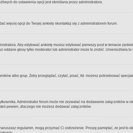
iwych do ustawienia opcji jest określana przez administratora.
dać więcej opcji do Twojej ankiety skontaktuj się z administratorem forum.
nistratora. Aby edytować ankietę musisz edytować pierwszy post w temacie (ankieta
y już oddane głosy tylko moderator lub administrator może to zrobić. Uniemożliwia
ków albo grup. Żeby przeglądać, czytać, pisać, itd. możesz potrzebować specjalny
ytkownika. Administrator forum może nie zezwalać na dodawanie załączników w o
 jesteś pewien, dlaczego nie możesz dodawać załączników.
e naruszasz regulamin, mogą przyznać Ci ostrzeżenie. Proszę pamiętać, że jest to d
tratorem.