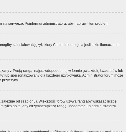
r na serwerze. Poinformuj administratora, aby naprawił ten problem.
ógłby zainstalować język, który Ciebie interesuje a jeśli takie tłumaczenie
iązany z Twoją rangą, najprawdopodobniej w formie gwiazdek, kwadratów lub
atowy lub spersonalizowany dla każdego użytkownika. Administrator forum może
o przyczyny.
, zależnie od szablonu). Większość forów używa rang aby wskazać liczbę
um tylko po to, aby otrzymać wyższą rangę. Moderator lub administrator w