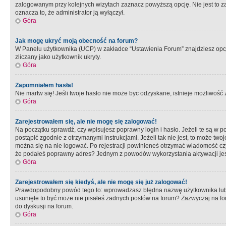
zalogowanym przy kolejnych wizytach zaznacz powyższą opcję. Nie jest to zal
oznacza to, że administrator ją wyłączył.
Góra
Jak mogę ukryć moją obecność na forum?
W Panelu użytkownika (UCP) w zakładce “Ustawienia Forum” znajdziesz opcję 
zliczany jako użytkownik ukryty.
Góra
Zapomniałem hasła!
Nie martw się! Jeśli twoje hasło nie może byc odzyskane, istnieje możliwość z
Góra
Zarejestrowałem się, ale nie mogę się zalogować!
Na początku sprawdź, czy wpisujesz poprawny login i hasło. Jeżeli te są w 
postąpić zgodnie z otrzymanymi instrukcjami. Jeżeli tak nie jest, to może 
można się na nie logować. Po rejestracji powinieneś otrzymać wiadomość czy 
że podałeś poprawny adres? Jednym z powodów wykorzystania aktywacji je
Góra
Zarejestrowałem się kiedyś, ale nie mogę się już zalogować!
Prawdopodobny powód tego to: wprowadzasz błędna nazwę użytkownika lub hasł
usunięte to być może nie pisałeś żadnych postów na forum? Zazwyczaj na fo
do dyskusji na forum.
Góra