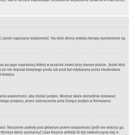
ość). Ma to na celu zapobiegać złośliwemu użytkowniu systemu e-maili przez
ować zanim napiszesz wiadomość. Na dole strony widoku tematu wymienione są
as po jego napisaniu) kliknij w przycisk
zmień
przy danym poście. Jeżeli ktoś
szcze nie dopisał kolejnego postu lub post był edytowany przez moderatora
 kolejny.
łania wiadomości, aby dodać podpis. Możesz także domyślnie dodawać
niego podpisu, przez odznaczenie pola Dołącz podpis w formularzu
larz
Tworzenie ankiety
pod głównym polem wiadomości (jeśli nie widzisz go,
 Możesz także wyznaczyć czas trwania ankiety (0 dla niekończącej się) a