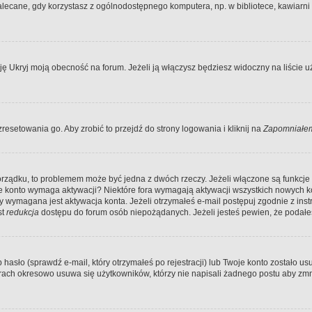
ecane, gdy korzystasz z ogólnodostępnego komputera, np. w bibliotece, kawiarni in
Ukryj moją obecność na forum. Jeżeli ją włączysz będziesz widoczny na liście uży
resetowania go. Aby zrobić to przejdź do strony logowania i kliknij na
Zapomniałem
porządku, to problemem może być jedna z dwóch rzeczy. Jeżeli włączone są funkcj
twoje konto wymaga aktywacji? Niektóre fora wymagają aktywacji wszystkich nowych 
wymagana jest aktywacja konta. Jeżeli otrzymałeś e-mail postępuj zgodnie z instruk
st
redukcja
dostępu do forum osób niepożądanych. Jeżeli jesteś pewien, że podałe
o (sprawdź e-mail, który otrzymałeś po rejestracji) lub Twoje konto zostało usun
rach okresowo usuwa się użytkowników, którzy nie napisali żadnego postu aby zmn