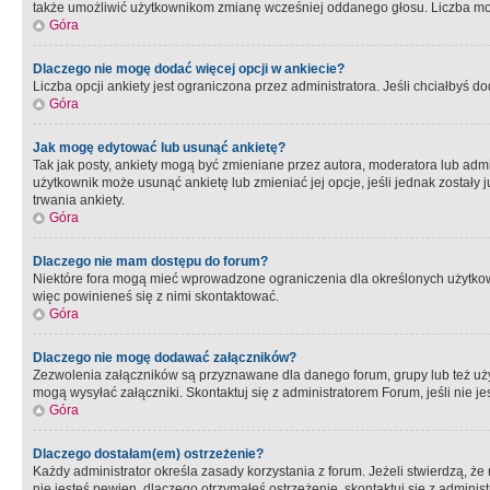
także umożliwić użytkownikom zmianę wcześniej oddanego głosu. Liczba możl
Góra
Dlaczego nie mogę dodać więcej opcji w ankiecie?
Liczba opcji ankiety jest ograniczona przez administratora. Jeśli chciałbyś do
Góra
Jak mogę edytować lub usunąć ankietę?
Tak jak posty, ankiety mogą być zmieniane przez autora, moderatora lub admi
użytkownik może usunąć ankietę lub zmieniać jej opcje, jeśli jednak został
trwania ankiety.
Góra
Dlaczego nie mam dostępu do forum?
Niektóre fora mogą mieć wprowadzone ograniczenia dla określonych użytkowni
więc powinieneś się z nimi skontaktować.
Góra
Dlaczego nie mogę dodawać załączników?
Zezwolenia załączników są przyznawane dla danego forum, grupy lub też uż
mogą wysyłać załączniki. Skontaktuj się z administratorem Forum, jeśli nie
Góra
Dlaczego dostałam(em) ostrzeżenie?
Każdy administrator określa zasady korzystania z forum. Jeżeli stwierdzą, ż
nie jesteś pewien, dlaczego otrzymałeś ostrzeżenie, skontaktuj sie z adminis