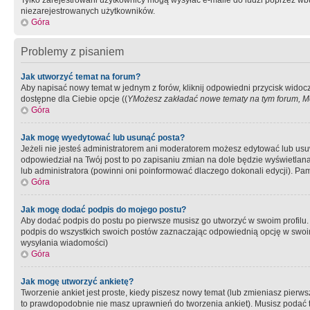
Tylko zarejestrowani użytkownicy mogą wysyłać e-maile do ludzi poprzez wbu
niezarejestrowanych użytkowników.
Góra
Problemy z pisaniem
Jak utworzyć temat na forum?
Aby napisać nowy temat w jednym z forów, kliknij odpowiedni przycisk widoc
dostępne dla Ciebie opcje ((
YMożesz zakładać nowe tematy na tym forum, Mo
Góra
Jak mogę wyedytować lub usunąć posta?
Jeżeli nie jesteś administratorem ani moderatorem możesz edytować lub usuwać
odpowiedział na Twój post to po zapisaniu zmian na dole będzie wyświetlana 
lub administratora (powinni oni poinformować dlaczego dokonali edycji). Pam
Góra
Jak mogę dodać podpis do mojego postu?
Aby dodać podpis do postu po pierwsze musisz go utworzyć w swoim profilu.
podpis do wszystkich swoich postów zaznaczając odpowiednią opcję w swoi
wysyłania wiadomości)
Góra
Jak mogę utworzyć ankietę?
Tworzenie ankiet jest proste, kiedy piszesz nowy temat (lub zmieniasz pier
to prawdopodobnie nie masz uprawnień do tworzenia ankiet). Musisz podać tyt