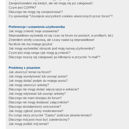
Zarejestrowałem się kiedyś, ale nie mogę się już zalogować!
Czym jest COPPA?
Dlaczego nie mogę się zarejestrować?
Co spowoduje "Usunięcie wszystkich cookies utworzonych przez forum"?
Preferencje i ustawienia użytkownika
Jak mogę zmienić moje ustawienia?
Nieprawidłowo wyświetla mi się czas na forum (w postach, w profilach, itd.)
Zmieniłem strefę czasową, ale czasy nadal są nieprawidłowe!
Na liście nie ma mojego języka!
Jak mogę wyświetlać obrazek pod moją nazwą użytkownika?
Czym jest moja ranga i jak mogę ją zmienić?
Dlaczego muszę się zalogować po kliknięciu w przycisk "e-mail"?
Problemy z pisaniem
Jak utworzyć temat na forum?
Jak mogę wyedytować lub usunąć posta?
Jak mogę dodać podpis do mojego postu?
Jak mogę utworzyć ankietę?
Dlaczego nie mogę dodać więcej opcji w ankiecie?
Jak mogę edytować lub usunąć ankietę?
Dlaczego nie mam dostępu do forum?
Dlaczego nie mogę dodawać załączników?
Dlaczego dostałam(em) ostrzeżenie?
Jak mogę zgłosić posty moderatorowi?
Do czego służy przycisk "Zapisz" podczas pisania tematu?
Dlaczego mój post musi być zatwierdzony?
Jak mogę podbić mój temat?