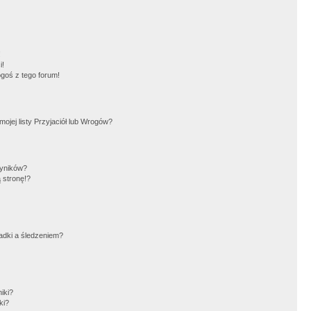
!
i!
goś z tego forum!
jej listy Przyjaciół lub Wrogów?
wyników?
 stronę!?
adki a śledzeniem?
iki?
ki?