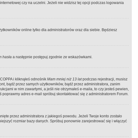
ternetowej czy na uczelni. Jeżeli nie widzisz tej opcji podczas logowania
tkowników online tylko dla administratorów oraz dla siebie. Będziesz
 hasła
a następnie postępuj zgodnie ze wskazówkami.
e COPPA i kliknąłeś odnośnik
Mam mniej niż 13 lat
podczas rejestracji, musisz
kont, bądź przez samych użytkowników, bądź przez administratora, zanim
cjami w nim zawartymi, a jeśli nie otrzymałeś e-maila, to czy jesteś pewien,
ś poprawmy adres e-mail spróbuj skontaktować się z administratorem Forum.
ięte przez administratora z jakiegoś powodu. Jeżeli Twoje konto zostało
iejszyć rozmiar bazy danych. Spróbuj ponownie zarejestrować się i włączyć