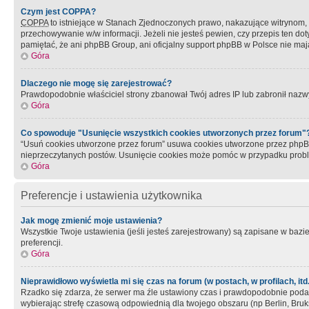
Czym jest COPPA?
COPPA
to istniejące w Stanach Zjednoczonych prawo, nakazujące witrynom
przechowywanie w/w informacji. Jeżeli nie jesteś pewien, czy przepis ten dot
pamiętać, że ani phpBB Group, ani oficjalny support phpBB w Polsce nie mają
Góra
Dlaczego nie mogę się zarejestrować?
Prawdopodobnie właściciel strony zbanował Twój adres IP lub zabronił nazwy 
Góra
Co spowoduje "Usunięcie wszystkich cookies utworzonych przez forum"
“Usuń cookies utworzone przez forum” usuwa cookies utworzone przez phpBB3
nieprzeczytanych postów. Usunięcie cookies może pomóc w przypadku pro
Góra
Preferencje i ustawienia użytkownika
Jak mogę zmienić moje ustawienia?
Wszystkie Twoje ustawienia (jeśli jesteś zarejestrowany) są zapisane w bazie 
preferencji.
Góra
Nieprawidłowo wyświetla mi się czas na forum (w postach, w profilach, itd.
Rzadko się zdarza, że serwer ma źle ustawiony czas i prawdopodobnie podane 
wybierając strefę czasową odpowiednią dla twojego obszaru (np Berlin, Bruk