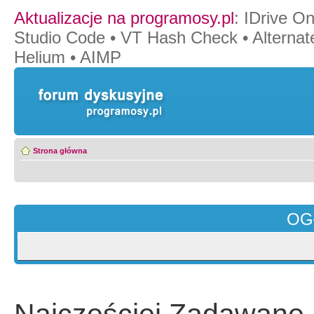
Aktualizacje na programosy.pl
:
IDrive O
Studio Code
•
VT Hash Check
•
Alternat
Helium
•
AIMP
Strona główna
OG