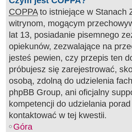
Czym jest COPPA?
COPPA
to istniejące w Stanach
witrynom, mogącym przechowywa
lat 13, posiadanie pisemnego z
opiekunów, zezwalające na przec
jesteś pewien, czy przepis ten do
próbujesz się zarejestrować, sko
osobą, zdolną do udzielenia fac
phpBB Group, ani oficjalny supp
kompetencji do udzielania porad 
kontaktować w tej kwestii.
Góra