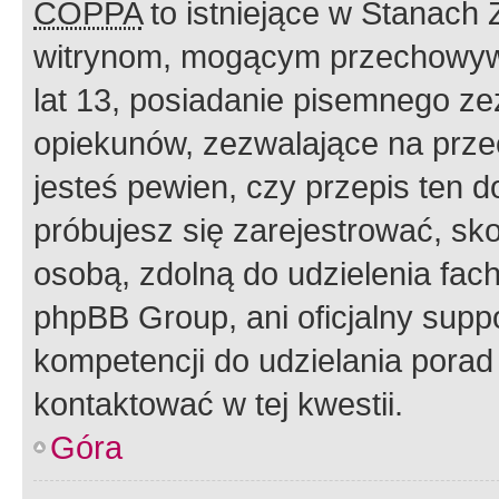
COPPA
to istniejące w Stanach
witrynom, mogącym przechowywa
lat 13, posiadanie pisemnego z
opiekunów, zezwalające na przec
jesteś pewien, czy przepis ten do
próbujesz się zarejestrować, sko
osobą, zdolną do udzielenia fac
phpBB Group, ani oficjalny supp
kompetencji do udzielania porad 
kontaktować w tej kwestii.
Góra