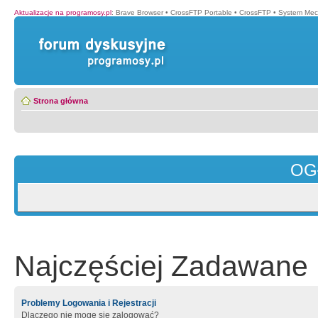
Aktualizacje na programosy.pl
:
Brave Browser
•
CrossFTP Portable
•
CrossFTP
•
System Mec
Strona główna
OG
Najczęściej Zadawane 
Problemy Logowania i Rejestracji
Dlaczego nie mogę się zalogować?