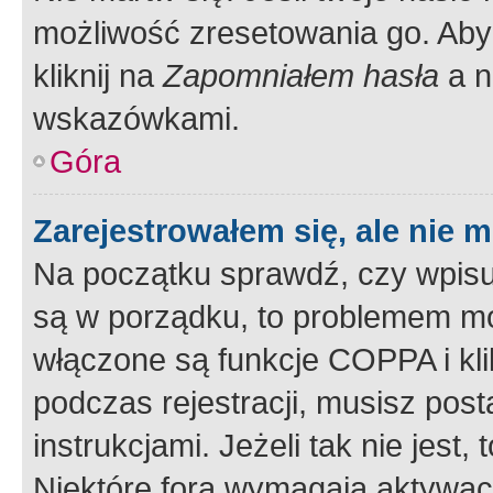
możliwość zresetowania go. Aby 
kliknij na
Zapomniałem hasła
a n
wskazówkami.
Góra
Zarejestrowałem się, ale nie 
Na początku sprawdź, czy wpisuj
są w porządku, to problemem mo
włączone są funkcje COPPA i kl
podczas rejestracji, musisz pos
instrukcjami. Jeżeli tak nie jes
Niektóre fora wymagają aktywac