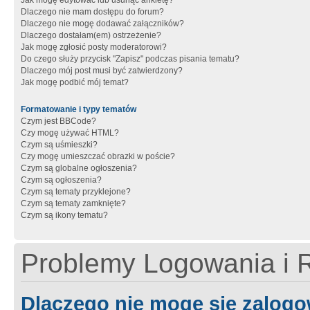
Jak mogę edytować lub usunąć ankietę?
Dlaczego nie mam dostępu do forum?
Dlaczego nie mogę dodawać załączników?
Dlaczego dostałam(em) ostrzeżenie?
Jak mogę zgłosić posty moderatorowi?
Do czego służy przycisk "Zapisz" podczas pisania tematu?
Dlaczego mój post musi być zatwierdzony?
Jak mogę podbić mój temat?
Formatowanie i typy tematów
Czym jest BBCode?
Czy mogę używać HTML?
Czym są uśmieszki?
Czy mogę umieszczać obrazki w poście?
Czym są globalne ogłoszenia?
Czym są ogłoszenia?
Czym są tematy przyklejone?
Czym są tematy zamknięte?
Czym są ikony tematu?
Problemy Logowania i R
Dlaczego nie mogę się zalog