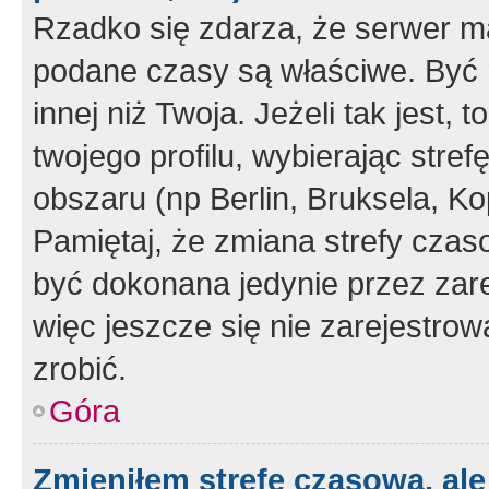
Rzadko się zdarza, że serwer m
podane czasy są właściwe. Być 
innej niż Twoja. Jeżeli tak jest,
twojego profilu, wybierając str
obszaru (np Berlin, Bruksela, Ko
Pamiętaj, że zmiana strefy czas
być dokonana jedynie przez zar
więc jeszcze się nie zarejestrow
zrobić.
Góra
Zmieniłem strefę czasową, ale