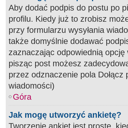
Aby dodać podpis do postu po 
profilu. Kiedy już to zrobisz m
przy formularzu wysyłania wiad
także domyślnie dodawać podpi
zaznaczając odpowiednią opcję 
pisząc post możesz zadecydowa
przez odznaczenie pola Dołącz 
wiadomości)
Góra
Jak mogę utworzyć ankietę?
Tworzenie ankiet jest proste, ki