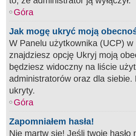
to, że administrator ją wyłączył.
Góra
Jak mogę ukryć moją obecno
W Panelu użytkownika (UCP) w 
znajdziesz opcję Ukryj moją obe
będziesz widoczny na liście użyt
administratorów oraz dla siebie.
ukryty.
Góra
Zapomniałem hasła!
Nie martw się! Jeśli twoje hasło