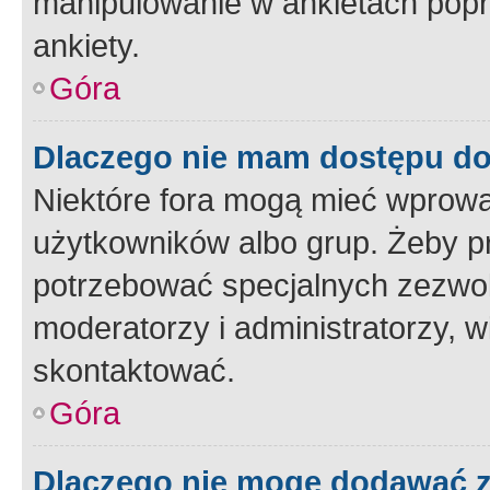
manipulowanie w ankietach popr
ankiety.
Góra
Dlaczego nie mam dostępu d
Niektóre fora mogą mieć wprowa
użytkowników albo grup. Żeby pr
potrzebować specjalnych zezwole
moderatorzy i administratorzy, w
skontaktować.
Góra
Dlaczego nie mogę dodawać 