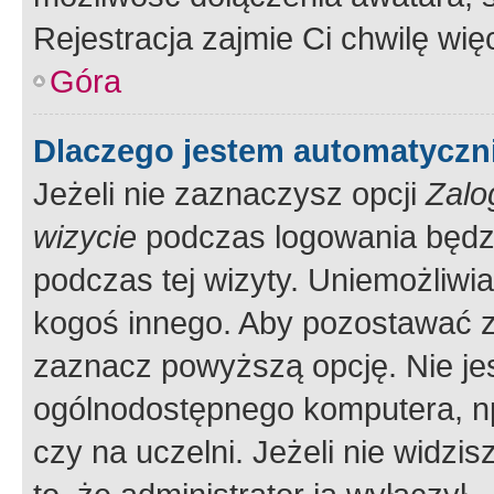
Rejestracja zajmie Ci chwilę wi
Góra
Dlaczego jestem automatycz
Jeżeli nie zaznaczysz opcji
Zalo
wizycie
podczas logowania będzi
podczas tej wizyty. Uniemożliwi
kogoś innego. Aby pozostawać 
zaznacz powyższą opcję. Nie jes
ogólnodostępnego komputera, np.
czy na uczelni. Jeżeli nie widzi