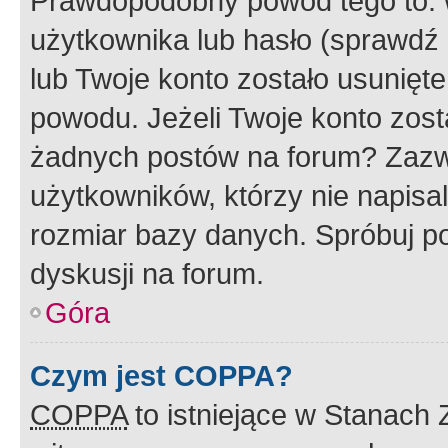
Prawdopodobny powód tego to:
użytkownika lub hasło (sprawdź e
lub Twoje konto zostało usunięte
powodu. Jeżeli Twoje konto zost
żadnych postów na forum? Zazw
użytkowników, którzy nie napisa
rozmiar bazy danych. Spróbuj po
dyskusji na forum.
Góra
Czym jest COPPA?
COPPA
to istniejące w Stanach