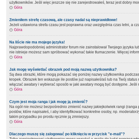
użytkowników. Jeśli więc jeszcze się nie zarejestrowałeś, teraz jest dobry mo
Góra
Zmieniłem strefę czasową, ale czasy nadal są nieprawidłowe!
Jeżeli ustawiona strefa czasu jest poprawna oraz uwzględnia czas letni, a c
Góra
Na liście nie ma mojego języka!
Najprawdopodobniej administrator forum nie zainstalował Twojego języka lub n
nie istnieje możesz sam spróbować wykonać takie tłumaczenie. Więcej inform
Góra
Jak mogę wyświetlać obrazek pod moją nazwą użytkownika?
Są dwa obrazki, które mogą pokazać się poniżej nazwy użytkownika podczas
kropek. Obrazek ten wskazuje ile postów już napisałeś/aś lub na Twój status
włączać awatary i wybierać sposób w jaki awatary mogą być dostępne. Jeśli n
Góra
Czym jest moja ranga i jak mogę ją zmienić?
Na ogół nie możesz bezpośrednio zmienić nazwy jakiejkolwiek rangi (ranga 
postów, które napisałeś, i aby identyfikować konkretne osoby, np. moderator
takim przypadku po prostu ręcznie ją zmniejszy.
Góra
Dlaczego muszę się zalogować po kliknięciu w przycisk "e-mail"?