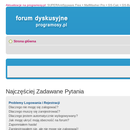
Aktualizacje na programosy.pl
:
SUPERAntiSpyware Free
•
MailWasher Pro
•
GS-Calc
•
GS-B
Strona główna
Najczęściej Zadawane Pytania
Problemy Logowania i Rejestracji
Dlaczego nie mogę się zalogować?
Dlaczego muszę się zarejestrować?
Dlaczego jestem automatycznie wylogowywany?
Jak mogę ukryć moją obecność na forum?
Zapomniałem hasła!
Zarejestrowałem się, ale nie mogę się zalogować!