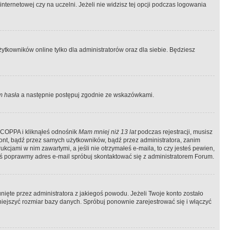
ternetowej czy na uczelni. Jeżeli nie widzisz tej opcji podczas logowania
tkowników online tylko dla administratorów oraz dla siebie. Będziesz
 hasła
a następnie postępuj zgodnie ze wskazówkami.
e COPPA i kliknąłeś odnośnik
Mam mniej niż 13 lat
podczas rejestracji, musisz
kont, bądź przez samych użytkowników, bądź przez administratora, zanim
cjami w nim zawartymi, a jeśli nie otrzymałeś e-maila, to czy jesteś pewien,
ś poprawmy adres e-mail spróbuj skontaktować się z administratorem Forum.
ięte przez administratora z jakiegoś powodu. Jeżeli Twoje konto zostało
iejszyć rozmiar bazy danych. Spróbuj ponownie zarejestrować się i włączyć