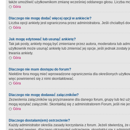
także umożliwić użytkownikom zmianę wcześniej oddanego głosu. Liczba możl
Góra
Dlaczego nie mogę dodać więcej opcji w ankiecie?
Liczba opcji ankiety jest ograniczona przez administratora. Jeśli chciałbyś do
Góra
Jak mogę edytować lub usunąć ankietę?
Tak jak posty, ankiety mogą być zmieniane przez autora, moderatora lub admi
użytkownik może usunąć ankietę lub zmieniać jej opcje, jeśli jednak został
trwania ankiety.
Góra
Dlaczego nie mam dostępu do forum?
Niektóre fora mogą mieć wprowadzone ograniczenia dla określonych użytkowni
więc powinieneś się z nimi skontaktować.
Góra
Dlaczego nie mogę dodawać załączników?
Zezwolenia załączników są przyznawane dla danego forum, grupy lub też uż
mogą wysyłać załączniki. Skontaktuj się z administratorem Forum, jeśli nie
Góra
Dlaczego dostałam(em) ostrzeżenie?
Każdy administrator określa zasady korzystania z forum. Jeżeli stwierdzą, ż
nie jesteś pewien, dlaczego otrzymałeś ostrzeżenie, skontaktuj sie z adminis