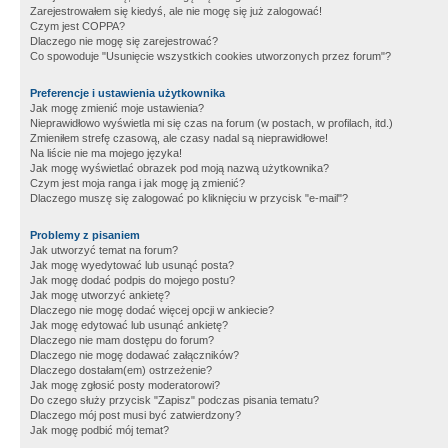
Zarejestrowałem się kiedyś, ale nie mogę się już zalogować!
Czym jest COPPA?
Dlaczego nie mogę się zarejestrować?
Co spowoduje "Usunięcie wszystkich cookies utworzonych przez forum"?
Preferencje i ustawienia użytkownika
Jak mogę zmienić moje ustawienia?
Nieprawidłowo wyświetla mi się czas na forum (w postach, w profilach, itd.)
Zmieniłem strefę czasową, ale czasy nadal są nieprawidłowe!
Na liście nie ma mojego języka!
Jak mogę wyświetlać obrazek pod moją nazwą użytkownika?
Czym jest moja ranga i jak mogę ją zmienić?
Dlaczego muszę się zalogować po kliknięciu w przycisk "e-mail"?
Problemy z pisaniem
Jak utworzyć temat na forum?
Jak mogę wyedytować lub usunąć posta?
Jak mogę dodać podpis do mojego postu?
Jak mogę utworzyć ankietę?
Dlaczego nie mogę dodać więcej opcji w ankiecie?
Jak mogę edytować lub usunąć ankietę?
Dlaczego nie mam dostępu do forum?
Dlaczego nie mogę dodawać załączników?
Dlaczego dostałam(em) ostrzeżenie?
Jak mogę zgłosić posty moderatorowi?
Do czego służy przycisk "Zapisz" podczas pisania tematu?
Dlaczego mój post musi być zatwierdzony?
Jak mogę podbić mój temat?