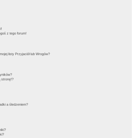
!
i!
goś z tego forum!
jej listy Przyjaciół lub Wrogów?
wyników?
 stronę!?
adki a śledzeniem?
iki?
ki?