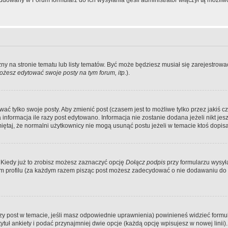
dowany w Forum formularz do ich wysyłania (jeśli administrator włączył tą możliw
zny na stronie tematu lub listy tematów. Być może będziesz musiał się zarejestr
żesz edytować swoje posty na tym forum, itp.
).
 tylko swoje posty. Aby zmienić post (czasem jest to możliwe tylko przez jakiś cz
informacja ile razy post edytowano. Informacja nie zostanie dodana jeżeli nikt je
iętaj, że normalni użytkownicy nie mogą usunąć postu jeżeli w temacie ktoś dopisał
 Kiedy już to zrobisz możesz zaznaczyć opcję
Dołącz podpis
przy formularzu wysy
m profilu (za każdym razem pisząc post możesz zadecydować o nie dodawaniu do 
wszy post w temacie, jeśli masz odpowiednie uprawnienia) powinieneś widzieć formu
uł ankiety i podać przynajmniej dwie opcje (każdą opcję wpisujesz w nowej linii).