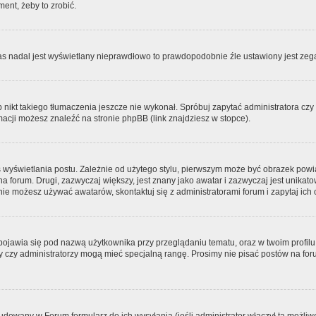
ment, żeby to zrobić.
zas nadal jest wyświetlany nieprawdłowo to prawdopodobnie źle ustawiony jest zega
ikt takiego tłumaczenia jeszcze nie wykonał. Spróbuj zapytać administratora czy m
acji możesz znaleźć na stronie phpBB (link znajdziesz w stopce).
 wyświetlania postu. Zależnie od użytego stylu, pierwszym może być obrazek pow
 na forum. Drugi, zazwyczaj większy, jest znany jako awatar i zazwyczaj jest unik
ie możesz używać awatarów, skontaktuj się z administratorami forum i zapytaj ich 
pojawia się pod nazwą użytkownika przy przeglądaniu tematu, oraz w twoim profilu
zy czy administratorzy mogą mieć specjalną rangę. Prosimy nie pisać postów na for