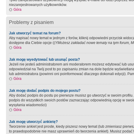
Tylko zarejestrowani użytkownicy mogą wysyłać e-maile do ludzi poprzez wbu
niezarejestrowanych użytkowników.
Góra
Problemy z pisaniem
Jak utworzyć temat na forum?
Aby napisać nowy temat w jednym z forów, kliknij odpowiedni przycisk widoc
dostępne dla Ciebie opcje ((
YMożesz zakładać nowe tematy na tym forum, Mo
Góra
Jak mogę wyedytować lub usunąć posta?
Jeżeli nie jesteś administratorem ani moderatorem możesz edytować lub usuwać
odpowiedział na Twój post to po zapisaniu zmian na dole będzie wyświetlana 
lub administratora (powinni oni poinformować dlaczego dokonali edycji). Pam
Góra
Jak mogę dodać podpis do mojego postu?
Aby dodać podpis do postu po pierwsze musisz go utworzyć w swoim profilu.
podpis do wszystkich swoich postów zaznaczając odpowiednią opcję w swoi
wysyłania wiadomości)
Góra
Jak mogę utworzyć ankietę?
Tworzenie ankiet jest proste, kiedy piszesz nowy temat (lub zmieniasz pier
to prawdopodobnie nie masz uprawnień do tworzenia ankiet). Musisz podać tyt