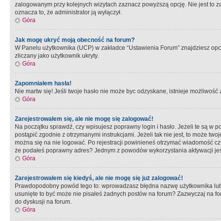
zalogowanym przy kolejnych wizytach zaznacz powyższą opcję. Nie jest to zal
oznacza to, że administrator ją wyłączył.
Góra
Jak mogę ukryć moją obecność na forum?
W Panelu użytkownika (UCP) w zakładce “Ustawienia Forum” znajdziesz opcję 
zliczany jako użytkownik ukryty.
Góra
Zapomniałem hasła!
Nie martw się! Jeśli twoje hasło nie może byc odzyskane, istnieje możliwość z
Góra
Zarejestrowałem się, ale nie mogę się zalogować!
Na początku sprawdź, czy wpisujesz poprawny login i hasło. Jeżeli te są w 
postąpić zgodnie z otrzymanymi instrukcjami. Jeżeli tak nie jest, to może 
można się na nie logować. Po rejestracji powinieneś otrzymać wiadomość czy 
że podałeś poprawny adres? Jednym z powodów wykorzystania aktywacji je
Góra
Zarejestrowałem się kiedyś, ale nie mogę się już zalogować!
Prawdopodobny powód tego to: wprowadzasz błędna nazwę użytkownika lub hasł
usunięte to być może nie pisałeś żadnych postów na forum? Zazwyczaj na fo
do dyskusji na forum.
Góra