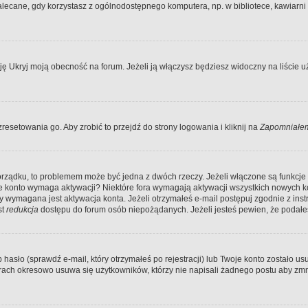
ecane, gdy korzystasz z ogólnodostępnego komputera, np. w bibliotece, kawiarni in
Ukryj moją obecność na forum. Jeżeli ją włączysz będziesz widoczny na liście uży
resetowania go. Aby zrobić to przejdź do strony logowania i kliknij na
Zapomniałem
porządku, to problemem może być jedna z dwóch rzeczy. Jeżeli włączone są funkcj
twoje konto wymaga aktywacji? Niektóre fora wymagają aktywacji wszystkich nowych 
wymagana jest aktywacja konta. Jeżeli otrzymałeś e-mail postępuj zgodnie z instruk
st
redukcja
dostępu do forum osób niepożądanych. Jeżeli jesteś pewien, że podałe
o (sprawdź e-mail, który otrzymałeś po rejestracji) lub Twoje konto zostało usun
rach okresowo usuwa się użytkowników, którzy nie napisali żadnego postu aby zmn