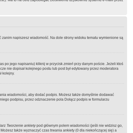
ość). Ma to na celu zapobiegać złośliwemu użytkowniu systemu e-maili przez
ować zanim napiszesz wiadomość. Na dole strony widoku tematu wymienione są
as po jego napisaniu) kliknij w przycisk
zmień
przy danym poście. Jeżeli ktoś
szcze nie dopisał kolejnego postu lub post był edytowany przez moderatora
 kolejny.
łania wiadomości, aby dodać podpis. Możesz także domyślnie dodawać
niego podpisu, przez odznaczenie pola Dołącz podpis w formularzu
larz
Tworzenie ankiety
pod głównym polem wiadomości (jeśli nie widzisz go,
 Możesz także wyznaczyć czas trwania ankiety (0 dla niekończącej się) a