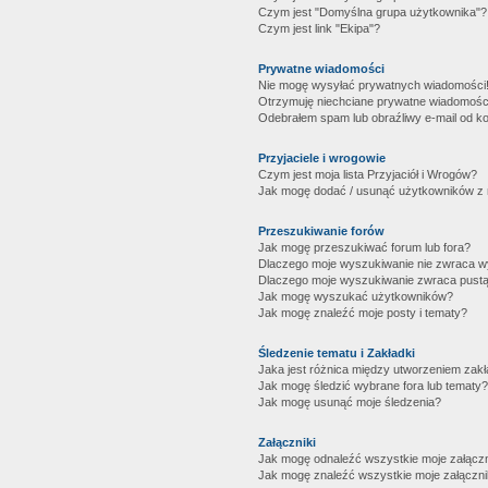
Czym jest "Domyślna grupa użytkownika"?
Czym jest link "Ekipa"?
Prywatne wiadomości
Nie mogę wysyłać prywatnych wiadomości
Otrzymuję niechciane prywatne wiadomośc
Odebrałem spam lub obraźliwy e-mail od ko
Przyjaciele i wrogowie
Czym jest moja lista Przyjaciół i Wrogów?
Jak mogę dodać / usunąć użytkowników z mo
Przeszukiwanie forów
Jak mogę przeszukiwać forum lub fora?
Dlaczego moje wyszukiwanie nie zwraca 
Dlaczego moje wyszukiwanie zwraca pustą
Jak mogę wyszukać użytkowników?
Jak mogę znaleźć moje posty i tematy?
Śledzenie tematu i Zakładki
Jaka jest różnica między utworzeniem zakł
Jak mogę śledzić wybrane fora lub tematy?
Jak mogę usunąć moje śledzenia?
Załączniki
Jak mogę odnaleźć wszystkie moje załączn
Jak mogę znaleźć wszystkie moje załączni