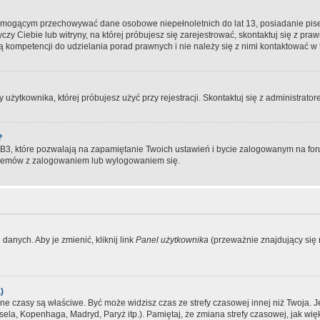
, mogącym przechowywać dane osobowe niepełnoletnich do lat 13, posiadanie pi
yczy Ciebie lub witryny, na której próbujesz się zarejestrować, skontaktuj się z pr
 kompetencji do udzielania porad prawnych i nie należy się z nimi kontaktować w te
użytkownika, której próbujesz użyć przy rejestracji. Skontaktuj się z administrat
?
, które pozwalają na zapamiętanie Twoich ustawień i bycie zalogowanym na forum
blemów z zalogowaniem lub wylogowaniem się.
danych. Aby je zmienić, kliknij link
Panel użytkownika
(przeważnie znajdujący się n
)
czasy są właściwe. Być może widzisz czas ze strefy czasowej innej niż Twoja. Jeże
sela, Kopenhaga, Madryd, Paryż itp.). Pamiętaj, że zmiana strefy czasowej, jak 