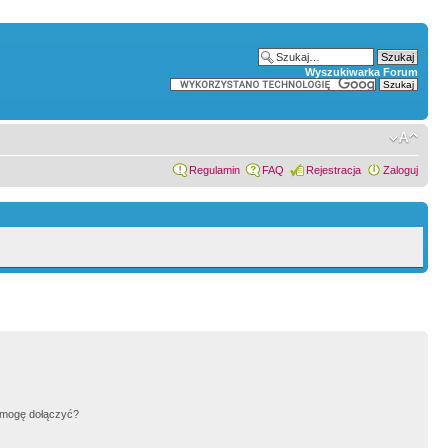
Wyszukiwarka Forum
Regulamin
FAQ
Rejestracja
Zaloguj
h mogę dołączyć?