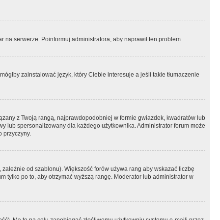
r na serwerze. Poinformuj administratora, aby naprawił ten problem.
ógłby zainstalować język, który Ciebie interesuje a jeśli takie tłumaczenie
iązany z Twoją rangą, najprawdopodobniej w formie gwiazdek, kwadratów lub
atowy lub spersonalizowany dla każdego użytkownika. Administrator forum może
o przyczyny.
, zależnie od szablonu). Większość forów używa rang aby wskazać liczbę
um tylko po to, aby otrzymać wyższą rangę. Moderator lub administrator w