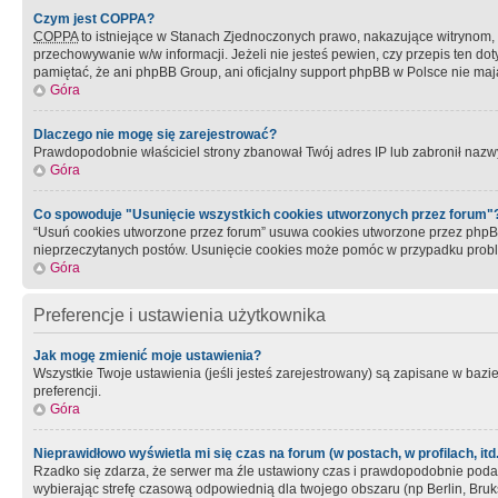
Czym jest COPPA?
COPPA
to istniejące w Stanach Zjednoczonych prawo, nakazujące witrynom
przechowywanie w/w informacji. Jeżeli nie jesteś pewien, czy przepis ten dot
pamiętać, że ani phpBB Group, ani oficjalny support phpBB w Polsce nie mają
Góra
Dlaczego nie mogę się zarejestrować?
Prawdopodobnie właściciel strony zbanował Twój adres IP lub zabronił nazwy 
Góra
Co spowoduje "Usunięcie wszystkich cookies utworzonych przez forum"
“Usuń cookies utworzone przez forum” usuwa cookies utworzone przez phpBB3
nieprzeczytanych postów. Usunięcie cookies może pomóc w przypadku pro
Góra
Preferencje i ustawienia użytkownika
Jak mogę zmienić moje ustawienia?
Wszystkie Twoje ustawienia (jeśli jesteś zarejestrowany) są zapisane w bazie 
preferencji.
Góra
Nieprawidłowo wyświetla mi się czas na forum (w postach, w profilach, itd.
Rzadko się zdarza, że serwer ma źle ustawiony czas i prawdopodobnie podane 
wybierając strefę czasową odpowiednią dla twojego obszaru (np Berlin, Bruk