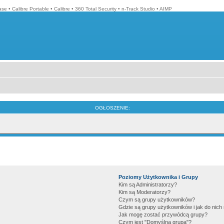
ase
•
Calibre Portable
•
Calibre
•
360 Total Security
•
n-Track Studio
•
AIMP
OGŁOSZENIE:
Poziomy Użytkownika i Grupy
Kim są Administratorzy?
Kim są Moderatorzy?
Czym są grupy użytkowników?
Gdzie są grupy użytkowników i jak do nic
Jak mogę zostać przywódcą grupy?
Czym jest "Domyślna grupa"?