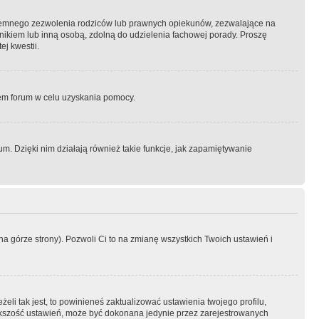
semnego zezwolenia rodziców lub prawnych opiekunów, zezwalające na
awnikiem lub inną osobą, zdolną do udzielenia fachowej porady. Proszę
j kwestii.
orem forum w celu uzyskania pomocy.
. Dzięki nim działają również takie funkcje, jak zapamiętywanie
a górze strony). Pozwoli Ci to na zmianę wszystkich Twoich ustawień i
li tak jest, to powinieneś zaktualizować ustawienia twojego profilu,
większość ustawień, może być dokonana jedynie przez zarejestrowanych