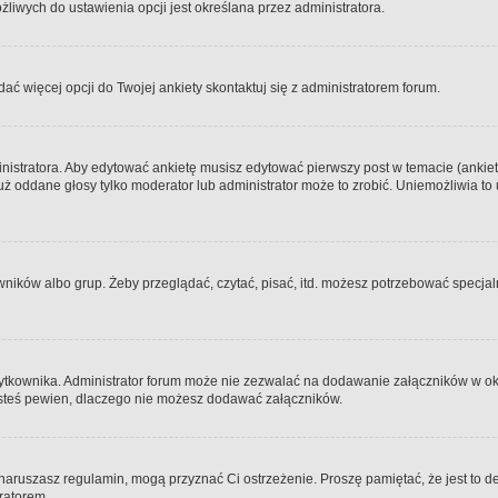
iwych do ustawienia opcji jest określana przez administratora.
dać więcej opcji do Twojej ankiety skontaktuj się z administratorem forum.
nistratora. Aby edytować ankietę musisz edytować pierwszy post w temacie (ankieta
y już oddane głosy tylko moderator lub administrator może to zrobić. Uniemożliwia
ków albo grup. Żeby przeglądać, czytać, pisać, itd. możesz potrzebować specjalny
ytkownika. Administrator forum może nie zezwalać na dodawanie załączników w o
 jesteś pewien, dlaczego nie możesz dodawać załączników.
e naruszasz regulamin, mogą przyznać Ci ostrzeżenie. Proszę pamiętać, że jest to d
tratorem.