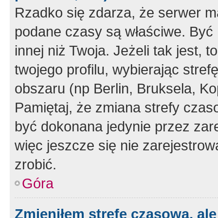
Rzadko się zdarza, że serwer m
podane czasy są właściwe. Być 
innej niż Twoja. Jeżeli tak jest,
twojego profilu, wybierając str
obszaru (np Berlin, Bruksela, Ko
Pamiętaj, że zmiana strefy czas
być dokonana jedynie przez zar
więc jeszcze się nie zarejestrow
zrobić.
Góra
Zmieniłem strefę czasową, ale