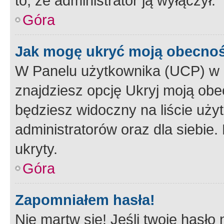
to, że administrator ją wyłączył.
Góra
Jak mogę ukryć moją obecno
W Panelu użytkownika (UCP) w 
znajdziesz opcję Ukryj moją obe
będziesz widoczny na liście użyt
administratorów oraz dla siebie.
ukryty.
Góra
Zapomniałem hasła!
Nie martw się! Jeśli twoje hasło