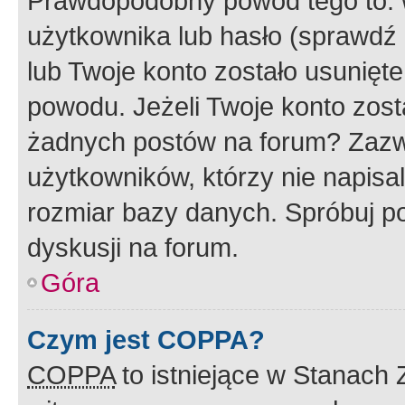
Prawdopodobny powód tego to:
użytkownika lub hasło (sprawdź e
lub Twoje konto zostało usunięte
powodu. Jeżeli Twoje konto zost
żadnych postów na forum? Zazw
użytkowników, którzy nie napisa
rozmiar bazy danych. Spróbuj po
dyskusji na forum.
Góra
Czym jest COPPA?
COPPA
to istniejące w Stanach