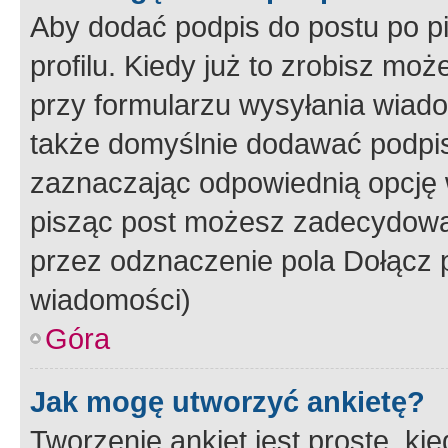
Aby dodać podpis do postu po 
profilu. Kiedy już to zrobisz m
przy formularzu wysyłania wiad
także domyślnie dodawać podpi
zaznaczając odpowiednią opcję 
pisząc post możesz zadecydowa
przez odznaczenie pola Dołącz 
wiadomości)
Góra
Jak mogę utworzyć ankietę?
Tworzenie ankiet jest proste, ki