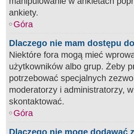
manipulowanie w ankietach popr
ankiety.
Góra
Dlaczego nie mam dostępu d
Niektóre fora mogą mieć wprowa
użytkowników albo grup. Żeby pr
potrzebować specjalnych zezwole
moderatorzy i administratorzy, w
skontaktować.
Góra
Dlaczego nie mogę dodawać 