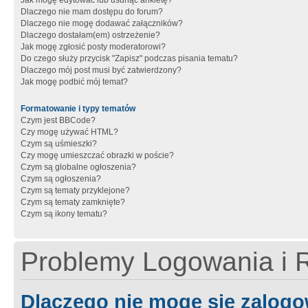
Jak mogę edytować lub usunąć ankietę?
Dlaczego nie mam dostępu do forum?
Dlaczego nie mogę dodawać załączników?
Dlaczego dostałam(em) ostrzeżenie?
Jak mogę zgłosić posty moderatorowi?
Do czego służy przycisk "Zapisz" podczas pisania tematu?
Dlaczego mój post musi być zatwierdzony?
Jak mogę podbić mój temat?
Formatowanie i typy tematów
Czym jest BBCode?
Czy mogę używać HTML?
Czym są uśmieszki?
Czy mogę umieszczać obrazki w poście?
Czym są globalne ogłoszenia?
Czym są ogłoszenia?
Czym są tematy przyklejone?
Czym są tematy zamknięte?
Czym są ikony tematu?
Problemy Logowania i R
Dlaczego nie mogę się zalog