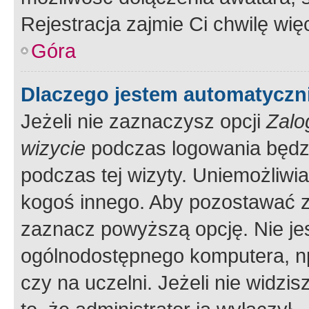
Rejestracja zajmie Ci chwilę wi
Góra
Dlaczego jestem automatycz
Jeżeli nie zaznaczysz opcji
Zalo
wizycie
podczas logowania będzi
podczas tej wizyty. Uniemożliwi
kogoś innego. Aby pozostawać 
zaznacz powyższą opcję. Nie jes
ogólnodostępnego komputera, np.
czy na uczelni. Jeżeli nie widzi