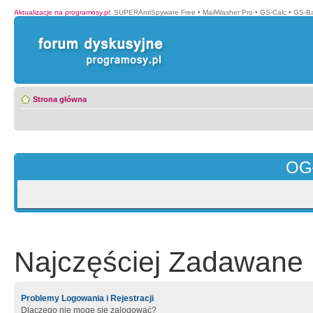
Aktualizacje na programosy.pl
:
SUPERAntiSpyware Free
•
MailWasher Pro
•
GS-Calc
•
GS-B
Strona główna
OG
Najczęściej Zadawane 
Problemy Logowania i Rejestracji
Dlaczego nie mogę się zalogować?