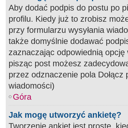
Aby dodać podpis do postu po 
profilu. Kiedy już to zrobisz m
przy formularzu wysyłania wiad
także domyślnie dodawać podpi
zaznaczając odpowiednią opcję 
pisząc post możesz zadecydowa
przez odznaczenie pola Dołącz 
wiadomości)
Góra
Jak mogę utworzyć ankietę?
Tworzenie ankiet jest proste, ki