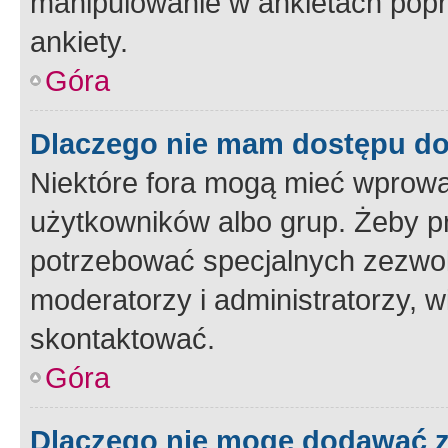
manipulowanie w ankietach popr
ankiety.
Góra
Dlaczego nie mam dostępu d
Niektóre fora mogą mieć wprowa
użytkowników albo grup. Żeby pr
potrzebować specjalnych zezwole
moderatorzy i administratorzy, w
skontaktować.
Góra
Dlaczego nie mogę dodawać 