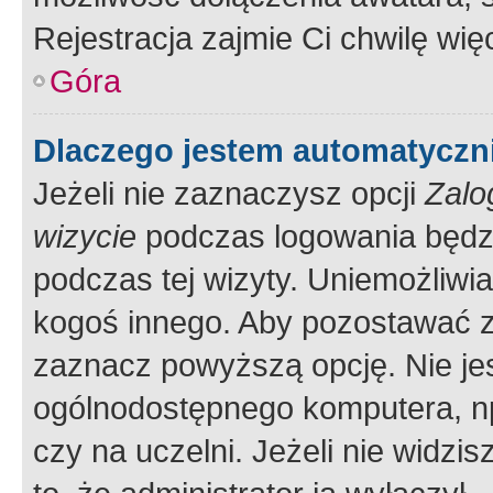
Rejestracja zajmie Ci chwilę wi
Góra
Dlaczego jestem automatycz
Jeżeli nie zaznaczysz opcji
Zalo
wizycie
podczas logowania będzi
podczas tej wizyty. Uniemożliwi
kogoś innego. Aby pozostawać 
zaznacz powyższą opcję. Nie jes
ogólnodostępnego komputera, np.
czy na uczelni. Jeżeli nie widzi