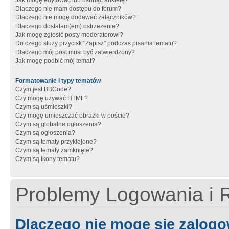
Jak mogę edytować lub usunąć ankietę?
Dlaczego nie mam dostępu do forum?
Dlaczego nie mogę dodawać załączników?
Dlaczego dostałam(em) ostrzeżenie?
Jak mogę zgłosić posty moderatorowi?
Do czego służy przycisk "Zapisz" podczas pisania tematu?
Dlaczego mój post musi być zatwierdzony?
Jak mogę podbić mój temat?
Formatowanie i typy tematów
Czym jest BBCode?
Czy mogę używać HTML?
Czym są uśmieszki?
Czy mogę umieszczać obrazki w poście?
Czym są globalne ogłoszenia?
Czym są ogłoszenia?
Czym są tematy przyklejone?
Czym są tematy zamknięte?
Czym są ikony tematu?
Problemy Logowania i R
Dlaczego nie mogę się zalog