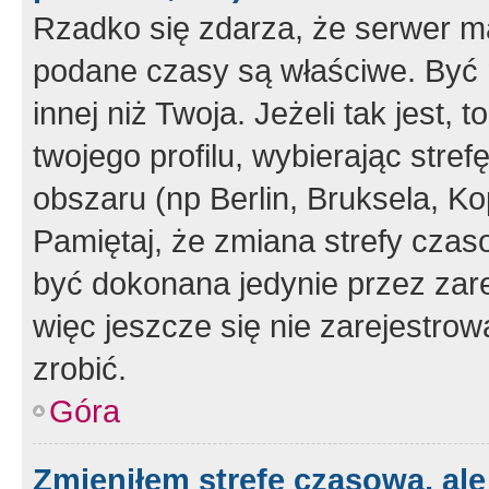
Rzadko się zdarza, że serwer m
podane czasy są właściwe. Być 
innej niż Twoja. Jeżeli tak jest,
twojego profilu, wybierając str
obszaru (np Berlin, Bruksela, Ko
Pamiętaj, że zmiana strefy czas
być dokonana jedynie przez zar
więc jeszcze się nie zarejestrow
zrobić.
Góra
Zmieniłem strefę czasową, ale