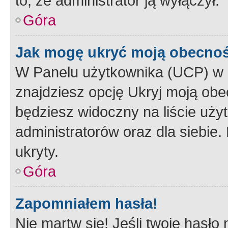
to, że administrator ją wyłączył.
Góra
Jak mogę ukryć moją obecno
W Panelu użytkownika (UCP) w 
znajdziesz opcję Ukryj moją obe
będziesz widoczny na liście użyt
administratorów oraz dla siebie.
ukryty.
Góra
Zapomniałem hasła!
Nie martw się! Jeśli twoje hasło