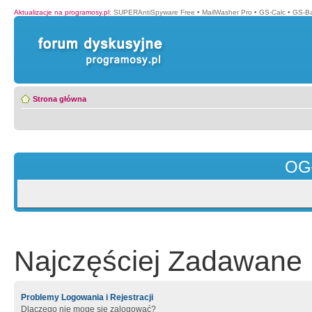
Aktualizacje na programosy.pl
:
SUPERAntiSpyware Free
•
MailWasher Pro
•
GS-Calc
•
GS-B
Strona główna
OG
Najczęściej Zadawane 
Problemy Logowania i Rejestracji
Dlaczego nie mogę się zalogować?