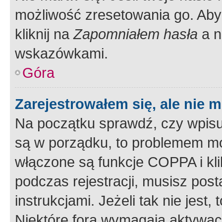
możliwość zresetowania go. Aby 
kliknij na
Zapomniałem hasła
a n
wskazówkami.
Góra
Zarejestrowałem się, ale nie 
Na początku sprawdź, czy wpisuj
są w porządku, to problemem mo
włączone są funkcje COPPA i kl
podczas rejestracji, musisz pos
instrukcjami. Jeżeli tak nie jes
Niektóre fora wymagają aktywac