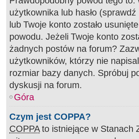
Prawdopodobny powód tego to:
użytkownika lub hasło (sprawdź e
lub Twoje konto zostało usunięte
powodu. Jeżeli Twoje konto zost
żadnych postów na forum? Zazw
użytkowników, którzy nie napisa
rozmiar bazy danych. Spróbuj po
dyskusji na forum.
Góra
Czym jest COPPA?
COPPA
to istniejące w Stanach