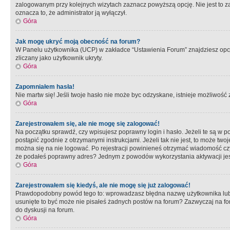
zalogowanym przy kolejnych wizytach zaznacz powyższą opcję. Nie jest to zal
oznacza to, że administrator ją wyłączył.
Góra
Jak mogę ukryć moją obecność na forum?
W Panelu użytkownika (UCP) w zakładce “Ustawienia Forum” znajdziesz opcję 
zliczany jako użytkownik ukryty.
Góra
Zapomniałem hasła!
Nie martw się! Jeśli twoje hasło nie może byc odzyskane, istnieje możliwość z
Góra
Zarejestrowałem się, ale nie mogę się zalogować!
Na początku sprawdź, czy wpisujesz poprawny login i hasło. Jeżeli te są w 
postąpić zgodnie z otrzymanymi instrukcjami. Jeżeli tak nie jest, to może 
można się na nie logować. Po rejestracji powinieneś otrzymać wiadomość czy 
że podałeś poprawny adres? Jednym z powodów wykorzystania aktywacji je
Góra
Zarejestrowałem się kiedyś, ale nie mogę się już zalogować!
Prawdopodobny powód tego to: wprowadzasz błędna nazwę użytkownika lub hasł
usunięte to być może nie pisałeś żadnych postów na forum? Zazwyczaj na fo
do dyskusji na forum.
Góra