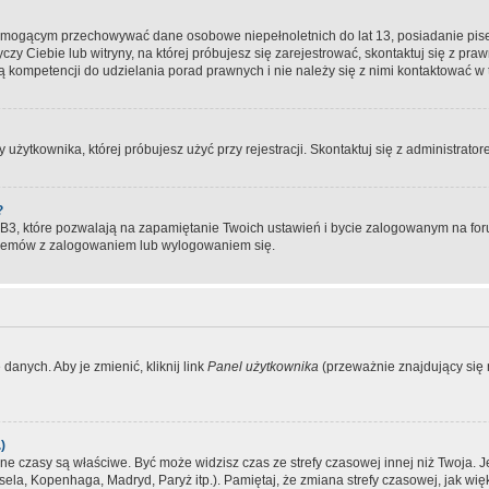
, mogącym przechowywać dane osobowe niepełnoletnich do lat 13, posiadanie pi
yczy Ciebie lub witryny, na której próbujesz się zarejestrować, skontaktuj się z pr
 kompetencji do udzielania porad prawnych i nie należy się z nimi kontaktować w te
użytkownika, której próbujesz użyć przy rejestracji. Skontaktuj się z administrat
?
, które pozwalają na zapamiętanie Twoich ustawień i bycie zalogowanym na forum
blemów z zalogowaniem lub wylogowaniem się.
danych. Aby je zmienić, kliknij link
Panel użytkownika
(przeważnie znajdujący się n
)
czasy są właściwe. Być może widzisz czas ze strefy czasowej innej niż Twoja. Jeże
sela, Kopenhaga, Madryd, Paryż itp.). Pamiętaj, że zmiana strefy czasowej, jak 