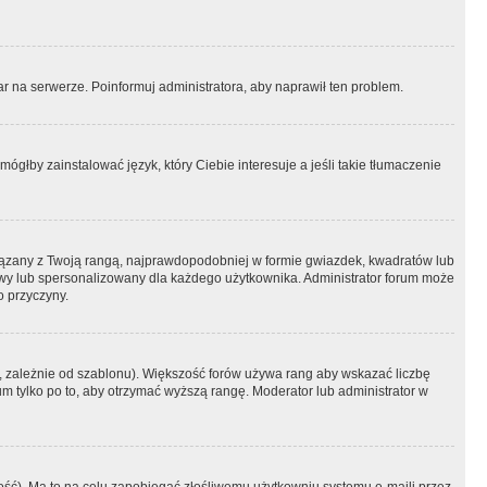
r na serwerze. Poinformuj administratora, aby naprawił ten problem.
ógłby zainstalować język, który Ciebie interesuje a jeśli takie tłumaczenie
iązany z Twoją rangą, najprawdopodobniej w formie gwiazdek, kwadratów lub
atowy lub spersonalizowany dla każdego użytkownika. Administrator forum może
o przyczyny.
, zależnie od szablonu). Większość forów używa rang aby wskazać liczbę
um tylko po to, aby otrzymać wyższą rangę. Moderator lub administrator w