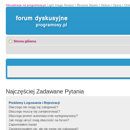
Aktualizacje na programosy.pl
:
Light Image Resizer
•
Rename Master
•
Helium
•
Opera
•
Chr
Strona główna
Najczęściej Zadawane Pytania
Problemy Logowania i Rejestracji
Dlaczego nie mogę się zalogować?
Dlaczego muszę się zarejestrować?
Dlaczego jestem automatycznie wylogowywany?
Jak mogę ukryć moją obecność na forum?
Zapomniałem hasła!
Zarejestrowałem się, ale nie mogę się zalogować!