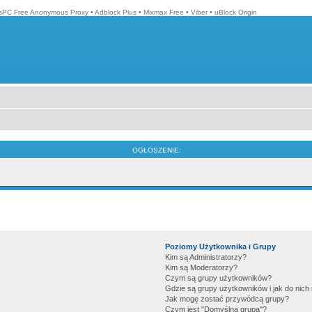
isPC Free Anonymous Proxy
•
Adblock Plus
•
Mixmax Free
•
Viber
•
uBlock Origin
OGŁOSZENIE:
Poziomy Użytkownika i Grupy
Kim są Administratorzy?
Kim są Moderatorzy?
Czym są grupy użytkowników?
Gdzie są grupy użytkowników i jak do nic
Jak mogę zostać przywódcą grupy?
Czym jest "Domyślna grupa"?