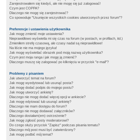
Zarejestrowałem się kiedyś, ale nie mogę się już zalogować!
Czym jest COPPA?
Dlaczego nie mogę się zarejestrować?
Co spowoduje "Usunięcie wszystkich cookies utworzonych przez forum"?
Preferencje i ustawienia użytkownika
Jak mogę zmienić moje ustawienia?
Nieprawidłowo wyświetla mi się czas na forum (w postach, w profilach, itd.)
Zmieniłem strefę czasową, ale czasy nadal są nieprawidłowe!
Na liście nie ma mojego języka!
Jak mogę wyświetlać obrazek pod moją nazwą użytkownika?
Czym jest moja ranga i jak mogę ją zmienić?
Dlaczego muszę się zalogować po kliknięciu w przycisk "e-mail"?
Problemy z pisaniem
Jak utworzyć temat na forum?
Jak mogę wyedytować lub usunąć posta?
Jak mogę dodać podpis do mojego postu?
Jak mogę utworzyć ankietę?
Dlaczego nie mogę dodać więcej opcji w ankiecie?
Jak mogę edytować lub usunąć ankietę?
Dlaczego nie mam dostępu do forum?
Dlaczego nie mogę dodawać załączników?
Dlaczego dostałam(em) ostrzeżenie?
Jak mogę zgłosić posty moderatorowi?
Do czego służy przycisk "Zapisz" podczas pisania tematu?
Dlaczego mój post musi być zatwierdzony?
Jak mogę podbić mój temat?