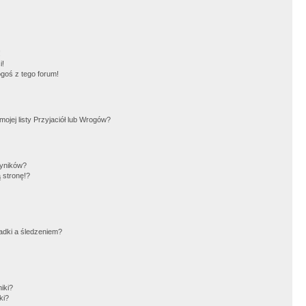
!
i!
goś z tego forum!
jej listy Przyjaciół lub Wrogów?
wyników?
 stronę!?
adki a śledzeniem?
iki?
ki?