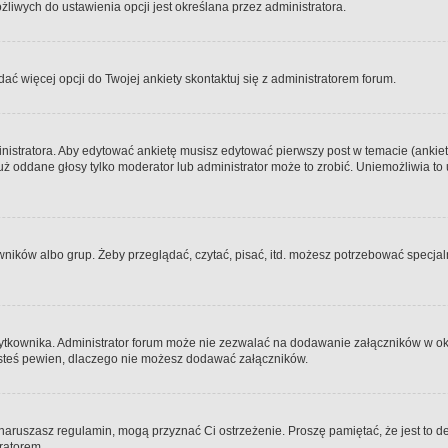
iwych do ustawienia opcji jest określana przez administratora.
dać więcej opcji do Twojej ankiety skontaktuj się z administratorem forum.
nistratora. Aby edytować ankietę musisz edytować pierwszy post w temacie (ankieta
y już oddane głosy tylko moderator lub administrator może to zrobić. Uniemożliwia
ków albo grup. Żeby przeglądać, czytać, pisać, itd. możesz potrzebować specjalny
ytkownika. Administrator forum może nie zezwalać na dodawanie załączników w o
 jesteś pewien, dlaczego nie możesz dodawać załączników.
e naruszasz regulamin, mogą przyznać Ci ostrzeżenie. Proszę pamiętać, że jest to d
tratorem.