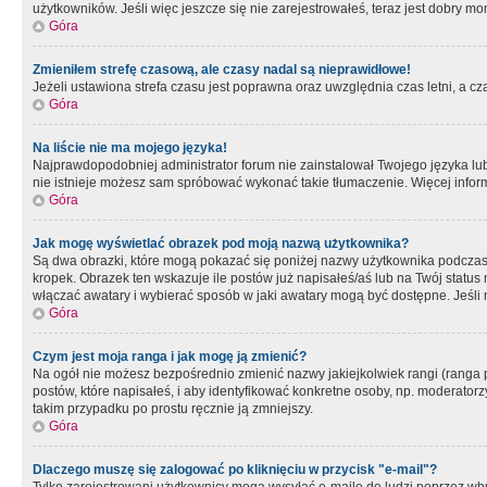
użytkowników. Jeśli więc jeszcze się nie zarejestrowałeś, teraz jest dobry mo
Góra
Zmieniłem strefę czasową, ale czasy nadal są nieprawidłowe!
Jeżeli ustawiona strefa czasu jest poprawna oraz uwzględnia czas letni, a c
Góra
Na liście nie ma mojego języka!
Najprawdopodobniej administrator forum nie zainstalował Twojego języka lub n
nie istnieje możesz sam spróbować wykonać takie tłumaczenie. Więcej inform
Góra
Jak mogę wyświetlać obrazek pod moją nazwą użytkownika?
Są dwa obrazki, które mogą pokazać się poniżej nazwy użytkownika podczas
kropek. Obrazek ten wskazuje ile postów już napisałeś/aś lub na Twój status
włączać awatary i wybierać sposób w jaki awatary mogą być dostępne. Jeśli n
Góra
Czym jest moja ranga i jak mogę ją zmienić?
Na ogół nie możesz bezpośrednio zmienić nazwy jakiejkolwiek rangi (ranga 
postów, które napisałeś, i aby identyfikować konkretne osoby, np. moderator
takim przypadku po prostu ręcznie ją zmniejszy.
Góra
Dlaczego muszę się zalogować po kliknięciu w przycisk "e-mail"?