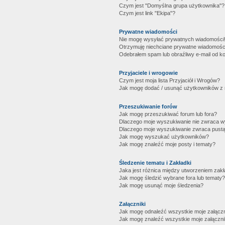
Czym jest "Domyślna grupa użytkownika"?
Czym jest link "Ekipa"?
Prywatne wiadomości
Nie mogę wysyłać prywatnych wiadomości
Otrzymuję niechciane prywatne wiadomośc
Odebrałem spam lub obraźliwy e-mail od ko
Przyjaciele i wrogowie
Czym jest moja lista Przyjaciół i Wrogów?
Jak mogę dodać / usunąć użytkowników z mo
Przeszukiwanie forów
Jak mogę przeszukiwać forum lub fora?
Dlaczego moje wyszukiwanie nie zwraca 
Dlaczego moje wyszukiwanie zwraca pustą
Jak mogę wyszukać użytkowników?
Jak mogę znaleźć moje posty i tematy?
Śledzenie tematu i Zakładki
Jaka jest różnica między utworzeniem zakł
Jak mogę śledzić wybrane fora lub tematy?
Jak mogę usunąć moje śledzenia?
Załączniki
Jak mogę odnaleźć wszystkie moje załączn
Jak mogę znaleźć wszystkie moje załączni