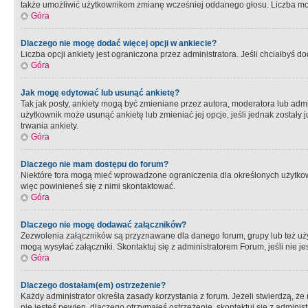
także umożliwić użytkownikom zmianę wcześniej oddanego głosu. Liczba możl
Góra
Dlaczego nie mogę dodać więcej opcji w ankiecie?
Liczba opcji ankiety jest ograniczona przez administratora. Jeśli chciałbyś do
Góra
Jak mogę edytować lub usunąć ankietę?
Tak jak posty, ankiety mogą być zmieniane przez autora, moderatora lub admi
użytkownik może usunąć ankietę lub zmieniać jej opcje, jeśli jednak został
trwania ankiety.
Góra
Dlaczego nie mam dostępu do forum?
Niektóre fora mogą mieć wprowadzone ograniczenia dla określonych użytkowni
więc powinieneś się z nimi skontaktować.
Góra
Dlaczego nie mogę dodawać załączników?
Zezwolenia załączników są przyznawane dla danego forum, grupy lub też uż
mogą wysyłać załączniki. Skontaktuj się z administratorem Forum, jeśli nie
Góra
Dlaczego dostałam(em) ostrzeżenie?
Każdy administrator określa zasady korzystania z forum. Jeżeli stwierdzą, ż
nie jesteś pewien, dlaczego otrzymałeś ostrzeżenie, skontaktuj sie z adminis