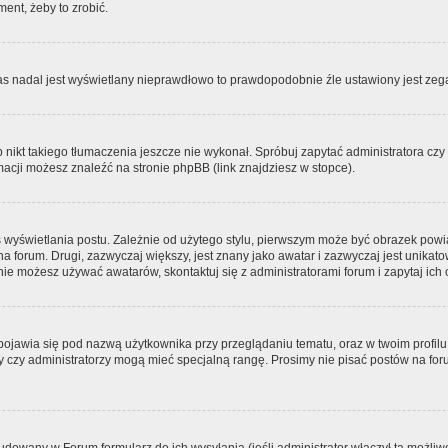
ment, żeby to zrobić.
zas nadal jest wyświetlany nieprawdłowo to prawdopodobnie źle ustawiony jest zega
ikt takiego tłumaczenia jeszcze nie wykonał. Spróbuj zapytać administratora czy m
acji możesz znaleźć na stronie phpBB (link znajdziesz w stopce).
 wyświetlania postu. Zależnie od użytego stylu, pierwszym może być obrazek pow
 na forum. Drugi, zazwyczaj większy, jest znany jako awatar i zazwyczaj jest unik
ie możesz używać awatarów, skontaktuj się z administratorami forum i zapytaj ich 
pojawia się pod nazwą użytkownika przy przeglądaniu tematu, oraz w twoim profilu
zy czy administratorzy mogą mieć specjalną rangę. Prosimy nie pisać postów na for