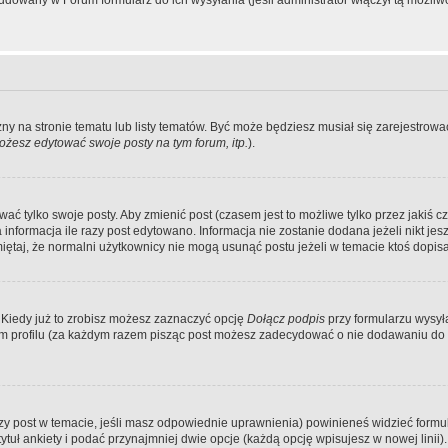
dowany w Forum formularz do ich wysyłania (jeśli administrator włączył tą możliw
zny na stronie tematu lub listy tematów. Być może będziesz musiał się zarejestr
żesz edytować swoje posty na tym forum, itp.
).
 tylko swoje posty. Aby zmienić post (czasem jest to możliwe tylko przez jakiś cz
informacja ile razy post edytowano. Informacja nie zostanie dodana jeżeli nikt je
iętaj, że normalni użytkownicy nie mogą usunąć postu jeżeli w temacie ktoś dopisał
 Kiedy już to zrobisz możesz zaznaczyć opcję
Dołącz podpis
przy formularzu wysy
m profilu (za każdym razem pisząc post możesz zadecydować o nie dodawaniu do 
wszy post w temacie, jeśli masz odpowiednie uprawnienia) powinieneś widzieć formu
uł ankiety i podać przynajmniej dwie opcje (każdą opcję wpisujesz w nowej linii).