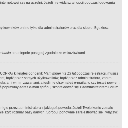
ternetowej czy na uczelni. Jeżeli nie widzisz tej opcji podczas logowania
tkowników online tylko dla administratorów oraz dla siebie. Będziesz
 hasła
a następnie postępuj zgodnie ze wskazówkami.
e COPPA i kliknąłeś odnośnik
Mam mniej niż 13 lat
podczas rejestracji, musisz
kont, bądź przez samych użytkowników, bądź przez administratora, zanim
cjami w nim zawartymi, a jeśli nie otrzymałeś e-maila, to czy jesteś pewien,
ś poprawmy adres e-mail spróbuj skontaktować się z administratorem Forum.
ięte przez administratora z jakiegoś powodu. Jeżeli Twoje konto zostało
iejszyć rozmiar bazy danych. Spróbuj ponownie zarejestrować się i włączyć