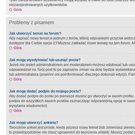
Tylko zarejestrowani użytkownicy mogą wysyłać e-maile do ludzi poprzez wbu
niezarejestrowanych użytkowników.
Góra
Problemy z pisaniem
Jak utworzyć temat na forum?
Aby napisać nowy temat w jednym z forów, kliknij odpowiedni przycisk widoc
dostępne dla Ciebie opcje ((
YMożesz zakładać nowe tematy na tym forum, Mo
Góra
Jak mogę wyedytować lub usunąć posta?
Jeżeli nie jesteś administratorem ani moderatorem możesz edytować lub usuwać
odpowiedział na Twój post to po zapisaniu zmian na dole będzie wyświetlana 
lub administratora (powinni oni poinformować dlaczego dokonali edycji). Pam
Góra
Jak mogę dodać podpis do mojego postu?
Aby dodać podpis do postu po pierwsze musisz go utworzyć w swoim profilu.
podpis do wszystkich swoich postów zaznaczając odpowiednią opcję w swoi
wysyłania wiadomości)
Góra
Jak mogę utworzyć ankietę?
Tworzenie ankiet jest proste, kiedy piszesz nowy temat (lub zmieniasz pier
to prawdopodobnie nie masz uprawnień do tworzenia ankiet). Musisz podać tyt