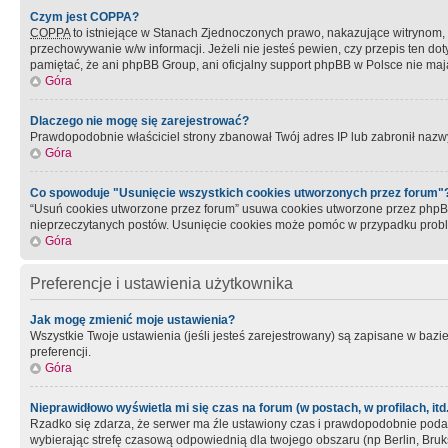
Czym jest COPPA?
COPPA
to istniejące w Stanach Zjednoczonych prawo, nakazujące witrynom
przechowywanie w/w informacji. Jeżeli nie jesteś pewien, czy przepis ten dot
pamiętać, że ani phpBB Group, ani oficjalny support phpBB w Polsce nie mają
Góra
Dlaczego nie mogę się zarejestrować?
Prawdopodobnie właściciel strony zbanował Twój adres IP lub zabronił nazwy 
Góra
Co spowoduje "Usunięcie wszystkich cookies utworzonych przez forum"
“Usuń cookies utworzone przez forum” usuwa cookies utworzone przez phpBB3
nieprzeczytanych postów. Usunięcie cookies może pomóc w przypadku pro
Góra
Preferencje i ustawienia użytkownika
Jak mogę zmienić moje ustawienia?
Wszystkie Twoje ustawienia (jeśli jesteś zarejestrowany) są zapisane w bazie 
preferencji.
Góra
Nieprawidłowo wyświetla mi się czas na forum (w postach, w profilach, itd.
Rzadko się zdarza, że serwer ma źle ustawiony czas i prawdopodobnie podane 
wybierając strefę czasową odpowiednią dla twojego obszaru (np Berlin, Bruk