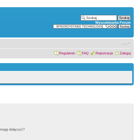
Wyszukiwarka Forum
Regulamin
FAQ
Rejestracja
Zaloguj
h mogę dołączyć?