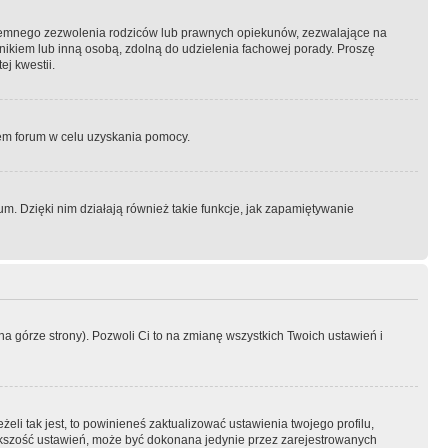
semnego zezwolenia rodziców lub prawnych opiekunów, zezwalające na
awnikiem lub inną osobą, zdolną do udzielenia fachowej porady. Proszę
j kwestii.
orem forum w celu uzyskania pomocy.
. Dzięki nim działają również takie funkcje, jak zapamiętywanie
a górze strony). Pozwoli Ci to na zmianę wszystkich Twoich ustawień i
li tak jest, to powinieneś zaktualizować ustawienia twojego profilu,
większość ustawień, może być dokonana jedynie przez zarejestrowanych