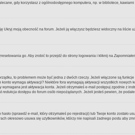
ecane, gdy korzystasz z ogólnodostępnego komputera, np. w bibliotece, kawiarni in
Ukryj moją obecność na forum. Jeżeli ją włączysz będziesz widoczny na liście uży
resetowania go. Aby zrobić to przejdź do strony logowania i kliknij na
Zapomniałem
porządku, to problemem może być jedna z dwóch rzeczy. Jeżeli włączone są funkcj
twoje konto wymaga aktywacji? Niektóre fora wymagają aktywacji wszystkich nowych 
wymagana jest aktywacja konta. Jeżeli otrzymałeś e-mail postępuj zgodnie z instruk
st
redukcja
dostępu do forum osób niepożądanych. Jeżeli jesteś pewien, że podałe
o (sprawdź e-mail, który otrzymałeś po rejestracji) lub Twoje konto zostało usun
rach okresowo usuwa się użytkowników, którzy nie napisali żadnego postu aby zmn