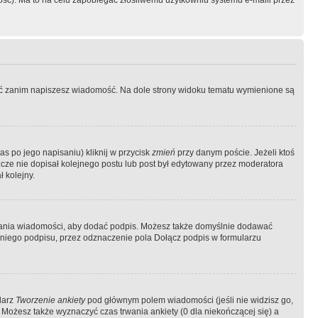
ość). Ma to na celu zapobiegać złośliwemu użytkowniu systemu e-maili przez
ować zanim napiszesz wiadomość. Na dole strony widoku tematu wymienione są
as po jego napisaniu) kliknij w przycisk
zmień
przy danym poście. Jeżeli ktoś
szcze nie dopisał kolejnego postu lub post był edytowany przez moderatora
 kolejny.
łania wiadomości, aby dodać podpis. Możesz także domyślnie dodawać
niego podpisu, przez odznaczenie pola Dołącz podpis w formularzu
larz
Tworzenie ankiety
pod głównym polem wiadomości (jeśli nie widzisz go,
 Możesz także wyznaczyć czas trwania ankiety (0 dla niekończącej się) a