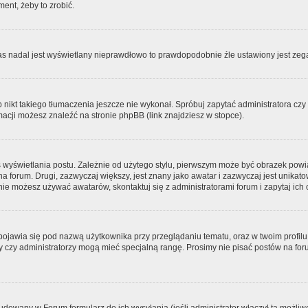
ment, żeby to zrobić.
zas nadal jest wyświetlany nieprawdłowo to prawdopodobnie źle ustawiony jest zega
ikt takiego tłumaczenia jeszcze nie wykonał. Spróbuj zapytać administratora czy m
acji możesz znaleźć na stronie phpBB (link znajdziesz w stopce).
 wyświetlania postu. Zależnie od użytego stylu, pierwszym może być obrazek pow
 na forum. Drugi, zazwyczaj większy, jest znany jako awatar i zazwyczaj jest unik
ie możesz używać awatarów, skontaktuj się z administratorami forum i zapytaj ich 
pojawia się pod nazwą użytkownika przy przeglądaniu tematu, oraz w twoim profilu
zy czy administratorzy mogą mieć specjalną rangę. Prosimy nie pisać postów na for