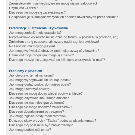
Zarejestrowałem się kiedyś, ale nie mogę się już zalogować!
Czym jest COPPA?
Dlaczego nie mogę się zarejestrować?
Co spowoduje "Usunięcie wszystkich cookies utworzonych przez forum"?
Preferencje i ustawienia użytkownika
Jak mogę zmienić moje ustawienia?
Nieprawidłowo wyświetla mi się czas na forum (w postach, w profilach, itd.)
Zmieniłem strefę czasową, ale czasy nadal są nieprawidłowe!
Na liście nie ma mojego języka!
Jak mogę wyświetlać obrazek pod moją nazwą użytkownika?
Czym jest moja ranga i jak mogę ją zmienić?
Dlaczego muszę się zalogować po kliknięciu w przycisk "e-mail"?
Problemy z pisaniem
Jak utworzyć temat na forum?
Jak mogę wyedytować lub usunąć posta?
Jak mogę dodać podpis do mojego postu?
Jak mogę utworzyć ankietę?
Dlaczego nie mogę dodać więcej opcji w ankiecie?
Jak mogę edytować lub usunąć ankietę?
Dlaczego nie mam dostępu do forum?
Dlaczego nie mogę dodawać załączników?
Dlaczego dostałam(em) ostrzeżenie?
Jak mogę zgłosić posty moderatorowi?
Do czego służy przycisk "Zapisz" podczas pisania tematu?
Dlaczego mój post musi być zatwierdzony?
Jak mogę podbić mój temat?