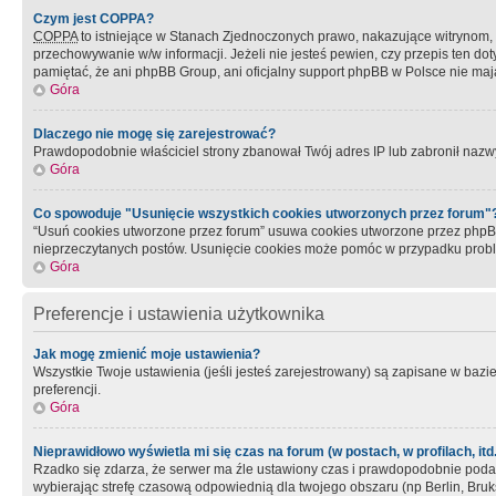
Czym jest COPPA?
COPPA
to istniejące w Stanach Zjednoczonych prawo, nakazujące witrynom
przechowywanie w/w informacji. Jeżeli nie jesteś pewien, czy przepis ten dot
pamiętać, że ani phpBB Group, ani oficjalny support phpBB w Polsce nie mają
Góra
Dlaczego nie mogę się zarejestrować?
Prawdopodobnie właściciel strony zbanował Twój adres IP lub zabronił nazwy 
Góra
Co spowoduje "Usunięcie wszystkich cookies utworzonych przez forum"
“Usuń cookies utworzone przez forum” usuwa cookies utworzone przez phpBB3
nieprzeczytanych postów. Usunięcie cookies może pomóc w przypadku pro
Góra
Preferencje i ustawienia użytkownika
Jak mogę zmienić moje ustawienia?
Wszystkie Twoje ustawienia (jeśli jesteś zarejestrowany) są zapisane w bazie 
preferencji.
Góra
Nieprawidłowo wyświetla mi się czas na forum (w postach, w profilach, itd.
Rzadko się zdarza, że serwer ma źle ustawiony czas i prawdopodobnie podane 
wybierając strefę czasową odpowiednią dla twojego obszaru (np Berlin, Bruk