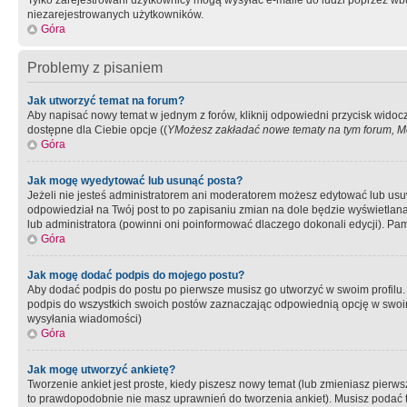
Tylko zarejestrowani użytkownicy mogą wysyłać e-maile do ludzi poprzez wbu
niezarejestrowanych użytkowników.
Góra
Problemy z pisaniem
Jak utworzyć temat na forum?
Aby napisać nowy temat w jednym z forów, kliknij odpowiedni przycisk widoc
dostępne dla Ciebie opcje ((
YMożesz zakładać nowe tematy na tym forum, Mo
Góra
Jak mogę wyedytować lub usunąć posta?
Jeżeli nie jesteś administratorem ani moderatorem możesz edytować lub usuwać
odpowiedział na Twój post to po zapisaniu zmian na dole będzie wyświetlana 
lub administratora (powinni oni poinformować dlaczego dokonali edycji). Pam
Góra
Jak mogę dodać podpis do mojego postu?
Aby dodać podpis do postu po pierwsze musisz go utworzyć w swoim profilu.
podpis do wszystkich swoich postów zaznaczając odpowiednią opcję w swoi
wysyłania wiadomości)
Góra
Jak mogę utworzyć ankietę?
Tworzenie ankiet jest proste, kiedy piszesz nowy temat (lub zmieniasz pier
to prawdopodobnie nie masz uprawnień do tworzenia ankiet). Musisz podać tyt