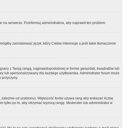
r na serwerze. Poinformuj administratora, aby naprawił ten problem.
ógłby zainstalować język, który Ciebie interesuje a jeśli takie tłumaczenie
iązany z Twoją rangą, najprawdopodobniej w formie gwiazdek, kwadratów lub
atowy lub spersonalizowany dla każdego użytkownika. Administrator forum może
o przyczyny.
, zależnie od szablonu). Większość forów używa rang aby wskazać liczbę
um tylko po to, aby otrzymać wyższą rangę. Moderator lub administrator w