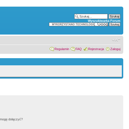
Wyszukiwarka Forum
Regulamin
FAQ
Rejestracja
Zaloguj
h mogę dołączyć?