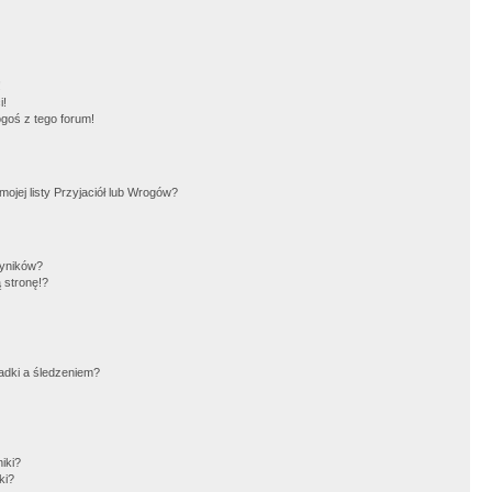
!
i!
goś z tego forum!
jej listy Przyjaciół lub Wrogów?
wyników?
 stronę!?
adki a śledzeniem?
iki?
ki?