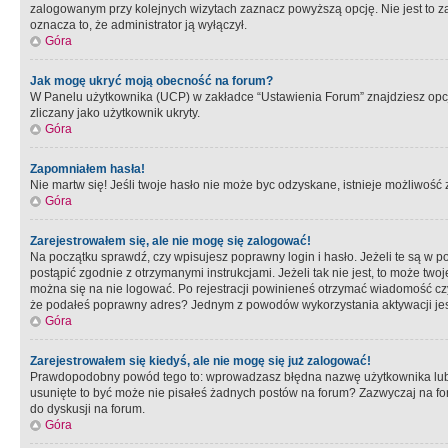
zalogowanym przy kolejnych wizytach zaznacz powyższą opcję. Nie jest to zal
oznacza to, że administrator ją wyłączył.
Góra
Jak mogę ukryć moją obecność na forum?
W Panelu użytkownika (UCP) w zakładce “Ustawienia Forum” znajdziesz opcję 
zliczany jako użytkownik ukryty.
Góra
Zapomniałem hasła!
Nie martw się! Jeśli twoje hasło nie może byc odzyskane, istnieje możliwość z
Góra
Zarejestrowałem się, ale nie mogę się zalogować!
Na początku sprawdź, czy wpisujesz poprawny login i hasło. Jeżeli te są w 
postąpić zgodnie z otrzymanymi instrukcjami. Jeżeli tak nie jest, to może 
można się na nie logować. Po rejestracji powinieneś otrzymać wiadomość czy 
że podałeś poprawny adres? Jednym z powodów wykorzystania aktywacji je
Góra
Zarejestrowałem się kiedyś, ale nie mogę się już zalogować!
Prawdopodobny powód tego to: wprowadzasz błędna nazwę użytkownika lub hasł
usunięte to być może nie pisałeś żadnych postów na forum? Zazwyczaj na fo
do dyskusji na forum.
Góra