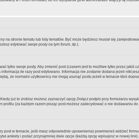
dowany w Forum formularz do ich wysyłania (jeśli administrator włączył tą możliw
zny na stronie tematu lub listy tematów. Być może będziesz musiał się zarejestr
żesz edytować swoje posty na tym forum, itp.
).
 tylko swoje posty. Aby zmienić post (czasem jest to możliwe tylko przez jakiś cz
informacja ile razy post edytowano. Informacja nie zostanie dodana jeżeli nikt je
iętaj, że normalni użytkownicy nie mogą usunąć postu jeżeli w temacie ktoś dopisał
 Kiedy już to zrobisz możesz zaznaczyć opcję
Dołącz podpis
przy formularzu wysy
m profilu (za każdym razem pisząc post możesz zadecydować o nie dodawaniu do 
wszy post w temacie, jeśli masz odpowiednie uprawnienia) powinieneś widzieć formu
uł ankiety i podać przynajmniej dwie opcje (każdą opcję wpisujesz w nowej linii).