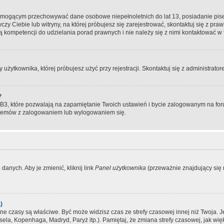
, mogącym przechowywać dane osobowe niepełnoletnich do lat 13, posiadanie pi
yczy Ciebie lub witryny, na której próbujesz się zarejestrować, skontaktuj się z pr
 kompetencji do udzielania porad prawnych i nie należy się z nimi kontaktować w te
użytkownika, której próbujesz użyć przy rejestracji. Skontaktuj się z administrat
?
, które pozwalają na zapamiętanie Twoich ustawień i bycie zalogowanym na forum
blemów z zalogowaniem lub wylogowaniem się.
danych. Aby je zmienić, kliknij link
Panel użytkownika
(przeważnie znajdujący się n
)
czasy są właściwe. Być może widzisz czas ze strefy czasowej innej niż Twoja. Jeże
sela, Kopenhaga, Madryd, Paryż itp.). Pamiętaj, że zmiana strefy czasowej, jak 