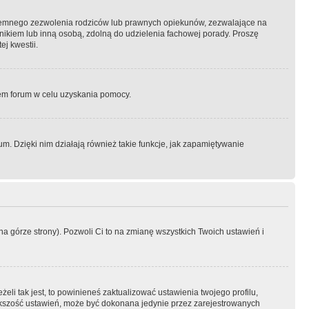
semnego zezwolenia rodziców lub prawnych opiekunów, zezwalające na
awnikiem lub inną osobą, zdolną do udzielenia fachowej porady. Proszę
j kwestii.
orem forum w celu uzyskania pomocy.
. Dzięki nim działają również takie funkcje, jak zapamiętywanie
a górze strony). Pozwoli Ci to na zmianę wszystkich Twoich ustawień i
li tak jest, to powinieneś zaktualizować ustawienia twojego profilu,
większość ustawień, może być dokonana jedynie przez zarejestrowanych