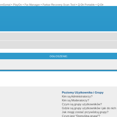
emSzmal
•
PlayOn
•
Far Manager
•
Farbar Recovery Scan Tool
•
Q-Dir Portable
•
Q-Dir
OGŁOSZENIE:
Poziomy Użytkownika i Grupy
Kim są Administratorzy?
Kim są Moderatorzy?
Czym są grupy użytkowników?
Gdzie są grupy użytkowników i jak do nic
Jak mogę zostać przywódcą grupy?
Czym jest "Domyślna grupa"?