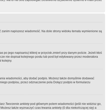
ość). Ma to na celu zapobiegać złośliwemu użytkowniu systemu e-maili przez
ować zanim napiszesz wiadomość. Na dole strony widoku tematu wymienione są
as po jego napisaniu) kliknij w przycisk
zmień
przy danym poście. Jeżeli ktoś
szcze nie dopisał kolejnego postu lub post był edytowany przez moderatora
 kolejny.
łania wiadomości, aby dodać podpis. Możesz także domyślnie dodawać
niego podpisu, przez odznaczenie pola Dołącz podpis w formularzu
larz
Tworzenie ankiety
pod głównym polem wiadomości (jeśli nie widzisz go,
 Możesz także wyznaczyć czas trwania ankiety (0 dla niekończącej się) a