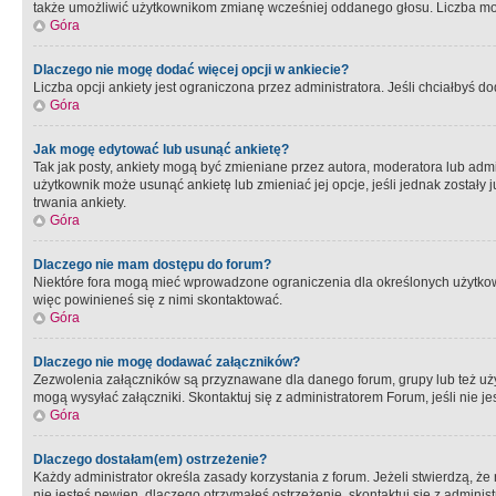
także umożliwić użytkownikom zmianę wcześniej oddanego głosu. Liczba możl
Góra
Dlaczego nie mogę dodać więcej opcji w ankiecie?
Liczba opcji ankiety jest ograniczona przez administratora. Jeśli chciałbyś do
Góra
Jak mogę edytować lub usunąć ankietę?
Tak jak posty, ankiety mogą być zmieniane przez autora, moderatora lub admi
użytkownik może usunąć ankietę lub zmieniać jej opcje, jeśli jednak został
trwania ankiety.
Góra
Dlaczego nie mam dostępu do forum?
Niektóre fora mogą mieć wprowadzone ograniczenia dla określonych użytkowni
więc powinieneś się z nimi skontaktować.
Góra
Dlaczego nie mogę dodawać załączników?
Zezwolenia załączników są przyznawane dla danego forum, grupy lub też uż
mogą wysyłać załączniki. Skontaktuj się z administratorem Forum, jeśli nie
Góra
Dlaczego dostałam(em) ostrzeżenie?
Każdy administrator określa zasady korzystania z forum. Jeżeli stwierdzą, ż
nie jesteś pewien, dlaczego otrzymałeś ostrzeżenie, skontaktuj sie z adminis