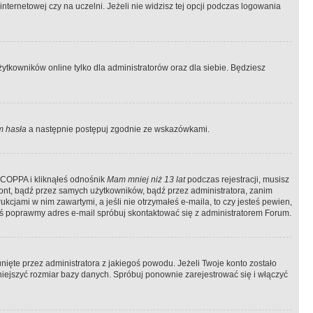
ternetowej czy na uczelni. Jeżeli nie widzisz tej opcji podczas logowania
tkowników online tylko dla administratorów oraz dla siebie. Będziesz
 hasła
a następnie postępuj zgodnie ze wskazówkami.
e COPPA i kliknąłeś odnośnik
Mam mniej niż 13 lat
podczas rejestracji, musisz
kont, bądź przez samych użytkowników, bądź przez administratora, zanim
cjami w nim zawartymi, a jeśli nie otrzymałeś e-maila, to czy jesteś pewien,
ś poprawmy adres e-mail spróbuj skontaktować się z administratorem Forum.
ięte przez administratora z jakiegoś powodu. Jeżeli Twoje konto zostało
iejszyć rozmiar bazy danych. Spróbuj ponownie zarejestrować się i włączyć