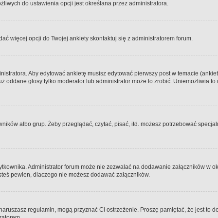
iwych do ustawienia opcji jest określana przez administratora.
dać więcej opcji do Twojej ankiety skontaktuj się z administratorem forum.
nistratora. Aby edytować ankietę musisz edytować pierwszy post w temacie (ankieta
y już oddane głosy tylko moderator lub administrator może to zrobić. Uniemożliwia
ków albo grup. Żeby przeglądać, czytać, pisać, itd. możesz potrzebować specjalny
ytkownika. Administrator forum może nie zezwalać na dodawanie załączników w o
 jesteś pewien, dlaczego nie możesz dodawać załączników.
e naruszasz regulamin, mogą przyznać Ci ostrzeżenie. Proszę pamiętać, że jest to d
tratorem.