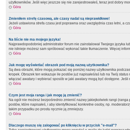
użytkowników. Jeśli więc jeszcze się nie zarejestrowałeś, teraz jest dobry mo
Góra
Zmieniłem strefę czasową, ale czasy nadal są nieprawidłowe!
Jeżeli ustawiona strefa czasu jest poprawna oraz uwzględnia czas letni, a c
Góra
Na liście nie ma mojego języka!
Najprawdopodobniej administrator forum nie zainstalował Twojego języka lub n
nie istnieje możesz sam spróbować wykonać takie tłumaczenie. Więcej inform
Góra
Jak mogę wyświetlać obrazek pod moją nazwą użytkownika?
Są dwa obrazki, które mogą pokazać się poniżej nazwy użytkownika podczas
kropek. Obrazek ten wskazuje ile postów już napisałeś/aś lub na Twój status
włączać awatary i wybierać sposób w jaki awatary mogą być dostępne. Jeśli n
Góra
Czym jest moja ranga i jak mogę ją zmienić?
Na ogół nie możesz bezpośrednio zmienić nazwy jakiejkolwiek rangi (ranga 
postów, które napisałeś, i aby identyfikować konkretne osoby, np. moderator
takim przypadku po prostu ręcznie ją zmniejszy.
Góra
Dlaczego muszę się zalogować po kliknięciu w przycisk "e-mail"?