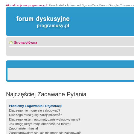
Aktualizacje na programosy.pl
:
Zero Install
•
Advanced SystemCare Free
•
Google Chrome
•
Strona główna
Najczęściej Zadawane Pytania
Problemy Logowania i Rejestracji
Dlaczego nie mogę się zalogować?
Dlaczego muszę się zarejestrować?
Dlaczego jestem automatycznie wylogowywany?
Jak mogę ukryć moją obecność na forum?
Zapomniałem hasła!
Zarejestrowałem się, ale nie mogę się zalogować!