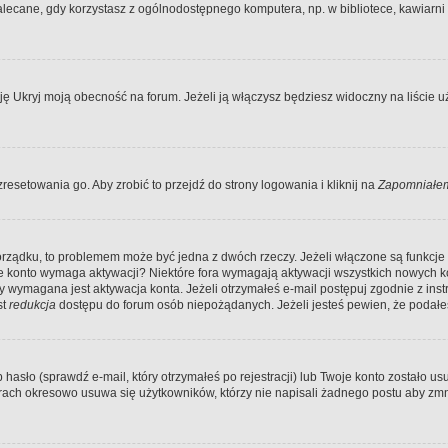
ecane, gdy korzystasz z ogólnodostępnego komputera, np. w bibliotece, kawiarni in
Ukryj moją obecność na forum. Jeżeli ją włączysz będziesz widoczny na liście uży
resetowania go. Aby zrobić to przejdź do strony logowania i kliknij na
Zapomniałem
porządku, to problemem może być jedna z dwóch rzeczy. Jeżeli włączone są funkcj
twoje konto wymaga aktywacji? Niektóre fora wymagają aktywacji wszystkich nowych 
wymagana jest aktywacja konta. Jeżeli otrzymałeś e-mail postępuj zgodnie z instruk
st
redukcja
dostępu do forum osób niepożądanych. Jeżeli jesteś pewien, że podałe
o (sprawdź e-mail, który otrzymałeś po rejestracji) lub Twoje konto zostało usun
rach okresowo usuwa się użytkowników, którzy nie napisali żadnego postu aby zmn