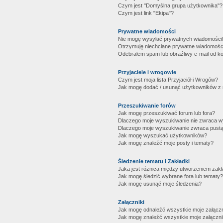
Czym jest "Domyślna grupa użytkownika"?
Czym jest link "Ekipa"?
Prywatne wiadomości
Nie mogę wysyłać prywatnych wiadomości
Otrzymuję niechciane prywatne wiadomośc
Odebrałem spam lub obraźliwy e-mail od ko
Przyjaciele i wrogowie
Czym jest moja lista Przyjaciół i Wrogów?
Jak mogę dodać / usunąć użytkowników z mo
Przeszukiwanie forów
Jak mogę przeszukiwać forum lub fora?
Dlaczego moje wyszukiwanie nie zwraca 
Dlaczego moje wyszukiwanie zwraca pustą
Jak mogę wyszukać użytkowników?
Jak mogę znaleźć moje posty i tematy?
Śledzenie tematu i Zakładki
Jaka jest różnica między utworzeniem zakł
Jak mogę śledzić wybrane fora lub tematy?
Jak mogę usunąć moje śledzenia?
Załączniki
Jak mogę odnaleźć wszystkie moje załączn
Jak mogę znaleźć wszystkie moje załączni