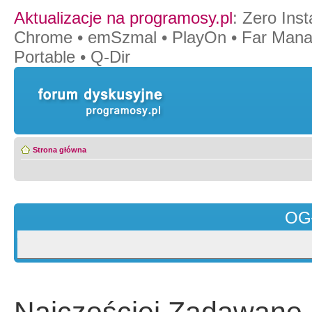
Aktualizacje na programosy.pl
:
Zero Insta
Chrome
•
emSzmal
•
PlayOn
•
Far Mana
Portable
•
Q-Dir
Strona główna
OG