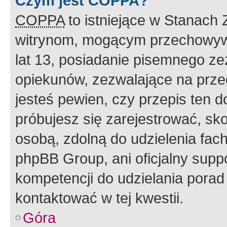
Czym jest COPPA?
COPPA
to istniejące w Stanach
witrynom, mogącym przechowywa
lat 13, posiadanie pisemnego z
opiekunów, zezwalające na przec
jesteś pewien, czy przepis ten do
próbujesz się zarejestrować, sko
osobą, zdolną do udzielenia fac
phpBB Group, ani oficjalny supp
kompetencji do udzielania porad 
kontaktować w tej kwestii.
Góra