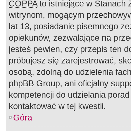
COPPA
to istniejące w Stanach
witrynom, mogącym przechowywa
lat 13, posiadanie pisemnego z
opiekunów, zezwalające na przec
jesteś pewien, czy przepis ten do
próbujesz się zarejestrować, sko
osobą, zdolną do udzielenia fac
phpBB Group, ani oficjalny supp
kompetencji do udzielania porad 
kontaktować w tej kwestii.
Góra