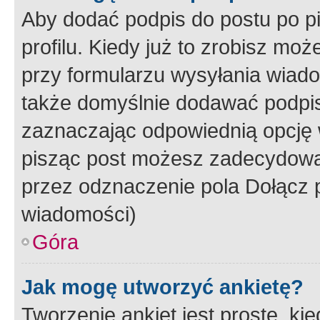
Aby dodać podpis do postu po 
profilu. Kiedy już to zrobisz m
przy formularzu wysyłania wiad
także domyślnie dodawać podpi
zaznaczając odpowiednią opcję 
pisząc post możesz zadecydowa
przez odznaczenie pola Dołącz 
wiadomości)
Góra
Jak mogę utworzyć ankietę?
Tworzenie ankiet jest proste, ki