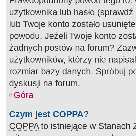
Prawdopodobny powód tego to:
użytkownika lub hasło (sprawdź e
lub Twoje konto zostało usunięte
powodu. Jeżeli Twoje konto zost
żadnych postów na forum? Zazw
użytkowników, którzy nie napisa
rozmiar bazy danych. Spróbuj po
dyskusji na forum.
Góra
Czym jest COPPA?
COPPA
to istniejące w Stanach