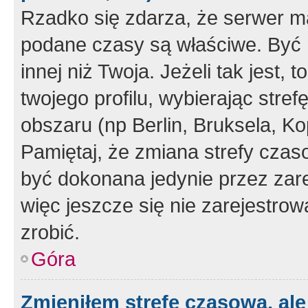
Rzadko się zdarza, że serwer m
podane czasy są właściwe. Być 
innej niż Twoja. Jeżeli tak jest,
twojego profilu, wybierając str
obszaru (np Berlin, Bruksela, Ko
Pamiętaj, że zmiana strefy czas
być dokonana jedynie przez zar
więc jeszcze się nie zarejestrow
zrobić.
Góra
Zmieniłem strefę czasową, ale