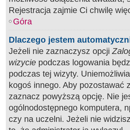
Rejestracja zajmie Ci chwilę wi
Góra
Dlaczego jestem automatycz
Jeżeli nie zaznaczysz opcji
Zalo
wizycie
podczas logowania będzi
podczas tej wizyty. Uniemożliwi
kogoś innego. Aby pozostawać 
zaznacz powyższą opcję. Nie jes
ogólnodostępnego komputera, np.
czy na uczelni. Jeżeli nie widzi