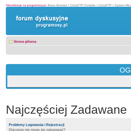
Aktualizacje na programosy.pl
:
Brave Browser
•
CrossFTP Portable
•
CrossFTP
•
System Mec
Strona główna
OG
Najczęściej Zadawane 
Problemy Logowania i Rejestracji
Dlaczego nie mogę się zalogować?