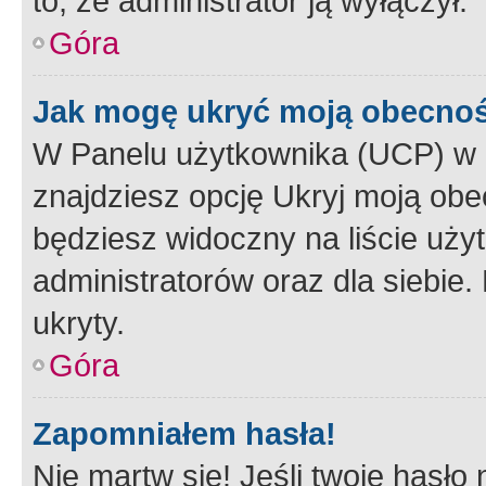
to, że administrator ją wyłączył.
Góra
Jak mogę ukryć moją obecno
W Panelu użytkownika (UCP) w 
znajdziesz opcję Ukryj moją obe
będziesz widoczny na liście użyt
administratorów oraz dla siebie.
ukryty.
Góra
Zapomniałem hasła!
Nie martw się! Jeśli twoje hasło