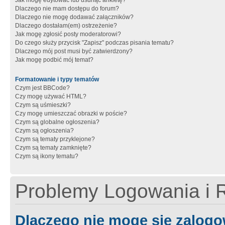
Jak mogę edytować lub usunąć ankietę?
Dlaczego nie mam dostępu do forum?
Dlaczego nie mogę dodawać załączników?
Dlaczego dostałam(em) ostrzeżenie?
Jak mogę zgłosić posty moderatorowi?
Do czego służy przycisk "Zapisz" podczas pisania tematu?
Dlaczego mój post musi być zatwierdzony?
Jak mogę podbić mój temat?
Formatowanie i typy tematów
Czym jest BBCode?
Czy mogę używać HTML?
Czym są uśmieszki?
Czy mogę umieszczać obrazki w poście?
Czym są globalne ogłoszenia?
Czym są ogłoszenia?
Czym są tematy przyklejone?
Czym są tematy zamknięte?
Czym są ikony tematu?
Problemy Logowania i R
Dlaczego nie mogę się zalog