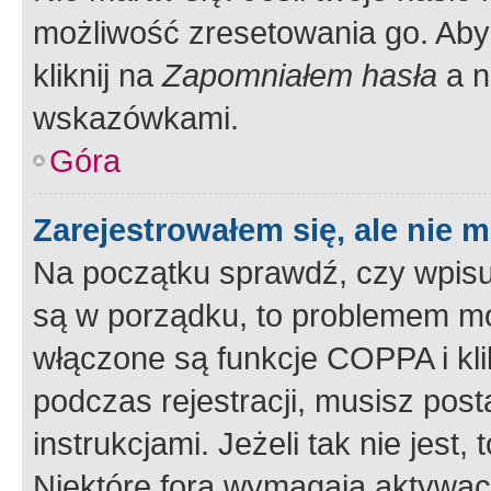
możliwość zresetowania go. Aby 
kliknij na
Zapomniałem hasła
a n
wskazówkami.
Góra
Zarejestrowałem się, ale nie 
Na początku sprawdź, czy wpisuj
są w porządku, to problemem mo
włączone są funkcje COPPA i kl
podczas rejestracji, musisz pos
instrukcjami. Jeżeli tak nie jes
Niektóre fora wymagają aktywac