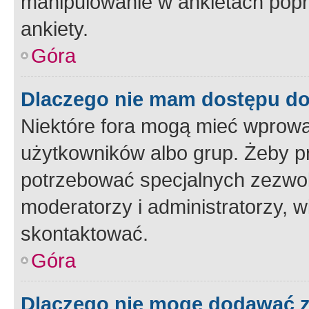
manipulowanie w ankietach popr
ankiety.
Góra
Dlaczego nie mam dostępu d
Niektóre fora mogą mieć wprowa
użytkowników albo grup. Żeby pr
potrzebować specjalnych zezwole
moderatorzy i administratorzy, w
skontaktować.
Góra
Dlaczego nie mogę dodawać 