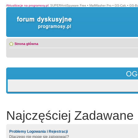
Aktualizacje na programosy.pl
:
SUPERAntiSpyware Free
•
MailWasher Pro
•
GS-Calc
•
GS-B
Strona główna
OG
Najczęściej Zadawane 
Problemy Logowania i Rejestracji
Dlaczego nie mogę się zalogować?