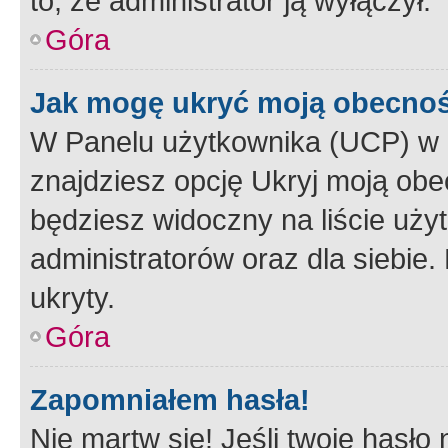
to, że administrator ją wyłączył.
Góra
Jak mogę ukryć moją obecno
W Panelu użytkownika (UCP) w 
znajdziesz opcję Ukryj moją obe
będziesz widoczny na liście użyt
administratorów oraz dla siebie.
ukryty.
Góra
Zapomniałem hasła!
Nie martw się! Jeśli twoje hasło