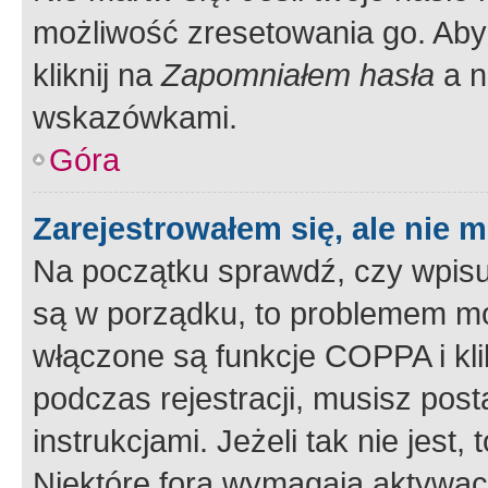
możliwość zresetowania go. Aby 
kliknij na
Zapomniałem hasła
a n
wskazówkami.
Góra
Zarejestrowałem się, ale nie 
Na początku sprawdź, czy wpisuj
są w porządku, to problemem mo
włączone są funkcje COPPA i kl
podczas rejestracji, musisz pos
instrukcjami. Jeżeli tak nie jes
Niektóre fora wymagają aktywac