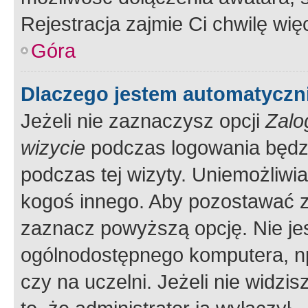
Rejestracja zajmie Ci chwilę wi
Góra
Dlaczego jestem automatycz
Jeżeli nie zaznaczysz opcji
Zalo
wizycie
podczas logowania będzi
podczas tej wizyty. Uniemożliwi
kogoś innego. Aby pozostawać 
zaznacz powyższą opcję. Nie jes
ogólnodostępnego komputera, np.
czy na uczelni. Jeżeli nie widzi