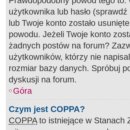
Prawdopodobny powód tego to:
użytkownika lub hasło (sprawdź e
lub Twoje konto zostało usunięte
powodu. Jeżeli Twoje konto zost
żadnych postów na forum? Zazw
użytkowników, którzy nie napisa
rozmiar bazy danych. Spróbuj po
dyskusji na forum.
Góra
Czym jest COPPA?
COPPA
to istniejące w Stanach