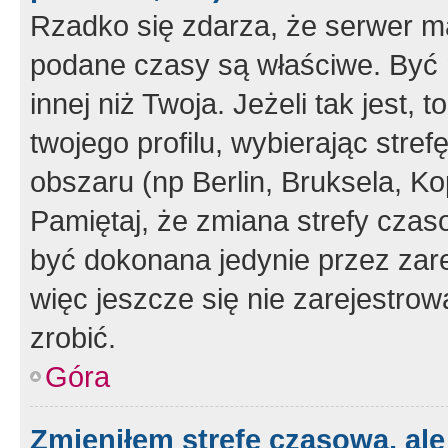
Rzadko się zdarza, że serwer m
podane czasy są właściwe. Być 
innej niż Twoja. Jeżeli tak jest,
twojego profilu, wybierając str
obszaru (np Berlin, Bruksela, Ko
Pamiętaj, że zmiana strefy czas
być dokonana jedynie przez zar
więc jeszcze się nie zarejestrow
zrobić.
Góra
Zmieniłem strefę czasową, ale