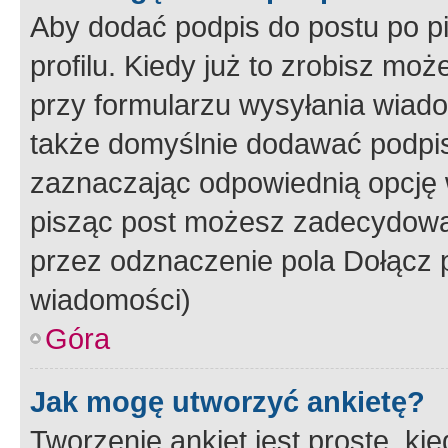
Aby dodać podpis do postu po 
profilu. Kiedy już to zrobisz m
przy formularzu wysyłania wiad
także domyślnie dodawać podpi
zaznaczając odpowiednią opcję 
pisząc post możesz zadecydowa
przez odznaczenie pola Dołącz 
wiadomości)
Góra
Jak mogę utworzyć ankietę?
Tworzenie ankiet jest proste, ki