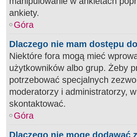
manipulowanie w ankietach popr
ankiety.
Góra
Dlaczego nie mam dostępu d
Niektóre fora mogą mieć wprowa
użytkowników albo grup. Żeby pr
potrzebować specjalnych zezwole
moderatorzy i administratorzy, w
skontaktować.
Góra
Dlaczego nie mogę dodawać 