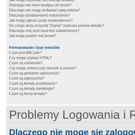
Jak mogę edytować lub usunąć ankietę?
Dlaczego nie mam dostępu do forum?
Dlaczego nie mogę dodawać załączników?
Dlaczego dostałam(em) ostrzeżenie?
Jak mogę zgłosić posty moderatorowi?
Do czego służy przycisk "Zapisz" podczas pisania tematu?
Dlaczego mój post musi być zatwierdzony?
Jak mogę podbić mój temat?
Formatowanie i typy tematów
Czym jest BBCode?
Czy mogę używać HTML?
Czym są uśmieszki?
Czy mogę umieszczać obrazki w poście?
Czym są globalne ogłoszenia?
Czym są ogłoszenia?
Czym są tematy przyklejone?
Czym są tematy zamknięte?
Czym są ikony tematu?
Problemy Logowania i R
Dlaczego nie mogę się zalog