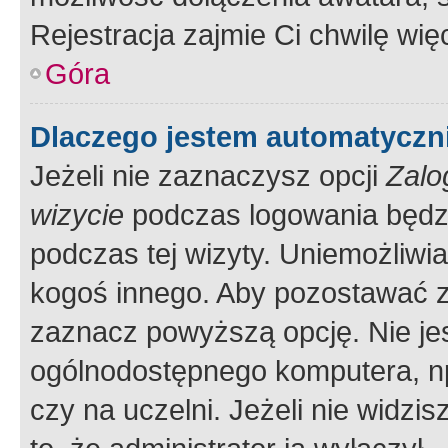
Rejestracja zajmie Ci chwilę wi
Góra
Dlaczego jestem automatycz
Jeżeli nie zaznaczysz opcji
Zalo
wizycie
podczas logowania będzi
podczas tej wizyty. Uniemożliwi
kogoś innego. Aby pozostawać 
zaznacz powyższą opcję. Nie jes
ogólnodostępnego komputera, np.
czy na uczelni. Jeżeli nie widzi