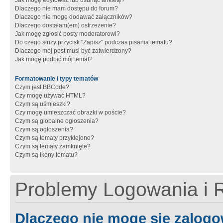
Jak mogę edytować lub usunąć ankietę?
Dlaczego nie mam dostępu do forum?
Dlaczego nie mogę dodawać załączników?
Dlaczego dostałam(em) ostrzeżenie?
Jak mogę zgłosić posty moderatorowi?
Do czego służy przycisk "Zapisz" podczas pisania tematu?
Dlaczego mój post musi być zatwierdzony?
Jak mogę podbić mój temat?
Formatowanie i typy tematów
Czym jest BBCode?
Czy mogę używać HTML?
Czym są uśmieszki?
Czy mogę umieszczać obrazki w poście?
Czym są globalne ogłoszenia?
Czym są ogłoszenia?
Czym są tematy przyklejone?
Czym są tematy zamknięte?
Czym są ikony tematu?
Problemy Logowania i R
Dlaczego nie mogę się zalog