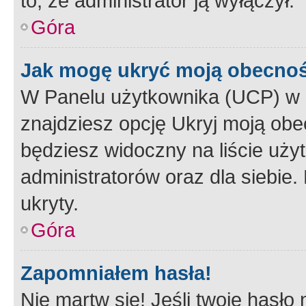
to, że administrator ją wyłączył.
Góra
Jak mogę ukryć moją obecno
W Panelu użytkownika (UCP) w 
znajdziesz opcję Ukryj moją obe
będziesz widoczny na liście użyt
administratorów oraz dla siebie.
ukryty.
Góra
Zapomniałem hasła!
Nie martw się! Jeśli twoje hasło