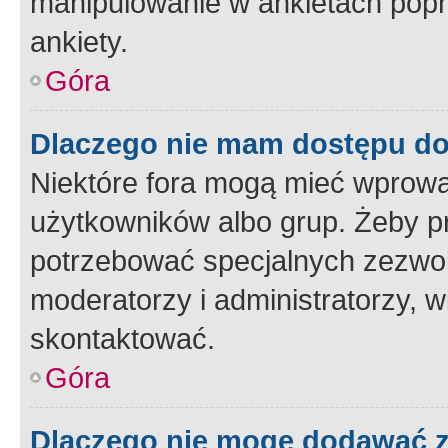
manipulowanie w ankietach popr
ankiety.
Góra
Dlaczego nie mam dostępu d
Niektóre fora mogą mieć wprowa
użytkowników albo grup. Żeby pr
potrzebować specjalnych zezwole
moderatorzy i administratorzy, w
skontaktować.
Góra
Dlaczego nie mogę dodawać 