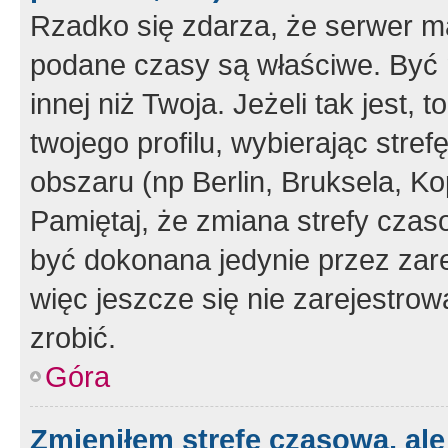
Rzadko się zdarza, że serwer m
podane czasy są właściwe. Być 
innej niż Twoja. Jeżeli tak jest,
twojego profilu, wybierając str
obszaru (np Berlin, Bruksela, Ko
Pamiętaj, że zmiana strefy czas
być dokonana jedynie przez zar
więc jeszcze się nie zarejestrow
zrobić.
Góra
Zmieniłem strefę czasową, ale