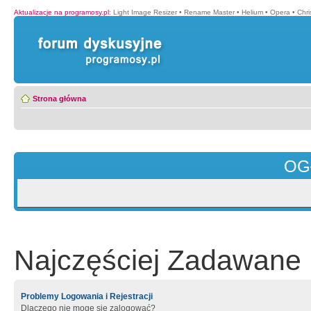
Aktualizacje na programosy.pl
:
Light Image Resizer
•
Rename Master
•
Helium
•
Opera
•
Chr
Strona główna
OG
Najczęściej Zadawane 
Problemy Logowania i Rejestracji
Dlaczego nie mogę się zalogować?