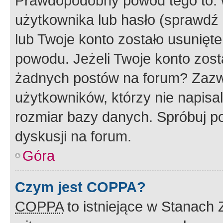
Prawdopodobny powód tego to:
użytkownika lub hasło (sprawdź e
lub Twoje konto zostało usunięte
powodu. Jeżeli Twoje konto zost
żadnych postów na forum? Zazw
użytkowników, którzy nie napisa
rozmiar bazy danych. Spróbuj po
dyskusji na forum.
Góra
Czym jest COPPA?
COPPA
to istniejące w Stanach