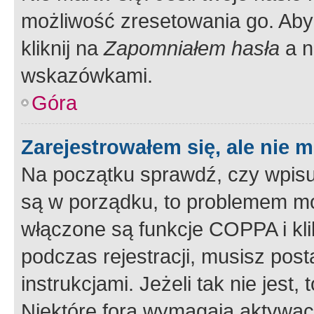
możliwość zresetowania go. Aby 
kliknij na
Zapomniałem hasła
a n
wskazówkami.
Góra
Zarejestrowałem się, ale nie 
Na początku sprawdź, czy wpisuj
są w porządku, to problemem mo
włączone są funkcje COPPA i kl
podczas rejestracji, musisz pos
instrukcjami. Jeżeli tak nie jes
Niektóre fora wymagają aktywac