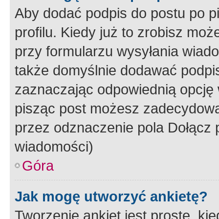
Aby dodać podpis do postu po 
profilu. Kiedy już to zrobisz m
przy formularzu wysyłania wiad
także domyślnie dodawać podpi
zaznaczając odpowiednią opcję 
pisząc post możesz zadecydowa
przez odznaczenie pola Dołącz 
wiadomości)
Góra
Jak mogę utworzyć ankietę?
Tworzenie ankiet jest proste, ki