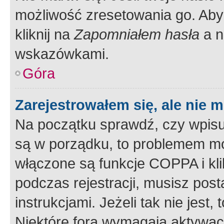
możliwość zresetowania go. Aby 
kliknij na
Zapomniałem hasła
a n
wskazówkami.
Góra
Zarejestrowałem się, ale nie 
Na początku sprawdź, czy wpisuj
są w porządku, to problemem mo
włączone są funkcje COPPA i kl
podczas rejestracji, musisz pos
instrukcjami. Jeżeli tak nie jes
Niektóre fora wymagają aktywac