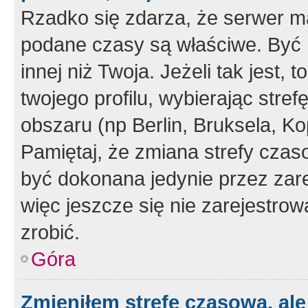
Rzadko się zdarza, że serwer m
podane czasy są właściwe. Być 
innej niż Twoja. Jeżeli tak jest,
twojego profilu, wybierając str
obszaru (np Berlin, Bruksela, Ko
Pamiętaj, że zmiana strefy czas
być dokonana jedynie przez zar
więc jeszcze się nie zarejestrow
zrobić.
Góra
Zmieniłem strefę czasową, ale