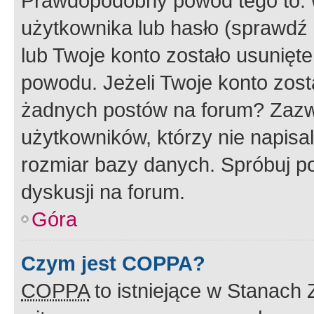
Prawdopodobny powód tego to:
użytkownika lub hasło (sprawdź e
lub Twoje konto zostało usunięte
powodu. Jeżeli Twoje konto zost
żadnych postów na forum? Zazw
użytkowników, którzy nie napisa
rozmiar bazy danych. Spróbuj po
dyskusji na forum.
Góra
Czym jest COPPA?
COPPA
to istniejące w Stanach