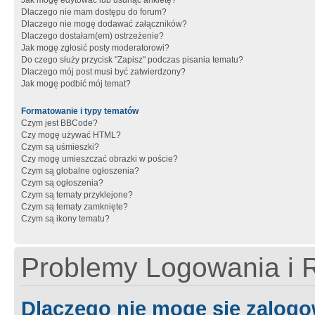
Jak mogę edytować lub usunąć ankietę?
Dlaczego nie mam dostępu do forum?
Dlaczego nie mogę dodawać załączników?
Dlaczego dostałam(em) ostrzeżenie?
Jak mogę zgłosić posty moderatorowi?
Do czego służy przycisk "Zapisz" podczas pisania tematu?
Dlaczego mój post musi być zatwierdzony?
Jak mogę podbić mój temat?
Formatowanie i typy tematów
Czym jest BBCode?
Czy mogę używać HTML?
Czym są uśmieszki?
Czy mogę umieszczać obrazki w poście?
Czym są globalne ogłoszenia?
Czym są ogłoszenia?
Czym są tematy przyklejone?
Czym są tematy zamknięte?
Czym są ikony tematu?
Problemy Logowania i R
Dlaczego nie mogę się zalog