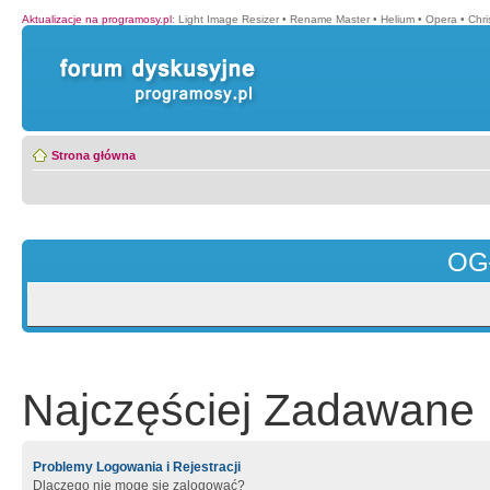
Aktualizacje na programosy.pl
:
Light Image Resizer
•
Rename Master
•
Helium
•
Opera
•
Chr
Strona główna
OG
Najczęściej Zadawane 
Problemy Logowania i Rejestracji
Dlaczego nie mogę się zalogować?