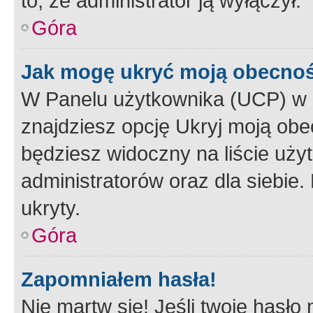
to, że administrator ją wyłączył.
Góra
Jak mogę ukryć moją obecno
W Panelu użytkownika (UCP) w 
znajdziesz opcję Ukryj moją obe
będziesz widoczny na liście użyt
administratorów oraz dla siebie.
ukryty.
Góra
Zapomniałem hasła!
Nie martw się! Jeśli twoje hasło