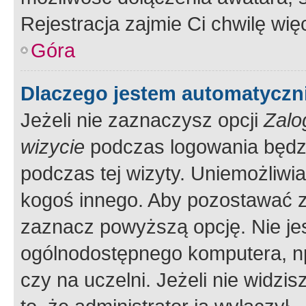
Rejestracja zajmie Ci chwilę wi
Góra
Dlaczego jestem automatycz
Jeżeli nie zaznaczysz opcji
Zalo
wizycie
podczas logowania będzi
podczas tej wizyty. Uniemożliwi
kogoś innego. Aby pozostawać 
zaznacz powyższą opcję. Nie jes
ogólnodostępnego komputera, np.
czy na uczelni. Jeżeli nie widzi