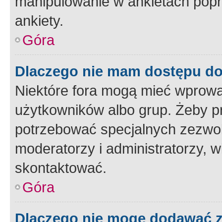
manipulowanie w ankietach popr
ankiety.
Góra
Dlaczego nie mam dostępu d
Niektóre fora mogą mieć wprowa
użytkowników albo grup. Żeby pr
potrzebować specjalnych zezwole
moderatorzy i administratorzy, w
skontaktować.
Góra
Dlaczego nie mogę dodawać 