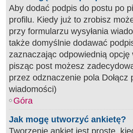
Aby dodać podpis do postu po 
profilu. Kiedy już to zrobisz m
przy formularzu wysyłania wiad
także domyślnie dodawać podpi
zaznaczając odpowiednią opcję 
pisząc post możesz zadecydowa
przez odznaczenie pola Dołącz 
wiadomości)
Góra
Jak mogę utworzyć ankietę?
Tworzenie ankiet jest proste, ki