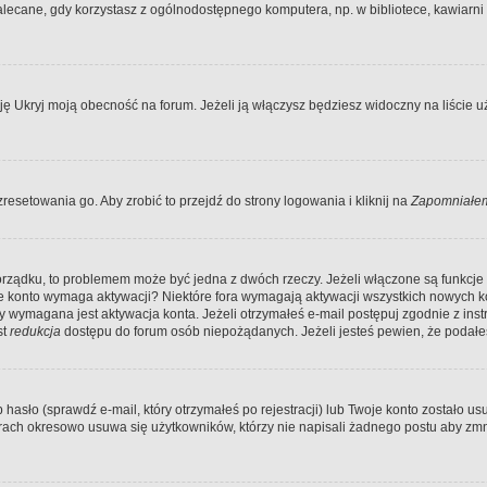
ecane, gdy korzystasz z ogólnodostępnego komputera, np. w bibliotece, kawiarni in
Ukryj moją obecność na forum. Jeżeli ją włączysz będziesz widoczny na liście uży
resetowania go. Aby zrobić to przejdź do strony logowania i kliknij na
Zapomniałem
porządku, to problemem może być jedna z dwóch rzeczy. Jeżeli włączone są funkcj
twoje konto wymaga aktywacji? Niektóre fora wymagają aktywacji wszystkich nowych 
wymagana jest aktywacja konta. Jeżeli otrzymałeś e-mail postępuj zgodnie z instruk
st
redukcja
dostępu do forum osób niepożądanych. Jeżeli jesteś pewien, że podałe
o (sprawdź e-mail, który otrzymałeś po rejestracji) lub Twoje konto zostało usun
rach okresowo usuwa się użytkowników, którzy nie napisali żadnego postu aby zmn