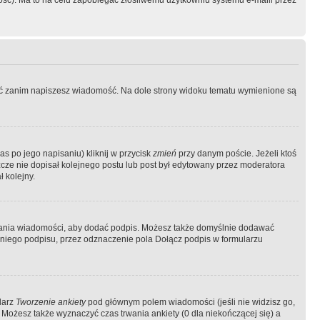
ość). Ma to na celu zapobiegać złośliwemu użytkowniu systemu e-maili przez
ować zanim napiszesz wiadomość. Na dole strony widoku tematu wymienione są
as po jego napisaniu) kliknij w przycisk
zmień
przy danym poście. Jeżeli ktoś
szcze nie dopisał kolejnego postu lub post był edytowany przez moderatora
 kolejny.
łania wiadomości, aby dodać podpis. Możesz także domyślnie dodawać
niego podpisu, przez odznaczenie pola Dołącz podpis w formularzu
larz
Tworzenie ankiety
pod głównym polem wiadomości (jeśli nie widzisz go,
 Możesz także wyznaczyć czas trwania ankiety (0 dla niekończącej się) a