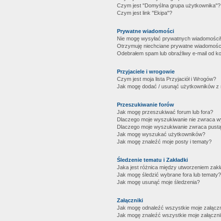
Czym jest "Domyślna grupa użytkownika"?
Czym jest link "Ekipa"?
Prywatne wiadomości
Nie mogę wysyłać prywatnych wiadomości
Otrzymuję niechciane prywatne wiadomośc
Odebrałem spam lub obraźliwy e-mail od ko
Przyjaciele i wrogowie
Czym jest moja lista Przyjaciół i Wrogów?
Jak mogę dodać / usunąć użytkowników z mo
Przeszukiwanie forów
Jak mogę przeszukiwać forum lub fora?
Dlaczego moje wyszukiwanie nie zwraca 
Dlaczego moje wyszukiwanie zwraca pustą
Jak mogę wyszukać użytkowników?
Jak mogę znaleźć moje posty i tematy?
Śledzenie tematu i Zakładki
Jaka jest różnica między utworzeniem zakł
Jak mogę śledzić wybrane fora lub tematy?
Jak mogę usunąć moje śledzenia?
Załączniki
Jak mogę odnaleźć wszystkie moje załączn
Jak mogę znaleźć wszystkie moje załączni