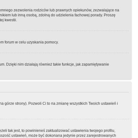
semnego zezwolenia rodziców lub prawnych opiekunów, zezwalające na
awnikiem lub inną osobą, zdolną do udzielenia fachowej porady. Proszę
j kwestii.
orem forum w celu uzyskania pomocy.
. Dzięki nim działają również takie funkcje, jak zapamiętywanie
a górze strony). Pozwoli Ci to na zmianę wszystkich Twoich ustawień i
li tak jest, to powinieneś zaktualizować ustawienia twojego profilu,
większość ustawień, może być dokonana jedynie przez zarejestrowanych