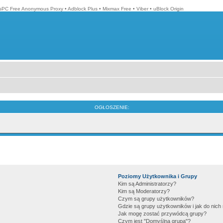
isPC Free Anonymous Proxy
•
Adblock Plus
•
Mixmax Free
•
Viber
•
uBlock Origin
OGŁOSZENIE:
Poziomy Użytkownika i Grupy
Kim są Administratorzy?
Kim są Moderatorzy?
Czym są grupy użytkowników?
Gdzie są grupy użytkowników i jak do nic
Jak mogę zostać przywódcą grupy?
Czym jest "Domyślna grupa"?