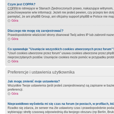
Czym jest COPPA?
COPPA
to istniejące w Stanach Zjednoczonych prawo, nakazujące witrynom
przechowywanie w/w informacji. Jeżeli nie jesteś pewien, czy przepis ten dot
pamiętać, że ani phpBB Group, ani oficjalny support phpBB w Polsce nie mają
Góra
Dlaczego nie mogę się zarejestrować?
Prawdopodobnie właściciel strony zbanował Twój adres IP lub zabronił nazwy 
Góra
Co spowoduje "Usunięcie wszystkich cookies utworzonych przez forum"
“Usuń cookies utworzone przez forum” usuwa cookies utworzone przez phpBB3
nieprzeczytanych postów. Usunięcie cookies może pomóc w przypadku pro
Góra
Preferencje i ustawienia użytkownika
Jak mogę zmienić moje ustawienia?
Wszystkie Twoje ustawienia (jeśli jesteś zarejestrowany) są zapisane w bazie 
preferencji.
Góra
Nieprawidłowo wyświetla mi się czas na forum (w postach, w profilach, itd.
Rzadko się zdarza, że serwer ma źle ustawiony czas i prawdopodobnie podane 
wybierając strefę czasową odpowiednią dla twojego obszaru (np Berlin, Bruk