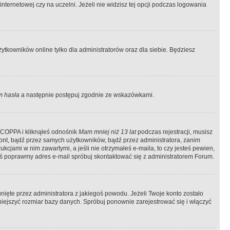
ternetowej czy na uczelni. Jeżeli nie widzisz tej opcji podczas logowania
tkowników online tylko dla administratorów oraz dla siebie. Będziesz
 hasła
a następnie postępuj zgodnie ze wskazówkami.
e COPPA i kliknąłeś odnośnik
Mam mniej niż 13 lat
podczas rejestracji, musisz
kont, bądź przez samych użytkowników, bądź przez administratora, zanim
cjami w nim zawartymi, a jeśli nie otrzymałeś e-maila, to czy jesteś pewien,
ś poprawmy adres e-mail spróbuj skontaktować się z administratorem Forum.
ięte przez administratora z jakiegoś powodu. Jeżeli Twoje konto zostało
iejszyć rozmiar bazy danych. Spróbuj ponownie zarejestrować się i włączyć