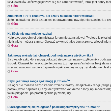
użytkowników. Jeśli więc jeszcze się nie zarejestrowałeś, teraz jest dobry mo
Góra
Zmieniłem strefę czasową, ale czasy nadal są nieprawidłowe!
Jeżeli ustawiona strefa czasu jest poprawna oraz uwzględnia czas letni, a c
Góra
Na liście nie ma mojego języka!
Najprawdopodobniej administrator forum nie zainstalował Twojego języka lub n
nie istnieje możesz sam spróbować wykonać takie tłumaczenie. Więcej inform
Góra
Jak mogę wyświetlać obrazek pod moją nazwą użytkownika?
Są dwa obrazki, które mogą pokazać się poniżej nazwy użytkownika podczas
kropek. Obrazek ten wskazuje ile postów już napisałeś/aś lub na Twój status
włączać awatary i wybierać sposób w jaki awatary mogą być dostępne. Jeśli n
Góra
Czym jest moja ranga i jak mogę ją zmienić?
Na ogół nie możesz bezpośrednio zmienić nazwy jakiejkolwiek rangi (ranga 
postów, które napisałeś, i aby identyfikować konkretne osoby, np. moderator
takim przypadku po prostu ręcznie ją zmniejszy.
Góra
Dlaczego muszę się zalogować po kliknięciu w przycisk "e-mail"?