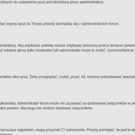
iwych do ustawienia opcji jest określana przez administratora.
dać więcej opcji do Twojej ankiety skontaktuj się z administratorem forum.
nistratora. Aby edytować ankietę musisz edytować pierwszy post w temacie (ankieta
y już oddane głosy tylko moderator lub administrator może to zrobić. Uniemożliwia
ków albo grup. Żeby przeglądać, czytać, pisać, itd. możesz potrzebować specjalny
ytkownika. Administrator forum może nie zezwalać na dodawanie załączników w o
 jesteś pewien, dlaczego nie możesz dodawać załączników.
e naruszasz regulamin, mogą przyznać Ci ostrzeżenie. Proszę pamiętać, że jest to d
tratorem.