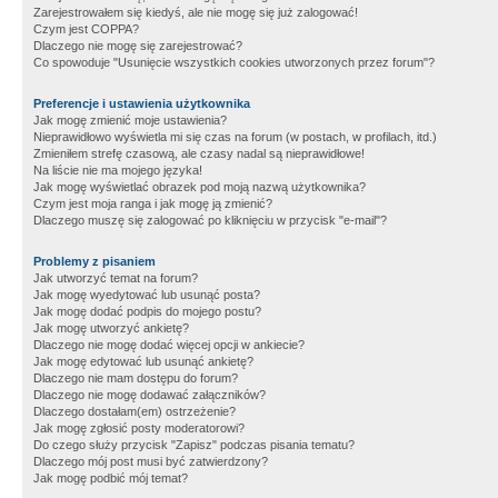
Zarejestrowałem się kiedyś, ale nie mogę się już zalogować!
Czym jest COPPA?
Dlaczego nie mogę się zarejestrować?
Co spowoduje "Usunięcie wszystkich cookies utworzonych przez forum"?
Preferencje i ustawienia użytkownika
Jak mogę zmienić moje ustawienia?
Nieprawidłowo wyświetla mi się czas na forum (w postach, w profilach, itd.)
Zmieniłem strefę czasową, ale czasy nadal są nieprawidłowe!
Na liście nie ma mojego języka!
Jak mogę wyświetlać obrazek pod moją nazwą użytkownika?
Czym jest moja ranga i jak mogę ją zmienić?
Dlaczego muszę się zalogować po kliknięciu w przycisk "e-mail"?
Problemy z pisaniem
Jak utworzyć temat na forum?
Jak mogę wyedytować lub usunąć posta?
Jak mogę dodać podpis do mojego postu?
Jak mogę utworzyć ankietę?
Dlaczego nie mogę dodać więcej opcji w ankiecie?
Jak mogę edytować lub usunąć ankietę?
Dlaczego nie mam dostępu do forum?
Dlaczego nie mogę dodawać załączników?
Dlaczego dostałam(em) ostrzeżenie?
Jak mogę zgłosić posty moderatorowi?
Do czego służy przycisk "Zapisz" podczas pisania tematu?
Dlaczego mój post musi być zatwierdzony?
Jak mogę podbić mój temat?