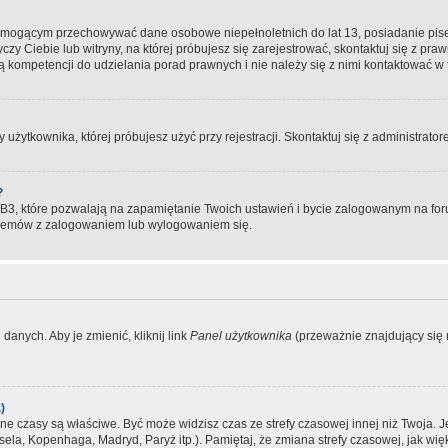
, mogącym przechowywać dane osobowe niepełnoletnich do lat 13, posiadanie pi
yczy Ciebie lub witryny, na której próbujesz się zarejestrować, skontaktuj się z pr
 kompetencji do udzielania porad prawnych i nie należy się z nimi kontaktować w te
użytkownika, której próbujesz użyć przy rejestracji. Skontaktuj się z administrat
?
, które pozwalają na zapamiętanie Twoich ustawień i bycie zalogowanym na forum
blemów z zalogowaniem lub wylogowaniem się.
danych. Aby je zmienić, kliknij link
Panel użytkownika
(przeważnie znajdujący się n
)
czasy są właściwe. Być może widzisz czas ze strefy czasowej innej niż Twoja. Jeże
sela, Kopenhaga, Madryd, Paryż itp.). Pamiętaj, że zmiana strefy czasowej, jak 