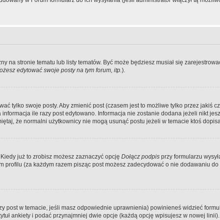
dowany w Forum formularz do ich wysyłania (jeśli administrator włączył tą możliw
zny na stronie tematu lub listy tematów. Być może będziesz musiał się zarejestr
żesz edytować swoje posty na tym forum, itp.
).
 tylko swoje posty. Aby zmienić post (czasem jest to możliwe tylko przez jakiś cz
informacja ile razy post edytowano. Informacja nie zostanie dodana jeżeli nikt je
iętaj, że normalni użytkownicy nie mogą usunąć postu jeżeli w temacie ktoś dopisał
 Kiedy już to zrobisz możesz zaznaczyć opcję
Dołącz podpis
przy formularzu wysy
m profilu (za każdym razem pisząc post możesz zadecydować o nie dodawaniu do 
wszy post w temacie, jeśli masz odpowiednie uprawnienia) powinieneś widzieć formu
uł ankiety i podać przynajmniej dwie opcje (każdą opcję wpisujesz w nowej linii).