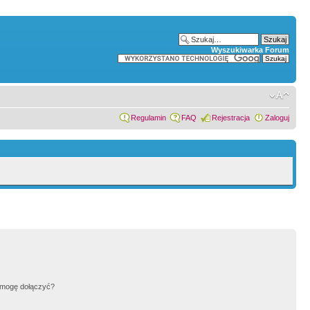
Wyszukiwarka Forum
Regulamin
FAQ
Rejestracja
Zaloguj
h mogę dołączyć?