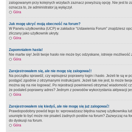
zalogowanym przy kolejnych wizytach zaznacz powyższą opcję. Nie jest to zal
oznacza to, że administrator ją wyłączył.
Góra
Jak mogę ukryć moją obecność na forum?
W Panelu użytkownika (UCP) w zakładce “Ustawienia Forum” znajdziesz opcję 
zliczany jako użytkownik ukryty.
Góra
Zapomniałem hasła!
Nie martw się! Jeśli twoje hasło nie może byc odzyskane, istnieje możliwość z
Góra
Zarejestrowałem się, ale nie mogę się zalogować!
Na początku sprawdź, czy wpisujesz poprawny login i hasło. Jeżeli te są w 
postąpić zgodnie z otrzymanymi instrukcjami. Jeżeli tak nie jest, to może 
można się na nie logować. Po rejestracji powinieneś otrzymać wiadomość czy 
że podałeś poprawny adres? Jednym z powodów wykorzystania aktywacji je
Góra
Zarejestrowałem się kiedyś, ale nie mogę się już zalogować!
Prawdopodobny powód tego to: wprowadzasz błędna nazwę użytkownika lub hasł
usunięte to być może nie pisałeś żadnych postów na forum? Zazwyczaj na fo
do dyskusji na forum.
Góra