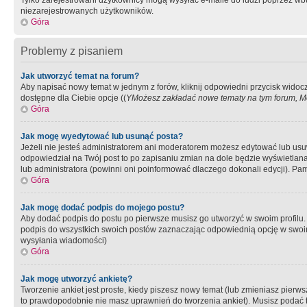
Tylko zarejestrowani użytkownicy mogą wysyłać e-maile do ludzi poprzez wbu
niezarejestrowanych użytkowników.
Góra
Problemy z pisaniem
Jak utworzyć temat na forum?
Aby napisać nowy temat w jednym z forów, kliknij odpowiedni przycisk widoc
dostępne dla Ciebie opcje ((
YMożesz zakładać nowe tematy na tym forum, Mo
Góra
Jak mogę wyedytować lub usunąć posta?
Jeżeli nie jesteś administratorem ani moderatorem możesz edytować lub usuwać
odpowiedział na Twój post to po zapisaniu zmian na dole będzie wyświetlana 
lub administratora (powinni oni poinformować dlaczego dokonali edycji). Pam
Góra
Jak mogę dodać podpis do mojego postu?
Aby dodać podpis do postu po pierwsze musisz go utworzyć w swoim profilu.
podpis do wszystkich swoich postów zaznaczając odpowiednią opcję w swoi
wysyłania wiadomości)
Góra
Jak mogę utworzyć ankietę?
Tworzenie ankiet jest proste, kiedy piszesz nowy temat (lub zmieniasz pier
to prawdopodobnie nie masz uprawnień do tworzenia ankiet). Musisz podać tyt