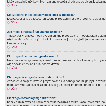
także umożliwić użytkownikom zmianę wcześniej oddanego głosu. Liczba możl
Góra
Dlaczego nie mogę dodać więcej opcji w ankiecie?
Liczba opcji ankiety jest ograniczona przez administratora. Jeśli chciałbyś do
Góra
Jak mogę edytować lub usunąć ankietę?
Tak jak posty, ankiety mogą być zmieniane przez autora, moderatora lub admi
użytkownik może usunąć ankietę lub zmieniać jej opcje, jeśli jednak został
trwania ankiety.
Góra
Dlaczego nie mam dostępu do forum?
Niektóre fora mogą mieć wprowadzone ograniczenia dla określonych użytkowni
więc powinieneś się z nimi skontaktować.
Góra
Dlaczego nie mogę dodawać załączników?
Zezwolenia załączników są przyznawane dla danego forum, grupy lub też uż
mogą wysyłać załączniki. Skontaktuj się z administratorem Forum, jeśli nie
Góra
Dlaczego dostałam(em) ostrzeżenie?
Każdy administrator określa zasady korzystania z forum. Jeżeli stwierdzą, ż
nie jesteś pewien, dlaczego otrzymałeś ostrzeżenie, skontaktuj sie z adminis