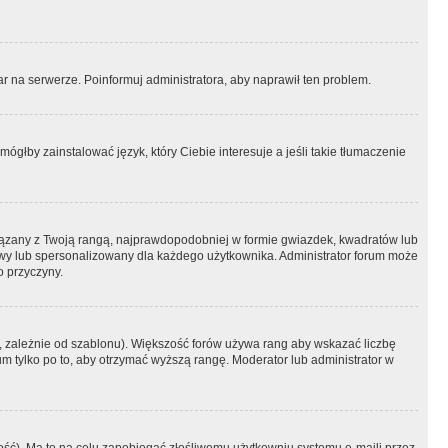
r na serwerze. Poinformuj administratora, aby naprawił ten problem.
ógłby zainstalować język, który Ciebie interesuje a jeśli takie tłumaczenie
iązany z Twoją rangą, najprawdopodobniej w formie gwiazdek, kwadratów lub
atowy lub spersonalizowany dla każdego użytkownika. Administrator forum może
o przyczyny.
, zależnie od szablonu). Większość forów używa rang aby wskazać liczbę
um tylko po to, aby otrzymać wyższą rangę. Moderator lub administrator w