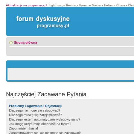
Aktualizacje na programosy.pl
:
Light Image Resizer
•
Rename Master
•
Helium
•
Opera
•
Chr
Strona główna
Najczęściej Zadawane Pytania
Problemy Logowania i Rejestracji
Dlaczego nie mogę się zalogować?
Dlaczego muszę się zarejestrować?
Dlaczego jestem automatycznie wylogowywany?
Jak mogę ukryć moją obecność na forum?
Zapomniałem hasła!
Zarejestrowałem się, ale nie mogę się zalogować!