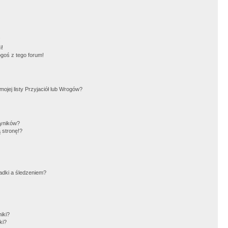
!
i!
goś z tego forum!
jej listy Przyjaciół lub Wrogów?
wyników?
 stronę!?
adki a śledzeniem?
iki?
ki?