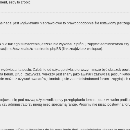
ment, żeby to zrobić.
zas nadal jest wyświetlany nieprawdłowo to prawdopodobnie źle ustawiony jest zega
ikt takiego tłumaczenia jeszcze nie wykonał. Spróbuj zapytać administratora czy m
acji możesz znaleźć na stronie phpBB (link znajdziesz w stopce).
 wyświetlania postu. Zależnie od użytego stylu, pierwszym może być obrazek pow
 na forum. Drugi, zazwyczaj większy, jest znany jako awatar i zazwyczaj jest unik
ie możesz używać awatarów, skontaktuj się z administratorami forum i zapytaj ich 
pojawia się pod nazwą użytkownika przy przeglądaniu tematu, oraz w twoim profilu
zy czy administratorzy mogą mieć specjalną rangę. Prosimy nie pisać postów na for