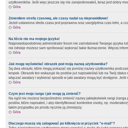
użytkowników. Jeśli więc jeszcze się nie zarejestrowałeś, teraz jest dobry mo
Góra
Zmieniłem strefę czasową, ale czasy nadal są nieprawidłowe!
Jeżeli ustawiona strefa czasu jest poprawna oraz uwzględnia czas letni, a c
Góra
Na liście nie ma mojego języka!
Najprawdopodobniej administrator forum nie zainstalował Twojego języka lub n
nie istnieje możesz sam spróbować wykonać takie tłumaczenie. Więcej inform
Góra
Jak mogę wyświetlać obrazek pod moją nazwą użytkownika?
Są dwa obrazki, które mogą pokazać się poniżej nazwy użytkownika podczas
kropek. Obrazek ten wskazuje ile postów już napisałeś/aś lub na Twój status
włączać awatary i wybierać sposób w jaki awatary mogą być dostępne. Jeśli n
Góra
Czym jest moja ranga i jak mogę ją zmienić?
Na ogół nie możesz bezpośrednio zmienić nazwy jakiejkolwiek rangi (ranga 
postów, które napisałeś, i aby identyfikować konkretne osoby, np. moderator
takim przypadku po prostu ręcznie ją zmniejszy.
Góra
Dlaczego muszę się zalogować po kliknięciu w przycisk "e-mail"?