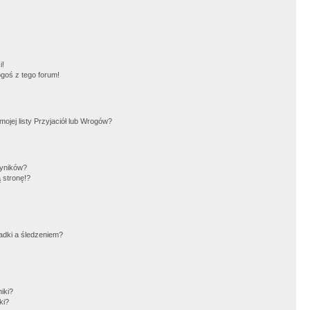
!
i!
goś z tego forum!
jej listy Przyjaciół lub Wrogów?
wyników?
 stronę!?
adki a śledzeniem?
iki?
ki?