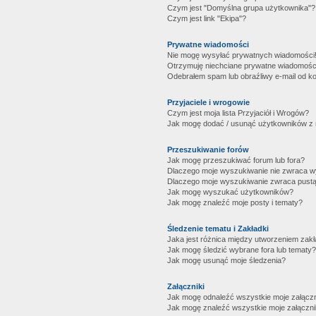
Czym jest "Domyślna grupa użytkownika"?
Czym jest link "Ekipa"?
Prywatne wiadomości
Nie mogę wysyłać prywatnych wiadomości
Otrzymuję niechciane prywatne wiadomośc
Odebrałem spam lub obraźliwy e-mail od ko
Przyjaciele i wrogowie
Czym jest moja lista Przyjaciół i Wrogów?
Jak mogę dodać / usunąć użytkowników z mo
Przeszukiwanie forów
Jak mogę przeszukiwać forum lub fora?
Dlaczego moje wyszukiwanie nie zwraca 
Dlaczego moje wyszukiwanie zwraca pustą
Jak mogę wyszukać użytkowników?
Jak mogę znaleźć moje posty i tematy?
Śledzenie tematu i Zakładki
Jaka jest różnica między utworzeniem zakł
Jak mogę śledzić wybrane fora lub tematy?
Jak mogę usunąć moje śledzenia?
Załączniki
Jak mogę odnaleźć wszystkie moje załączn
Jak mogę znaleźć wszystkie moje załączni