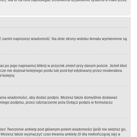
ość). Ma to na celu zapobiegać złośliwemu użytkowniu systemu e-maili przez
ować zanim napiszesz wiadomość. Na dole strony widoku tematu wymienione są
as po jego napisaniu) kliknij w przycisk
zmień
przy danym poście. Jeżeli ktoś
szcze nie dopisał kolejnego postu lub post był edytowany przez moderatora
 kolejny.
łania wiadomości, aby dodać podpis. Możesz także domyślnie dodawać
niego podpisu, przez odznaczenie pola Dołącz podpis w formularzu
larz
Tworzenie ankiety
pod głównym polem wiadomości (jeśli nie widzisz go,
 Możesz także wyznaczyć czas trwania ankiety (0 dla niekończącej się) a