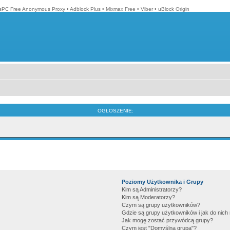
isPC Free Anonymous Proxy
•
Adblock Plus
•
Mixmax Free
•
Viber
•
uBlock Origin
OGŁOSZENIE:
Poziomy Użytkownika i Grupy
Kim są Administratorzy?
Kim są Moderatorzy?
Czym są grupy użytkowników?
Gdzie są grupy użytkowników i jak do nic
Jak mogę zostać przywódcą grupy?
Czym jest "Domyślna grupa"?