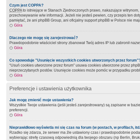
Czym jest COPPA?
COPPA
to istniejące w Stanach Zjednoczonych prawo, nakazujące witrynom
przechowywanie w/w informacji. Jeżeli nie jesteś pewien, czy przepis ten dot
pamiętać, że ani phpBB Group, ani oficjalny support phpBB w Polsce nie mają
Góra
Dlaczego nie mogę się zarejestrować?
Prawdopodobnie właściciel strony zbanował Twój adres IP lub zabronił nazwy 
Góra
Co spowoduje "Usunięcie wszystkich cookies utworzonych przez forum"
“Usuń cookies utworzone przez forum” usuwa cookies utworzone przez phpBB3
nieprzeczytanych postów. Usunięcie cookies może pomóc w przypadku pro
Góra
Preferencje i ustawienia użytkownika
Jak mogę zmienić moje ustawienia?
Wszystkie Twoje ustawienia (jeśli jesteś zarejestrowany) są zapisane w bazie 
preferencji.
Góra
Nieprawidłowo wyświetla mi się czas na forum (w postach, w profilach, itd.
Rzadko się zdarza, że serwer ma źle ustawiony czas i prawdopodobnie podane 
wybierając strefę czasową odpowiednią dla twojego obszaru (np Berlin, Bruk