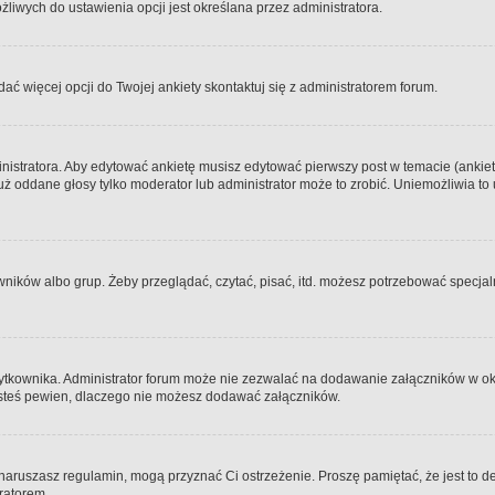
iwych do ustawienia opcji jest określana przez administratora.
dać więcej opcji do Twojej ankiety skontaktuj się z administratorem forum.
nistratora. Aby edytować ankietę musisz edytować pierwszy post w temacie (ankieta
y już oddane głosy tylko moderator lub administrator może to zrobić. Uniemożliwia
ków albo grup. Żeby przeglądać, czytać, pisać, itd. możesz potrzebować specjalny
ytkownika. Administrator forum może nie zezwalać na dodawanie załączników w o
 jesteś pewien, dlaczego nie możesz dodawać załączników.
e naruszasz regulamin, mogą przyznać Ci ostrzeżenie. Proszę pamiętać, że jest to d
tratorem.