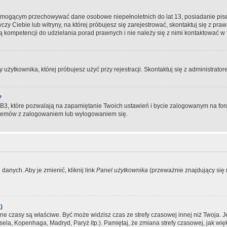
, mogącym przechowywać dane osobowe niepełnoletnich do lat 13, posiadanie pi
yczy Ciebie lub witryny, na której próbujesz się zarejestrować, skontaktuj się z pr
 kompetencji do udzielania porad prawnych i nie należy się z nimi kontaktować w te
użytkownika, której próbujesz użyć przy rejestracji. Skontaktuj się z administrat
?
, które pozwalają na zapamiętanie Twoich ustawień i bycie zalogowanym na forum
blemów z zalogowaniem lub wylogowaniem się.
danych. Aby je zmienić, kliknij link
Panel użytkownika
(przeważnie znajdujący się n
)
czasy są właściwe. Być może widzisz czas ze strefy czasowej innej niż Twoja. Jeże
sela, Kopenhaga, Madryd, Paryż itp.). Pamiętaj, że zmiana strefy czasowej, jak 