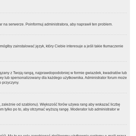
r na serwerze. Poinformuj administratora, aby naprawił ten problem.
ógłby zainstalować język, który Ciebie interesuje a jeśli takie tłumaczenie
iązany z Twoją rangą, najprawdopodobniej w formie gwiazdek, kwadratów lub
atowy lub spersonalizowany dla każdego użytkownika. Administrator forum może
o przyczyny.
, zależnie od szablonu). Większość forów używa rang aby wskazać liczbę
um tylko po to, aby otrzymać wyższą rangę. Moderator lub administrator w