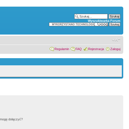
Wyszukiwarka Forum
Regulamin
FAQ
Rejestracja
Zaloguj
h mogę dołączyć?