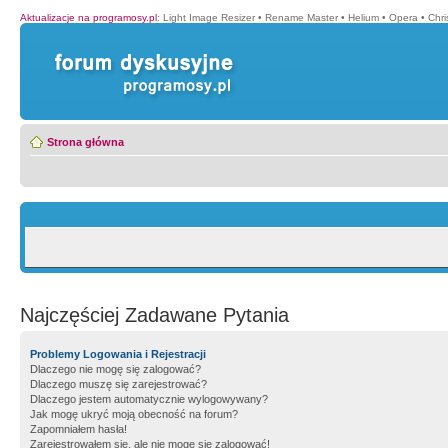
Aktualizacje na programosy.pl
:
Light Image Resizer
•
Rename Master
•
Helium
•
Opera
•
Chr
Strona główna
Najczęściej Zadawane Pytania
Problemy Logowania i Rejestracji
Dlaczego nie mogę się zalogować?
Dlaczego muszę się zarejestrować?
Dlaczego jestem automatycznie wylogowywany?
Jak mogę ukryć moją obecność na forum?
Zapomniałem hasła!
Zarejestrowałem się, ale nie mogę się zalogować!