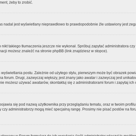
ment, żeby to zrobić.
zas nadal jest wyświetlany nieprawdłowo to prawdopodobnie źle ustawiony jest zega
ikt takiego tłumaczenia jeszcze nie wykonał. Spróbuj zapytać administratora czy m
acji możesz znaleźć na stronie phpBB (link znajdziesz w stopce).
 wyświetlania postu. Zależnie od użytego stylu, pierwszym może być obrazek pow
 na forum. Drugi, zazwyczaj większy, jest znany jako awatar i zazwyczaj jest unik
ie możesz używać awatarów, skontaktuj się z administratorami forum i zapytaj ich 
pojawia się pod nazwą użytkownika przy przeglądaniu tematu, oraz w twoim profilu
zy czy administratorzy mogą mieć specjalną rangę. Prosimy nie pisać postów na for