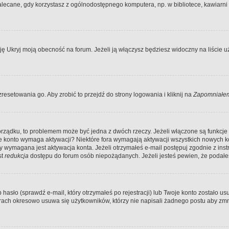
ecane, gdy korzystasz z ogólnodostępnego komputera, np. w bibliotece, kawiarni in
Ukryj moją obecność na forum. Jeżeli ją włączysz będziesz widoczny na liście uży
resetowania go. Aby zrobić to przejdź do strony logowania i kliknij na
Zapomniałem
porządku, to problemem może być jedna z dwóch rzeczy. Jeżeli włączone są funkcj
twoje konto wymaga aktywacji? Niektóre fora wymagają aktywacji wszystkich nowych 
wymagana jest aktywacja konta. Jeżeli otrzymałeś e-mail postępuj zgodnie z instruk
st
redukcja
dostępu do forum osób niepożądanych. Jeżeli jesteś pewien, że podałe
o (sprawdź e-mail, który otrzymałeś po rejestracji) lub Twoje konto zostało usun
rach okresowo usuwa się użytkowników, którzy nie napisali żadnego postu aby zmn