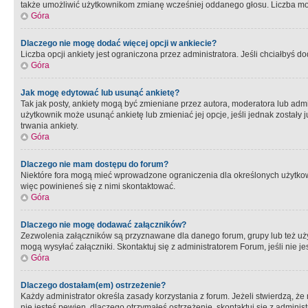
także umożliwić użytkownikom zmianę wcześniej oddanego głosu. Liczba możl
Góra
Dlaczego nie mogę dodać więcej opcji w ankiecie?
Liczba opcji ankiety jest ograniczona przez administratora. Jeśli chciałbyś do
Góra
Jak mogę edytować lub usunąć ankietę?
Tak jak posty, ankiety mogą być zmieniane przez autora, moderatora lub admi
użytkownik może usunąć ankietę lub zmieniać jej opcje, jeśli jednak został
trwania ankiety.
Góra
Dlaczego nie mam dostępu do forum?
Niektóre fora mogą mieć wprowadzone ograniczenia dla określonych użytkowni
więc powinieneś się z nimi skontaktować.
Góra
Dlaczego nie mogę dodawać załączników?
Zezwolenia załączników są przyznawane dla danego forum, grupy lub też uż
mogą wysyłać załączniki. Skontaktuj się z administratorem Forum, jeśli nie
Góra
Dlaczego dostałam(em) ostrzeżenie?
Każdy administrator określa zasady korzystania z forum. Jeżeli stwierdzą, ż
nie jesteś pewien, dlaczego otrzymałeś ostrzeżenie, skontaktuj sie z adminis