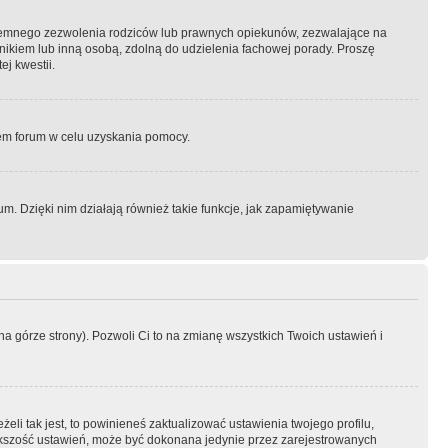
semnego zezwolenia rodziców lub prawnych opiekunów, zezwalające na
awnikiem lub inną osobą, zdolną do udzielenia fachowej porady. Proszę
j kwestii.
orem forum w celu uzyskania pomocy.
. Dzięki nim działają również takie funkcje, jak zapamiętywanie
a górze strony). Pozwoli Ci to na zmianę wszystkich Twoich ustawień i
li tak jest, to powinieneś zaktualizować ustawienia twojego profilu,
większość ustawień, może być dokonana jedynie przez zarejestrowanych