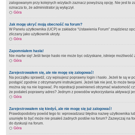
zalogowanym przy kolejnych wizytach zaznacz powyższą opcję. Nie jest to zal
oznacza to, że administrator ją wyłączył.
Góra
Jak mogę ukryć moją obecność na forum?
W Panelu użytkownika (UCP) w zakładce “Ustawienia Forum” znajdziesz opcję 
zliczany jako użytkownik ukryty.
Góra
Zapomniałem hasła!
Nie martw się! Jeśli twoje hasło nie może byc odzyskane, istnieje możliwość z
Góra
Zarejestrowałem się, ale nie mogę się zalogować!
Na początku sprawdź, czy wpisujesz poprawny login i hasło. Jeżeli te są w 
postąpić zgodnie z otrzymanymi instrukcjami. Jeżeli tak nie jest, to może 
można się na nie logować. Po rejestracji powinieneś otrzymać wiadomość czy 
że podałeś poprawny adres? Jednym z powodów wykorzystania aktywacji je
Góra
Zarejestrowałem się kiedyś, ale nie mogę się już zalogować!
Prawdopodobny powód tego to: wprowadzasz błędna nazwę użytkownika lub hasł
usunięte to być może nie pisałeś żadnych postów na forum? Zazwyczaj na fo
do dyskusji na forum.
Góra