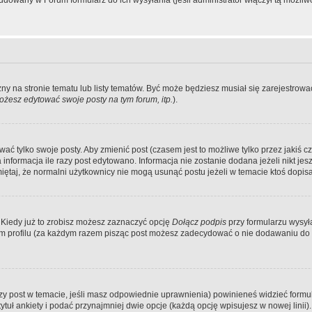
dowany w Forum formularz do ich wysyłania (jeśli administrator włączył tą możliw
zny na stronie tematu lub listy tematów. Być może będziesz musiał się zarejestr
żesz edytować swoje posty na tym forum, itp.
).
 tylko swoje posty. Aby zmienić post (czasem jest to możliwe tylko przez jakiś cz
informacja ile razy post edytowano. Informacja nie zostanie dodana jeżeli nikt je
iętaj, że normalni użytkownicy nie mogą usunąć postu jeżeli w temacie ktoś dopisał
 Kiedy już to zrobisz możesz zaznaczyć opcję
Dołącz podpis
przy formularzu wysy
m profilu (za każdym razem pisząc post możesz zadecydować o nie dodawaniu do 
wszy post w temacie, jeśli masz odpowiednie uprawnienia) powinieneś widzieć formu
uł ankiety i podać przynajmniej dwie opcje (każdą opcję wpisujesz w nowej linii).