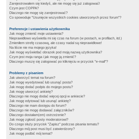
Zarejestrowałem się kiedyś, ale nie mogę się już zalogować!
Czym jest COPPA?
Dlaczego nie mogę się zarejestrować?
Co spowoduje "Usunięcie wszystkich cookies utworzonych przez forum"?
Preferencje i ustawienia użytkownika
Jak mogę zmienić moje ustawienia?
Nieprawidłowo wyświetla mi się czas na forum (w postach, w profilach, itd.)
Zmieniłem strefę czasową, ale czasy nadal są nieprawidłowe!
Na liście nie ma mojego języka!
Jak mogę wyświetlać obrazek pod moją nazwą użytkownika?
Czym jest moja ranga i jak mogę ją zmienić?
Dlaczego muszę się zalogować po kliknięciu w przycisk "e-mail"?
Problemy z pisaniem
Jak utworzyć temat na forum?
Jak mogę wyedytować lub usunąć posta?
Jak mogę dodać podpis do mojego postu?
Jak mogę utworzyć ankietę?
Dlaczego nie mogę dodać więcej opcji w ankiecie?
Jak mogę edytować lub usunąć ankietę?
Dlaczego nie mam dostępu do forum?
Dlaczego nie mogę dodawać załączników?
Dlaczego dostałam(em) ostrzeżenie?
Jak mogę zgłosić posty moderatorowi?
Do czego służy przycisk "Zapisz" podczas pisania tematu?
Dlaczego mój post musi być zatwierdzony?
Jak mogę podbić mój temat?