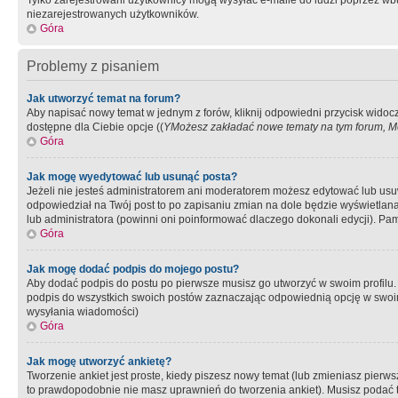
Tylko zarejestrowani użytkownicy mogą wysyłać e-maile do ludzi poprzez wbu
niezarejestrowanych użytkowników.
Góra
Problemy z pisaniem
Jak utworzyć temat na forum?
Aby napisać nowy temat w jednym z forów, kliknij odpowiedni przycisk widoc
dostępne dla Ciebie opcje ((
YMożesz zakładać nowe tematy na tym forum, Mo
Góra
Jak mogę wyedytować lub usunąć posta?
Jeżeli nie jesteś administratorem ani moderatorem możesz edytować lub usuwać
odpowiedział na Twój post to po zapisaniu zmian na dole będzie wyświetlana 
lub administratora (powinni oni poinformować dlaczego dokonali edycji). Pam
Góra
Jak mogę dodać podpis do mojego postu?
Aby dodać podpis do postu po pierwsze musisz go utworzyć w swoim profilu.
podpis do wszystkich swoich postów zaznaczając odpowiednią opcję w swoi
wysyłania wiadomości)
Góra
Jak mogę utworzyć ankietę?
Tworzenie ankiet jest proste, kiedy piszesz nowy temat (lub zmieniasz pier
to prawdopodobnie nie masz uprawnień do tworzenia ankiet). Musisz podać tyt