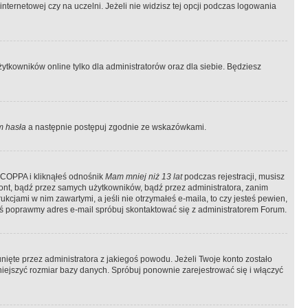
ternetowej czy na uczelni. Jeżeli nie widzisz tej opcji podczas logowania
tkowników online tylko dla administratorów oraz dla siebie. Będziesz
 hasła
a następnie postępuj zgodnie ze wskazówkami.
e COPPA i kliknąłeś odnośnik
Mam mniej niż 13 lat
podczas rejestracji, musisz
kont, bądź przez samych użytkowników, bądź przez administratora, zanim
cjami w nim zawartymi, a jeśli nie otrzymałeś e-maila, to czy jesteś pewien,
ś poprawmy adres e-mail spróbuj skontaktować się z administratorem Forum.
ięte przez administratora z jakiegoś powodu. Jeżeli Twoje konto zostało
iejszyć rozmiar bazy danych. Spróbuj ponownie zarejestrować się i włączyć