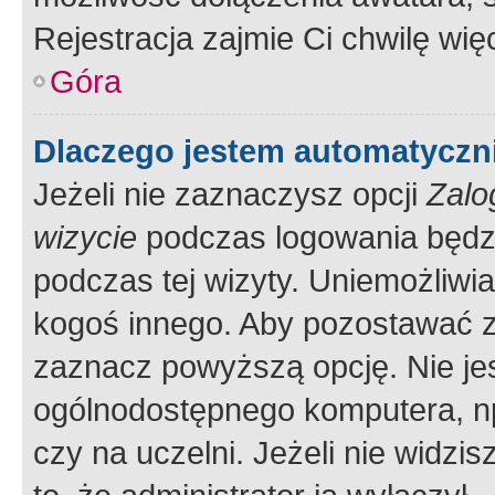
Rejestracja zajmie Ci chwilę wi
Góra
Dlaczego jestem automatycz
Jeżeli nie zaznaczysz opcji
Zalo
wizycie
podczas logowania będzi
podczas tej wizyty. Uniemożliwi
kogoś innego. Aby pozostawać 
zaznacz powyższą opcję. Nie jes
ogólnodostępnego komputera, np.
czy na uczelni. Jeżeli nie widzi