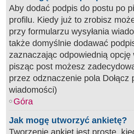
Aby dodać podpis do postu po 
profilu. Kiedy już to zrobisz m
przy formularzu wysyłania wiad
także domyślnie dodawać podpi
zaznaczając odpowiednią opcję 
pisząc post możesz zadecydowa
przez odznaczenie pola Dołącz 
wiadomości)
Góra
Jak mogę utworzyć ankietę?
Tworzenie ankiet jest proste, ki