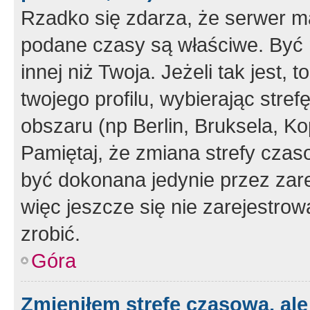
Rzadko się zdarza, że serwer m
podane czasy są właściwe. Być 
innej niż Twoja. Jeżeli tak jest,
twojego profilu, wybierając str
obszaru (np Berlin, Bruksela, Ko
Pamiętaj, że zmiana strefy czas
być dokonana jedynie przez zar
więc jeszcze się nie zarejestrow
zrobić.
Góra
Zmieniłem strefę czasową, ale