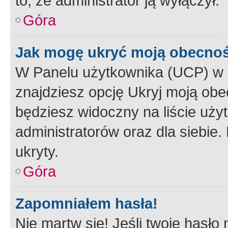
to, że administrator ją wyłączył.
Góra
Jak mogę ukryć moją obecno
W Panelu użytkownika (UCP) w 
znajdziesz opcję Ukryj moją obe
będziesz widoczny na liście użyt
administratorów oraz dla siebie.
ukryty.
Góra
Zapomniałem hasła!
Nie martw się! Jeśli twoje hasło