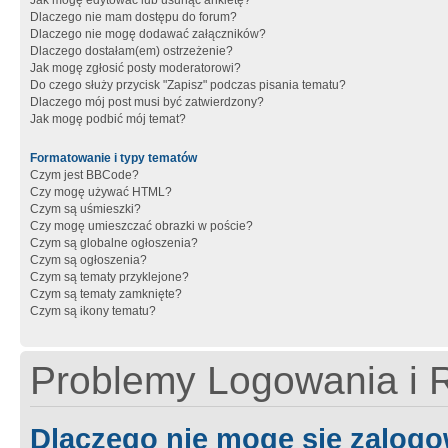
Jak mogę edytować lub usunąć ankietę?
Dlaczego nie mam dostępu do forum?
Dlaczego nie mogę dodawać załączników?
Dlaczego dostałam(em) ostrzeżenie?
Jak mogę zgłosić posty moderatorowi?
Do czego służy przycisk "Zapisz" podczas pisania tematu?
Dlaczego mój post musi być zatwierdzony?
Jak mogę podbić mój temat?
Formatowanie i typy tematów
Czym jest BBCode?
Czy mogę używać HTML?
Czym są uśmieszki?
Czy mogę umieszczać obrazki w poście?
Czym są globalne ogłoszenia?
Czym są ogłoszenia?
Czym są tematy przyklejone?
Czym są tematy zamknięte?
Czym są ikony tematu?
Problemy Logowania i R
Dlaczego nie mogę się zalog