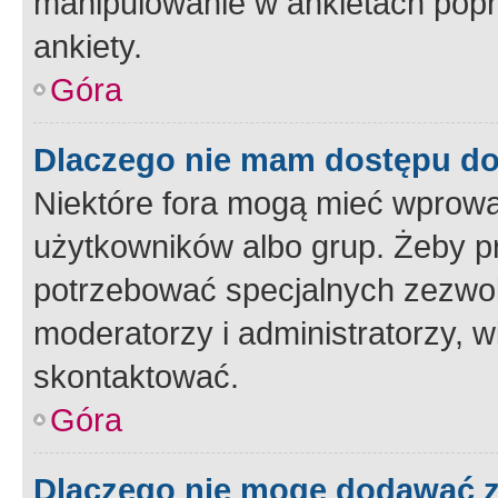
manipulowanie w ankietach popr
ankiety.
Góra
Dlaczego nie mam dostępu d
Niektóre fora mogą mieć wprowa
użytkowników albo grup. Żeby pr
potrzebować specjalnych zezwole
moderatorzy i administratorzy, w
skontaktować.
Góra
Dlaczego nie mogę dodawać 