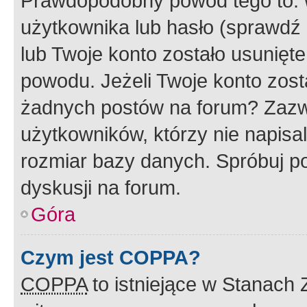
Prawdopodobny powód tego to:
użytkownika lub hasło (sprawdź e
lub Twoje konto zostało usunięte
powodu. Jeżeli Twoje konto zost
żadnych postów na forum? Zazw
użytkowników, którzy nie napisa
rozmiar bazy danych. Spróbuj po
dyskusji na forum.
Góra
Czym jest COPPA?
COPPA
to istniejące w Stanach