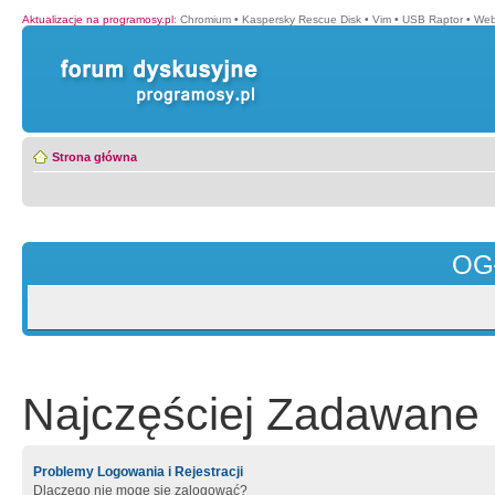
Aktualizacje na programosy.pl
:
Chromium
•
Kaspersky Rescue Disk
•
Vim
•
USB Raptor
•
Web
Strona główna
OG
Najczęściej Zadawane 
Problemy Logowania i Rejestracji
Dlaczego nie mogę się zalogować?