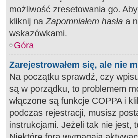
możliwość zresetowania go. Aby 
kliknij na
Zapomniałem hasła
a n
wskazówkami.
Góra
Zarejestrowałem się, ale nie 
Na początku sprawdź, czy wpisuj
są w porządku, to problemem mo
włączone są funkcje COPPA i kl
podczas rejestracji, musisz pos
instrukcjami. Jeżeli tak nie jes
Niektóre fora wymagają aktywac