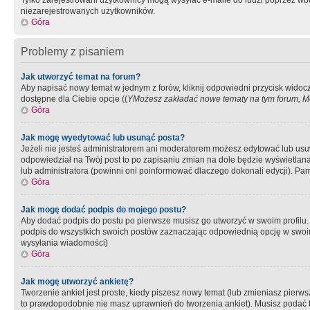
Tylko zarejestrowani użytkownicy mogą wysyłać e-maile do ludzi poprzez wbu
niezarejestrowanych użytkowników.
Góra
Problemy z pisaniem
Jak utworzyć temat na forum?
Aby napisać nowy temat w jednym z forów, kliknij odpowiedni przycisk widoc
dostępne dla Ciebie opcje ((
YMożesz zakładać nowe tematy na tym forum, Mo
Góra
Jak mogę wyedytować lub usunąć posta?
Jeżeli nie jesteś administratorem ani moderatorem możesz edytować lub usuwać
odpowiedział na Twój post to po zapisaniu zmian na dole będzie wyświetlana 
lub administratora (powinni oni poinformować dlaczego dokonali edycji). Pam
Góra
Jak mogę dodać podpis do mojego postu?
Aby dodać podpis do postu po pierwsze musisz go utworzyć w swoim profilu.
podpis do wszystkich swoich postów zaznaczając odpowiednią opcję w swoi
wysyłania wiadomości)
Góra
Jak mogę utworzyć ankietę?
Tworzenie ankiet jest proste, kiedy piszesz nowy temat (lub zmieniasz pier
to prawdopodobnie nie masz uprawnień do tworzenia ankiet). Musisz podać tyt