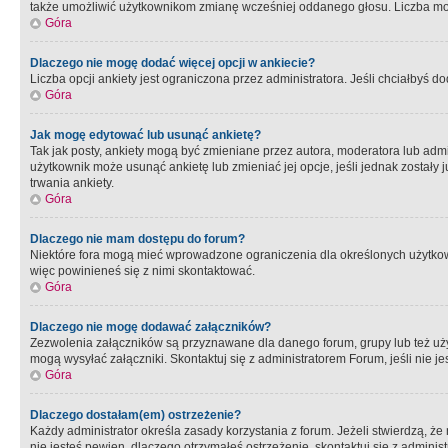
także umożliwić użytkownikom zmianę wcześniej oddanego głosu. Liczba możl
Góra
Dlaczego nie mogę dodać więcej opcji w ankiecie?
Liczba opcji ankiety jest ograniczona przez administratora. Jeśli chciałbyś do
Góra
Jak mogę edytować lub usunąć ankietę?
Tak jak posty, ankiety mogą być zmieniane przez autora, moderatora lub admi
użytkownik może usunąć ankietę lub zmieniać jej opcje, jeśli jednak został
trwania ankiety.
Góra
Dlaczego nie mam dostępu do forum?
Niektóre fora mogą mieć wprowadzone ograniczenia dla określonych użytkowni
więc powinieneś się z nimi skontaktować.
Góra
Dlaczego nie mogę dodawać załączników?
Zezwolenia załączników są przyznawane dla danego forum, grupy lub też uż
mogą wysyłać załączniki. Skontaktuj się z administratorem Forum, jeśli nie
Góra
Dlaczego dostałam(em) ostrzeżenie?
Każdy administrator określa zasady korzystania z forum. Jeżeli stwierdzą, ż
nie jesteś pewien, dlaczego otrzymałeś ostrzeżenie, skontaktuj sie z adminis