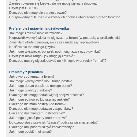
Zarejestrowałem się kiedyś, ale nie mogę się już zalogować!
Czym jest COPPA?
Dlaczego nie mogę się zarejestrować?
Co spowoduje "Usunięcie wszystkich cookies utworzonych przez forum"?
Preferencje i ustawienia użytkownika
Jak mogę zmienić moje ustawienia?
Nieprawidłowo wyświetla mi się czas na forum (w postach, w profilach, itd.)
Zmieniłem strefę czasową, ale czasy nadal są nieprawidłowe!
Na liście nie ma mojego języka!
Jak mogę wyświetlać obrazek pod moją nazwą użytkownika?
Czym jest moja ranga i jak mogę ją zmienić?
Dlaczego muszę się zalogować po kliknięciu w przycisk "e-mail"?
Problemy z pisaniem
Jak utworzyć temat na forum?
Jak mogę wyedytować lub usunąć posta?
Jak mogę dodać podpis do mojego postu?
Jak mogę utworzyć ankietę?
Dlaczego nie mogę dodać więcej opcji w ankiecie?
Jak mogę edytować lub usunąć ankietę?
Dlaczego nie mam dostępu do forum?
Dlaczego nie mogę dodawać załączników?
Dlaczego dostałam(em) ostrzeżenie?
Jak mogę zgłosić posty moderatorowi?
Do czego służy przycisk "Zapisz" podczas pisania tematu?
Dlaczego mój post musi być zatwierdzony?
Jak mogę podbić mój temat?