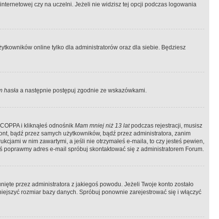
ternetowej czy na uczelni. Jeżeli nie widzisz tej opcji podczas logowania
tkowników online tylko dla administratorów oraz dla siebie. Będziesz
 hasła
a następnie postępuj zgodnie ze wskazówkami.
e COPPA i kliknąłeś odnośnik
Mam mniej niż 13 lat
podczas rejestracji, musisz
kont, bądź przez samych użytkowników, bądź przez administratora, zanim
cjami w nim zawartymi, a jeśli nie otrzymałeś e-maila, to czy jesteś pewien,
ś poprawmy adres e-mail spróbuj skontaktować się z administratorem Forum.
ięte przez administratora z jakiegoś powodu. Jeżeli Twoje konto zostało
iejszyć rozmiar bazy danych. Spróbuj ponownie zarejestrować się i włączyć