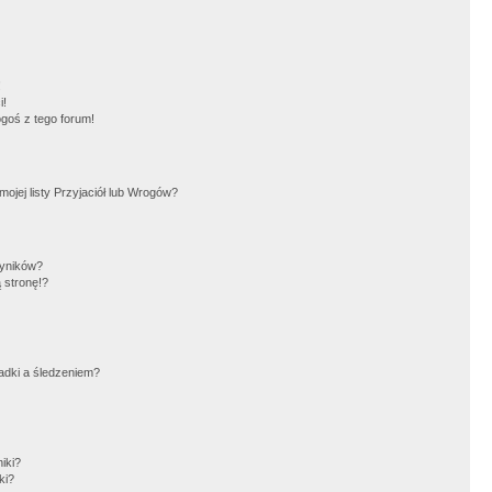
!
i!
goś z tego forum!
jej listy Przyjaciół lub Wrogów?
wyników?
 stronę!?
adki a śledzeniem?
iki?
ki?