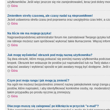
użytkowników. Jeśli więc jeszcze się nie zarejestrowałeś, teraz jest dobry mo
Góra
Zmieniłem strefę czasową, ale czasy nadal są nieprawidłowe!
Jeżeli ustawiona strefa czasu jest poprawna oraz uwzględnia czas letni, a c
Góra
Na liście nie ma mojego języka!
Najprawdopodobniej administrator forum nie zainstalował Twojego języka lub n
nie istnieje możesz sam spróbować wykonać takie tłumaczenie. Więcej inform
Góra
Jak mogę wyświetlać obrazek pod moją nazwą użytkownika?
Są dwa obrazki, które mogą pokazać się poniżej nazwy użytkownika podczas
kropek. Obrazek ten wskazuje ile postów już napisałeś/aś lub na Twój status
włączać awatary i wybierać sposób w jaki awatary mogą być dostępne. Jeśli n
Góra
Czym jest moja ranga i jak mogę ją zmienić?
Na ogół nie możesz bezpośrednio zmienić nazwy jakiejkolwiek rangi (ranga 
postów, które napisałeś, i aby identyfikować konkretne osoby, np. moderator
takim przypadku po prostu ręcznie ją zmniejszy.
Góra
Dlaczego muszę się zalogować po kliknięciu w przycisk "e-mail"?