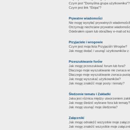
Czym jest "Domyślna grupa użytkownika"?
Czym jest link "Ekipa"?
Prywatne wiadomości
Nie mogę wysyłać prywatnych wiadomości
Otrzymuję niechciane prywatne wiadomośc
Odebrałem spam lub obraźliwy e-mail od ko
Przyjaciele i wrogowie
Czym jest moja lista Przyjaciół i Wrogów?
Jak mogę dodać / usunąć użytkowników z mo
Przeszukiwanie forów
Jak mogę przeszukiwać forum lub fora?
Dlaczego moje wyszukiwanie nie zwraca 
Dlaczego moje wyszukiwanie zwraca pustą
Jak mogę wyszukać użytkowników?
Jak mogę znaleźć moje posty i tematy?
Śledzenie tematu i Zakładki
Jaka jest różnica między utworzeniem zakł
Jak mogę śledzić wybrane fora lub tematy?
Jak mogę usunąć moje śledzenia?
Załączniki
Jak mogę odnaleźć wszystkie moje załączn
Jak mogę znaleźć wszystkie moje załączni