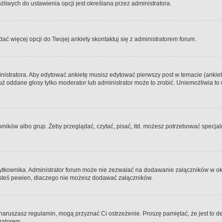
iwych do ustawienia opcji jest określana przez administratora.
dać więcej opcji do Twojej ankiety skontaktuj się z administratorem forum.
nistratora. Aby edytować ankietę musisz edytować pierwszy post w temacie (ankieta
y już oddane głosy tylko moderator lub administrator może to zrobić. Uniemożliwia
ków albo grup. Żeby przeglądać, czytać, pisać, itd. możesz potrzebować specjalny
ytkownika. Administrator forum może nie zezwalać na dodawanie załączników w o
 jesteś pewien, dlaczego nie możesz dodawać załączników.
e naruszasz regulamin, mogą przyznać Ci ostrzeżenie. Proszę pamiętać, że jest to d
tratorem.