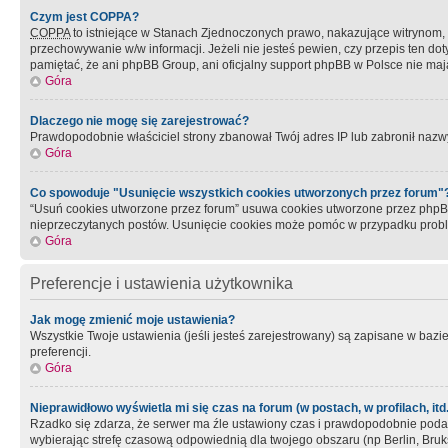
Czym jest COPPA?
COPPA
to istniejące w Stanach Zjednoczonych prawo, nakazujące witrynom
przechowywanie w/w informacji. Jeżeli nie jesteś pewien, czy przepis ten dot
pamiętać, że ani phpBB Group, ani oficjalny support phpBB w Polsce nie mają
Góra
Dlaczego nie mogę się zarejestrować?
Prawdopodobnie właściciel strony zbanował Twój adres IP lub zabronił nazwy 
Góra
Co spowoduje "Usunięcie wszystkich cookies utworzonych przez forum"
“Usuń cookies utworzone przez forum” usuwa cookies utworzone przez phpBB3
nieprzeczytanych postów. Usunięcie cookies może pomóc w przypadku pro
Góra
Preferencje i ustawienia użytkownika
Jak mogę zmienić moje ustawienia?
Wszystkie Twoje ustawienia (jeśli jesteś zarejestrowany) są zapisane w bazie 
preferencji.
Góra
Nieprawidłowo wyświetla mi się czas na forum (w postach, w profilach, itd.
Rzadko się zdarza, że serwer ma źle ustawiony czas i prawdopodobnie podane 
wybierając strefę czasową odpowiednią dla twojego obszaru (np Berlin, Bruk