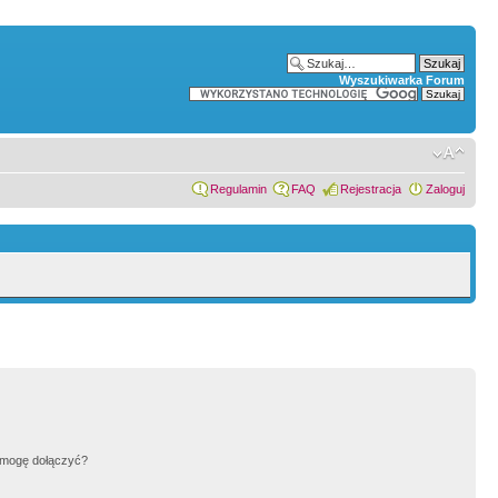
Wyszukiwarka Forum
Regulamin
FAQ
Rejestracja
Zaloguj
h mogę dołączyć?