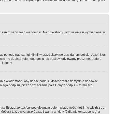
ość). Ma to na celu zapobiegać złośliwemu użytkowniu systemu e-maili przez
ować zanim napiszesz wiadomość. Na dole strony widoku tematu wymienione są
as po jego napisaniu) kliknij w przycisk
zmień
przy danym poście. Jeżeli ktoś
szcze nie dopisał kolejnego postu lub post był edytowany przez moderatora
 kolejny.
łania wiadomości, aby dodać podpis. Możesz także domyślnie dodawać
niego podpisu, przez odznaczenie pola Dołącz podpis w formularzu
larz
Tworzenie ankiety
pod głównym polem wiadomości (jeśli nie widzisz go,
 Możesz także wyznaczyć czas trwania ankiety (0 dla niekończącej się) a