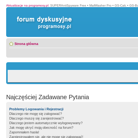
Aktualizacje na programosy.pl
:
SUPERAntiSpyware Free
•
MailWasher Pro
•
GS-Calc
•
GS-B
Strona główna
Najczęściej Zadawane Pytania
Problemy Logowania i Rejestracji
Dlaczego nie mogę się zalogować?
Dlaczego muszę się zarejestrować?
Dlaczego jestem automatycznie wylogowywany?
Jak mogę ukryć moją obecność na forum?
Zapomniałem hasła!
Zarejestrowałem się, ale nie mogę się zalogować!