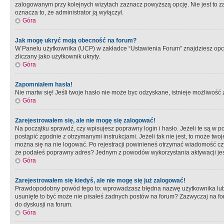
zalogowanym przy kolejnych wizytach zaznacz powyższą opcję. Nie jest to zal
oznacza to, że administrator ją wyłączył.
Góra
Jak mogę ukryć moją obecność na forum?
W Panelu użytkownika (UCP) w zakładce “Ustawienia Forum” znajdziesz opcję 
zliczany jako użytkownik ukryty.
Góra
Zapomniałem hasła!
Nie martw się! Jeśli twoje hasło nie może byc odzyskane, istnieje możliwość z
Góra
Zarejestrowałem się, ale nie mogę się zalogować!
Na początku sprawdź, czy wpisujesz poprawny login i hasło. Jeżeli te są w 
postąpić zgodnie z otrzymanymi instrukcjami. Jeżeli tak nie jest, to może 
można się na nie logować. Po rejestracji powinieneś otrzymać wiadomość czy 
że podałeś poprawny adres? Jednym z powodów wykorzystania aktywacji je
Góra
Zarejestrowałem się kiedyś, ale nie mogę się już zalogować!
Prawdopodobny powód tego to: wprowadzasz błędna nazwę użytkownika lub hasł
usunięte to być może nie pisałeś żadnych postów na forum? Zazwyczaj na fo
do dyskusji na forum.
Góra