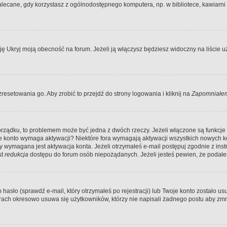
ecane, gdy korzystasz z ogólnodostępnego komputera, np. w bibliotece, kawiarni in
Ukryj moją obecność na forum. Jeżeli ją włączysz będziesz widoczny na liście uży
resetowania go. Aby zrobić to przejdź do strony logowania i kliknij na
Zapomniałem
porządku, to problemem może być jedna z dwóch rzeczy. Jeżeli włączone są funkcj
twoje konto wymaga aktywacji? Niektóre fora wymagają aktywacji wszystkich nowych 
wymagana jest aktywacja konta. Jeżeli otrzymałeś e-mail postępuj zgodnie z instruk
st
redukcja
dostępu do forum osób niepożądanych. Jeżeli jesteś pewien, że podałe
o (sprawdź e-mail, który otrzymałeś po rejestracji) lub Twoje konto zostało usun
rach okresowo usuwa się użytkowników, którzy nie napisali żadnego postu aby zmn