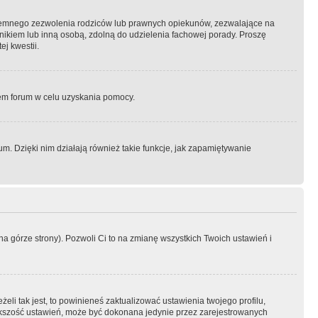
semnego zezwolenia rodziców lub prawnych opiekunów, zezwalające na
awnikiem lub inną osobą, zdolną do udzielenia fachowej porady. Proszę
j kwestii.
orem forum w celu uzyskania pomocy.
. Dzięki nim działają również takie funkcje, jak zapamiętywanie
a górze strony). Pozwoli Ci to na zmianę wszystkich Twoich ustawień i
li tak jest, to powinieneś zaktualizować ustawienia twojego profilu,
większość ustawień, może być dokonana jedynie przez zarejestrowanych