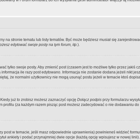
dowany w Forum formularz do ich wysyłania (jeśli administrator włączył tą możliw
zny na stronie tematu lub listy tematów. Być może będziesz musiał się zarejestr
żesz edytować swoje posty na tym forum, itp.
).
 tylko swoje posty. Aby zmienić post (czasem jest to możliwe tylko przez jakiś cz
informacja ile razy post edytowano. Informacja nie zostanie dodana jeżeli nikt je
iętaj, że normalni użytkownicy nie mogą usunąć postu jeżeli w temacie ktoś dopisał
 Kiedy już to zrobisz możesz zaznaczyć opcję
Dołącz podpis
przy formularzu wysy
m profilu (za każdym razem pisząc post możesz zadecydować o nie dodawaniu do 
wszy post w temacie, jeśli masz odpowiednie uprawnienia) powinieneś widzieć formu
uł ankiety i podać przynajmniej dwie opcje (każdą opcję wpisujesz w nowej linii).