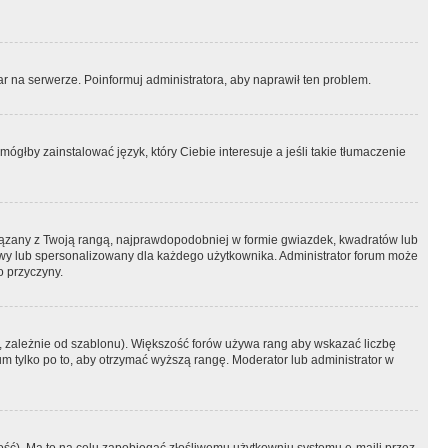
r na serwerze. Poinformuj administratora, aby naprawił ten problem.
ógłby zainstalować język, który Ciebie interesuje a jeśli takie tłumaczenie
iązany z Twoją rangą, najprawdopodobniej w formie gwiazdek, kwadratów lub
atowy lub spersonalizowany dla każdego użytkownika. Administrator forum może
o przyczyny.
, zależnie od szablonu). Większość forów używa rang aby wskazać liczbę
um tylko po to, aby otrzymać wyższą rangę. Moderator lub administrator w