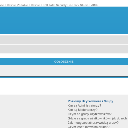
ase
•
Calibre Portable
•
Calibre
•
360 Total Security
•
n-Track Studio
•
AIMP
OGŁOSZENIE:
Poziomy Użytkownika i Grupy
Kim są Administratorzy?
Kim są Moderatorzy?
Czym są grupy użytkowników?
Gdzie są grupy użytkowników i jak do nic
Jak mogę zostać przywódcą grupy?
Czym jest "Domyślna grupa"?