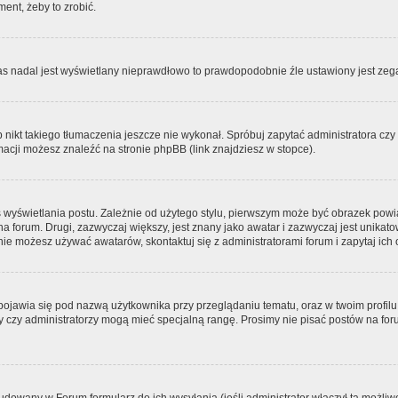
ment, żeby to zrobić.
zas nadal jest wyświetlany nieprawdłowo to prawdopodobnie źle ustawiony jest zega
ikt takiego tłumaczenia jeszcze nie wykonał. Spróbuj zapytać administratora czy m
acji możesz znaleźć na stronie phpBB (link znajdziesz w stopce).
 wyświetlania postu. Zależnie od użytego stylu, pierwszym może być obrazek pow
 na forum. Drugi, zazwyczaj większy, jest znany jako awatar i zazwyczaj jest unik
ie możesz używać awatarów, skontaktuj się z administratorami forum i zapytaj ich 
pojawia się pod nazwą użytkownika przy przeglądaniu tematu, oraz w twoim profilu
zy czy administratorzy mogą mieć specjalną rangę. Prosimy nie pisać postów na for