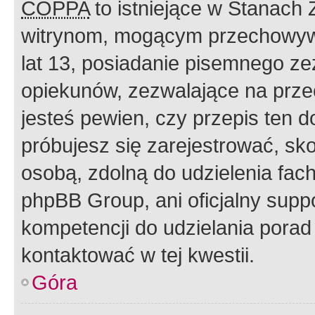
COPPA
to istniejące w Stanach
witrynom, mogącym przechowywa
lat 13, posiadanie pisemnego z
opiekunów, zezwalające na przec
jesteś pewien, czy przepis ten do
próbujesz się zarejestrować, sko
osobą, zdolną do udzielenia fac
phpBB Group, ani oficjalny supp
kompetencji do udzielania porad 
kontaktować w tej kwestii.
Góra