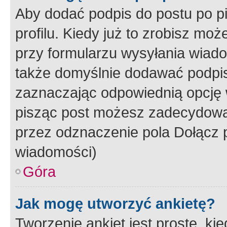
Aby dodać podpis do postu po 
profilu. Kiedy już to zrobisz m
przy formularzu wysyłania wiad
także domyślnie dodawać podpi
zaznaczając odpowiednią opcję 
pisząc post możesz zadecydowa
przez odznaczenie pola Dołącz 
wiadomości)
Góra
Jak mogę utworzyć ankietę?
Tworzenie ankiet jest proste, ki