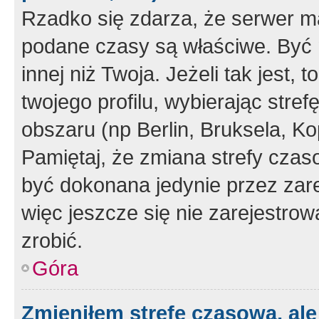
Rzadko się zdarza, że serwer m
podane czasy są właściwe. Być 
innej niż Twoja. Jeżeli tak jest,
twojego profilu, wybierając str
obszaru (np Berlin, Bruksela, Ko
Pamiętaj, że zmiana strefy czas
być dokonana jedynie przez zar
więc jeszcze się nie zarejestrow
zrobić.
Góra
Zmieniłem strefę czasową, ale