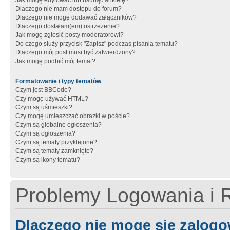
Jak mogę edytować lub usunąć ankietę?
Dlaczego nie mam dostępu do forum?
Dlaczego nie mogę dodawać załączników?
Dlaczego dostałam(em) ostrzeżenie?
Jak mogę zgłosić posty moderatorowi?
Do czego służy przycisk "Zapisz" podczas pisania tematu?
Dlaczego mój post musi być zatwierdzony?
Jak mogę podbić mój temat?
Formatowanie i typy tematów
Czym jest BBCode?
Czy mogę używać HTML?
Czym są uśmieszki?
Czy mogę umieszczać obrazki w poście?
Czym są globalne ogłoszenia?
Czym są ogłoszenia?
Czym są tematy przyklejone?
Czym są tematy zamknięte?
Czym są ikony tematu?
Problemy Logowania i R
Dlaczego nie mogę się zalog