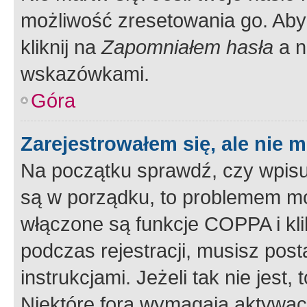
możliwość zresetowania go. Aby 
kliknij na
Zapomniałem hasła
a n
wskazówkami.
Góra
Zarejestrowałem się, ale nie 
Na początku sprawdź, czy wpisuj
są w porządku, to problemem mo
włączone są funkcje COPPA i kl
podczas rejestracji, musisz pos
instrukcjami. Jeżeli tak nie jes
Niektóre fora wymagają aktywac