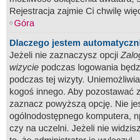
Rejestracja zajmie Ci chwilę wi
Góra
Dlaczego jestem automatycz
Jeżeli nie zaznaczysz opcji
Zalo
wizycie
podczas logowania będzi
podczas tej wizyty. Uniemożliwi
kogoś innego. Aby pozostawać 
zaznacz powyższą opcję. Nie jes
ogólnodostępnego komputera, np.
czy na uczelni. Jeżeli nie widzi