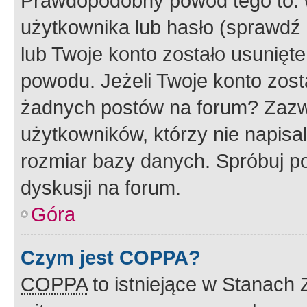
Prawdopodobny powód tego to:
użytkownika lub hasło (sprawdź e
lub Twoje konto zostało usunięte
powodu. Jeżeli Twoje konto zost
żadnych postów na forum? Zazw
użytkowników, którzy nie napisa
rozmiar bazy danych. Spróbuj po
dyskusji na forum.
Góra
Czym jest COPPA?
COPPA
to istniejące w Stanach