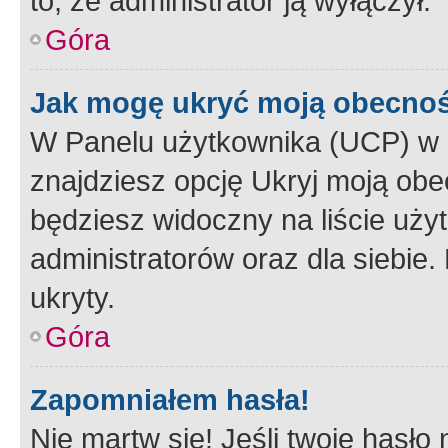
to, że administrator ją wyłączył.
Góra
Jak mogę ukryć moją obecno
W Panelu użytkownika (UCP) w 
znajdziesz opcję Ukryj moją obe
będziesz widoczny na liście użyt
administratorów oraz dla siebie.
ukryty.
Góra
Zapomniałem hasła!
Nie martw się! Jeśli twoje hasło