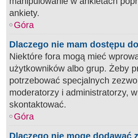
manipulowanie w ankietach popr
ankiety.
Góra
Dlaczego nie mam dostępu d
Niektóre fora mogą mieć wprowa
użytkowników albo grup. Żeby pr
potrzebować specjalnych zezwole
moderatorzy i administratorzy, w
skontaktować.
Góra
Dlaczego nie mogę dodawać 