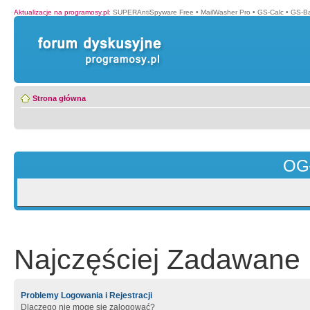
Aktualizacje na programosy.pl
:
SUPERAntiSpyware Free
•
MailWasher Pro
•
GS-Calc
•
GS-B
Strona główna
OG
Najczęściej Zadawane 
Problemy Logowania i Rejestracji
Dlaczego nie mogę się zalogować?