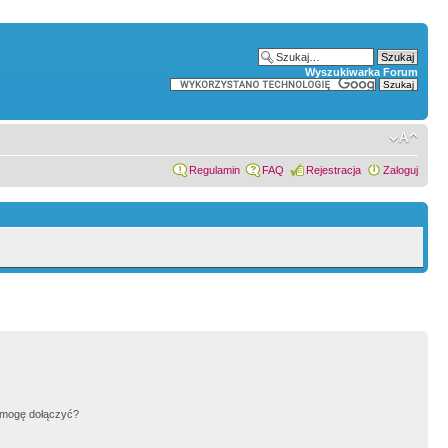
Wyszukiwarka Forum
Regulamin
FAQ
Rejestracja
Zaloguj
h mogę dołączyć?