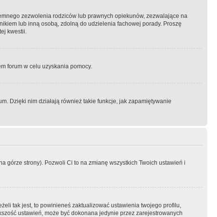
semnego zezwolenia rodziców lub prawnych opiekunów, zezwalające na
awnikiem lub inną osobą, zdolną do udzielenia fachowej porady. Proszę
j kwestii.
orem forum w celu uzyskania pomocy.
. Dzięki nim działają również takie funkcje, jak zapamiętywanie
a górze strony). Pozwoli Ci to na zmianę wszystkich Twoich ustawień i
li tak jest, to powinieneś zaktualizować ustawienia twojego profilu,
większość ustawień, może być dokonana jedynie przez zarejestrowanych