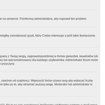
r na serwerze. Poinformuj administratora, aby naprawił ten problem.
ógłby zainstalować język, który Ciebie interesuje a jeśli takie tłumaczenie
iązany z Twoją rangą, najprawdopodobniej w formie gwiazdek, kwadratów lub
atowy lub spersonalizowany dla każdego użytkownika. Administrator forum może
o przyczyny.
, zależnie od szablonu). Większość forów używa rang aby wskazać liczbę
um tylko po to, aby otrzymać wyższą rangę. Moderator lub administrator w