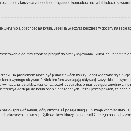
ecane, gdy korzystasz z ogólnodostępnego komputera, np. w bibliotece, kawiarni in
Ukryj moją obecność na forum. Jeżeli ją włączysz będziesz widoczny na liście uży
resetowania go. Aby zrobić to przejdź do strony logowania i kliknij na
Zapomniałem
porządku, to problemem może być jedna z dwóch rzeczy. Jeżeli włączone są funkcj
twoje konto wymaga aktywacji? Niektóre fora wymagają aktywacji wszystkich nowych 
wymagana jest aktywacja konta. Jeżeli otrzymałeś e-mail postępuj zgodnie z instruk
st
redukcja
dostępu do forum osób niepożądanych. Jeżeli jesteś pewien, że podałe
o (sprawdź e-mail, który otrzymałeś po rejestracji) lub Twoje konto zostało usun
rach okresowo usuwa się użytkowników, którzy nie napisali żadnego postu aby zmn