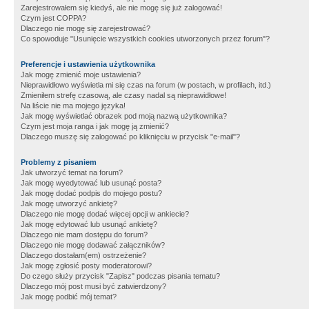
Zarejestrowałem się kiedyś, ale nie mogę się już zalogować!
Czym jest COPPA?
Dlaczego nie mogę się zarejestrować?
Co spowoduje "Usunięcie wszystkich cookies utworzonych przez forum"?
Preferencje i ustawienia użytkownika
Jak mogę zmienić moje ustawienia?
Nieprawidłowo wyświetla mi się czas na forum (w postach, w profilach, itd.)
Zmieniłem strefę czasową, ale czasy nadal są nieprawidłowe!
Na liście nie ma mojego języka!
Jak mogę wyświetlać obrazek pod moją nazwą użytkownika?
Czym jest moja ranga i jak mogę ją zmienić?
Dlaczego muszę się zalogować po kliknięciu w przycisk "e-mail"?
Problemy z pisaniem
Jak utworzyć temat na forum?
Jak mogę wyedytować lub usunąć posta?
Jak mogę dodać podpis do mojego postu?
Jak mogę utworzyć ankietę?
Dlaczego nie mogę dodać więcej opcji w ankiecie?
Jak mogę edytować lub usunąć ankietę?
Dlaczego nie mam dostępu do forum?
Dlaczego nie mogę dodawać załączników?
Dlaczego dostałam(em) ostrzeżenie?
Jak mogę zgłosić posty moderatorowi?
Do czego służy przycisk "Zapisz" podczas pisania tematu?
Dlaczego mój post musi być zatwierdzony?
Jak mogę podbić mój temat?