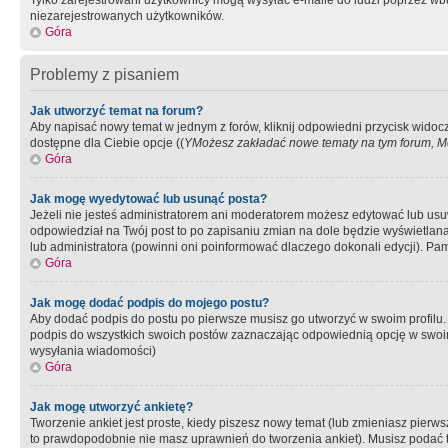
Tylko zarejestrowani użytkownicy mogą wysyłać e-maile do ludzi poprzez wbu
niezarejestrowanych użytkowników.
Góra
Problemy z pisaniem
Jak utworzyć temat na forum?
Aby napisać nowy temat w jednym z forów, kliknij odpowiedni przycisk widoc
dostępne dla Ciebie opcje ((
YMożesz zakładać nowe tematy na tym forum, Mo
Góra
Jak mogę wyedytować lub usunąć posta?
Jeżeli nie jesteś administratorem ani moderatorem możesz edytować lub usuwać
odpowiedział na Twój post to po zapisaniu zmian na dole będzie wyświetlana 
lub administratora (powinni oni poinformować dlaczego dokonali edycji). Pam
Góra
Jak mogę dodać podpis do mojego postu?
Aby dodać podpis do postu po pierwsze musisz go utworzyć w swoim profilu.
podpis do wszystkich swoich postów zaznaczając odpowiednią opcję w swoi
wysyłania wiadomości)
Góra
Jak mogę utworzyć ankietę?
Tworzenie ankiet jest proste, kiedy piszesz nowy temat (lub zmieniasz pier
to prawdopodobnie nie masz uprawnień do tworzenia ankiet). Musisz podać tyt