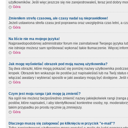
użytkowników. Jeśli więc jeszcze się nie zarejestrowałeś, teraz jest dobry mo
Góra
Zmieniłem strefę czasową, ale czasy nadal są nieprawidłowe!
Jeżeli ustawiona strefa czasu jest poprawna oraz uwzględnia czas letni, a c
Góra
Na liście nie ma mojego języka!
Najprawdopodobniej administrator forum nie zainstalował Twojego języka lub n
nie istnieje możesz sam spróbować wykonać takie tłumaczenie. Więcej inform
Góra
Jak mogę wyświetlać obrazek pod moją nazwą użytkownika?
Są dwa obrazki, które mogą pokazać się poniżej nazwy użytkownika podczas
kropek. Obrazek ten wskazuje ile postów już napisałeś/aś lub na Twój status
włączać awatary i wybierać sposób w jaki awatary mogą być dostępne. Jeśli n
Góra
Czym jest moja ranga i jak mogę ją zmienić?
Na ogół nie możesz bezpośrednio zmienić nazwy jakiejkolwiek rangi (ranga 
postów, które napisałeś, i aby identyfikować konkretne osoby, np. moderator
takim przypadku po prostu ręcznie ją zmniejszy.
Góra
Dlaczego muszę się zalogować po kliknięciu w przycisk "e-mail"?