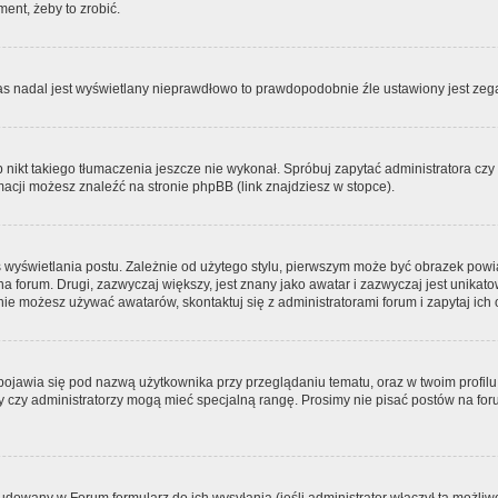
ment, żeby to zrobić.
zas nadal jest wyświetlany nieprawdłowo to prawdopodobnie źle ustawiony jest zega
ikt takiego tłumaczenia jeszcze nie wykonał. Spróbuj zapytać administratora czy m
acji możesz znaleźć na stronie phpBB (link znajdziesz w stopce).
 wyświetlania postu. Zależnie od użytego stylu, pierwszym może być obrazek pow
 na forum. Drugi, zazwyczaj większy, jest znany jako awatar i zazwyczaj jest unik
ie możesz używać awatarów, skontaktuj się z administratorami forum i zapytaj ich 
pojawia się pod nazwą użytkownika przy przeglądaniu tematu, oraz w twoim profilu
zy czy administratorzy mogą mieć specjalną rangę. Prosimy nie pisać postów na for