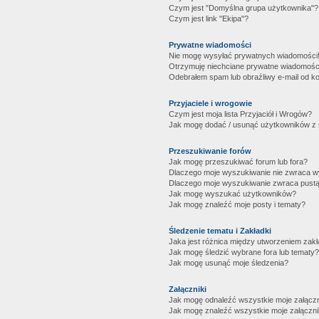
Czym jest "Domyślna grupa użytkownika"?
Czym jest link "Ekipa"?
Prywatne wiadomości
Nie mogę wysyłać prywatnych wiadomości
Otrzymuję niechciane prywatne wiadomośc
Odebrałem spam lub obraźliwy e-mail od ko
Przyjaciele i wrogowie
Czym jest moja lista Przyjaciół i Wrogów?
Jak mogę dodać / usunąć użytkowników z mo
Przeszukiwanie forów
Jak mogę przeszukiwać forum lub fora?
Dlaczego moje wyszukiwanie nie zwraca 
Dlaczego moje wyszukiwanie zwraca pustą
Jak mogę wyszukać użytkowników?
Jak mogę znaleźć moje posty i tematy?
Śledzenie tematu i Zakładki
Jaka jest różnica między utworzeniem zakł
Jak mogę śledzić wybrane fora lub tematy?
Jak mogę usunąć moje śledzenia?
Załączniki
Jak mogę odnaleźć wszystkie moje załączn
Jak mogę znaleźć wszystkie moje załączni