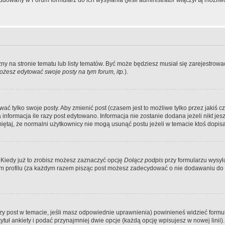
dowany w Forum formularz do ich wysyłania (jeśli administrator włączył tą możliw
zny na stronie tematu lub listy tematów. Być może będziesz musiał się zarejestr
żesz edytować swoje posty na tym forum, itp.
).
 tylko swoje posty. Aby zmienić post (czasem jest to możliwe tylko przez jakiś cz
informacja ile razy post edytowano. Informacja nie zostanie dodana jeżeli nikt je
iętaj, że normalni użytkownicy nie mogą usunąć postu jeżeli w temacie ktoś dopisał
 Kiedy już to zrobisz możesz zaznaczyć opcję
Dołącz podpis
przy formularzu wysy
m profilu (za każdym razem pisząc post możesz zadecydować o nie dodawaniu do 
wszy post w temacie, jeśli masz odpowiednie uprawnienia) powinieneś widzieć formu
uł ankiety i podać przynajmniej dwie opcje (każdą opcję wpisujesz w nowej linii).