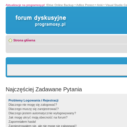
Aktualizacje na programosy.pl
:
IDrive Online Backup
•
Adlice Protect
•
Anki
•
Visual Studio C
Strona główna
Najczęściej Zadawane Pytania
Problemy Logowania i Rejestracji
Dlaczego nie mogę się zalogować?
Dlaczego muszę się zarejestrować?
Dlaczego jestem automatycznie wylogowywany?
Jak mogę ukryć moją obecność na forum?
Zapomniałem hasła!
Zarejestrowałem się, ale nie mogę się zalogować!