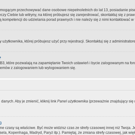
, mogącym przechowywać dane osobowe niepełnoletnich do lat 13, posiadanie pi
yczy Ciebie lub witryny, na której próbujesz się zarejestrować, skontaktuj się z pr
 kompetencji do udzielania porad prawnych i nie należy się z nimi kontaktować w te
użytkownika, której próbujesz użyć przy rejestracji. Skontaktuj się z administrat
?
, które pozwalają na zapamiętanie Twoich ustawień i bycie zalogowanym na forum
blemów z zalogowaniem lub wylogowaniem się.
danych. Aby je zmienić, kliknij link
Panel użytkownika
(przeważnie znajdujący się n
)
czasy są właściwe. Być może widzisz czas ze strefy czasowej innej niż Twoja. Jeże
sela, Kopenhaga, Madryd, Paryż itp.). Pamiętaj, że zmiana strefy czasowej, jak 