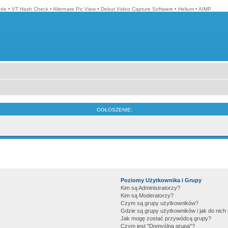
ode
•
VT Hash Check
•
Alternate Pic View
•
Debut Video Capture Software
•
Helium
•
AIMP
OGŁOSZENIE:
Poziomy Użytkownika i Grupy
Kim są Administratorzy?
Kim są Moderatorzy?
Czym są grupy użytkowników?
Gdzie są grupy użytkowników i jak do nic
Jak mogę zostać przywódcą grupy?
Czym jest "Domyślna grupa"?