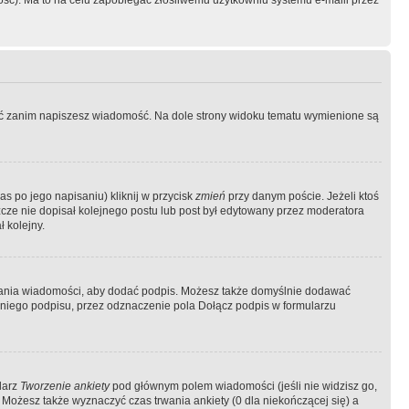
ość). Ma to na celu zapobiegać złośliwemu użytkowniu systemu e-maili przez
ować zanim napiszesz wiadomość. Na dole strony widoku tematu wymienione są
as po jego napisaniu) kliknij w przycisk
zmień
przy danym poście. Jeżeli ktoś
szcze nie dopisał kolejnego postu lub post był edytowany przez moderatora
 kolejny.
łania wiadomości, aby dodać podpis. Możesz także domyślnie dodawać
niego podpisu, przez odznaczenie pola Dołącz podpis w formularzu
larz
Tworzenie ankiety
pod głównym polem wiadomości (jeśli nie widzisz go,
 Możesz także wyznaczyć czas trwania ankiety (0 dla niekończącej się) a