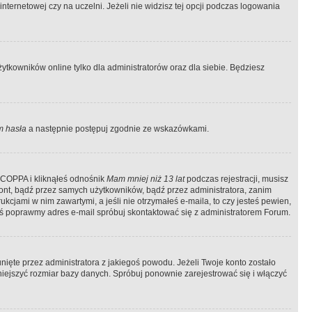
ternetowej czy na uczelni. Jeżeli nie widzisz tej opcji podczas logowania
tkowników online tylko dla administratorów oraz dla siebie. Będziesz
 hasła
a następnie postępuj zgodnie ze wskazówkami.
e COPPA i kliknąłeś odnośnik
Mam mniej niż 13 lat
podczas rejestracji, musisz
kont, bądź przez samych użytkowników, bądź przez administratora, zanim
cjami w nim zawartymi, a jeśli nie otrzymałeś e-maila, to czy jesteś pewien,
ś poprawmy adres e-mail spróbuj skontaktować się z administratorem Forum.
ięte przez administratora z jakiegoś powodu. Jeżeli Twoje konto zostało
iejszyć rozmiar bazy danych. Spróbuj ponownie zarejestrować się i włączyć