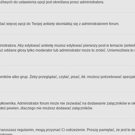
iwych do ustawienia opcji jest określana przez administratora.
dać więcej opcji do Twojej ankiety skontaktuj się z administratorem forum.
nistratora. Aby edytować ankietę musisz edytować pierwszy post w temacie (ankieta
y już oddane głosy tylko moderator lub administrator może to zrobić. Uniemożliwia
ków albo grup. Żeby przeglądać, czytać, pisać, itd. możesz potrzebować specjalny
ytkownika. Administrator forum może nie zezwalać na dodawanie załączników w o
 jesteś pewien, dlaczego nie możesz dodawać załączników.
e naruszasz regulamin, mogą przyznać Ci ostrzeżenie. Proszę pamiętać, że jest to d
tratorem.