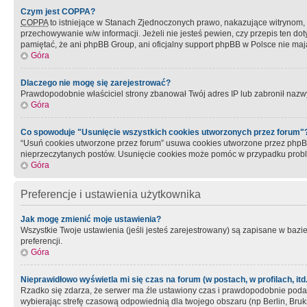
Czym jest COPPA?
COPPA
to istniejące w Stanach Zjednoczonych prawo, nakazujące witrynom
przechowywanie w/w informacji. Jeżeli nie jesteś pewien, czy przepis ten dot
pamiętać, że ani phpBB Group, ani oficjalny support phpBB w Polsce nie mają
Góra
Dlaczego nie mogę się zarejestrować?
Prawdopodobnie właściciel strony zbanował Twój adres IP lub zabronił nazwy 
Góra
Co spowoduje "Usunięcie wszystkich cookies utworzonych przez forum"
“Usuń cookies utworzone przez forum” usuwa cookies utworzone przez phpBB3
nieprzeczytanych postów. Usunięcie cookies może pomóc w przypadku pro
Góra
Preferencje i ustawienia użytkownika
Jak mogę zmienić moje ustawienia?
Wszystkie Twoje ustawienia (jeśli jesteś zarejestrowany) są zapisane w bazie 
preferencji.
Góra
Nieprawidłowo wyświetla mi się czas na forum (w postach, w profilach, itd.
Rzadko się zdarza, że serwer ma źle ustawiony czas i prawdopodobnie podane 
wybierając strefę czasową odpowiednią dla twojego obszaru (np Berlin, Bruk