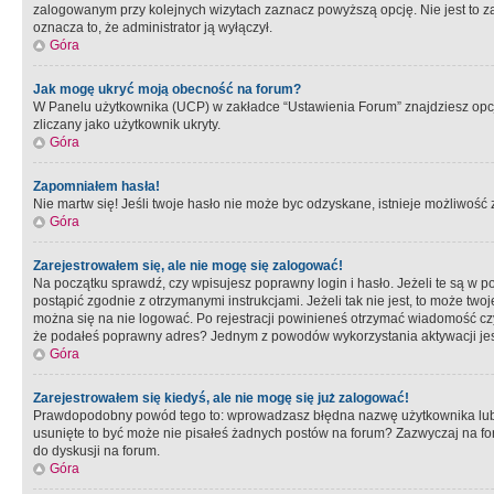
zalogowanym przy kolejnych wizytach zaznacz powyższą opcję. Nie jest to zal
oznacza to, że administrator ją wyłączył.
Góra
Jak mogę ukryć moją obecność na forum?
W Panelu użytkownika (UCP) w zakładce “Ustawienia Forum” znajdziesz opcję 
zliczany jako użytkownik ukryty.
Góra
Zapomniałem hasła!
Nie martw się! Jeśli twoje hasło nie może byc odzyskane, istnieje możliwość z
Góra
Zarejestrowałem się, ale nie mogę się zalogować!
Na początku sprawdź, czy wpisujesz poprawny login i hasło. Jeżeli te są w 
postąpić zgodnie z otrzymanymi instrukcjami. Jeżeli tak nie jest, to może 
można się na nie logować. Po rejestracji powinieneś otrzymać wiadomość czy 
że podałeś poprawny adres? Jednym z powodów wykorzystania aktywacji je
Góra
Zarejestrowałem się kiedyś, ale nie mogę się już zalogować!
Prawdopodobny powód tego to: wprowadzasz błędna nazwę użytkownika lub hasł
usunięte to być może nie pisałeś żadnych postów na forum? Zazwyczaj na fo
do dyskusji na forum.
Góra