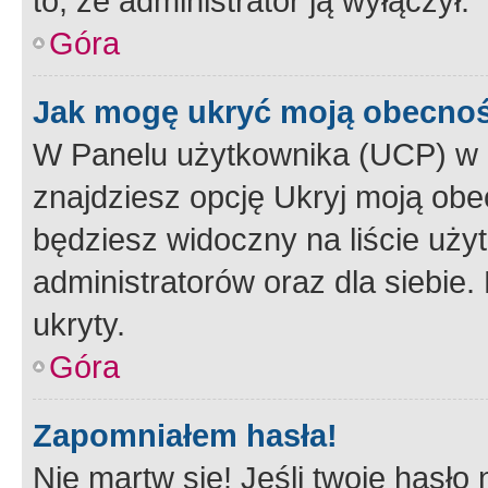
to, że administrator ją wyłączył.
Góra
Jak mogę ukryć moją obecno
W Panelu użytkownika (UCP) w 
znajdziesz opcję Ukryj moją obe
będziesz widoczny na liście użyt
administratorów oraz dla siebie.
ukryty.
Góra
Zapomniałem hasła!
Nie martw się! Jeśli twoje hasło