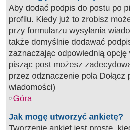
Aby dodać podpis do postu po 
profilu. Kiedy już to zrobisz m
przy formularzu wysyłania wiad
także domyślnie dodawać podpi
zaznaczając odpowiednią opcję 
pisząc post możesz zadecydowa
przez odznaczenie pola Dołącz 
wiadomości)
Góra
Jak mogę utworzyć ankietę?
Tworzenie ankiet jest proste, ki