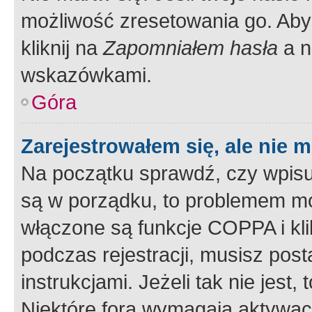
możliwość zresetowania go. Aby 
kliknij na
Zapomniałem hasła
a n
wskazówkami.
Góra
Zarejestrowałem się, ale nie 
Na początku sprawdź, czy wpisuj
są w porządku, to problemem mo
włączone są funkcje COPPA i kl
podczas rejestracji, musisz pos
instrukcjami. Jeżeli tak nie jes
Niektóre fora wymagają aktywac