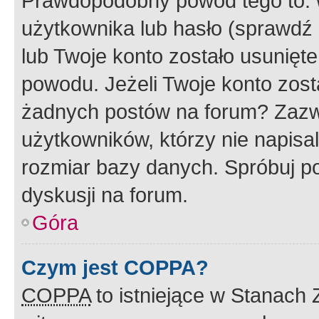
Prawdopodobny powód tego to:
użytkownika lub hasło (sprawdź e
lub Twoje konto zostało usunięte
powodu. Jeżeli Twoje konto zost
żadnych postów na forum? Zazw
użytkowników, którzy nie napisa
rozmiar bazy danych. Spróbuj po
dyskusji na forum.
Góra
Czym jest COPPA?
COPPA
to istniejące w Stanach