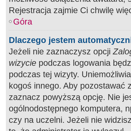
Rejestracja zajmie Ci chwilę wi
Góra
Dlaczego jestem automatycz
Jeżeli nie zaznaczysz opcji
Zalo
wizycie
podczas logowania będzi
podczas tej wizyty. Uniemożliwi
kogoś innego. Aby pozostawać 
zaznacz powyższą opcję. Nie jes
ogólnodostępnego komputera, np.
czy na uczelni. Jeżeli nie widzi