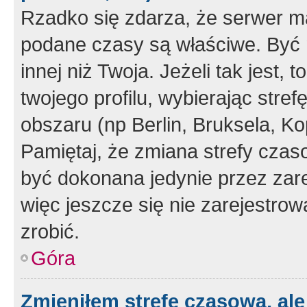
Rzadko się zdarza, że serwer m
podane czasy są właściwe. Być 
innej niż Twoja. Jeżeli tak jest,
twojego profilu, wybierając str
obszaru (np Berlin, Bruksela, Ko
Pamiętaj, że zmiana strefy czas
być dokonana jedynie przez zar
więc jeszcze się nie zarejestrow
zrobić.
Góra
Zmieniłem strefę czasową, ale