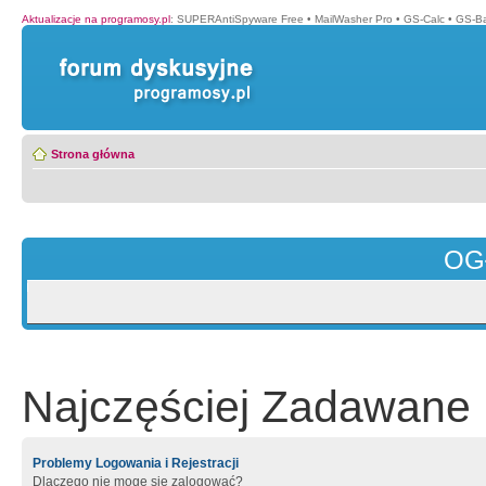
Aktualizacje na programosy.pl
:
SUPERAntiSpyware Free
•
MailWasher Pro
•
GS-Calc
•
GS-B
Strona główna
OG
Najczęściej Zadawane 
Problemy Logowania i Rejestracji
Dlaczego nie mogę się zalogować?