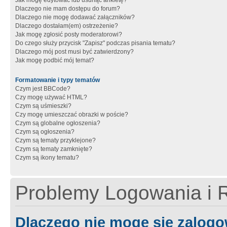
Jak mogę edytować lub usunąć ankietę?
Dlaczego nie mam dostępu do forum?
Dlaczego nie mogę dodawać załączników?
Dlaczego dostałam(em) ostrzeżenie?
Jak mogę zgłosić posty moderatorowi?
Do czego służy przycisk "Zapisz" podczas pisania tematu?
Dlaczego mój post musi być zatwierdzony?
Jak mogę podbić mój temat?
Formatowanie i typy tematów
Czym jest BBCode?
Czy mogę używać HTML?
Czym są uśmieszki?
Czy mogę umieszczać obrazki w poście?
Czym są globalne ogłoszenia?
Czym są ogłoszenia?
Czym są tematy przyklejone?
Czym są tematy zamknięte?
Czym są ikony tematu?
Problemy Logowania i R
Dlaczego nie mogę się zalog