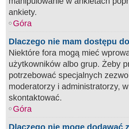
manipulowanie w ankietach popr
ankiety.
Góra
Dlaczego nie mam dostępu d
Niektóre fora mogą mieć wprowa
użytkowników albo grup. Żeby pr
potrzebować specjalnych zezwole
moderatorzy i administratorzy, w
skontaktować.
Góra
Dlaczego nie mogę dodawać 