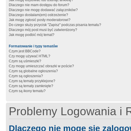
Jak mogę edytować lub usunąć ankietę?
Dlaczego nie mam dostępu do forum?
Dlaczego nie mogę dodawać załączników?
Dlaczego dostałam(em) ostrzeżenie?
Jak mogę zgłosić posty moderatorowi?
Do czego służy przycisk "Zapisz" podczas pisania tematu?
Dlaczego mój post musi być zatwierdzony?
Jak mogę podbić mój temat?
Formatowanie i typy tematów
Czym jest BBCode?
Czy mogę używać HTML?
Czym są uśmieszki?
Czy mogę umieszczać obrazki w poście?
Czym są globalne ogłoszenia?
Czym są ogłoszenia?
Czym są tematy przyklejone?
Czym są tematy zamknięte?
Czym są ikony tematu?
Problemy Logowania i R
Dlaczego nie mogę się zalog