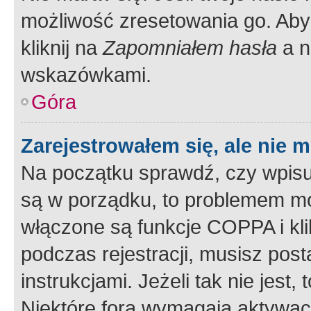
możliwość zresetowania go. Aby 
kliknij na
Zapomniałem hasła
a n
wskazówkami.
Góra
Zarejestrowałem się, ale nie 
Na początku sprawdź, czy wpisuj
są w porządku, to problemem mo
włączone są funkcje COPPA i kl
podczas rejestracji, musisz pos
instrukcjami. Jeżeli tak nie jes
Niektóre fora wymagają aktywac