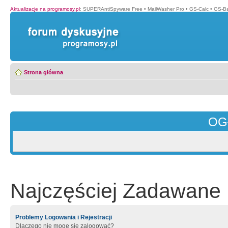
Aktualizacje na programosy.pl
:
SUPERAntiSpyware Free
•
MailWasher Pro
•
GS-Calc
•
GS-B
Strona główna
OG
Najczęściej Zadawane 
Problemy Logowania i Rejestracji
Dlaczego nie mogę się zalogować?