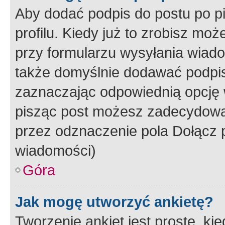
Aby dodać podpis do postu po 
profilu. Kiedy już to zrobisz m
przy formularzu wysyłania wiad
także domyślnie dodawać podpi
zaznaczając odpowiednią opcję 
pisząc post możesz zadecydowa
przez odznaczenie pola Dołącz 
wiadomości)
Góra
Jak mogę utworzyć ankietę?
Tworzenie ankiet jest proste, ki