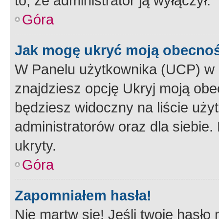
to, że administrator ją wyłączył.
Góra
Jak mogę ukryć moją obecno
W Panelu użytkownika (UCP) w 
znajdziesz opcję Ukryj moją obe
będziesz widoczny na liście użyt
administratorów oraz dla siebie.
ukryty.
Góra
Zapomniałem hasła!
Nie martw się! Jeśli twoje hasło