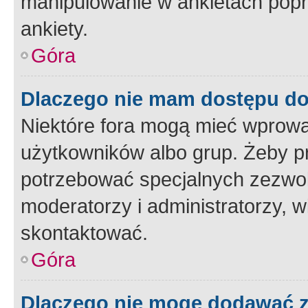
manipulowanie w ankietach popr
ankiety.
Góra
Dlaczego nie mam dostępu d
Niektóre fora mogą mieć wprowa
użytkowników albo grup. Żeby pr
potrzebować specjalnych zezwole
moderatorzy i administratorzy, w
skontaktować.
Góra
Dlaczego nie mogę dodawać 