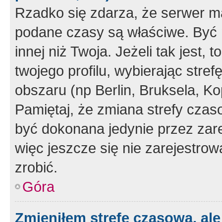
Rzadko się zdarza, że serwer m
podane czasy są właściwe. Być 
innej niż Twoja. Jeżeli tak jest,
twojego profilu, wybierając str
obszaru (np Berlin, Bruksela, Ko
Pamiętaj, że zmiana strefy czas
być dokonana jedynie przez zar
więc jeszcze się nie zarejestrow
zrobić.
Góra
Zmieniłem strefę czasową, ale