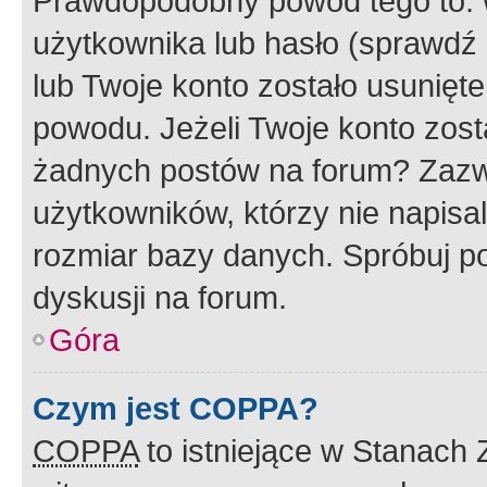
Prawdopodobny powód tego to:
użytkownika lub hasło (sprawdź e
lub Twoje konto zostało usunięte
powodu. Jeżeli Twoje konto zost
żadnych postów na forum? Zazw
użytkowników, którzy nie napisa
rozmiar bazy danych. Spróbuj po
dyskusji na forum.
Góra
Czym jest COPPA?
COPPA
to istniejące w Stanach