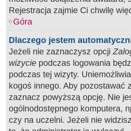
Rejestracja zajmie Ci chwilę wi
Góra
Dlaczego jestem automatycz
Jeżeli nie zaznaczysz opcji
Zalo
wizycie
podczas logowania będzi
podczas tej wizyty. Uniemożliwi
kogoś innego. Aby pozostawać 
zaznacz powyższą opcję. Nie jes
ogólnodostępnego komputera, np.
czy na uczelni. Jeżeli nie widzi